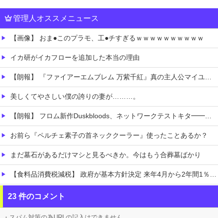
管理人オススメニュース
【画像】 おま●このプラモ、工●チすぎるｗｗｗｗｗｗｗｗｗｗ
イカ研がイカフローを追加した本当の理由
【朗報】 『ファイアーエムブレム 万紫千紅』真の主人公マイユニはキャラメイクが可能
美しくてやさしい僕の誇りの妻が………。
【朗報】 フロム新作Duskbloods、ネットワークテストキタ━━━━(゜∀゜)━━━━!!
お前ら『ペルチェ素子の首ネッククーラー』使ったことあるか？
まだ墓石があるだけマシと見るべきか。今はもう合葬墓ばかり
【食料品消費税減税】 政府が基本方針決定 来年4月から2年間1％に8月5日
ホロライブ「湊あくあ」復活に向けて動き出す？あくたん復帰の意思表示か「再生リスト」更新されていると判明！結城さくな気になる投稿「6年前の自分」
23 件のコメント
【ホロライブ】 ※杉田さんはねっ子神です
・スパム対策の為URLの記入はできません。