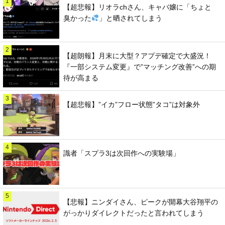
1
【超悲報】リオラchさん、キャバ嬢に「ちょと
臭かった
」と晒されてしまう
2
【超朗報】月末に大型？アプデ確定で大盛況！
『一部システム変更』で”マッチング改善”への期
待が高まる
3
【超悲報】”イカ”フロー状態”タコ”は対象外
4
識者「スプラ3は次回作への実験場」
5
【悲報】ニンダイさん、ピークが開幕大谷翔平の
がっかりダイレクトだったと言われてしまう