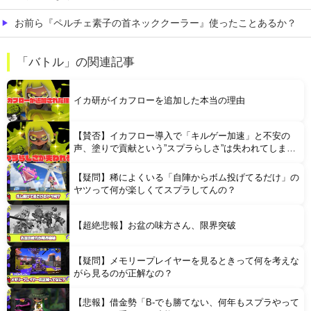
お前ら『ペルチェ素子の首ネッククーラー』使ったことあるか？
まだ墓石があるだけマシと見るべきか。今はもう合葬墓ばかり
「バトル」の関連記事
【食料品消費税減税】 政府が基本方針決定 来年4月から2年間1％に8月5日
イカ研がイカフローを追加した本当の理由
【賛否】イカフロー導入で「キルゲー加速」と不安の
声、塗りで貢献という”スプラらしさ”は失われてしまう
のか
【疑問】稀によくいる「自陣からボム投げてるだけ」の
Powered by livedoor 相互RSS
ヤツって何が楽しくてスプラしてんの？
【超絶悲報】お盆の味方さん、限界突破
【疑問】メモリープレイヤーを見るときって何を考えな
がら見るのが正解なの？
【悲報】借金勢「B-でも勝てない、何年もスプラやって