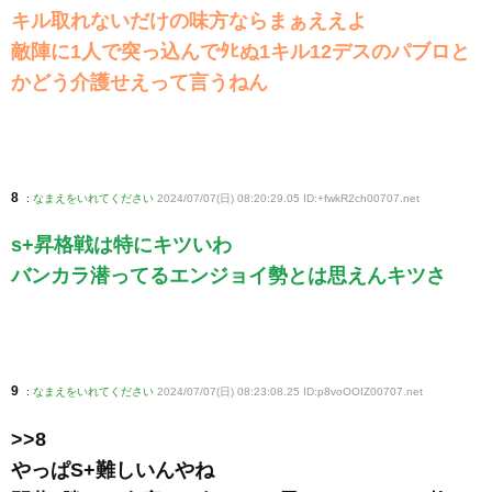
キル取れないだけの味方ならまぁええよ
敵陣に1人で突っ込んでﾀﾋぬ1キル12デスのパブロと
かどう介護せえって言うねん
8
:
なまえをいれてください
2024/07/07(日) 08:20:29.05 ID:+fwkR2ch00707
.net
s+昇格戦は特にキツいわ
バンカラ潜ってるエンジョイ勢とは思えんキツさ
9
:
なまえをいれてください
2024/07/07(日) 08:23:08.25 ID:p8voOOIZ00707
.net
>>8
やっぱS+難しいんやね