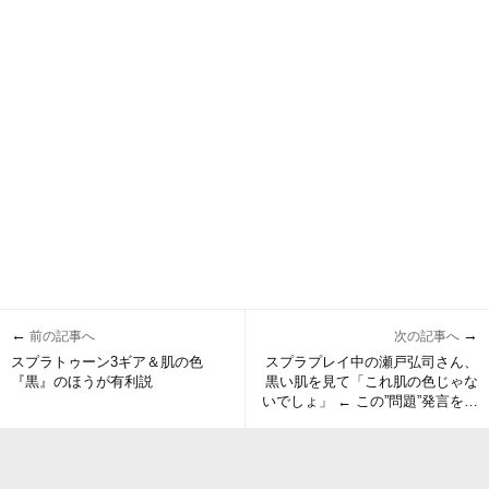
←
→
前の記事へ
次の記事へ
スプラトゥーン3ギア＆肌の色
スプラプレイ中の瀬戸弘司さん、
『黒』のほうが有利説
黒い肌を見て「これ肌の色じゃな
いでしょ」 ← この”問題”発言を黒
人Youtuberが見た結果