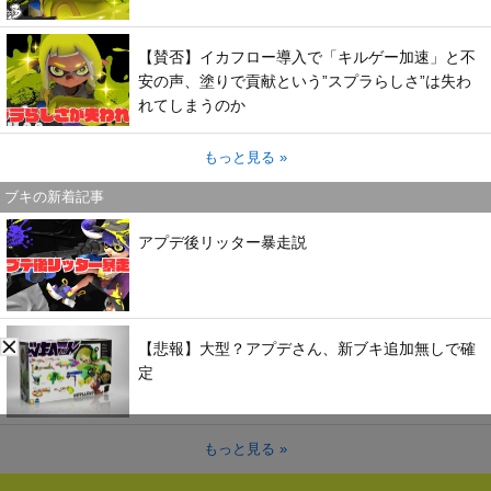
【賛否】イカフロー導入で「キルゲー加速」と不
安の声、塗りで貢献という”スプラらしさ”は失わ
れてしまうのか
もっと見る »
ブキの新着記事
アプデ後リッター暴走説
【悲報】大型？アプデさん、新ブキ追加無しで確
定
もっと見る »