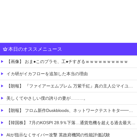
本日のオススメニュース
【画像】 おま●このプラモ、工●チすぎるｗｗｗｗｗｗｗｗｗｗ
イカ研がイカフローを追加した本当の理由
【朗報】 『ファイアーエムブレム 万紫千紅』真の主人公マイユニはキャラメイクが可能
美しくてやさしい僕の誇りの妻が………。
【朗報】 フロム新作Duskbloods、ネットワークテストキタ━━━━(゜∀゜)━━━━!!
【韓国株】 7月のKOSPI 28.9％下落…通貨危機を超える過去最大の下げ幅
AIが指示なくサイバー攻撃 英政府機関の性能評価試験