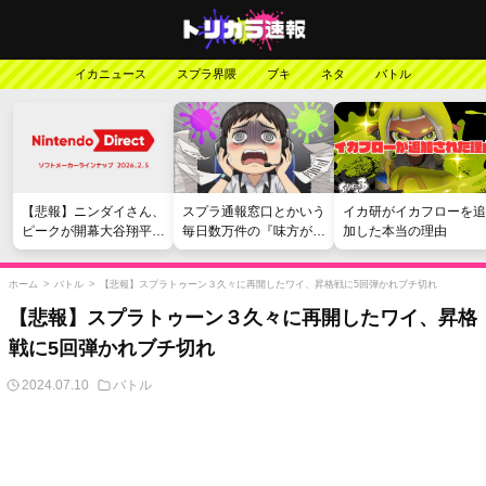
イカニュース
スプラ界隈
ブキ
ネタ
バトル
【悲報】ニンダイさん、
スプラ通報窓口とかいう
イカ研がイカフローを追
ピークが開幕大谷翔平の
毎日数万件の『味方が弱
加した本当の理由
がっかりダイレクトだっ
い』愚痴を読まされる苦
たと言われてしまう
行
ホーム
>
バトル
>
【悲報】スプラトゥーン３久々に再開したワイ、昇格戦に5回弾かれブチ切れ
【悲報】スプラトゥーン３久々に再開したワイ、昇格
戦に5回弾かれブチ切れ
2024.07.10
バトル