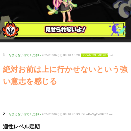
1
:
なまえをいれてください
2024/07/07(日) 08:10:18.29
ID:VWRTVLts00707
.net
絶対お前は上に行かせないという強
い意志を感じる
2
:
なまえをいれてください
2024/07/07(日) 08:10:45.93 ID:hoPwSgFe00707
.net
適性レベル定期