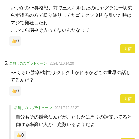
いつかのs+昇格戦、前で三人キルしたのにヤグラに一切乗
らず後ろの方で塗り塗りしてたゴミクソ３匹を引いた時は
マジで発狂したわ
こいつら脳みそ入ってないんだなって
0
返信
名無しのスプラトゥーン
2024.7.10 14:20
S+くらい勝率8割でサクサク上がれるがどこの世界の話し
てるんだ？
0
返信
名無しのスプラトゥーン
2024.7.10 22:27
自分もその感覚なんだが、たしかに周りの話聞いてると
負ける率高い人が一定数いるようだよ
0