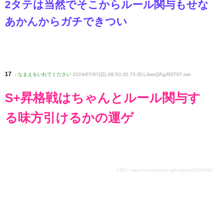
2タテは当然でそこからルール関与もせな
あかんからガチできつい
17
:
なまえをいれてください
2024/07/07(日) 08:53:20.75 ID:L3woQFgJ00707
.net
S+昇格戦はちゃんとルール関与す
る味方引けるかの運ゲ
引用元：
https://2ch.sc/test/read.cgi/livegalileo/1720307418/