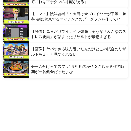
てこれは下手クソの才能がある」
【こマ？】陰謀論者「イカ研は全プレイヤーが平等に勝
率5割に収束するマッチングのプログラムを作ってい
る」
【恐怖】見るだけでイライラ爆発しそうな「みんなのス
トレス要素」が詰まったリザルトが最恐すぎる
【画像】ヤバすぎる味方引いたんだけどこの試合のリザ
ルトちょっと見てくれない
チーム分けってスプラ1最初期のS+とSごちゃまぜの時
期が一番健全だったよな