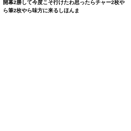
開幕2勝して今度こそ行けたわ思ったらチャー2枚や
ら筆2枚やら味方に来るしほんま