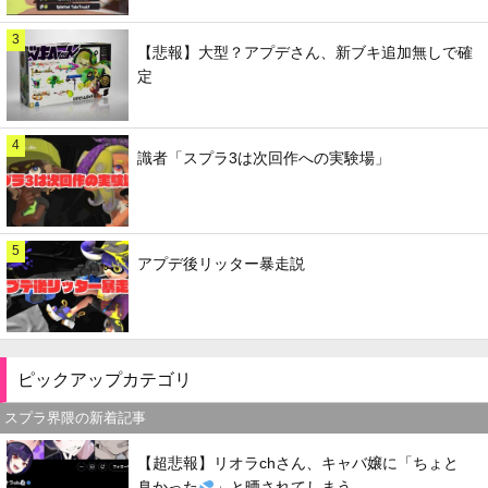
3
【悲報】大型？アプデさん、新ブキ追加無しで確
定
4
識者「スプラ3は次回作への実験場」
5
アプデ後リッター暴走説
ピックアップカテゴリ
スプラ界隈の新着記事
【超悲報】リオラchさん、キャバ嬢に「ちょと
臭かった
」と晒されてしまう