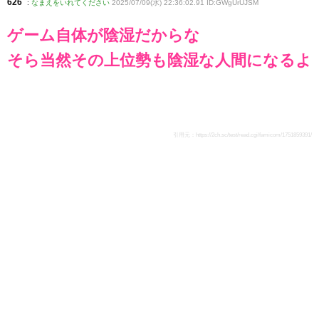
626
:
なまえをいれてください
2025/07/09(水) 22:36:02.91 ID:GWgUrUJSM
ゲーム自体が陰湿だからな
そら当然その上位勢も陰湿な人間になるよ
引用元：
https://2ch.sc/test/read.cgi/famicom/1751859391/