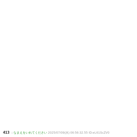
413
:
なまえをいれてください
2025/07/09(水) 06:56:32.55 ID:eL61ScZV0