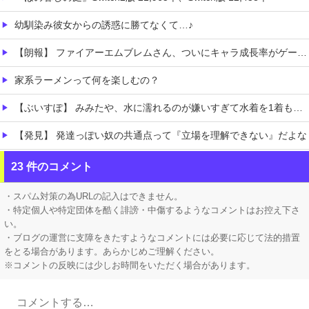
幼馴染み彼女からの誘惑に勝てなくて…♪
【朗報】 ファイアーエムブレムさん、ついにキャラ成長率がゲーム内で見れるようになる
家系ラーメンって何を楽しむの？
【ぶいすぽ】 みみたや、水に濡れるのが嫌いすぎて水着を1着も持っていない→スク水を着せられそうになるｗ
【発見】 発達っぽい奴の共通点って『立場を理解できない』だよな
【にじさんじ】 時間経過でどんどん沈んでいくVTuber
23 件のコメント
【AI】 AI使い自然界にないウイルスを作製 米スタンフォード大学が成果発表
・スパム対策の為URLの記入はできません。
・特定個人や特定団体を酷く誹謗・中傷するようなコメントはお控え下さ
い。
・ブログの運営に支障をきたすようなコメントには必要に応じて法的措置
をとる場合があります。あらかじめご理解ください。
※コメントの反映には少しお時間をいただく場合があります。
Powered by livedoor 相互RSS