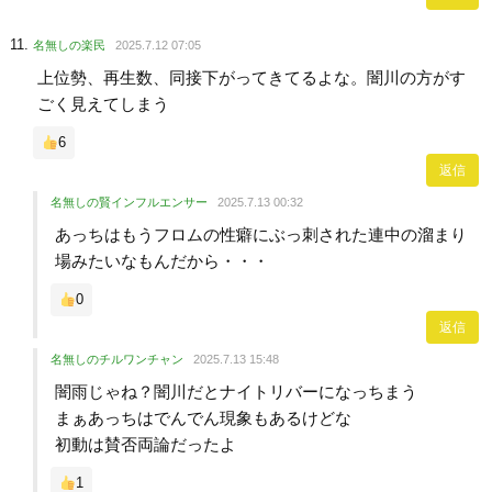
名無しの楽民
2025.7.12 07:05
上位勢、再生数、同接下がってきてるよな。闇川の方がす
ごく見えてしまう
6
返信
名無しの賢インフルエンサー
2025.7.13 00:32
あっちはもうフロムの性癖にぶっ刺された連中の溜まり
場みたいなもんだから・・・
0
返信
名無しのチルワンチャン
2025.7.13 15:48
闇雨じゃね？闇川だとナイトリバーになっちまう
まぁあっちはでんでん現象もあるけどな
初動は賛否両論だったよ
1