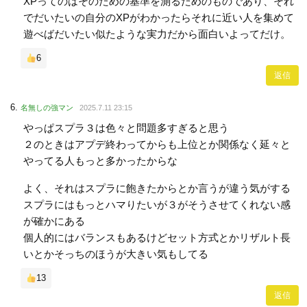
XPってのはそのための基準を測るためのものであり、それ
でだいたいの自分のXPがわかったらそれに近い人を集めて
遊べばだいたい似たような実力だから面白いよってだけ。
6
返信
名無しの強マン
2025.7.11 23:15
やっぱスプラ３は色々と問題多すぎると思う
２のときはアプデ終わってからも上位とか関係なく延々と
やってる人もっと多かったからな
よく、それはスプラに飽きたからとか言うが違う気がする
スプラにはもっとハマりたいが３がそうさせてくれない感
が確かにある
個人的にはバランスもあるけどセット方式とかリザルト長
いとかそっちのほうが大きい気もしてる
13
返信