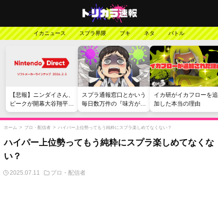
イカニュース
スプラ界隈
ブキ
ネタ
バトル
【悲報】ニンダイさん、
スプラ通報窓口とかいう
イカ研がイカフローを追
ピークが開幕大谷翔平の
毎日数万件の『味方が弱
加した本当の理由
がっかりダイレクトだっ
い』愚痴を読まされる苦
たと言われてしまう
行
ホーム
>
プロ・配信者
>
ハイパー上位勢ってもう純粋にスプラ楽しめてなくない？
ハイパー上位勢ってもう純粋にスプラ楽しめてなくな
い？
2025.07.11
プロ・配信者