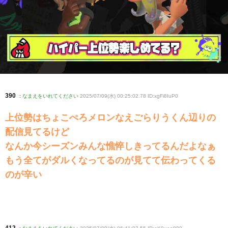
390
:
なまえをいれてください
2025/07/09(水) 00:25:02.78 ID:xgFi8IuP0
上位勢はちょこぺろメロンなえごらりうくん辺りの
配信見てるけど
なんか今シーズンみんな憔悴しきってるんだよなぁ
もう全てがダルくなってるのが見てて伝わってくる
のが辛い