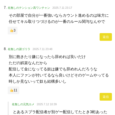
名無しのテンション高ワンチャン
2025.7.11 23:17
その部屋で自分が一番強いならカウント進めるのは味方に
任せてキル取りつづけるのが一番のルール関与なんやで
3
返信
名無しの謎ゴリラ
2025.7.11 23:48
別に飽きたり嫌になったら辞めれば良いだけ
ただの娯楽なんだから
配信して金になってる奴は嫌でも辞めれんだろうな
本人にファンが付いてるなら良いけどそのゲームやってる
時しか見ないって奴も結構多いし
11
返信
名無しの元気カメ
2025.7.12 10:39
とあるスプラ配信者が別ゲー配信してたとき3桁あった