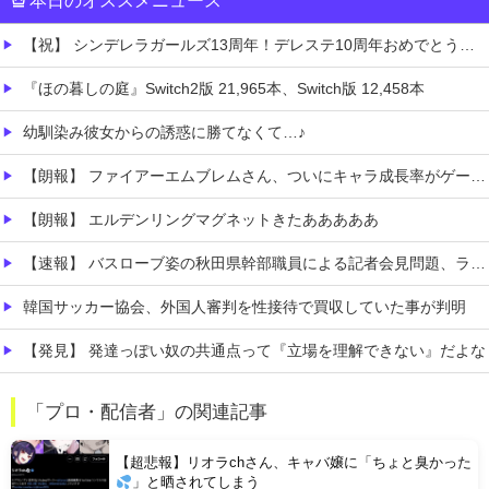
本日のオススメニュース
【祝】 シンデレラガールズ13周年！デレステ10周年おめでとう！ガチャ更新SSR八神マキノ・イベントSRイヴ、SR望月聖！
『ほの暮しの庭』Switch2版 21,965本、Switch版 12,458本
幼馴染み彼女からの誘惑に勝てなくて…♪
【朗報】 ファイアーエムブレムさん、ついにキャラ成長率がゲーム内で見れるようになる
【朗報】 エルデンリングマグネットきたあああああ
【速報】 バスローブ姿の秋田県幹部職員による記者会見問題、ラブホテルからの参加だと特定「体調が優れなかったため...」とは何だったのか
韓国サッカー協会、外国人審判を性接待で買収していた事が判明
【発見】 発達っぽい奴の共通点って『立場を理解できない』だよな
【AI】 AI使い自然界にないウイルスを作製 米スタンフォード大学が成果発表
「プロ・配信者」の関連記事
【悲痛】 溺れた11歳息子を助けようと川へ…40歳父親が死亡 息子は母親が救助 愛知
【超悲報】リオラchさん、キャバ嬢に「ちょと臭かった
」と晒されてしまう