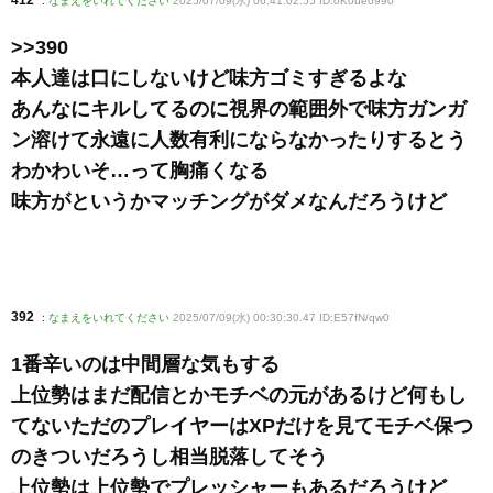
412
:
なまえをいれてください
2025/07/09(水) 06:41:02.55 ID:oK0ueo990
>>390
本人達は口にしないけど味方ゴミすぎるよな
あんなにキルしてるのに視界の範囲外で味方ガンガ
ン溶けて永遠に人数有利にならなかったりするとう
わかわいそ…って胸痛くなる
味方がというかマッチングがダメなんだろうけど
392
:
なまえをいれてください
2025/07/09(水) 00:30:30.47 ID:E57fN/qw0
1番辛いのは中間層な気もする
上位勢はまだ配信とかモチベの元があるけど何もし
てないただのプレイヤーはXPだけを見てモチベ保つ
のきついだろうし相当脱落してそう
上位勢は上位勢でプレッシャーもあるだろうけど