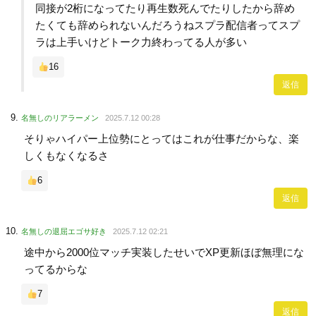
同接が2桁になってたり再生数死んでたりしたから辞め
たくても辞められないんだろうねスプラ配信者ってスプ
ラは上手いけどトーク力終わってる人が多い
16
返信
名無しのリアラーメン
2025.7.12 00:28
そりゃハイパー上位勢にとってはこれが仕事だからな、楽
しくもなくなるさ
6
返信
名無しの退屈エゴサ好き
2025.7.12 02:21
途中から2000位マッチ実装したせいでXP更新ほぼ無理にな
ってるからな
7
返信