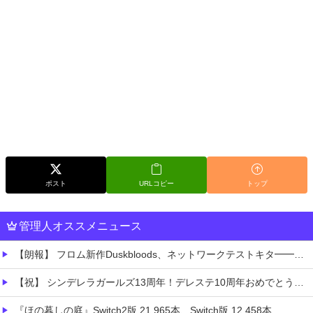
ポスト
URLコピー
トップ
管理人オススメニュース
【朗報】 フロム新作Duskbloods、ネットワークテストキタ━━━━(゜∀゜)━━━━!!
【祝】 シンデレラガールズ13周年！デレステ10周年おめでとう！ガチャ更新SSR八神マキノ・イベントSRイヴ、SR望月聖！
『ほの暮しの庭』Switch2版 21,965本、Switch版 12,458本