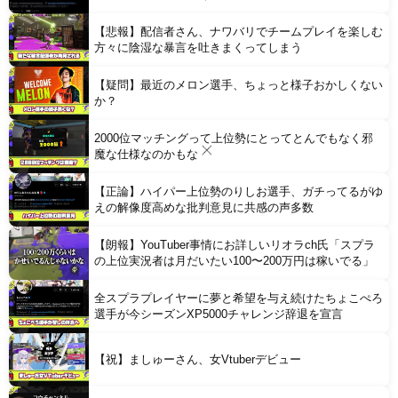
【悲報】配信者さん、ナワバリでチームプレイを楽しむ
方々に陰湿な暴言を吐きまくってしまう
【疑問】最近のメロン選手、ちょっと様子おかしくない
Powered by livedoor 相互RSS
か？
2000位マッチングって上位勢にとってとんでもなく邪
魔な仕様なのかもな
【正論】ハイパー上位勢のりしお選手、ガチってるがゆ
えの解像度高めな批判意見に共感の声多数
【朗報】YouTuber事情にお詳しいリオラch氏「スプラ
の上位実況者は月だいたい100〜200万円は稼いでる」
全スプラプレイヤーに夢と希望を与え続けたちょこぺろ
選手が今シーズンXP5000チャレンジ辞退を宣言
【祝】ましゅーさん、女Vtuberデビュー