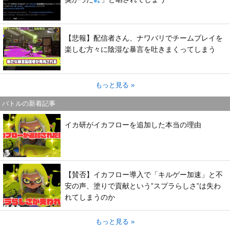
【悲報】配信者さん、ナワバリでチームプレイを
楽しむ方々に陰湿な暴言を吐きまくってしまう
もっと見る »
バトルの新着記事
イカ研がイカフローを追加した本当の理由
【賛否】イカフロー導入で「キルゲー加速」と不
安の声、塗りで貢献という”スプラらしさ”は失わ
れてしまうのか
もっと見る »