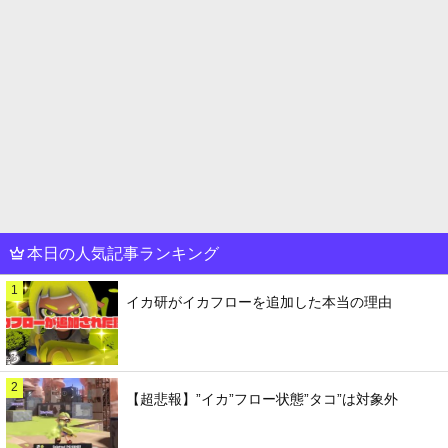
本日の人気記事ランキング
1
イカ研がイカフローを追加した本当の理由
2
【超悲報】”イカ”フロー状態”タコ”は対象外