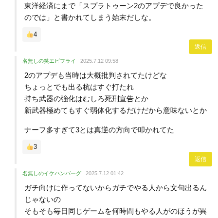
東洋経済にまで「スプラトゥーン2のアプデで良かった
のでは」と書かれてしまう始末だしな。
4
返信
名無しの笑エビフライ
2025.7.12 09:58
2のアプデも当時は大概批判されてたけどな
ちょっとでも出る杭はすぐ打たれ
持ち武器の強化はむしろ死刑宣告とか
新武器極めてもすぐ弱体化するだけだから意味ないとか
ナーフ多すぎて3とは真逆の方向で叩かれてた
3
返信
名無しのイケハンバーグ
2025.7.12 01:42
ガチ向けに作ってないからガチでやる人から文句出るん
じゃないの
そもそも毎日同じゲームを何時間もやる人がのほうが異