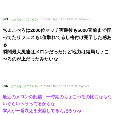
863
:
なまえをいれてください
2025/07/14(月) 12:02:35.85 ID:0FVAyoas
ちょこぺろは2000位マッチ実装後も5000直前まで行
ってたりフェスも1位取れてるし格付け完了した感あ
る
瞬間最大風速はメロンだったけど地力は結局ちょこ
ぺろのが上だったみたいな
866
:
なまえをいれてください
2025/07/14(月) 12:09:27.75 ID:CmjyEo3k
最近のメロンの配信、一時期のちょこぺろの比にならな
いぐらいヘラってるからな
本人が一番衰えを実感してるんだろうね