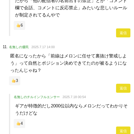
だから「他の配信者の名前出すの禁止」とか「コメント
欄で会話、コメントに反応禁止」みたいな悲しいルール
が制定されてるんやで
6
返信
名無しの優民
2025.7.17 14:00
匿名になったから「前線はメロンに任せて裏抜け警戒しよ
う」って自然とポジション決めできてたのが被るようにな
ったんじゃね？
3
返信
名無しのチルインフルエンサー
2025.7.18 00:54
ギアが特徴的だし2000位以内ならメロンだってわかりそ
うだけどな
4
返信