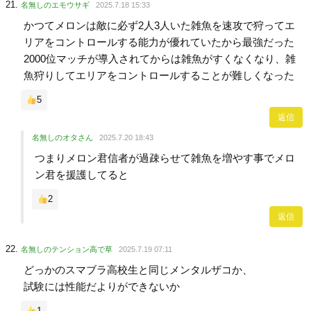
名無しのエモウサギ
2025.7.18 15:33
かつてメロンは敵に必ず2人3人いた雑魚を速攻で狩ってエ
リアをコントロールする能力が優れていたから最強だった
2000位マッチが導入されてからは雑魚がすくなくなり、雑
魚狩りしてエリアをコントロールすることが難しくなった
5
返信
名無しのオタさん
2025.7.20 18:43
つまりメロン君信者が過疎らせて雑魚を増やす事でメロ
ン君を援護してると
2
返信
名無しのテンション高で草
2025.7.19 07:11
どっかのスマブラ高校生と同じメンタルザコか、
試験には性能だよりができないか
1