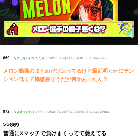
869
:
なまえをいれてください
2025/07/14(月) 12:14:01.32 ID:JUmCjfc2
メロン動画のまとめだけ追ってるけど最近明らかにテン
ション低くて機嫌悪そうだが何かあったん？
872
:
なまえをいれてください
2025/07/14(月) 12:23:48.65 ID:a1OGPdaa
>>869
普通にXマッチで負けまくってて萎えてる