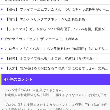
【朗報】 ファイアーエムブレムさん、ついにキャラ成長率がゲーム内で見れるようになる
【朗報】 エルデンリングマグネットきたあああああ
【シャニマス】ガシャからP-SSR黛冬優子、S-SSR有栖川夏葉が登場！イベントS-SR福丸小糸！
Switch『カルドセプト ザ ファースト』1,858 本
ホロライブ「さくらみこ」ペンラ振る動作で体調崩す？ホロドリで画面酔いして凸待ち1時間で切り上げる「雪花ラミィ」コラボ配信に向けてゆっくり休む
【雑談】 ホロライブ掲示板：ホロ速：PART2【配信実況可】
【天才】 雪が溶けると何になる？理系「水になるでしょw」文系ワイ「はぁ～…」→結果ｗｗｗ
【悲痛】 溺れた11歳息子を助けようと川へ…40歳父親が死亡 息子は母親が救助 愛知
47 件のコメント
【悲報】 ロシアさん、国民の財産を没収しはじめるｗｗｗｗｗ
・スパム対策の為URLの記入はできません。
・特定個人や特定団体を酷く誹謗・中傷するようなコメントはお控え下さ
い。
・ブログの運営に支障をきたすようなコメントには必要に応じて法的措置
をとる場合があります。あらかじめご理解ください。