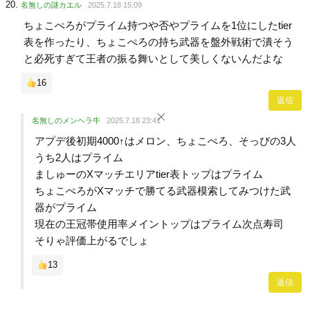
名無しの謎カエル
2025.7.18 15:09
ちょこぺろがプライム持つや否やプライムを1位にしたtier
表を作ったり、ちょこぺろの持ち武器を盤外戦術で潰そう
と必死すぎて王者の振る舞いとして美しくないんだよな
16
返信
名無しのメンヘラ牛
2025.7.18 23:41
アプデ後初期4000↑はメロン、ちょこぺろ、そっぴの3人
うち2人はプライム
ましゅーのXマッチエリアtier表トップはプライム
ちょこぺろがXマッチで勝てる武器模索してみつけた武
器がプライム
現在の王冠帯使用率メイントップはプライム次点寿司
そりゃ評価上がるでしょ
13
返信