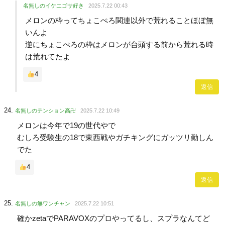
名無しのイケエゴサ好き
2025.7.22 00:43
メロンの枠ってちょこぺろ関連以外で荒れることほぼ無
いんよ
逆にちょこぺろの枠はメロンが台頭する前から荒れる時
は荒れてたよ
4
返信
名無しのテンション高卍
2025.7.22 10:49
メロンは今年で19の世代やで
むしろ受験生の18で東西戦やガチキングにガッツリ勤しん
でた
4
返信
名無しの無ワンチャン
2025.7.22 10:51
確かzetaでPARAVOXのプロやってるし、スプラなんてど