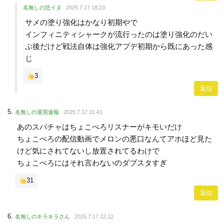
名無しの悲イヌ
2025.7.17 18:23
サメの塗り強化はかなり初期やで
インフィニティシャークが流行ったのは塗り強化のだい
ぶ後だけど戦法自体は強化アプデ初期から既にあった感
じ
3
返信
名無しの退屈速報
2025.7.17 11:43
あのスパチャはちょこぺろリスナーがキモいだけ
ちょこぺろの配信動画でメロンの悪口なんてアホほど見た
けど気にされてないし放置されてるわけで
ちょこぺろにはそれ言わないのダブスタすぎ
31
返信
名無しのキラキラさん
2025.7.17 12:12