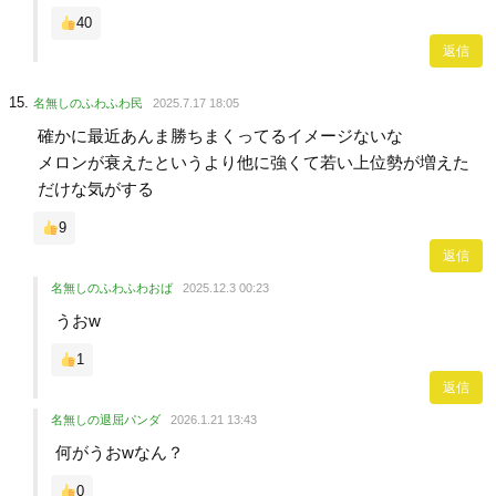
40
返信
名無しのふわふわ民
2025.7.17 18:05
確かに最近あんま勝ちまくってるイメージないな
メロンが衰えたというより他に強くて若い上位勢が増えた
だけな気がする
9
返信
名無しのふわふわおば
2025.12.3 00:23
うおw
1
返信
名無しの退屈パンダ
2026.1.21 13:43
何がうおwなん？
0