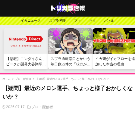
イカニュース
スプラ界隈
ブキ
ネタ
バトル
【悲報】ニンダイさん、
スプラ通報窓口とかいう
イカ研がイカフローを追
ピークが開幕大谷翔平の
毎日数万件の『味方が弱
加した本当の理由
がっかりダイレクトだっ
い』愚痴を読まされる苦
たと言われてしまう
行
ホーム
>
プロ・配信者
>
【疑問】最近のメロン選手、ちょっと様子おかしくないか？
【疑問】最近のメロン選手、ちょっと様子おかしくな
いか？
2025.07.17
プロ・配信者