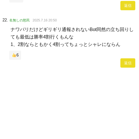
返信
名無しの怒民
2025.7.16 20:50
ナワバリだけどギリギリ通報されないBot同然の立ち回りし
ても最低は勝率4割行くもんな
1、2割ならともかく4割ってちょっとシャレにならん
6
返信