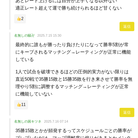
あとレート上げるには自分が上手くなる以外ない
適正レート超えて運で勝ち続けられるほど甘くない
2
返信
名無しの騒卍
2025.7.15 15:30
最終的に誰もが勝ったり負けたりになって勝率5割が常
にキープされるマッチング→レーティングが正常に機能
している
1人で試合を破壊できるほどの圧倒的実力がない限りは
直近50戦で35勝15敗と15勝35敗を行き来させて勝率を無
理やり5割に調整するマッチング→レーティングが正常
に機能していない
11
返信
名無しの困キツネ
2025.7.16 07:14
35勝15敗とかが頻発するってスケジュールごとの勝率が
ブレブレなだけ。マップ理解度に偏りがあるとかメンタ