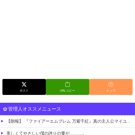
ポスト
URLコピー
トップ
管理人オススメニュース
【朗報】 『ファイアーエムブレム 万紫千紅』真の主人公マイユニはキャラメイクが可能
美しくてやさしい僕の誇りの妻が………。