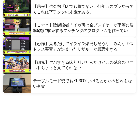
【悲報】借金勢「B-でも勝てない、何年もスプラやって
てこれは下手クソの才能がある」
【こマ？】陰謀論者「イカ研は全プレイヤーが平等に勝
率5割に収束するマッチングのプログラムを作ってい
る」
【恐怖】見るだけでイライラ爆発しそうな「みんなのス
トレス要素」が詰まったリザルトが最恐すぎる
【画像】ヤバすぎる味方引いたんだけどこの試合のリザ
ルトちょっと見てくれない
テーブルモード勢でもXP3000いけるとかいう紛れもな
い事実