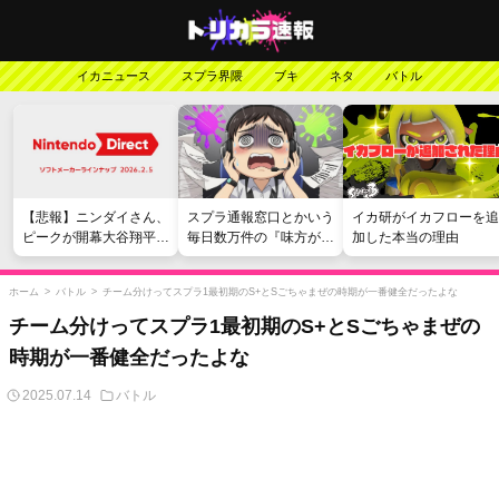
イカニュース
スプラ界隈
ブキ
ネタ
バトル
【悲報】ニンダイさん、
スプラ通報窓口とかいう
イカ研がイカフローを追
ピークが開幕大谷翔平の
毎日数万件の『味方が弱
加した本当の理由
がっかりダイレクトだっ
い』愚痴を読まされる苦
たと言われてしまう
行
ホーム
>
バトル
>
チーム分けってスプラ1最初期のS+とSごちゃまぜの時期が一番健全だったよな
チーム分けってスプラ1最初期のS+とSごちゃまぜの
時期が一番健全だったよな
2025.07.14
バトル