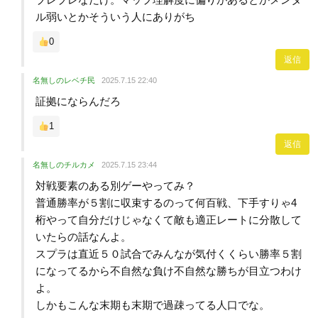
ル弱いとかそういう人にありがち
0
返信
名無しのレベチ民
2025.7.15 22:40
証拠にならんだろ
1
返信
名無しのチルカメ
2025.7.15 23:44
対戦要素のある別ゲーやってみ？
普通勝率が５割に収束するのって何百戦、下手すりゃ4
桁やって自分だけじゃなくて敵も適正レートに分散して
いたらの話なんよ。
スプラは直近５０試合でみんなが気付くくらい勝率５割
になってるから不自然な負け不自然な勝ちが目立つわけ
よ。
しかもこんな末期も末期で過疎ってる人口でな。