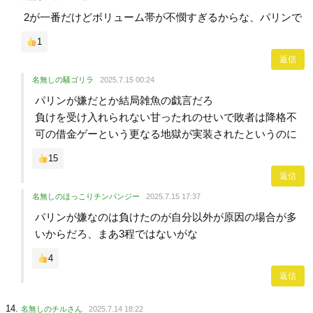
2が一番だけどボリューム帯が不憫すぎるからな、パリンで
1
返信
名無しの騒ゴリラ
2025.7.15 00:24
パリンが嫌だとか結局雑魚の戯言だろ
負けを受け入れられない甘ったれのせいで敗者は降格不
可の借金ゲーという更なる地獄が実装されたというのに
15
返信
名無しのほっこりチンパンジー
2025.7.15 17:37
パリンが嫌なのは負けたのが自分以外が原因の場合が多
いからだろ、まあ3程ではないがな
4
返信
名無しのチルさん
2025.7.14 18:22