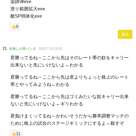
追跡弾exe
塗り範囲拡大exe
敵SP弱体化exe
0
返信
名無しの笑パンダ
2025.7.15 23:32
君勝ってるね～ここから先はそのレート帯の奴をキャリー
出来ないと先にいけないよ←わかる
君勝ってるね～ここから先は君よりちょっと格上のレート
帯とやってみようね←わかる
君勝ってるね～ここから先はゴミみたいな奴キャリー出来
ないと先にいけないよ←ギリわかる
君負けまくってるね～かわいそうだから勝率調整マッチの
ために格上の試合のステージギミックにするよ←殺すぞ
11