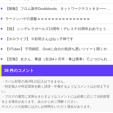
【朗報】 フロム新作Duskbloods、ネットワークテストキタ━━━━(゜∀゜)━━━━!!
ラーメンハゲの昼飯ｗｗｗｗｗｗｗｗｗｗｗｗｗｗｗ
【祝】 シンデレラガールズ13周年！デレステ10周年おめでとう！ガチャ更新SSR八神マキノ・イベントSRイヴ、SR望月聖！
【ホロライブ】 ※杉田さんはねっ子神です
【VTuber】 千羽師匠、Grokに自分の気持ち悪いツイート聞くやつやってるのかなって思ったら相手鴨神やんけ
【悲報】 女さん、事故（全治4ヶ月半・車は廃車）でぶつけられた相手と付き合ってしまうｗｗｗｗｗｗｗｗ
【食料品消費税減税】 政府が基本方針決定 来年4月から2年間1％に8月5日
38 件のコメント
【悲報】 おわり。
・スパム対策の為URLの記入はできません。
・特定個人や特定団体を酷く誹謗・中傷するようなコメントはお控え下さ
い。
・ブログの運営に支障をきたすようなコメントには必要に応じて法的措置
をとる場合があります。あらかじめご理解ください。
※コメントの反映には少しお時間をいただく場合があります。