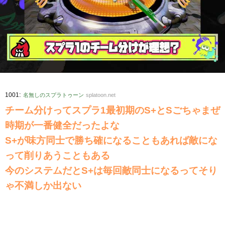
:
1001
名無しのスプラトゥーン
splatoon.net
チーム分けってスプラ1最初期のS+とSごちゃまぜ
時期が一番健全だったよな
S+が味方同士で勝ち確になることもあれば敵にな
って削りあうこともある
今のシステムだとS+は毎回敵同士になるってそり
ゃ不満しか出ない