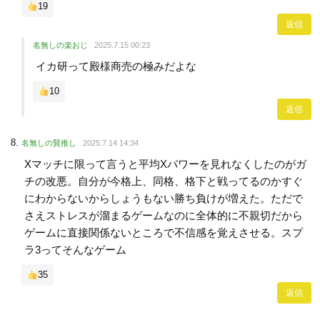
19
返信
名無しの楽おじ
2025.7.15 00:23
イカ研って殿様商売の極みだよな
10
返信
名無しの賢推し
2025.7.14 14:34
Xマッチに限って言うと平均Xパワーを見れなくしたのがガ
チの改悪。自分が今格上、同格、格下と戦ってるのかすぐ
にわからないからしょうもない勝ち負けが増えた。ただで
さえストレスが溜まるゲームなのに全体的に不親切だから
ゲームに直接関係ないところで不信感を覚えさせる。スプ
ラ3ってそんなゲーム
35
返信