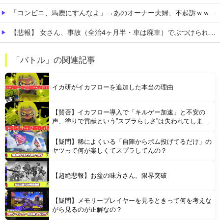
「コンビニ、馬鹿にすんなよ」→あのオーナー夫婦、不起訴ｗｗｗｗｗｗｗｗｗ
【悲報】 女さん、事故（全治4ヶ月半・車は廃車）でぶつけられた相手と付き合ってしまうｗｗｗｗｗｗｗｗ
【食料品消費税減税】 政府が基本方針決定 来年4月から2年間1％に8月5日
「バトル」の関連記事
【悲報】 おわり。
イカ研がイカフローを追加した本当の理由
【賛否】イカフロー導入で「キルゲー加速」と不安の
声、塗りで貢献という”スプラらしさ”は失われてしまう
のか
【疑問】稀によくいる「自陣からボム投げてるだけ」の
Powered by livedoor 相互RSS
ヤツって何が楽しくてスプラしてんの？
【超絶悲報】お盆の味方さん、限界突破
【疑問】メモリープレイヤーを見るときって何を考えな
がら見るのが正解なの？