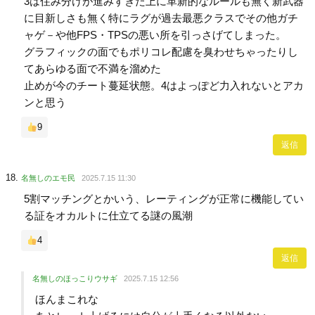
3は住み分けが進みすぎた上に革新的なルールも無く新武器
に目新しさも無く特にラグが過去最悪クラスでその他ガチ
ャゲ－や他FPS・TPSの悪い所を引っさげてしまった。
グラフィックの面でもポリコレ配慮を臭わせちゃったりし
てあらゆる面で不満を溜めた
止めが今のチート蔓延状態。4はよっぽど力入れないとアカ
ンと思う
9
返信
名無しのエモ民
2025.7.15 11:30
5割マッチングとかいう、レーティングが正常に機能してい
る証をオカルトに仕立てる謎の風潮
4
返信
名無しのほっこりウサギ
2025.7.15 12:56
ほんまこれな