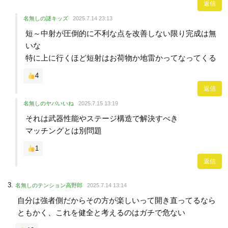
返信
名無しの謎キッズ
2025.7.14 23:13
短～中射が圧倒的に不利な点を改善しない限り完成は無
いな
特に上に行くほど短射はお荷物か地雷かってなってくる
4
返信
名無しのヤバいいね
2025.7.15 13:19
それは武器性能やステージ構造で解決すべき
マッチングとは別問題
1
返信
名無しのテンション高野郎
2025.7.14 13:14
自分は強者側だからその方が楽しいって開き直ってるなら
ともかく、これを健全と考えるのはガチで危ない