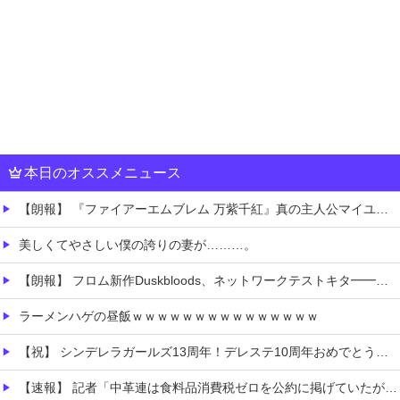
本日のオススメニュース
【朗報】 『ファイアーエムブレム 万紫千紅』真の主人公マイユニはキャラメイクが可能
美しくてやさしい僕の誇りの妻が………。
【朗報】 フロム新作Duskbloods、ネットワークテストキタ━━━━(゜∀゜)━━━━!!
ラーメンハゲの昼飯ｗｗｗｗｗｗｗｗｗｗｗｗｗｗｗ
【祝】 シンデレラガールズ13周年！デレステ10周年おめでとう！ガチャ更新SSR八神マキノ・イベントSRイヴ、SR望月聖！
【速報】 記者「中革連は食料品消費税ゼロを公約に掲げていたが？」→階猛氏「そ、それは財源確保という条件付き」