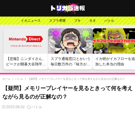
イカニュース
スプラ界隈
ブキ
ネタ
バトル
【悲報】ニンダイさん、
スプラ通報窓口とかいう
イカ研がイカフローを追
ピークが開幕大谷翔平の
毎日数万件の『味方が弱
加した本当の理由
がっかりダイレクトだっ
い』愚痴を読まされる苦
たと言われてしまう
行
ホーム
>
バトル
>
【疑問】メモリープレイヤーを見るときって何を考えながら見るのが正解なの？
【疑問】メモリープレイヤーを見るときって何を考え
ながら見るのが正解なの？
2025.08.02
バトル