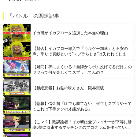
【中国】 高さ288メートルのエレベーターで学校に通う雲南省の山地の子供たち 通学時間 3時間→30分に短縮
「バトル」の関連記事
【画像】 日本さん、避難所が各国と比べて優秀過ぎると話題に
イカ研がイカフローを追加した本当の理由
【賛否】イカフロー導入で「キルゲー加速」と不安の
声、塗りで貢献という”スプラらしさ”は失われてしまう
のか
【疑問】稀によくいる「自陣からボム投げてるだけ」の
Powered by livedoor 相互RSS
ヤツって何が楽しくてスプラしてんの？
【超絶悲報】お盆の味方さん、限界突破
【悲報】借金勢「B-でも勝てない、何年もスプラやって
てこれは下手クソの才能がある」
【こマ？】陰謀論者「イカ研は全プレイヤーが平等に勝
率5割に収束するマッチングのプログラムを作ってい
る」