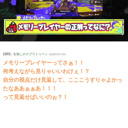
:
1001
名無しのスプラトゥーン
splatoon.net
メモリープレイヤーってさぁ！！
何考えながら見りゃいいわけぇ！？
自分の視点だけ見返して、こここうすりゃよかっ
たなああぁぁあ！！！
って見返せばいいのぉ？！