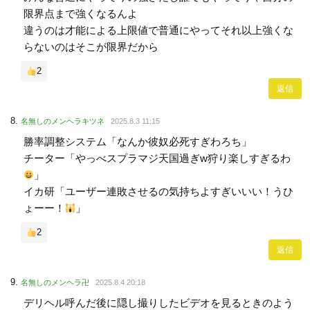
限界点まで強くなるんよ
違うのは才能による上限値で普通にやってそれ以上強くな
らないのはそこが限界だから
2
返信
名無しのメンヘラキツネ
2025.8.3 11:15
勝率調整システム「なんか彼奴必死すぎわろち」
チーター「やっべスプラマジ天国過ぎw狩り楽しすぎるわ
」
イカ研「ユーザー連敗させるの気持ちよすぎいいい！うひ
ょーー！
」
2
返信
名無しのメンヘラ卍
2025.8.4 20:18
デリヘル呼んだ後に隠し撮りしたビデオを見るときのよう