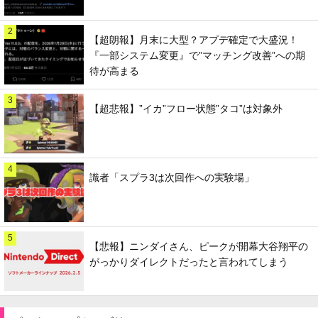
2
【超朗報】月末に大型？アプデ確定で大盛況！
『一部システム変更』で”マッチング改善”への期
待が高まる
3
【超悲報】”イカ”フロー状態”タコ”は対象外
4
識者「スプラ3は次回作への実験場」
5
【悲報】ニンダイさん、ピークが開幕大谷翔平の
がっかりダイレクトだったと言われてしまう