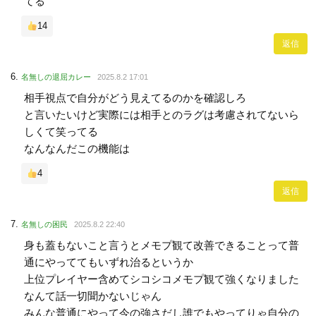
てる
14
返信
名無しの退屈カレー
2025.8.2 17:01
相手視点で自分がどう見えてるのかを確認しろ
と言いたいけど実際には相手とのラグは考慮されてないら
しくて笑ってる
なんなんだこの機能は
4
返信
名無しの困民
2025.8.2 22:40
身も蓋もないこと言うとメモプ観て改善できることって普
通にやっててもいずれ治るというか
上位プレイヤー含めてシコシコメモプ観て強くなりました
なんて話一切聞かないじゃん
みんな普通にやって今の強さだし誰でもやってりゃ自分の