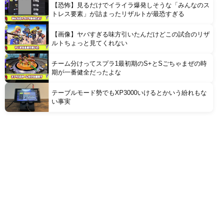
【恐怖】見るだけでイライラ爆発しそうな「みんなのス
トレス要素」が詰まったリザルトが最恐すぎる
【画像】ヤバすぎる味方引いたんだけどこの試合のリザ
ルトちょっと見てくれない
チーム分けってスプラ1最初期のS+とSごちゃまぜの時
期が一番健全だったよな
テーブルモード勢でもXP3000いけるとかいう紛れもな
い事実