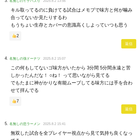
名無しのイケバズり
2025.8.2 13:56
キル取ってるのに負けてる試合はメモプで味方と何が噛み
合ってないか見たりするわ
もうちょい生存とカバーの意識高くしよっていつも思う
2
返信
名無しの強ドーナツ
2025.8.2 15:07
この何もしてないゴ味方がいたから 3分間 5分間永遠と苦
しかったんだな！ ○ね！ って思いながら見てる
でもたまに神がかりな有能ムーブしてる味方には手を合わ
せて拝んでる
7
返信
名無しの悲ラーメン
2025.8.2 15:41
無双した試合を全プレイヤー視点から見て気持ち良くなっ