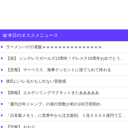
本日のオススメニュース
ラーメンハゲの昼飯ｗｗｗｗｗｗｗｗｗｗｗｗｗｗｗ
【祝】 シンデレラガールズ13周年！デレステ10周年おめでとう！ガチャ更新SSR八神マキノ・イベントSRイヴ、SR望月聖！
【悲報】 マーベラス、無事テンセントに捨てられて終わる
彼氏にバレるかもしれない背徳感
【朗報】 エルデンリングマグネットきたあああああ
「週刊少年ジャンプ」の発行部数が初の100万部割れ
「日本製メモリ」に世界中から注文殺到、１兆５０００億円で工場増築へ
【悲報】 おわり。