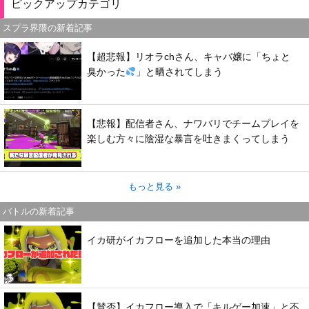
ピックアップカテゴリ
スプラ界隈の新着記事
【超悲報】リオラchさん、キャバ嬢に「ちょと
臭かった
」と晒されてしまう
【悲報】配信者さん、ナワバリでチームプレイを
楽しむ方々に陰湿な暴言を吐きまくってしまう
もっと見る »
バトルの新着記事
イカ研がイカフローを追加した本当の理由
【賛否】イカフロー導入で「キルゲー加速」と不