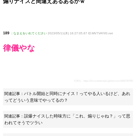
煽りナイスと間違えあるあるかｗ
189
:
なまえをいれてください
2023/05/11(木) 16:27:05.67 ID:MV7VAYl/0
.net
律儀やな
引用元：
https://2ch.sc/test/read.cgi/famicom/1683735705/
バトル開始と同時にナイス！ってやる人いるけど、あれ
関連記事：
ってどういう意味でやってるの？
誤爆ナイスした時味方に「これ、煽りじゃね？」って思
関連記事：
われてそうでツラい