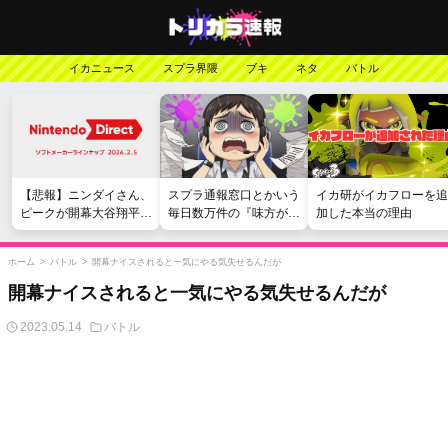
イカニュース
スプラ界隈
ブキ
ネタ
バトル
【悲報】ニンダイさん、
スプラ通報窓口とかいう
イカ研がイカフローを追
ピークが開幕大谷翔平の
毎日数万件の『味方が弱
加した本当の理由
がっかりダイレクトだっ
い』愚痴を読まされる苦
たと言われてしまう
行
ホーム
>
バトル
>
開幕ナイスされると一気にやる気失せるんだが
開幕ナイスされると一気にやる気失せるんだが
2023.05.14
バトル