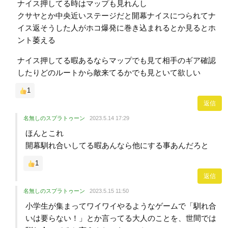
ナイス押してる時はマップも見れんし
クサヤとか中央近いステージだと開幕ナイスにつられてナ
イス返そうした人がホコ爆発に巻き込まれるとか見るとホ
ント萎える
ナイス押してる暇あるならマップでも見て相手のギア確認
したりどのルートから敵来てるかでも見といて欲しい
1
返信
名無しのスプラトゥーン
2023.5.14 17:29
ほんとこれ
開幕馴れ合いしてる暇あんなら他にする事あんだろと
1
返信
名無しのスプラトゥーン
2023.5.15 11:50
小学生が集まってワイワイやるようなゲームで「馴れ合
いは要らない！」とか言ってる大人のことを、世間では