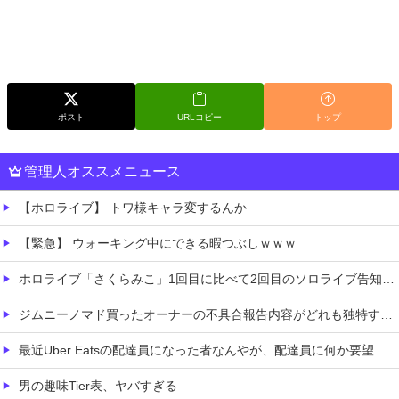
ポスト
URLコピー
トップ
管理人オススメニュース
【ホロライブ】 トワ様キャラ変するんか
【緊急】 ウォーキング中にできる暇つぶしｗｗｗ
ホロライブ「さくらみこ」1回目に比べて2回目のソロライブ告知「咲き乱れみこち」いいね数が減っていると野うさぎ余計なお世話で心配する画像あり
ジムニーノマド買ったオーナーの不具合報告内容がどれも独特すぎる模様…
最近Uber Eatsの配達員になった者なんやが、配達員に何か要望があったら教えてくれ
男の趣味Tier表、ヤバすぎる