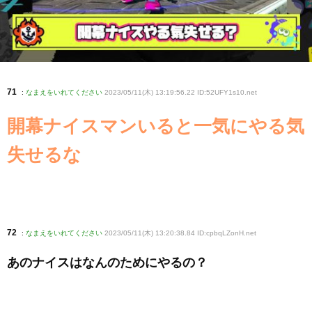
71
:
なまえをいれてください
2023/05/11(木) 13:19:56.22 ID:52UFY1s10
.net
開幕ナイスマンいると一気にやる気
失せるな
72
:
なまえをいれてください
2023/05/11(木) 13:20:38.84 ID:cpbqLZonH
.net
あのナイスはなんのためにやるの？