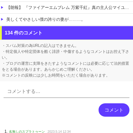
【朗報】 『ファイアーエムブレム 万紫千紅』真の主人公マイユニはキャラメイクが可能
美しくてやさしい僕の誇りの妻が………。
【朗報】 フロム新作Duskbloods、ネットワークテストキタ━━━━(゜∀゜)━━━━!!
134 件のコメント
【悲報】 ピカチュウが大量に半額
・スパム対策の為URLの記入はできません。
・特定個人や特定団体を酷く誹謗・中傷するようなコメントはお控え下さ
い。
・ブログの運営に支障をきたすようなコメントには必要に応じて法的措置
をとる場合があります。あらかじめご理解ください。
※コメントの反映には少しお時間をいただく場合があります。
Powered by livedoor 相互RSS
名無しのスプラトゥーン
2023.5.14 12:34