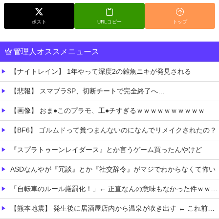
ポスト
URLコピー
トップ
管理人オススメニュース
【ナイトレイン】 1年やって深度2の雑魚ニキが発見される
【悲報】 スマブラSP、切断チートで完全終了へ…
【画像】 おま●このプラモ、工●チすぎるｗｗｗｗｗｗｗｗｗｗ
【BF6】 ゴルムドって糞つまんないのになんでリメイクされたの？
『スプラトゥーンレイダース』とか言うゲーム買ったんやけど
ASDなんやが『冗談』とか『社交辞令』がマジでわからなくて怖い
「自転車のルール厳罰化！」← 正直なんの意味もなかった件ｗｗｗｗｗｗｗｗ
【熊本地震】 発生後に居酒屋店内から温泉が吹き出す ← これ前触れじゃね？