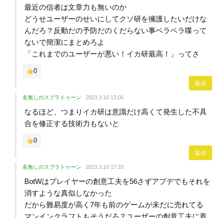
最近の信者は文章力も無いのか
どうせユーザーのせいにしてクソ研を擁護したいだけな
んだろ？反動だの予防だのくだらない事ベラベラ喋って
ないで簡潔にまとめろよ
「これまでのユーザーが悪い！イカ研最高！」ってさ
0
返信
名無しのスプラトゥーン
2023.3.10 13:06
なるほど、つまりイカ研は意識だけ高くて発生した不具
合を修正する技術力もないと
0
返信
名無しのスプラトゥーン
2023.3.10 17:33
BotWはプレイヤーの創意工夫を56さずアプデでもそれを
消すような真似しなかった
だから難易度が高く7年も前のゲームが未だに売れてる
マンインクラフトもそうだろ？ユーザーの創意工夫に蓋