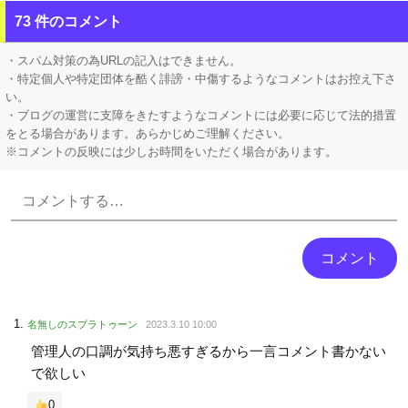
【ホロEN】 カリオペ、劇場版『メイドインアビス』第一部の主題歌を担当！『アニソン歌手としてもどんどん駆け上がってるな』
73 件のコメント
【ホロライブ】 シャインマスカットとかいう物体贈答品として優秀すぎるよな
・スパム対策の為URLの記入はできません。
・特定個人や特定団体を酷く誹謗・中傷するようなコメントはお控え下さ
い。
・ブログの運営に支障をきたすようなコメントには必要に応じて法的措置
をとる場合があります。あらかじめご理解ください。
※コメントの反映には少しお時間をいただく場合があります。
Powered by livedoor 相互RSS
名無しのスプラトゥーン
2023.3.10 10:00
管理人の口調が気持ち悪すぎるから一言コメント書かない
で欲しい
0