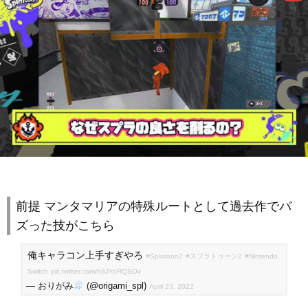
前提 マンタマリアの特殊ルートとして過去作でバ
ズった技がこちら
俺キャラコン上手すぎやろ
#Splatoon2
#スプラトゥーン2
#Nintendo
Switch
pic.twitter.com/h8JYoRQSOv
— おりがみ
(@origami_spl)
April 23, 2022