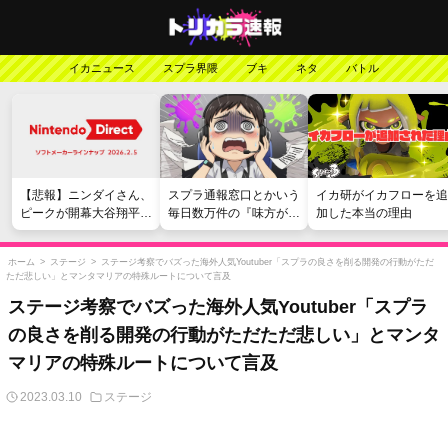
イカニュース
スプラ界隈
ブキ
ネタ
バトル
【悲報】ニンダイさん、
スプラ通報窓口とかいう
イカ研がイカフローを追
ピークが開幕大谷翔平の
毎日数万件の『味方が弱
加した本当の理由
がっかりダイレクトだっ
い』愚痴を読まされる苦
たと言われてしまう
行
ホーム
>
ステージ
>
ステージ考察でバズった海外人気Youtuber「スプラの良さを削る開発の行動がただ
ただ悲しい」とマンタマリアの特殊ルートについて言及
ステージ考察でバズった海外人気Youtuber「スプラ
の良さを削る開発の行動がただただ悲しい」とマンタ
マリアの特殊ルートについて言及
2023.03.10
ステージ