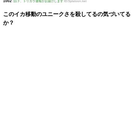
1002
:
以下、トリカラ速報がお届けします
ID:Splatoon.net
このイカ移動のユニークさを殺してるの気づいてる
か？