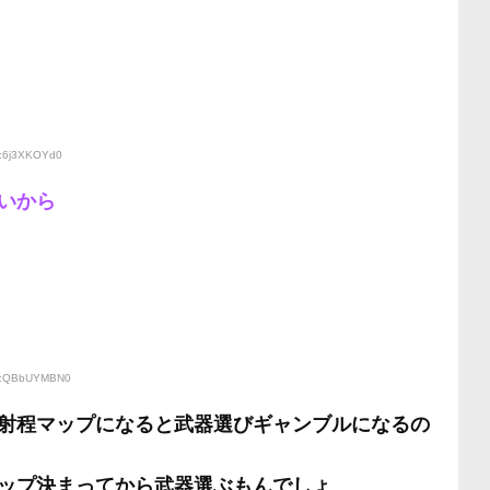
D:6j3XKOYd0
いから
ID:QBbUYMBN0
射程マップになると武器選びギャンブルになるの
ップ決まってから武器選ぶもんでしょ