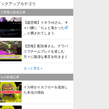
ピックアップカテゴリ
プラ界隈の新着記事
【超悲報】リオラchさん、キ
ャバ嬢に「ちょと臭かった
」と晒されてしまう
【悲報】配信者さん、ナワバ
リでチームプレイを楽しむ
方々に陰湿な暴言を吐きまく
ってしまう
もっと見る »
トルの新着記事
イカ研がイカフローを追加し
た本当の理由