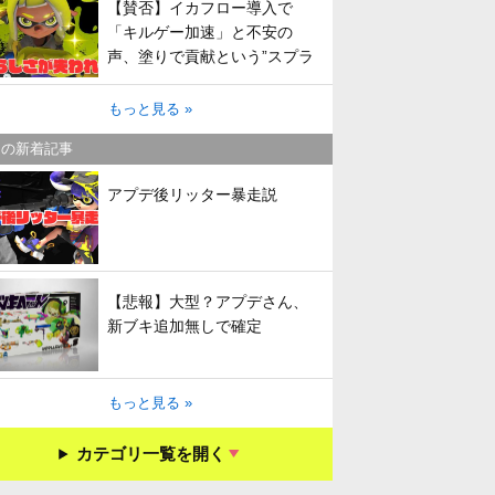
【賛否】イカフロー導入で
「キルゲー加速」と不安の
声、塗りで貢献という”スプラ
らしさ”は失われてしまうのか
もっと見る »
キの新着記事
アプデ後リッター暴走説
【悲報】大型？アプデさん、
新ブキ追加無しで確定
もっと見る »
カテゴリ一覧を開く