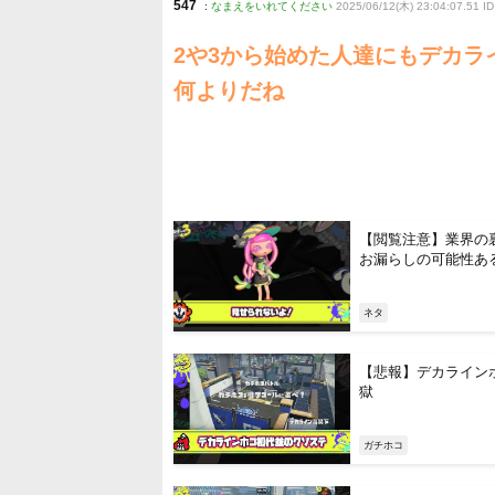
547
:
なまえをいれてください
2025/06/12(木) 23:04:07.51 
2や3から始めた人達にもデカ
何よりだね
【閲覧注意】業界の
お漏らしの可能性あ
ネタ
【悲報】デカライン
獄
ガチホコ