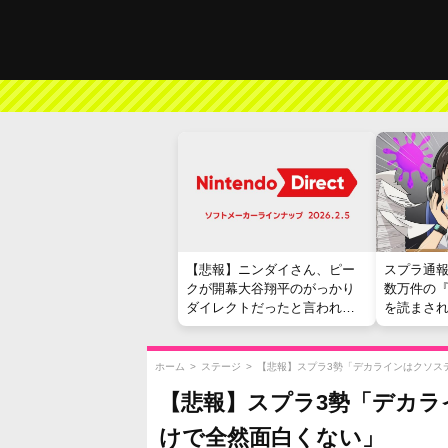
【悲報】ニンダイさん、ピー
スプラ通
クが開幕大谷翔平のがっかり
数万件の
ダイレクトだったと言われて
を読まさ
しまう
ホーム
>
ステージ
>
【悲報】スプラ3勢「デカラインはクソス
【悲報】スプラ3勢「デカ
けで全然面白くない」