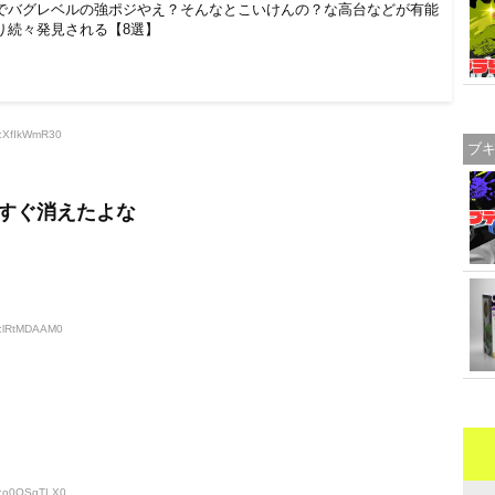
でバグレベルの強ポジやえ？そんなとこいけんの？な高台などが有能
り続々発見される【8選】
D:XfIkWmR30
ブ
すぐ消えたよな
D:lRtMDAAM0
ID:o0OSqTLX0