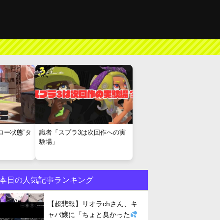
ロー状態”タ
識者「スプラ3は次回作への実
験場」
本日の人気記事ランキング
【超悲報】リオラchさん、キ
ャバ嬢に「ちょと臭かった