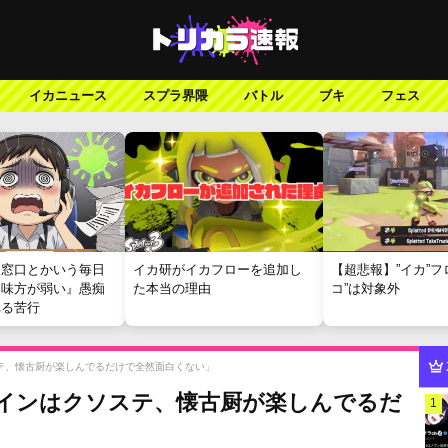
イカニュース
スプラ界隈
バトル
ブキ
フェス
報窓口とかいう毎日
イカ研がイカフローを追加し
【超悲報】”イカ”フ
『味方が弱い』愚痴
た本当の理由
コ”は対象外
れる苦行
テ、懐古厨が楽しんでるだけで全然面白くない」
ラインはクソステ、懐古厨が楽しんでるだ
1