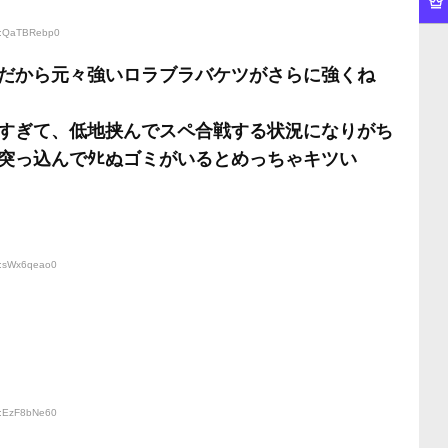
ID:QaTBRebp0
だから元々強いロラブラバケツがさらに強くね
すぎて、低地挟んでスペ合戦する状況になりがち
突っ込んでﾀﾋぬゴミがいるとめっちゃキツい
D:sWx6qeao0
D:EzF8bNe60