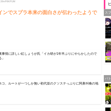
ID:39nP8KFUM
ラインでスプラ本来の面白さが伝わったようで
ス
裏事情に詳しい紅しょうが氏「イカ研が1年半ぶりにやらかしたので
る」
バ
ホコ、ルートが一つしか無い初代並のクソステっぷりに阿鼻叫喚の地