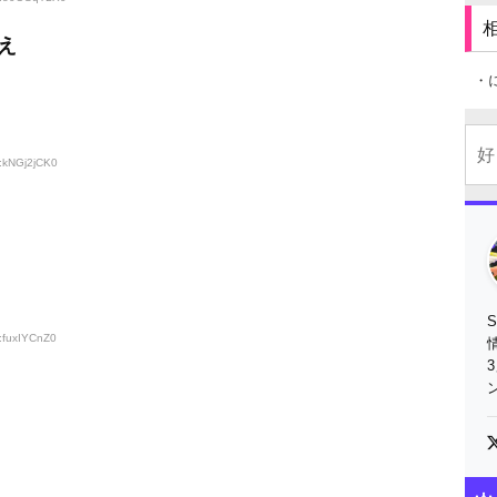
え
・
:kNGj2jCK0
:fuxIYCnZ0