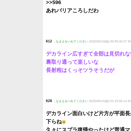
>>596
あれバリアころしだわ
612
:
なまえをいれてください
2025/06/13(金) 00:55:40.27 I
デカライン広すぎて全部は見切れな
裏取り通って楽しいな
長射程はくっそツラそうだが
628
:
なまえをいれてください
2025/06/13(金) 01:15:00.13 
デカライン面白いけど片方が平面長
下らね
久々にスプラ復帰やったけど普通マ