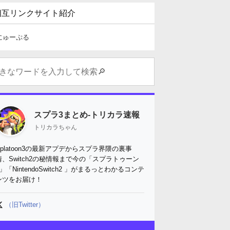
相互リンクサイト紹介
にゅーぷる
スプラ3まとめ-トリカラ速報
トリカラちゃん
Splatoon3の最新アプデからスプラ界隈の裏事
情、Switch2の秘情報まで今の「スプラトゥーン
3」「NintendoSwitch2 」がまるっとわかるコンテ
ンツをお届け！
（旧Twitter）