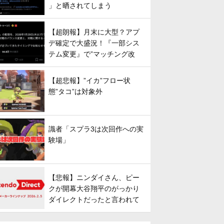
」と晒されてしまう
【超朗報】月末に大型？アプ
デ確定で大盛況！『一部シス
テム変更』で”マッチング改
善”への期待が高まる
【超悲報】”イカ”フロー状
態”タコ”は対象外
識者「スプラ3は次回作への実
験場」
【悲報】ニンダイさん、ピー
クが開幕大谷翔平のがっかり
ダイレクトだったと言われて
しまう