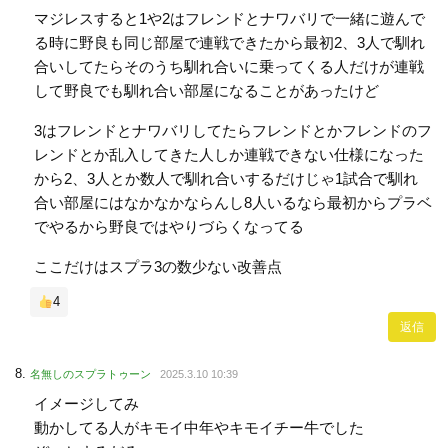
マジレスすると1や2はフレンドとナワバリで一緒に遊んで
る時に野良も同じ部屋で連戦できたから最初2、3人で馴れ
合いしてたらそのうち馴れ合いに乗ってくる人だけが連戦
して野良でも馴れ合い部屋になることがあったけど
3はフレンドとナワバリしてたらフレンドとかフレンドのフ
レンドとか乱入してきた人しか連戦できない仕様になった
から2、3人とか数人で馴れ合いするだけじゃ1試合で馴れ
合い部屋にはなかなかならんし8人いるなら最初からプラベ
でやるから野良ではやりづらくなってる
ここだけはスプラ3の数少ない改善点
4
返信
名無しのスプラトゥーン
2025.3.10 10:39
イメージしてみ
動かしてる人がキモイ中年やキモイチー牛でした