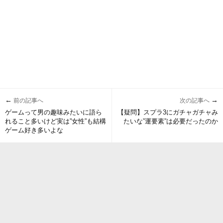
←
→
前の記事へ
次の記事へ
ゲームって男の趣味みたいに語ら
【疑問】スプラ3にガチャガチャみ
れること多いけど実は”女性”も結構
たいな”運要素”は必要だったのか
ゲーム好き多いよな