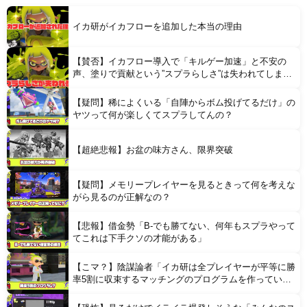
【悲報】 ロシアさん、国民の財産を没収しはじめるｗｗｗｗｗ
イカ研がイカフローを追加した本当の理由
【賛否】イカフロー導入で「キルゲー加速」と不安の
声、塗りで貢献という”スプラらしさ”は失われてしまう
のか
【疑問】稀によくいる「自陣からボム投げてるだけ」の
Powered by livedoor 相互RSS
ヤツって何が楽しくてスプラしてんの？
【超絶悲報】お盆の味方さん、限界突破
【疑問】メモリープレイヤーを見るときって何を考えな
がら見るのが正解なの？
【悲報】借金勢「B-でも勝てない、何年もスプラやって
てこれは下手クソの才能がある」
【こマ？】陰謀論者「イカ研は全プレイヤーが平等に勝
率5割に収束するマッチングのプログラムを作ってい
る」