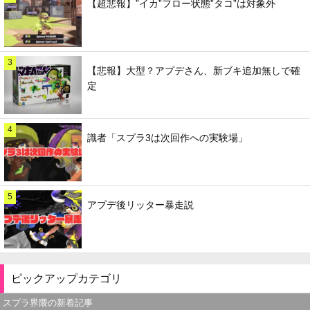
【超悲報】”イカ”フロー状態”タコ”は対象外
3
【悲報】大型？アプデさん、新ブキ追加無しで確
定
4
識者「スプラ3は次回作への実験場」
5
アプデ後リッター暴走説
ピックアップカテゴリ
スプラ界隈の新着記事