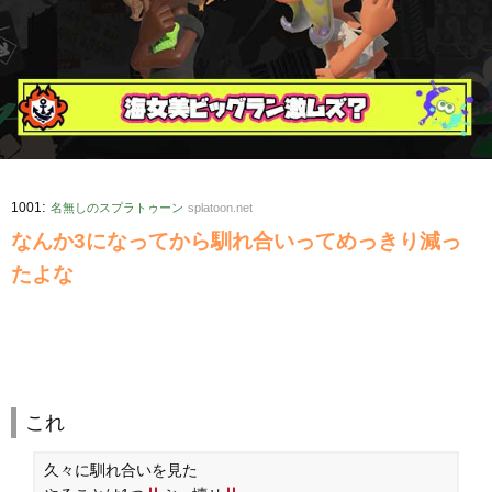
:
1001
名無しのスプラトゥーン
splatoon.net
なんか3になってから馴れ合いってめっきり減っ
たよな
これ
久々に馴れ合いを見た