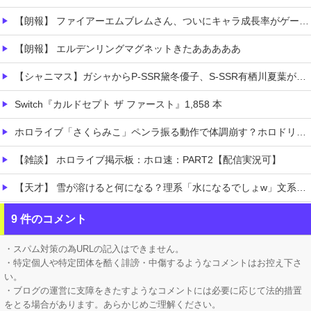
【朗報】 ファイアーエムブレムさん、ついにキャラ成長率がゲーム内で見れるようになる
【朗報】 エルデンリングマグネットきたあああああ
【シャニマス】ガシャからP-SSR黛冬優子、S-SSR有栖川夏葉が登場！イベントS-SR福丸小糸！
Switch『カルドセプト ザ ファースト』1,858 本
ホロライブ「さくらみこ」ペンラ振る動作で体調崩す？ホロドリで画面酔いして凸待ち1時間で切り上げる「雪花ラミィ」コラボ配信に向けてゆっくり休む
【雑談】 ホロライブ掲示板：ホロ速：PART2【配信実況可】
【天才】 雪が溶けると何になる？理系「水になるでしょw」文系ワイ「はぁ～…」→結果ｗｗｗ
【悲痛】 溺れた11歳息子を助けようと川へ…40歳父親が死亡 息子は母親が救助 愛知
9 件のコメント
【悲報】 ロシアさん、国民の財産を没収しはじめるｗｗｗｗｗ
・スパム対策の為URLの記入はできません。
・特定個人や特定団体を酷く誹謗・中傷するようなコメントはお控え下さ
い。
・ブログの運営に支障をきたすようなコメントには必要に応じて法的措置
をとる場合があります。あらかじめご理解ください。