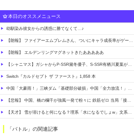
本日のオススメニュース
幼馴染み彼女からの誘惑に勝てなくて…♪
【朗報】 ファイアーエムブレムさん、ついにキャラ成長率がゲーム内で見れるようになる
【朗報】 エルデンリングマグネットきたあああああ
【シャニマス】ガシャからP-SSR黛冬優子、S-SSR有栖川夏葉が登場！イベントS-SR福丸小糸！
Switch『カルドセプト ザ ファースト』1,858 本
中国「大豪雨！」三峡ダム「基礎部分破損」中国「全力放流！」台風13号「中国上陸予測」台風15号「中国接近（画像」中国「台風同時上陸！（穀物生産が壊滅危機」→
【悲報】 中国、橋の欄干が強風一発で粉々に 鉄筋ゼロ 当局「接着剤でくっつけただけ」「正常で、品質問題はない」
【天才】 雪が溶けると何になる？理系「水になるでしょw」文系ワイ「はぁ～…」→結果ｗｗｗ
【悲痛】 溺れた11歳息子を助けようと川へ…40歳父親が死亡 息子は母親が救助 愛知
「バトル」の関連記事