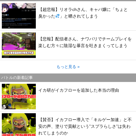
【超悲報】リオラchさん、キャバ嬢に「ちょと
臭かった
」と晒されてしまう
【悲報】配信者さん、ナワバリでチームプレイを
楽しむ方々に陰湿な暴言を吐きまくってしまう
もっと見る »
バトルの新着記事
イカ研がイカフローを追加した本当の理由
【賛否】イカフロー導入で「キルゲー加速」と不
安の声、塗りで貢献という”スプラらしさ”は失わ
れてしまうのか