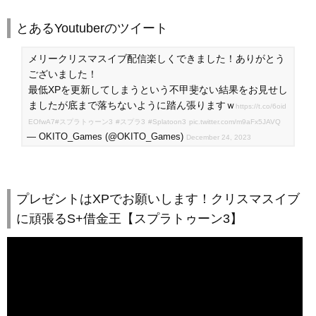
とあるYoutuberのツイート
メリークリスマスイブ配信楽しくできました！ありがとう
ございました！
最低XPを更新してしまうという不甲斐ない結果をお見せし
ましたが底まで落ちないように踏ん張りますｗ
https://t.co/6oid
EOfwA7
#スプラトゥーン3
#スプラ3
#Splatoon3
pic.twitter.com/m9aFx5JAVQ
— OKITO_Games (@OKITO_Games)
December 24, 2023
プレゼントはXPでお願いします！クリスマスイブ
に頑張るS+借金王【スプラトゥーン3】