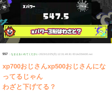
557
:
なまえをいれてください
2023/12/25(月) 12:31:46.91 ID:UoOStIt30
.net
xp700おじさんxp500おじさんにな
ってるじゃん
わざと下げてる？