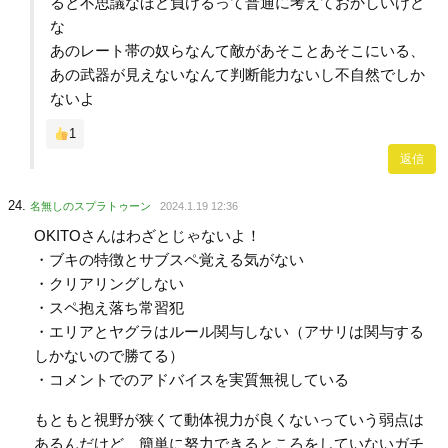
ると不思議なほど負けるって普通に考えておかしいけど
な
あのレート帯の奴らなんて敵があそことあそこにいる、
あの武器が見えないなんて判断能力ないし不自然でしか
ないよ
1
返信
名無しのスプラトゥーン
2024.1.19 12:36
OKITOさんはわざとじゃないよ！
・ブキの特徴とサブスペ覚える気がない
・クリアリングしない
・スペ抱え落ち常習犯
・エリアとヤグラはルール関与しない（アサリは関与する
しかないので勝てる）
・コメントでのアドバイスを実質無視している
もともと視野が狭くて動体視力が良くないっていう弱点は
あるんだけど、簡単に努力できるところをしていないガチ