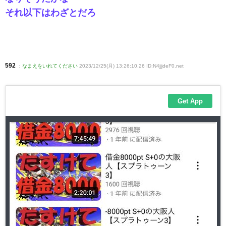
それ以下はわざとだろ
592
:
なまえをいれてください
2023/12/25(月) 13:26:10.26 ID:N4jjjdeF0
.net