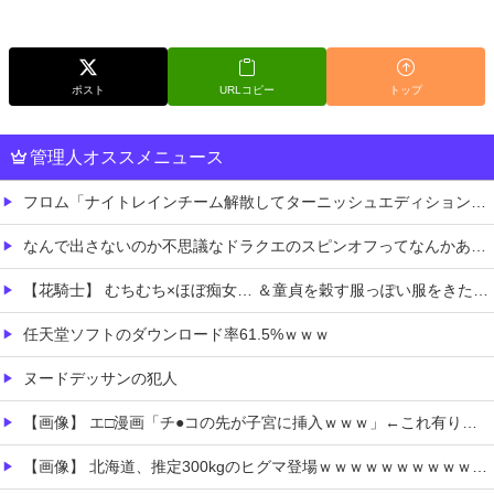
ポスト
URLコピー
トップ
管理人オススメニュース
フロム「ナイトレインチーム解散してターニッシュエディション完成させました」←これｗｗｗｗ
なんで出さないのか不思議なドラクエのスピンオフってなんかある？
【花騎士】 むちむち×ほぼ痴女… ＆童貞を穀す服っぽい服をきたホウオウボクへの反応！！！
任天堂ソフトのダウンロード率61.5%ｗｗｗ
ヌードデッサンの犯人
【画像】 エ□漫画「チ●コの先が子宮に挿入ｗｗｗ」←これ有り得るの？ｗｗ
【画像】 北海道、推定300kgのヒグマ登場ｗｗｗｗｗｗｗｗｗｗｗｗｗｗｗｗｗｗｗｗ