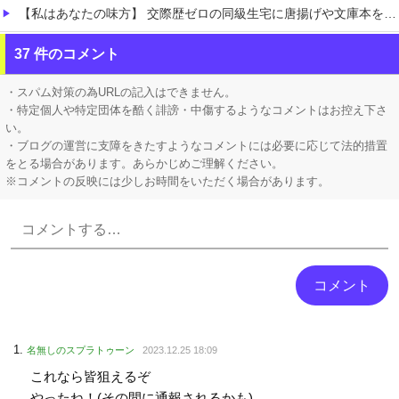
【私はあなたの味方】 交際歴ゼロの同級生宅に唐揚げや文庫本を20回以上届けた24歳女を逮捕
【にじさんじ】 女性陣の座り方解釈一致すぎて好き
37 件のコメント
【Vtuber】 響咲リオナ←この人、ホロライブでも歌唱・演技力トップクラスだよな「前世がもっと激しかったんだろう」
・スパム対策の為URLの記入はできません。
・特定個人や特定団体を酷く誹謗・中傷するようなコメントはお控え下さ
い。
・ブログの運営に支障をきたすようなコメントには必要に応じて法的措置
をとる場合があります。あらかじめご理解ください。
※コメントの反映には少しお時間をいただく場合があります。
Powered by livedoor 相互RSS
名無しのスプラトゥーン
2023.12.25 18:09
これなら皆狙えるぞ
やったね！(その間に通報されるかも)