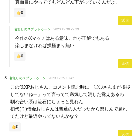
真面目にやっててもどんどん下がっていくんだよ。
0
返信
名無しのスプラトゥーン
2023.12.30 22:29
今作のXマッチはある意味これが正解でもある
楽しまなければ損極まり無い
0
返信
名無しのスプラトゥーン
2023.12.25 19:42
この低XPおじさん、コメント読む時に「◯◯さんまだ挨拶
してないねー」って言ってて寒気して消した覚えあるわ
馴れ合い系は流石にちょっと見れん
初代(？)借金おじさんは普通の人だったから楽しんで見れ
てたけど最近やってないんかな？
0
返信