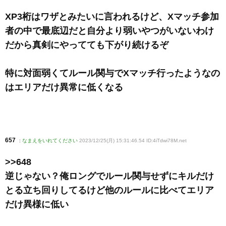
XP3桁はワザとみたいに言われるけど、Xマッチ参加
者の中で最底辺だと自分より弱いやつがいないわけ
だから真剣にやってても下がり続けるぞ
特に対面弱くてルール関与でXマッチ行ったようなの
はエリアだけ異常に低くなる
657
:
なまえをいれてください
2023/12/25(月) 15:31:46.54 ID:4iTdwi78M
.net
>>648
逆じゃない？俺ロングでルール関与せずにキルだけ
とる立ち回りしてるけど他のルールに比べてエリア
だけ異様に低い