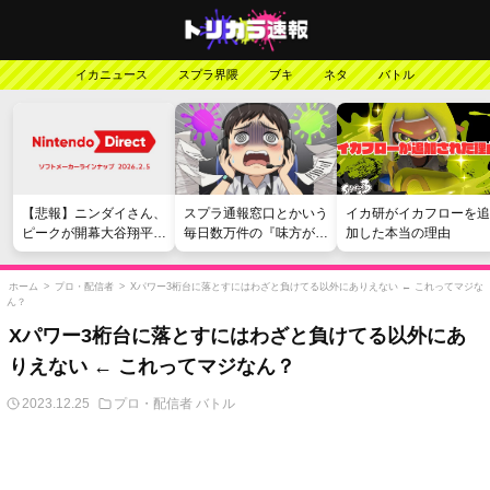
イカニュース
スプラ界隈
ブキ
ネタ
バトル
【悲報】ニンダイさん、
スプラ通報窓口とかいう
イカ研がイカフローを追
ピークが開幕大谷翔平の
毎日数万件の『味方が弱
加した本当の理由
がっかりダイレクトだっ
い』愚痴を読まされる苦
たと言われてしまう
行
ホーム
>
プロ・配信者
>
Xパワー3桁台に落とすにはわざと負けてる以外にありえない ← これってマジな
ん？
Xパワー3桁台に落とすにはわざと負けてる以外にあ
りえない ← これってマジなん？
2023.12.25
プロ・配信者
バトル