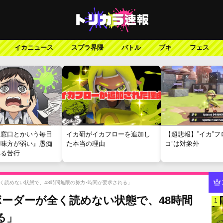
イカニュース
スプラ界隈
バトル
ブキ
フェス
報窓口とかいう毎日
イカ研がイカフローを追加し
【超悲報】”イカ”フ
『味方が弱い』愚痴
た本当の理由
コ”は対象外
れる苦行
く読めない状態で、48時間無限の努力･時間が要求される」
ーダーが全く読めない状態で、48時間
1
る」