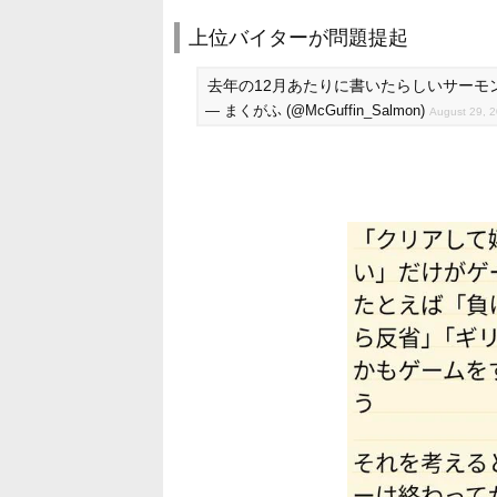
上位バイターが問題提起
去年の12月あたりに書いたらしいサー
— まくがふ (@McGuffin_Salmon)
August 29, 