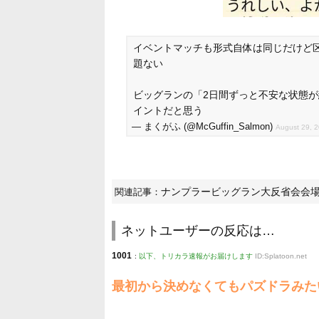
イベントマッチも形式自体は同じだけど
題ない
ビッグランの「2日間ずっと不安な状態が
イントだと思う
— まくがふ (@McGuffin_Salmon)
August 29, 
ナンプラービッグラン大反省会会
関連記事：
ネットユーザーの反応は…
1001
:
以下、トリカラ速報がお届けします
ID:Splatoon.net
最初から決めなくてもパズドラみた