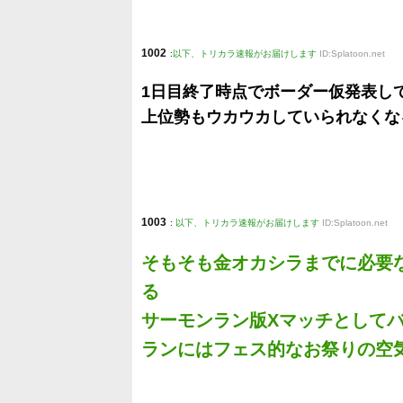
1002
:
以下、トリカラ速報がお届けします
ID:Splatoon.net
1日目終了時点でボーダー仮発表し
上位勢もウカウカしていられなくな
1003
:
以下、トリカラ速報がお届けします
ID:Splatoon.net
そもそも金オカシラまでに必要
る
サーモンラン版Xマッチとして
ランにはフェス的なお祭りの空