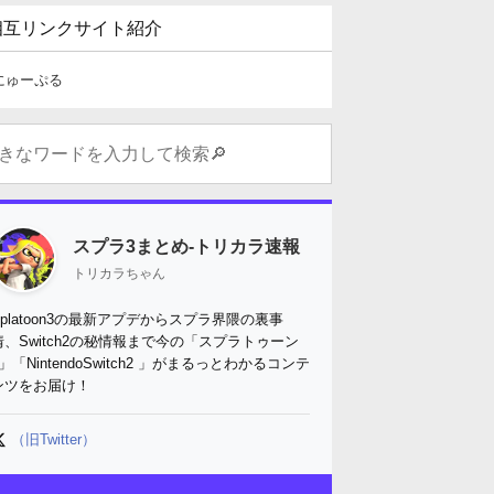
相互リンクサイト紹介
にゅーぷる
スプラ3まとめ-トリカラ速報
トリカラちゃん
Splatoon3の最新アプデからスプラ界隈の裏事
情、Switch2の秘情報まで今の「スプラトゥーン
3」「NintendoSwitch2 」がまるっとわかるコンテ
ンツをお届け！
（旧Twitter）