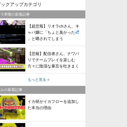
ピックアップカテゴリ
プラ界隈の新着記事
【超悲報】リオラchさん、キ
ャバ嬢に「ちょと臭かった
」と晒されてしまう
【悲報】配信者さん、ナワバ
リでチームプレイを楽しむ
方々に陰湿な暴言を吐きまく
ってしまう
もっと見る »
トルの新着記事
イカ研がイカフローを追加し
た本当の理由