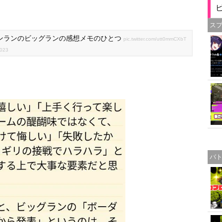
ス
モンランのビッグランの感想メモのひとつ
pic.twitter.com/utt0mmCXbT
2023
バ