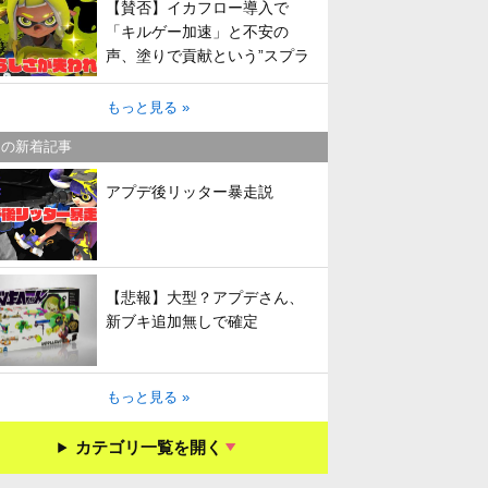
【賛否】イカフロー導入で
「キルゲー加速」と不安の
声、塗りで貢献という”スプラ
らしさ”は失われてしまうのか
もっと見る »
キの新着記事
アプデ後リッター暴走説
【悲報】大型？アプデさん、
新ブキ追加無しで確定
もっと見る »
カテゴリ一覧を開く