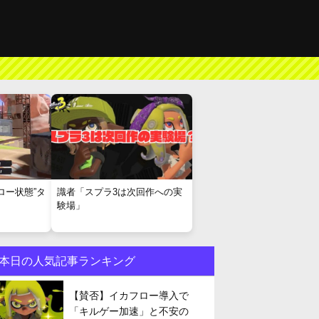
ロー状態”タ
識者「スプラ3は次回作への実
験場」
本日の人気記事ランキング
【賛否】イカフロー導入で
「キルゲー加速」と不安の