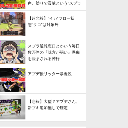
声、塗りで貢献という”スプラ
らしさ”は失われてしまうのか
【超悲報】”イカ”フロー状
態”タコ”は対象外
スプラ通報窓口とかいう毎日
数万件の『味方が弱い』愚痴
を読まされる苦行
アプデ後リッター暴走説
【悲報】大型？アプデさん、
新ブキ追加無しで確定