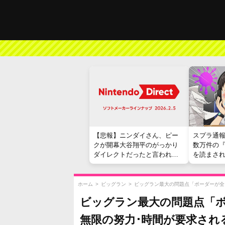
【悲報】ニンダイさん、ピー
スプラ通
クが開幕大谷翔平のがっかり
数万件の
ダイレクトだったと言われて
を読まさ
しまう
ホーム
>
ビッグラン
>
ビッグラン最大の問題点「ボーダーが全
ビッグラン最大の問題点「ボ
無限の努力･時間が要求され