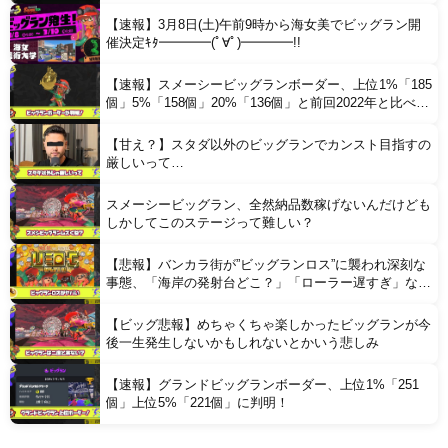
【速報】3月8日(土)午前9時から海女美でビッグラン開
催決定ｷﾀ━━━━(ﾟ∀ﾟ)━━━━!!
【速報】スメーシービッグランボーダー、上位1%「185
個」5%「158個」20%「136個」と前回2022年と比べて
大幅に上昇した模様
【甘え？】スタダ以外のビッグランでカンスト目指すの
厳しいって…
スメーシービッグラン、全然納品数稼げないんだけども
しかしてこのステージって難しい？
【悲報】バンカラ街が”ビッグランロス”に襲われ深刻な
事態、「海岸の発射台どこ？」「ローラー遅すぎ」など
無気力バイターが増加してしまう
【ビッグ悲報】めちゃくちゃ楽しかったビッグランが今
後一生発生しないかもしれないとかいう悲しみ
【速報】グランドビッグランボーダー、上位1%「251
個」上位5%「221個」に判明！