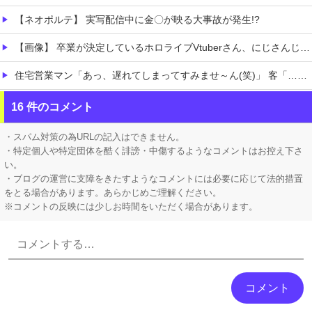
【ネオポルテ】 実写配信中に金〇が映る大事故が発生!?
【画像】 卒業が決定しているホロライブVtuberさん、にじさんじから熱烈勧誘を受けてしまうｗｗｗｗｗｗｗ
住宅営業マン「あっ、遅れてしまってすみませ～ん(笑)」 客「…今日、契約日ですよね？」→こうなるｗｗｗ
【悲報】 おわり。
16 件のコメント
【画像】 新人声優、いきなりドエ●チｗｗｗｗｗｗｗｗｗ
・スパム対策の為URLの記入はできません。
・特定個人や特定団体を酷く誹謗・中傷するようなコメントはお控え下さ
い。
・ブログの運営に支障をきたすようなコメントには必要に応じて法的措置
をとる場合があります。あらかじめご理解ください。
※コメントの反映には少しお時間をいただく場合があります。
Powered by livedoor 相互RSS