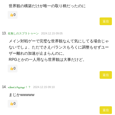
世界観の構築だけが唯一の取り柄だったのに
0
返信
名無しのスプラトゥーン
2024.12.15 09:05
メイン対戦ゲーで完璧な世界観なんて気にしてる場合じゃ
ないでしょ、ただでさえバランスもろくに調整もせずユー
ザー離れの加速が止まらんのに。
RPGとかの一人用なら世界観は大事だけど。
0
返信
تبهشع۸ثذثعظثه！？
2024.12.15 09:10
まじかwwwww
0
返信