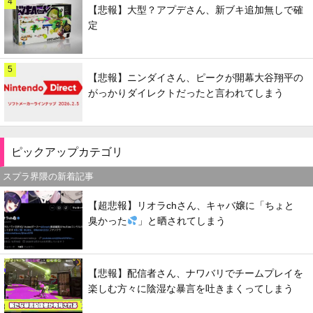
4
【悲報】大型？アプデさん、新ブキ追加無しで確
定
5
【悲報】ニンダイさん、ピークが開幕大谷翔平の
がっかりダイレクトだったと言われてしまう
ピックアップカテゴリ
スプラ界隈の新着記事
【超悲報】リオラchさん、キャバ嬢に「ちょと
臭かった
」と晒されてしまう
【悲報】配信者さん、ナワバリでチームプレイを
楽しむ方々に陰湿な暴言を吐きまくってしまう