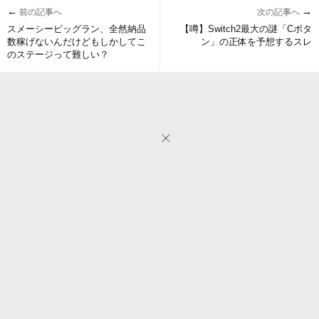
←
→
前の記事へ
次の記事へ
スメーシービッグラン、全然納品
【噂】Switch2最大の謎「Cボタ
数稼げないんだけどもしかしてこ
ン」の正体を予想するスレ
のステージって難しい？