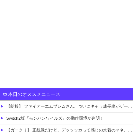
本日のオススメニュース
【朗報】 ファイアーエムブレムさん、ついにキャラ成長率がゲーム内で見れるようになる
Switch2版『モンハンワイルズ』の動作環境が判明！
【ガークリ】 正統派だけど、デッッッカって感じの水着のマネ、ラファエ口、セッシュウへの反応！！！