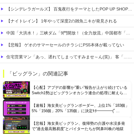
【シンデレラガールズ】 百鬼夜行をテーマとしたPOP UP SHOPが東京・大阪にて開催
【ナイトレイン】 1年やって深度2の雑魚ニキが発見される
中国「大洪水！」三峡ダム「9門開放！（全力放流」中国都市「三峡沿線の道路水没」中国政府「高速道路封鎖！」中国ダム「緊急放流に合わせて開門（土砂崩れ発生」→
【悲報】 ゲオのサマーセールのチラシにPS5本体が載ってない
住宅営業マン「あっ、遅れてしまってすみませ～ん(笑)」 客「…今日、契約日ですよね？」→こうなるｗｗｗ
【悲報】 おわり。
「ビッグラン」の関連記事
【画像】 新人声優、いきなりドエ●チｗｗｗｗｗｗｗｗｗ
【心配】アプデの影響か”重い”報告が上がり続けている
Switch1勢はビッグランオカシラ連合の処理に耐えられ
るのか
【速報】海女美ビッグランボーダー、上位1%「183個」
5%「156個」20%「135個」に決定ｷﾀ━━━━(ﾟ
∀ﾟ)━━━━!!
【悲報】海女美ビッグラン、復帰勢の介護や水没多発
Powered by livedoor 相互RSS
で”過去最高難易度”とバイターたちが阿鼻叫喚の地獄