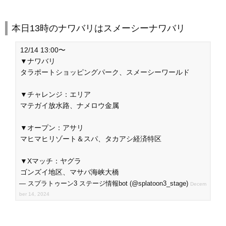
本日13時のナワバリはスメーシーナワバリ
12/14 13:00〜
▼ナワバリ
タラポートショッピングパーク、スメーシーワールド
▼チャレンジ：エリア
マテガイ放水路、ナメロウ金属
▼オープン：アサリ
マヒマヒリゾート＆スパ、タカアシ経済特区
▼Xマッチ：ヤグラ
ゴンズイ地区、マサバ海峡大橋
— スプラトゥーン3 ステージ情報bot (@splatoon3_stage)
Decem
ber 14, 2024