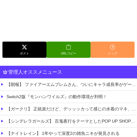
ポスト
URLコピー
トップ
管理人オススメニュース
【朗報】 ファイアーエムブレムさん、ついにキャラ成長率がゲーム内で見れるようになる
Switch2版『モンハンワイルズ』の動作環境が判明！
【ガークリ】 正統派だけど、デッッッカって感じの水着のマネ、ラファエ口、セッシュウへの反応！！！
【シンデレラガールズ】 百鬼夜行をテーマとしたPOP UP SHOPが東京・大阪にて開催
【ナイトレイン】 1年やって深度2の雑魚ニキが発見される