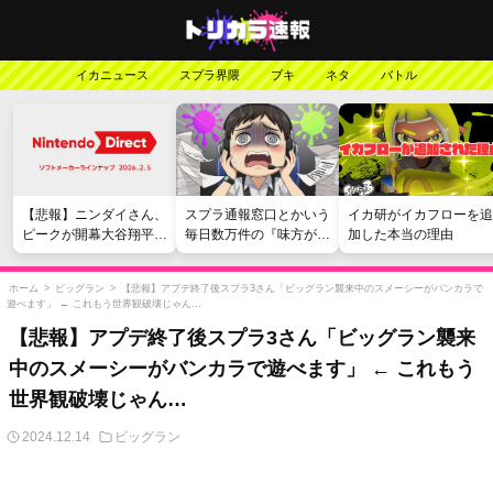
イカニュース
スプラ界隈
ブキ
ネタ
バトル
【悲報】ニンダイさん、
スプラ通報窓口とかいう
イカ研がイカフローを追
ピークが開幕大谷翔平の
毎日数万件の『味方が弱
加した本当の理由
がっかりダイレクトだっ
い』愚痴を読まされる苦
たと言われてしまう
行
ホーム
>
ビッグラン
>
【悲報】アプデ終了後スプラ3さん「ビッグラン襲来中のスメーシーがバンカラで
遊べます」 ← これもう世界観破壊じゃん…
【悲報】アプデ終了後スプラ3さん「ビッグラン襲来
中のスメーシーがバンカラで遊べます」 ← これもう
世界観破壊じゃん…
2024.12.14
ビッグラン