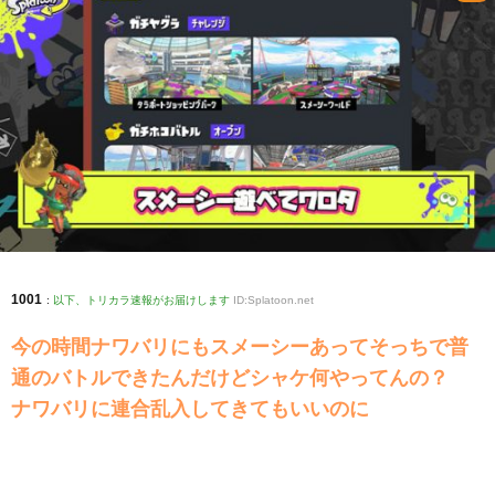
1001
:
以下、トリカラ速報がお届けします
ID:Splatoon.net
今の時間ナワバリにもスメーシーあってそっちで普
通のバトルできたんだけどシャケ何やってんの？
ナワバリに連合乱入してきてもいいのに