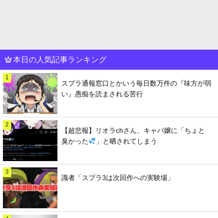
本日の人気記事ランキング
1
スプラ通報窓口とかいう毎日数万件の『味方が弱
い』愚痴を読まされる苦行
2
【超悲報】リオラchさん、キャバ嬢に「ちょと
臭かった
」と晒されてしまう
3
識者「スプラ3は次回作への実験場」