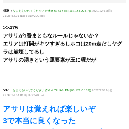
489
:
なまえをいれてください (ﾜｯﾁｮｲ 5974-hTi8 [118.154.224.7])
2022/12/11(日)
21:25:53.01 ID:q6VlDV2D0
.net
>>475
アサリが1番まともなルールじゃないか？
エリアは打開がキツすぎるしホコは20m走だしヤグ
ラは崩壊してるし
アサリの湧きという運要素が玉に瑕だが
597
:
なまえをいれてください (ﾜｯﾁｮｲ 79b9-6cEM [60.121.0.162])
2022/12/11(日)
22:37:24.04 ID:UjUA/X2A0
.net
アサリは覚えれば楽しいぞ
3で本当に良くなった