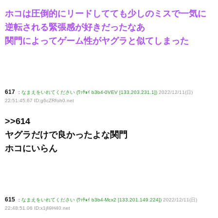
ホコは圧倒的にリードしてても少しのミスで一気に
逆転される緊張感が好きだったなあ
関門によってゲーム性がヤグラと似てしまった
617
:
なまえをいれてください (ﾜｯﾁｮｲ b3b4-0VEV [133.203.231.1])
2022/12/11(日)
22:51:45.67 ID:g6cZRfoh0
.net
>>614
ヤグラだけで良かったよな関門
ホコにいらん
615
:
なまえをいれてください (ﾜｯﾁｮｲ b3b4-Mcx2 [133.201.149.224])
2022/12/11(日)
22:48:51.06 ID:x1jfi9H40
.net