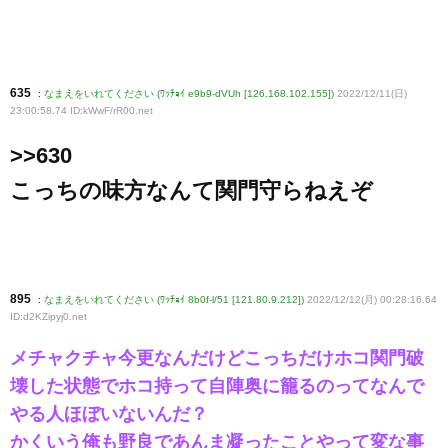
635
:
なまえをいれてください (ﾜｯﾁｮｲ e9b9-dVUh [126.168.102.155])
2022/12/11(日)
23:00:58.74 ID:kWwF/rR00
.net
>>630
こっちの味方なんて関門守らねえぞ
895
:
なまえをいれてください (ﾜｯﾁｮｲ 8b0f-l/51 [121.80.9.212])
2022/12/12(月) 00:28:16.64
ID:d2KZipyj0
.net
メチャクチャ今更なんだけどこっちだけホコ関門破
壊した状態でホコ持って自陣奥に籠るのってなんで
やる人ほぼいないんだ？
かくいう俺も野良であんま凝ったことやって変な事