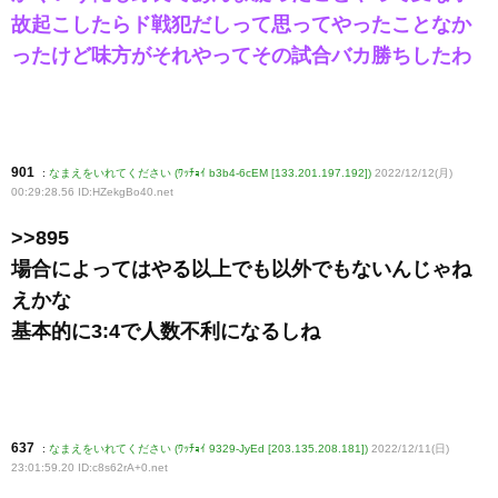
故起こしたらド戦犯だしって思ってやったことなか
ったけど味方がそれやってその試合バカ勝ちしたわ
901
:
なまえをいれてください (ﾜｯﾁｮｲ b3b4-6cEM [133.201.197.192])
2022/12/12(月)
00:29:28.56 ID:HZekgBo40
.net
>>895
場合によってはやる以上でも以外でもないんじゃね
えかな
基本的に3:4で人数不利になるしね
637
:
なまえをいれてください (ﾜｯﾁｮｲ 9329-JyEd [203.135.208.181])
2022/12/11(日)
23:01:59.20 ID:c8s62rA+0
.net