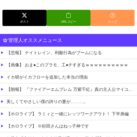
ポスト
URLコピー
トップ
管理人オススメニュース
【悲報】 ナイトレイン、利敵行為がブームになる
【画像】 おま●このプラモ、工●チすぎるｗｗｗｗｗｗｗｗｗｗ
イカ研がイカフローを追加した本当の理由
【朗報】 『ファイアーエムブレム 万紫千紅』真の主人公マイユニはキャラメイクが可能
美しくてやさしい僕の誇りの妻が………。
【ホロライブ】 ラミィと一緒にレッツワークアウト！ 下半身編
【ホロライブ】 ※杉田さんはねっ子神です