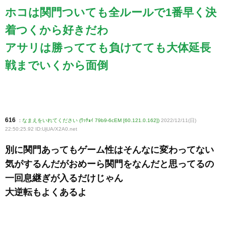
ホコは関門ついても全ルールで1番早く決
着つくから好きだわ
アサリは勝ってても負けてても大体延長
戦までいくから面倒
616
:
なまえをいれてください (ﾜｯﾁｮｲ 79b9-6cEM [60.121.0.162])
2022/12/11(日)
22:50:25.92 ID:UjUA/X2A0
.net
別に関門あってもゲーム性はそんなに変わってない
気がするんだがおめーら関門をなんだと思ってるの
一回息継ぎが入るだけじゃん
大逆転もよくあるよ