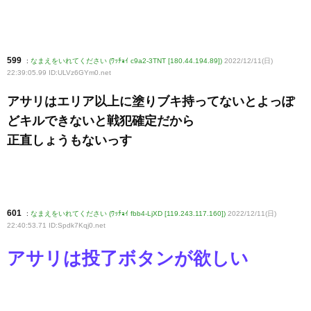
599
:
なまえをいれてください (ﾜｯﾁｮｲ c9a2-3TNT [180.44.194.89])
2022/12/11(日)
22:39:05.99 ID:ULVz6GYm0
.net
アサリはエリア以上に塗りブキ持ってないとよっぽ
どキルできないと戦犯確定だから
正直しょうもないっす
601
:
なまえをいれてください (ﾜｯﾁｮｲ fbb4-LjXD [119.243.117.160])
2022/12/11(日)
22:40:53.71 ID:Spdk7Kqj0
.net
アサリは投了ボタンが欲しい