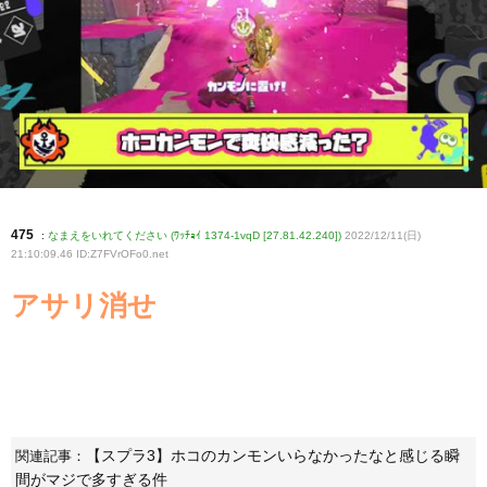
475
:
なまえをいれてください (ﾜｯﾁｮｲ 1374-1vqD [27.81.42.240])
2022/12/11(日)
21:10:09.46 ID:Z7FVrOFo0
.net
アサリ消せ
【スプラ3】ホコのカンモンいらなかったなと感じる瞬
関連記事：
間がマジで多すぎる件