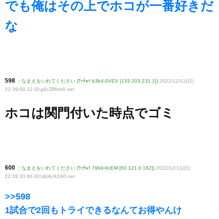
でも俺はその上でホコが一番好きだ
な
598
:
なまえをいれてください (ﾜｯﾁｮｲ b3b4-0VEV [133.203.231.1])
2022/12/11(日)
22:39:00.12 ID:g6cZRfoh0
.net
ホコは関門付いた時点でゴミ
600
:
なまえをいれてください (ﾜｯﾁｮｲ 79b9-6cEM [60.121.0.162])
2022/12/11(日)
22:39:33.66 ID:UjUA/X2A0
.net
>>598
1試合で2回もトライできるなんてお得やんけ