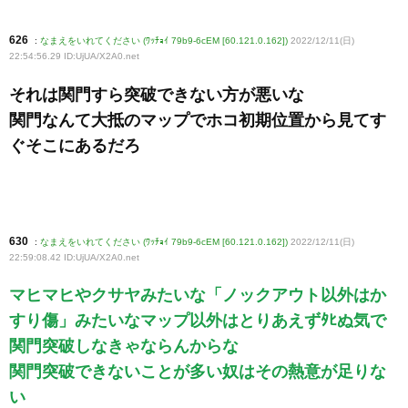
626
:
なまえをいれてください (ﾜｯﾁｮｲ 79b9-6cEM [60.121.0.162])
2022/12/11(日)
22:54:56.29 ID:UjUA/X2A0
.net
それは関門すら突破できない方が悪いな
関門なんて大抵のマップでホコ初期位置から見てす
ぐそこにあるだろ
630
:
なまえをいれてください (ﾜｯﾁｮｲ 79b9-6cEM [60.121.0.162])
2022/12/11(日)
22:59:08.42 ID:UjUA/X2A0
.net
マヒマヒやクサヤみたいな「ノックアウト以外はか
すり傷」みたいなマップ以外はとりあえずﾀﾋぬ気で
関門突破しなきゃならんからな
関門突破できないことが多い奴はその熱意が足りな
い