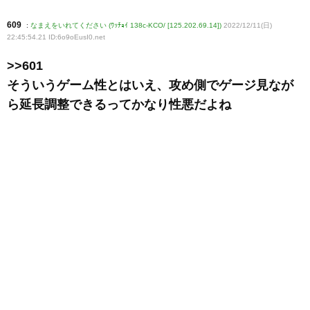
609
:
なまえをいれてください (ﾜｯﾁｮｲ 138c-KCO/ [125.202.69.14])
2022/12/11(日)
22:45:54.21 ID:6o9oEusI0
.net
>>601
そういうゲーム性とはいえ、攻め側でゲージ見なが
ら延長調整できるってかなり性悪だよね