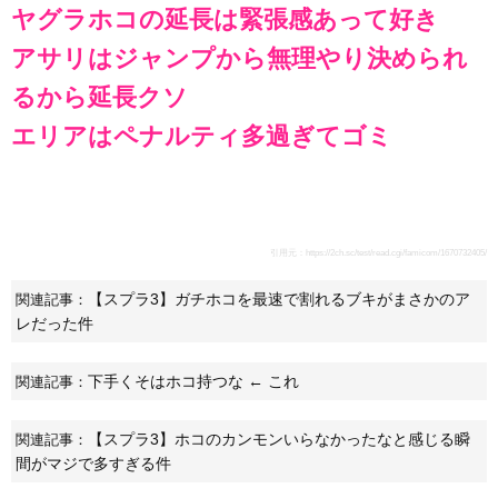
ヤグラホコの延長は緊張感あって好き
アサリはジャンプから無理やり決められ
るから延長クソ
エリアはペナルティ多過ぎてゴミ
引用元：
https://2ch.sc/test/read.cgi/famicom/1670732405/
【スプラ3】ガチホコを最速で割れるブキがまさかのア
関連記事：
レだった件
下手くそはホコ持つな ← これ
関連記事：
【スプラ3】ホコのカンモンいらなかったなと感じる瞬
関連記事：
間がマジで多すぎる件