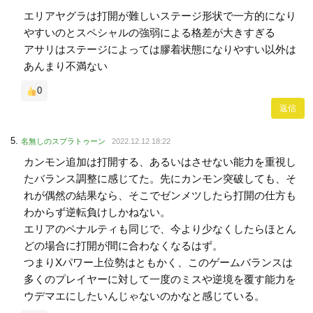
エリアヤグラは打開が難しいステージ形状で一方的になり
やすいのとスペシャルの強弱による格差が大きすぎる
アサリはステージによっては膠着状態になりやすい以外は
あんまり不満ない
0
返信
名無しのスプラトゥーン
2022.12.12 18:22
カンモン追加は打開する、あるいはさせない能力を重視し
たバランス調整に感じてた。先にカンモン突破しても、そ
れが偶然の結果なら、そこでゼンメツしたら打開の仕方も
わからず逆転負けしかねない。
エリアのペナルティも同じで、今より少なくしたらほとん
どの場合に打開が間に合わなくなるはず。
つまりXパワー上位勢はともかく、このゲームバランスは
多くのプレイヤーに対して一度のミスや逆境を覆す能力を
ウデマエにしたいんじゃないのかなと感じている。