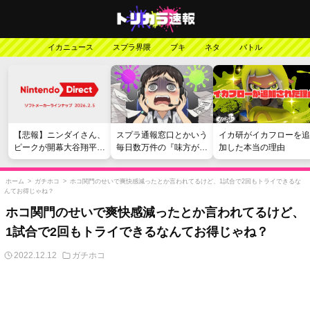
イカニュース
スプラ界隈
ブキ
ネタ
バトル
【悲報】ニンダイさん、
スプラ通報窓口とかいう
イカ研がイカフローを追
ピークが開幕大谷翔平の
毎日数万件の『味方が弱
加した本当の理由
がっかりダイレクトだっ
い』愚痴を読まされる苦
たと言われてしまう
行
ホーム
>
ガチホコ
>
ホコ関門のせいで爽快感減ったとか言われてるけど、1試合で2回もトライできるな
んてお得じゃね？
ホコ関門のせいで爽快感減ったとか言われてるけど、
1試合で2回もトライできるなんてお得じゃね？
2022.12.12
ガチホコ