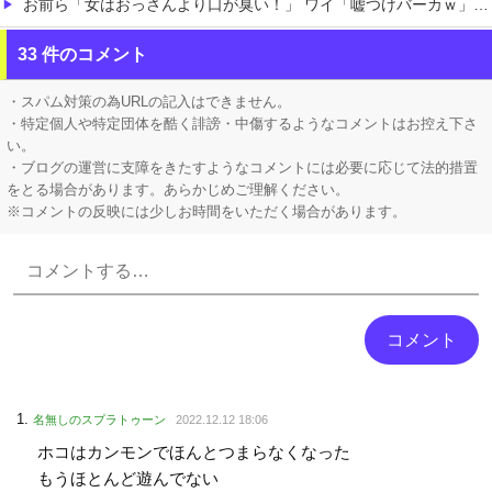
お前ら「女はおっさんより口が臭い！」 ワイ「嘘つけバーカｗ」⇒w
お前ら『ペルチェ素子の首ネッククーラー』使ったことあるか？
33 件のコメント
まだ墓石があるだけマシと見るべきか。今はもう合葬墓ばかり
・スパム対策の為URLの記入はできません。
・特定個人や特定団体を酷く誹謗・中傷するようなコメントはお控え下さ
い。
・ブログの運営に支障をきたすようなコメントには必要に応じて法的措置
をとる場合があります。あらかじめご理解ください。
※コメントの反映には少しお時間をいただく場合があります。
Powered by livedoor 相互RSS
名無しのスプラトゥーン
2022.12.12 18:06
ホコはカンモンでほんとつまらなくなった
もうほとんど遊んでない