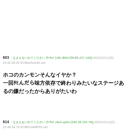
603
:
なまえをいれてください (ﾜｯﾁｮｲ 136c-BhfJ [59.85.227.140])
2022/12/11(日)
22:42:28.20 ID:WyeAotL90
.net
ホコのカンモンそんなイヤか？
一回ﾀﾋんだら味方依存で終わりみたいなステージあ
るの嫌だったからありがたいわ
614
:
なまえをいれてください (ﾜｯﾁｮｲ c9e2-xp0m [180.39.102.76])
2022/12/11(日)
22:48:34.79 ID:WDYwIWPX0
.net