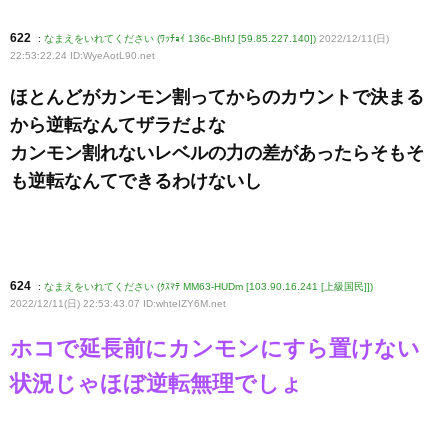
622
:
なまえをいれてください (ﾜｯﾁｮｲ 136c-BhfJ [59.85.227.140])
2022/12/11(日)
22:53:22.24 ID:WyeAotL90
.net
ほとんどがカンモン割ってからのカウントで決まる
から逆転なんてザラだよな
カンモン割れないレベルの力の差があったらそもそ
も逆転なんてできるわけないし
624
:
なまえをいれてください (ｸｽﾏﾃ MM63-HUDm [103.90.16.241 [上級国民]])
2022/12/11(日) 22:53:43.07 ID:whteIZY6M
.net
ホコで延長前にカンモンにすら置けない
状況じゃほぼ逆転無理でしょ