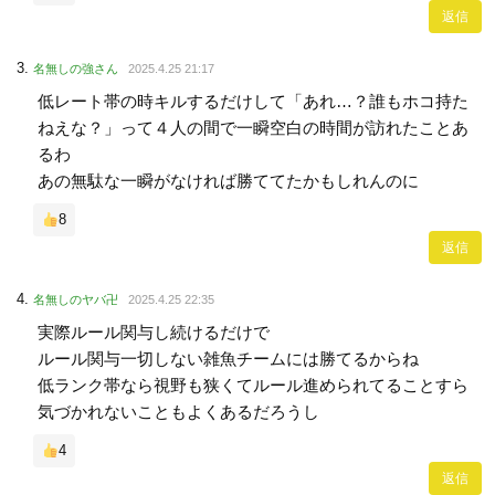
返信
名無しの強さん
2025.4.25 21:17
低レート帯の時キルするだけして「あれ…？誰もホコ持た
ねえな？」って４人の間で一瞬空白の時間が訪れたことあ
るわ
あの無駄な一瞬がなければ勝ててたかもしれんのに
8
返信
名無しのヤバ卍
2025.4.25 22:35
実際ルール関与し続けるだけで
ルール関与一切しない雑魚チームには勝てるからね
低ランク帯なら視野も狭くてルール進められてることすら
気づかれないこともよくあるだろうし
4
返信