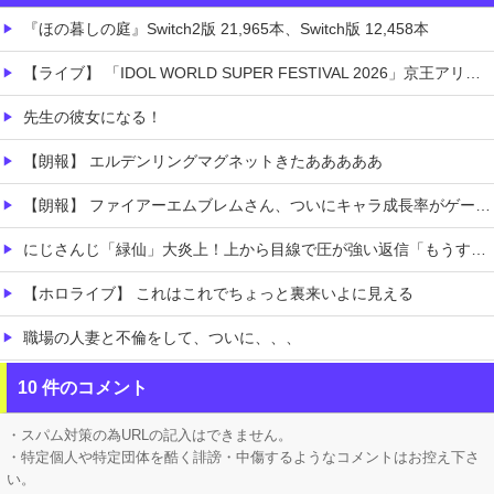
『ほの暮しの庭』Switch2版 21,965本、Switch版 12,458本
【ライブ】 「IDOL WORLD SUPER FESTIVAL 2026」京王アリーナTOKYO開催決定
先生の彼女になる！
【朗報】 エルデンリングマグネットきたあああああ
【朗報】 ファイアーエムブレムさん、ついにキャラ成長率がゲーム内で見れるようになる
にじさんじ「緑仙」大炎上！上から目線で圧が強い返信「もうすでに歌ってる」埋もれてる曲を救いたい歌ってみた企画と視聴者に対するSNS投稿が大荒れ
【ホロライブ】 これはこれでちょっと裏来いよに見える
職場の人妻と不倫をして、ついに、、、
【凄すぎる】 力士の嫁に美人が多い理由→「これ」だったｗｗｗｗｗｗｗ
10 件のコメント
【動画】 これはひどい…右折禁止なのに軽自動車が突如右折し路面電車と衝突→乗ってた三人組が車を捨て逃走ｗｗｗｗｗｗ
・スパム対策の為URLの記入はできません。
・特定個人や特定団体を酷く誹謗・中傷するようなコメントはお控え下さ
い。