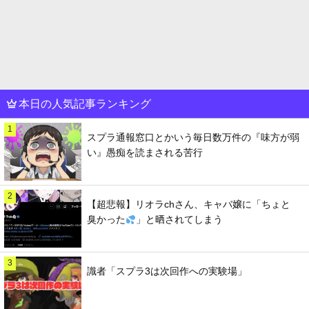
本日の人気記事ランキング
1
スプラ通報窓口とかいう毎日数万件の『味方が弱
い』愚痴を読まされる苦行
2
【超悲報】リオラchさん、キャバ嬢に「ちょと
臭かった
」と晒されてしまう
3
識者「スプラ3は次回作への実験場」