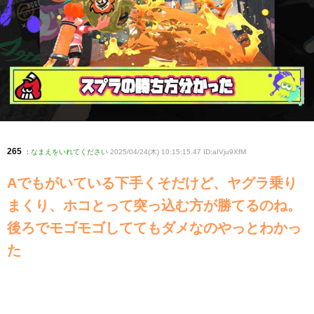
265
:
なまえをいれてください
2025/04/24(木) 10:15:15.47 ID:aIVju9XfM
Aでもがいている下手くそだけど、ヤグラ乗り
まくり、ホコとって突っ込む方が勝てるのね。
後ろでモゴモゴしててもダメなのやっとわかっ
た