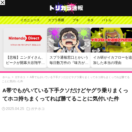
イカニュース
スプラ界隈
ブキ
ネタ
バトル
【悲報】ニンダイさん、
スプラ通報窓口とかいう
イカ研がイカフローを追
ピークが開幕大谷翔平の
毎日数万件の『味方が弱
加した本当の理由
がっかりダイレクトだっ
い』愚痴を読まされる苦
たと言われてしまう
行
ホーム
>
ガチホコ
>
A帯でもがいている下手クソだけどヤグラ乗りまくってホコ持ちまくってれば勝てる
ことに気付いた件
A帯でもがいている下手クソだけどヤグラ乗りまくっ
てホコ持ちまくってれば勝てることに気付いた件
2025.04.25
ガチホコ