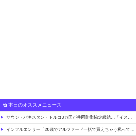
本日のオススメニュース
サウジ・パキスタン・トルコ3カ国が共同防衛協定締結…「イスラム版NATO」指摘も！
インフルエンサー「20歳でアルファード一括で買えちゃう私って素敵」