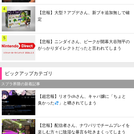
4
【悲報】大型？アプデさん、新ブキ追加無しで確
定
5
【悲報】ニンダイさん、ピークが開幕大谷翔平の
がっかりダイレクトだったと言われてしまう
ピックアップカテゴリ
スプラ界隈の新着記事
【超悲報】リオラchさん、キャバ嬢に「ちょと
臭かった
」と晒されてしまう
【悲報】配信者さん、ナワバリでチームプレイを
楽しむ方々に陰湿な暴言を吐きまくってしまう