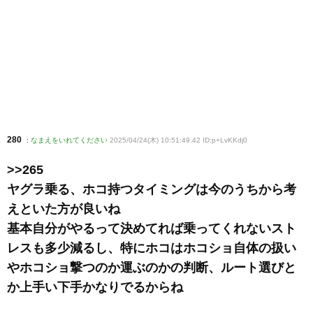
280
:
なまえをいれてください
2025/04/24(木) 10:51:49.42 ID:p+LvKKdj0
>>265
ヤグラ乗る、ホコ持つタイミングは今のうちから考
えといた方が良いね
基本自分がやるって決めてれば乗ってくれないスト
レスも多少減るし、特にホコはホコショ自体の扱い
やホコショ撃つのか運ぶのかの判断、ルート選びと
か上手い下手かなりでるからね