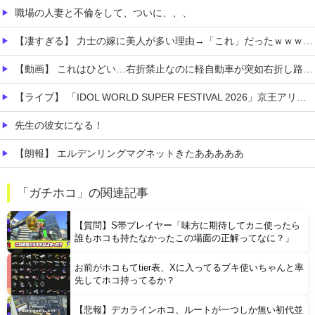
職場の人妻と不倫をして、ついに、、、
【凄すぎる】 力士の嫁に美人が多い理由→「これ」だったｗｗｗｗｗｗｗ
【動画】 これはひどい…右折禁止なのに軽自動車が突如右折し路面電車と衝突→乗ってた三人組が車を捨て逃走ｗｗｗｗｗｗ
【ライブ】 「IDOL WORLD SUPER FESTIVAL 2026」京王アリーナTOKYO開催決定
先生の彼女になる！
【朗報】 エルデンリングマグネットきたあああああ
【朗報】 ファイアーエムブレムさん、ついにキャラ成長率がゲーム内で見れるようになる
「ガチホコ」の関連記事
Switch2版『モンハンワイルズ』の動作環境が判明！
【質問】S帯プレイヤー「味方に期待してカニ使ったら
誰もホコも持たなかったこの場面の正解ってなに？」
お前がホコもてtier表、Xに入ってるブキ使いちゃんと率
先してホコ持ってるか？
【悲報】デカラインホコ、ルートが一つしか無い初代並
Powered by livedoor 相互RSS