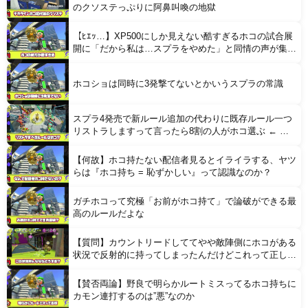
のクソステっぷりに阿鼻叫喚の地獄
【ﾋｴｯ…】XP500にしか見えない酷すぎるホコの試合展
開に「だから私は…スプラをやめた」と同情の声が集ま
る
ホコショは同時に3発撃てないとかいうスプラの常識
スプラ4発売で新ルール追加の代わりに既存ルール一つ
リストラしますって言ったら8割の人がホコ選ぶ ← 異
論ある？
【何故】ホコ持たない配信者見るとイライラする、ヤツ
らは『ホコ持ち = 恥ずかしい』って認識なのか？
ガチホコって究極「お前がホコ持て」で論破ができる最
高のルールだよな
【質問】カウントリードしててやや敵陣側にホコがある
状況で反射的に持ってしまったんだけどこれって正しい
立ち回り？
【賛否両論】野良で明らかルートミスってるホコ持ちに
カモン連打するのは”悪”なのか