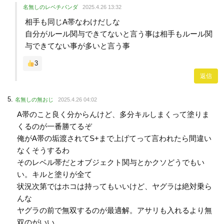
名無しのレベチパンダ
2025.4.26 13:32
相手も同じA帯なわけだしな
自分がルール関与できてないと言う事は相手もルール関
与できてない事が多いと言う事
3
返信
名無しの無おじ
2025.4.26 04:02
A帯のこと良く分からんけど、多分キルしまくって塗りま
くるのが一番勝てるぞ
俺がA帯の垢渡されてS+まで上げてって言われたら間違い
なくそうするわ
そのレベル帯だとオブジェクト関与とかクソどうでもい
い。キルと塗りが全て
状況次第ではホコは持ってもいいけど、ヤグラは絶対乗ら
んな
ヤグラの前で無双するのが最適解。アサリも入れるより無
双のがいい