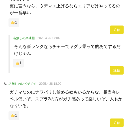
更に言うなら、ウデマエ上げるならエリアだけやってるの
が一番早い
1
返信
名無しの楽速報
2025.4.26 17:04
そんな低ランクならチャーでヤグラ乗って的あてするだ
けじゃん
1
返信
名無しのレベチです
2025.4.28 18:00
ガチマなのにナワバリし始める奴もいるからな。相当今レ
ベル低いぞ。スプラ2の方がガチ感あって楽しいぞ、人もか
なりいる。
1
返信