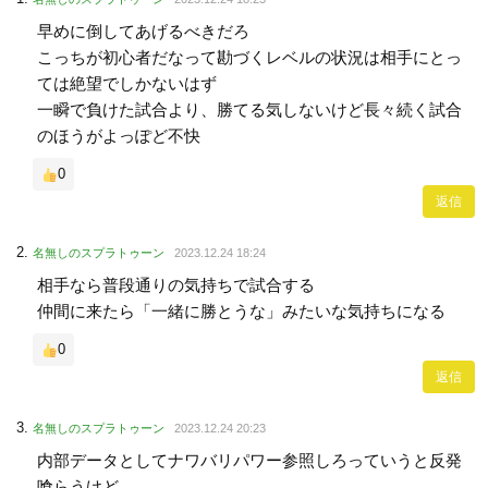
早めに倒してあげるべきだろ
こっちが初心者だなって勘づくレベルの状況は相手にとっ
ては絶望でしかないはず
一瞬で負けた試合より、勝てる気しないけど長々続く試合
のほうがよっぽど不快
0
返信
名無しのスプラトゥーン
2023.12.24 18:24
相手なら普段通りの気持ちで試合する
仲間に来たら「一緒に勝とうな」みたいな気持ちになる
0
返信
名無しのスプラトゥーン
2023.12.24 20:23
内部データとしてナワバリパワー参照しろっていうと反発
喰らうけど