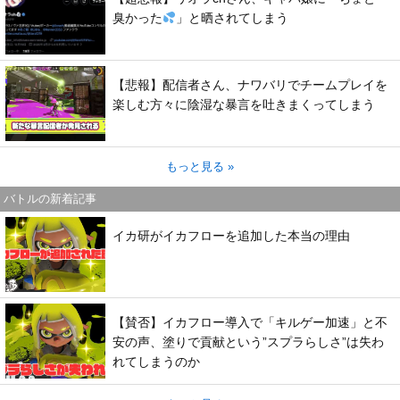
臭かった
」と晒されてしまう
【悲報】配信者さん、ナワバリでチームプレイを
楽しむ方々に陰湿な暴言を吐きまくってしまう
もっと見る »
バトルの新着記事
イカ研がイカフローを追加した本当の理由
【賛否】イカフロー導入で「キルゲー加速」と不
安の声、塗りで貢献という”スプラらしさ”は失わ
れてしまうのか