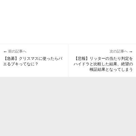
←
→
前の記事へ
次の記事へ
【急募】クリスマスに使ったらバ
【悲報】リッターの当たり判定を
エるブキってなに？
ハイドラと比較した結果、絶望の
検証結果となってしまう