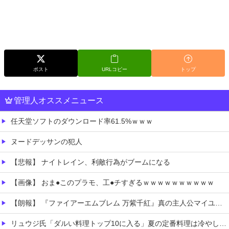
ポスト
URLコピー
トップ
管理人オススメニュース
任天堂ソフトのダウンロード率61.5%ｗｗｗ
ヌードデッサンの犯人
【悲報】 ナイトレイン、利敵行為がブームになる
【画像】 おま●このプラモ、工●チすぎるｗｗｗｗｗｗｗｗｗｗ
【朗報】 『ファイアーエムブレム 万紫千紅』真の主人公マイユニはキャラメイクが可能
リュウジ氏「ダルい料理トップ10に入る」夏の定番料理は冷やし中華 「あり得ないほどダルい」