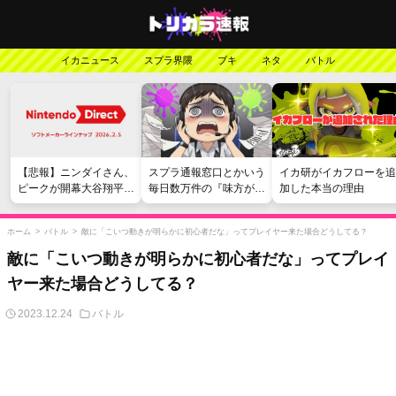
イカニュース
スプラ界隈
ブキ
ネタ
バトル
【悲報】ニンダイさん、
スプラ通報窓口とかいう
イカ研がイカフローを追
ピークが開幕大谷翔平の
毎日数万件の『味方が弱
加した本当の理由
がっかりダイレクトだっ
い』愚痴を読まされる苦
たと言われてしまう
行
ホーム
>
バトル
>
敵に「こいつ動きが明らかに初心者だな」ってプレイヤー来た場合どうしてる？
敵に「こいつ動きが明らかに初心者だな」ってプレイ
ヤー来た場合どうしてる？
2023.12.24
バトル