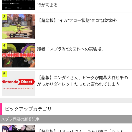
待が高まる
3
【超悲報】”イカ”フロー状態”タコ”は対象外
4
識者「スプラ3は次回作への実験場」
5
【悲報】ニンダイさん、ピークが開幕大谷翔平の
がっかりダイレクトだったと言われてしまう
ピックアップカテゴリ
スプラ界隈の新着記事
【超悲報】リオラchさん、キャバ嬢に「ちょと