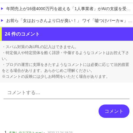
年間売上が16億4000万円を超える「1人事業者」がAIの支援を受けて2年で約3倍に急増
お前ら「女はおっさんより口が臭い！」 ワイ「嘘つけバーカｗ」⇒w
【ななし】 じーにあす、遊戯王で今月もダイヤ到達！『先生もう笑うしかなくなっとりますやん』『とんでもないバケモンを産み出してしまった』
24 件のコメント
【ホロライブ】 ラミィと一緒にレッツワークアウト！ 下半身編
・スパム対策の為URLの記入はできません。
・特定個人や特定団体を酷く誹謗・中傷するようなコメントはお控え下さ
い。
・ブログの運営に支障をきたすようなコメントには必要に応じて法的措置
をとる場合があります。あらかじめご理解ください。
※コメントの反映には少しお時間をいただく場合があります。
Powered by livedoor 相互RSS
名無しのスプラトゥーン
2023.12.24 18:23