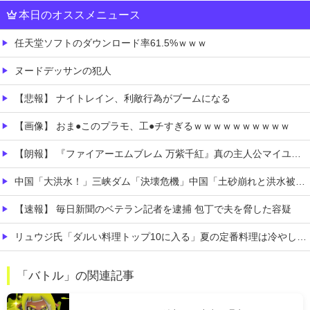
本日のオススメニュース
任天堂ソフトのダウンロード率61.5%ｗｗｗ
ヌードデッサンの犯人
【悲報】 ナイトレイン、利敵行為がブームになる
【画像】 おま●このプラモ、工●チすぎるｗｗｗｗｗｗｗｗｗｗ
【朗報】 『ファイアーエムブレム 万紫千紅』真の主人公マイユニはキャラメイクが可能
中国「大洪水！」三峡ダム「決壊危機」中国「土砂崩れと洪水被害の対策強化！」中国政府「三峡ダム周辺を重点強化」中国ダム「決壊」中国「現場封鎖！（空撮削除」→
【速報】 毎日新聞のベテラン記者を逮捕 包丁で夫を脅した容疑
リュウジ氏「ダルい料理トップ10に入る」夏の定番料理は冷やし中華 「あり得ないほどダルい」
年間売上が16億4000万円を超える「1人事業者」がAIの支援を受けて2年で約3倍に急増
「バトル」の関連記事
お前ら「女はおっさんより口が臭い！」 ワイ「嘘つけバーカｗ」⇒w