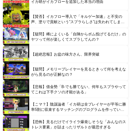
イカ研がイカフローを追加した本当の理由
【賛否】イカフロー導入で「キルゲー加速」と不安の
声、塗りで貢献という”スプラらしさ”は失われてしまう
のか
【疑問】稀によくいる「自陣からボム投げてるだけ」の
Powered by livedoor 相互RSS
ヤツって何が楽しくてスプラしてんの？
【超絶悲報】お盆の味方さん、限界突破
【疑問】メモリープレイヤーを見るときって何を考えな
がら見るのが正解なの？
【悲報】借金勢「B-でも勝てない、何年もスプラやって
てこれは下手クソの才能がある」
【こマ？】陰謀論者「イカ研は全プレイヤーが平等に勝
率5割に収束するマッチングのプログラムを作ってい
る」
【恐怖】見るだけでイライラ爆発しそうな「みんなのス
トレス要素」が詰まったリザルトが最恐すぎる