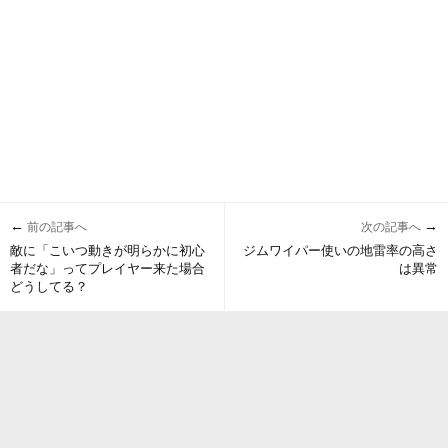
←
→
前の記事へ
次の記事へ
敵に「こいつ動きが明らかに初心
ジムワイパー使いの地雷率の高さ
者だな」ってプレイヤー来た場合
は異常
どうしてる？