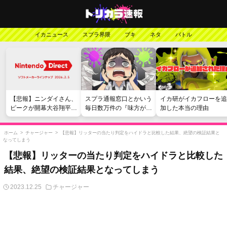
イカニュース
スプラ界隈
ブキ
ネタ
バトル
【悲報】ニンダイさん、
スプラ通報窓口とかいう
イカ研がイカフローを追
ピークが開幕大谷翔平の
毎日数万件の『味方が弱
加した本当の理由
がっかりダイレクトだっ
い』愚痴を読まされる苦
たと言われてしまう
行
ホーム
>
チャージャー
>
【悲報】リッターの当たり判定をハイドラと比較した結果、絶望の検証結果と
なってしまう
【悲報】リッターの当たり判定をハイドラと比較した
結果、絶望の検証結果となってしまう
2023.12.25
チャージャー