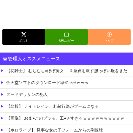
ポスト
URLコピー
トップ
管理人オススメニュース
【花騎士】 むちむち×ほぼ痴女… ＆童貞を穀す服っぽい服をきたホウオウボクへの反応！！！
任天堂ソフトのダウンロード率61.5%ｗｗｗ
ヌードデッサンの犯人
【悲報】 ナイトレイン、利敵行為がブームになる
【画像】 おま●このプラモ、工●チすぎるｗｗｗｗｗｗｗｗｗｗ
【ホロライブ】 見事な女の子フォームからの剛速球