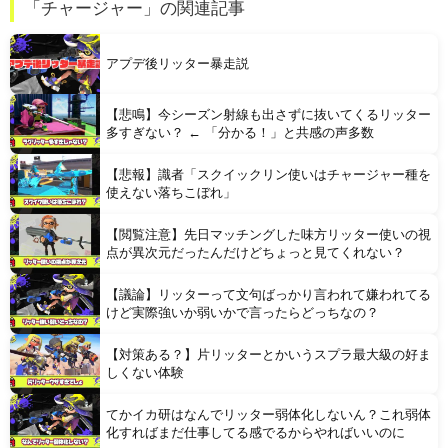
「チャージャー」の関連記事
お前ら「女はおっさんより口が臭い！」 ワイ「嘘つけバーカｗ」⇒w
アプデ後リッター暴走説
【悲鳴】今シーズン射線も出さずに抜いてくるリッター
多すぎない？ ← 「分かる！」と共感の声多数
【悲報】識者「スクイックリン使いはチャージャー種を
Powered by livedoor 相互RSS
使えない落ちこぼれ」
【閲覧注意】先日マッチングした味方リッター使いの視
点が異次元だったんだけどちょっと見てくれない？
【議論】リッターって文句ばっかり言われて嫌われてる
けど実際強いか弱いかで言ったらどっちなの？
【対策ある？】片リッターとかいうスプラ最大級の好ま
しくない体験
てかイカ研はなんでリッター弱体化しないん？これ弱体
化すればまだ仕事してる感でるからやればいいのに