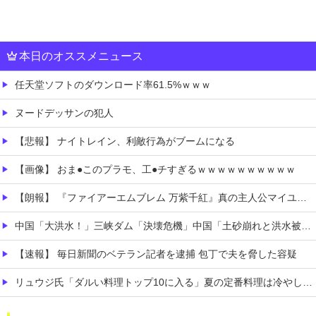
本日のオススメニュース
任天堂ソフトのダウンロード率61.5%ｗｗｗ
ヌードデッサンの犯人
【悲報】 ナイトレイン、利敵行為がブームになる
【画像】 おま●このプラモ、工●チすぎるｗｗｗｗｗｗｗｗｗｗ
【朗報】 『ファイアーエムブレム 万紫千紅』真の主人公マイユニはキャラメイクが可能
中国「大洪水！」三峡ダム「決壊危機」中国「土砂崩れと洪水被害の対策強化！」中国政府「三峡ダム周辺を重点強化」中国ダム「決壊」中国「現場封鎖！（空撮削除」→
【速報】 毎日新聞のベテラン記者を逮捕 包丁で夫を脅した容疑
リュウジ氏「ダルい料理トップ10に入る」夏の定番料理は冷やし中華 「あり得ないほどダルい」
年間売上が16億4000万円を超える「1人事業者」がAIの支援を受けて2年で約3倍に急増