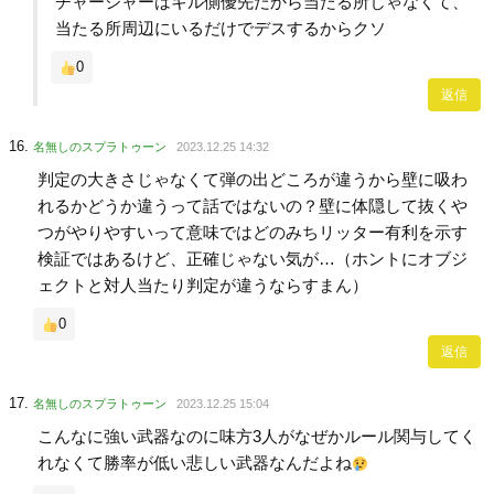
チャージャーはキル側優先だから当たる所じゃなくて、
当たる所周辺にいるだけでデスするからクソ
0
返信
名無しのスプラトゥーン
2023.12.25 14:32
判定の大きさじゃなくて弾の出どころが違うから壁に吸わ
れるかどうか違うって話ではないの？壁に体隠して抜くや
つがやりやすいって意味ではどのみちリッター有利を示す
検証ではあるけど、正確じゃない気が…（ホントにオブジ
ェクトと対人当たり判定が違うならすまん）
0
返信
名無しのスプラトゥーン
2023.12.25 15:04
こんなに強い武器なのに味方3人がなぜかルール関与してく
れなくて勝率が低い悲しい武器なんだよね