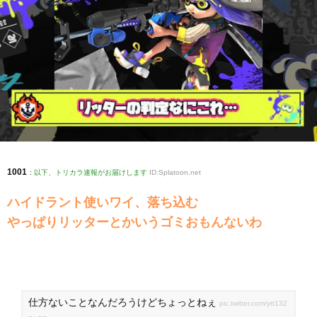
1001
:
以下、トリカラ速報がお届けします
ID:Splatoon.net
ハイドラント使いワイ、落ち込む
やっぱりリッターとかいうゴミおもんないわ
仕方ないことなんだろうけどちょっとねぇ
pic.twitter.com/ytt132