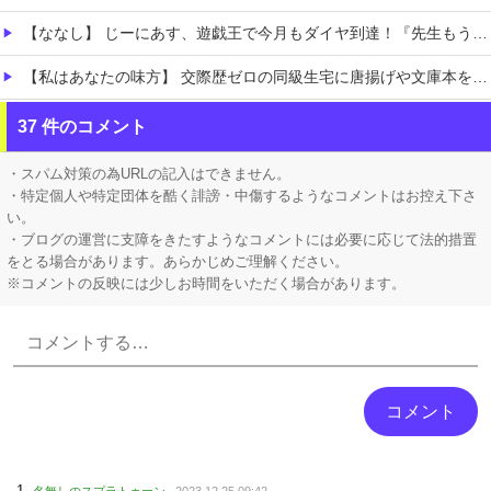
【ななし】 じーにあす、遊戯王で今月もダイヤ到達！『先生もう笑うしかなくなっとりますやん』『とんでもないバケモンを産み出してしまった』
【私はあなたの味方】 交際歴ゼロの同級生宅に唐揚げや文庫本を20回以上届けた24歳女を逮捕
リュウジ氏「ダルい料理トップ10に入る」夏の定番料理は冷やし中華 「あり得ないほどダルい」
37 件のコメント
年間売上が16億4000万円を超える「1人事業者」がAIの支援を受けて2年で約3倍に急増
・スパム対策の為URLの記入はできません。
・特定個人や特定団体を酷く誹謗・中傷するようなコメントはお控え下さ
い。
・ブログの運営に支障をきたすようなコメントには必要に応じて法的措置
をとる場合があります。あらかじめご理解ください。
※コメントの反映には少しお時間をいただく場合があります。
Powered by livedoor 相互RSS