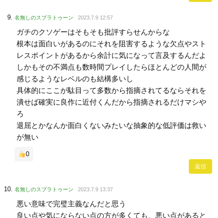
名無しのスプラトゥーン
2023.7.9 12:57
ガチのクソゲーはそもそも批評すらせんからな
根本は面白いがあるのにそれを阻害するような欠点やスト
レスポイントがあるから余計に気になって言及するんだよ
しかもその不満点も数時間プレイしたらほとんどの人間が
感じるようなレベルのも結構多いし
具体的にここが駄目って多数から指摘されてるならそれを
潰せば確実に良作に近付くんだから指摘されるだけマシや
ろ
退屈とかなんか面白くないみたいな抽象的な低評価は救い
が無い
0
返信
名無しのスプラトゥーン
2023.7.9 13:37
悪い意味で完璧主義なんだと思う
良い点や気にならない点の方が多くても、悪い点があると