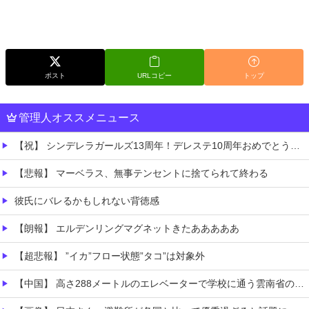
ポスト
URLコピー
トップ
管理人オススメニュース
【祝】 シンデレラガールズ13周年！デレステ10周年おめでとう！ガチャ更新SSR八神マキノ・イベントSRイヴ、SR望月聖！
【悲報】 マーベラス、無事テンセントに捨てられて終わる
彼氏にバレるかもしれない背徳感
【朗報】 エルデンリングマグネットきたあああああ
【超悲報】 ”イカ”フロー状態”タコ”は対象外
【中国】 高さ288メートルのエレベーターで学校に通う雲南省の山地の子供たち 通学時間 3時間→30分に短縮