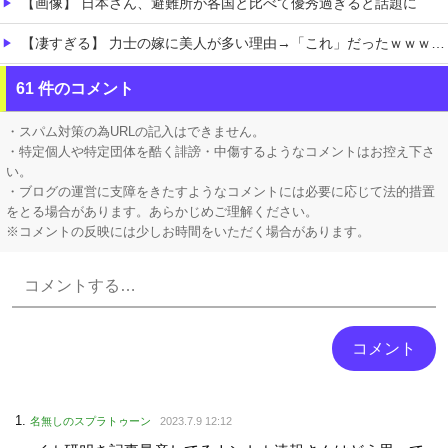
【画像】 日本さん、避難所が各国と比べて優秀過ぎると話題に
【凄すぎる】 力士の嫁に美人が多い理由→「これ」だったｗｗｗｗｗｗｗ
【ホロライブ】 泉パッパが水着ミオしゃイラストあげとる
61 件のコメント
【にじさんじ】 舞元、弟への誕生日プレゼントがこちら『いやな兄』『ぶん殴られても文句は言えんやろこれ』
・スパム対策の為URLの記入はできません。
・特定個人や特定団体を酷く誹謗・中傷するようなコメントはお控え下さ
い。
・ブログの運営に支障をきたすようなコメントには必要に応じて法的措置
をとる場合があります。あらかじめご理解ください。
※コメントの反映には少しお時間をいただく場合があります。
Powered by livedoor 相互RSS
名無しのスプラトゥーン
2023.7.9 12:12