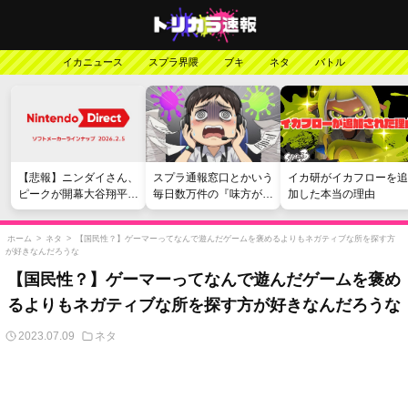
イカニュース
スプラ界隈
ブキ
ネタ
バトル
【悲報】ニンダイさん、
スプラ通報窓口とかいう
イカ研がイカフローを追
ピークが開幕大谷翔平の
毎日数万件の『味方が弱
加した本当の理由
がっかりダイレクトだっ
い』愚痴を読まされる苦
たと言われてしまう
行
ホーム
>
ネタ
>
【国民性？】ゲーマーってなんで遊んだゲームを褒めるよりもネガティブな所を探す方
が好きなんだろうな
【国民性？】ゲーマーってなんで遊んだゲームを褒め
るよりもネガティブな所を探す方が好きなんだろうな
2023.07.09
ネタ