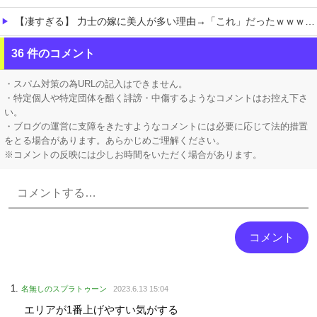
【凄すぎる】 力士の嫁に美人が多い理由→「これ」だったｗｗｗｗｗｗｗ
【ホロライブ】 泉パッパが水着ミオしゃイラストあげとる
36 件のコメント
【にじさんじ】 舞元、弟への誕生日プレゼントがこちら『いやな兄』『ぶん殴られても文句は言えんやろこれ』
・スパム対策の為URLの記入はできません。
・特定個人や特定団体を酷く誹謗・中傷するようなコメントはお控え下さ
い。
・ブログの運営に支障をきたすようなコメントには必要に応じて法的措置
をとる場合があります。あらかじめご理解ください。
※コメントの反映には少しお時間をいただく場合があります。
Powered by livedoor 相互RSS
名無しのスプラトゥーン
2023.6.13 15:04
エリアが1番上げやすい気がする