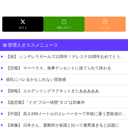
ポスト
URLコピー
トップ
管理人オススメニュース
【祝】 シンデレラガールズ13周年！デレステ10周年おめでとう！ガチャ更新SSR八神マキノ・イベントSRイヴ、SR望月聖！
【悲報】 マーベラス、無事テンセントに捨てられて終わる
彼氏にバレるかもしれない背徳感
【朗報】 エルデンリングマグネットきたあああああ
【超悲報】 ”イカ”フロー状態”タコ”は対象外
【中国】 高さ288メートルのエレベーターで学校に通う雲南省の山地の子供たち 通学時間 3時間→30分に短縮
【画像】 日本さん、避難所が各国と比べて優秀過ぎると話題に