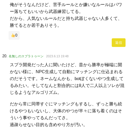
俺がそうなんだけど、苦手ルールとか嫌いなルールはパワ
ー落ちてもいいから武器練習してる。
だから、人気ないルールだと持ち武器じゃない人多くて、
勝てるとか若干ありそう。
0
返信
名無しのスプラトゥーン
2023.6.13 19:48
スプラ開発だった人に聞いたけど、昔から勝率が極端に開
かない様に、NPC生成して自動にマッチングに仕込まれる
のだそうです。ネームなんかも、botぽくないやつ生成して
るみたい。そしてなんと割合的には8人で二人以上ソレが混
じるようなアルゴリズム。
だから常に同帯すぐにマッチングもするし、ずっと勝ち続
けるやつもいないし、大体のやつが半々に落ち着くのはそ
ういう事やってるんだってさ。
過疎らせない目的も含めやり方が汚い。