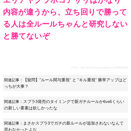
内容が違うから、立ち回りで勝って
る人は全ルールちゃんと研究しない
と勝てないぞ
引用元：
https://2ch.sc/test/read.cgi/famicom/1686492399/
【疑問】”ルール関与重視” と ”キル重視” 勝率アップはど
関連記事：
っちが大事？
スプラ3発売のタイミングで新ガチルールか6vs6くらい
関連記事：
の新しい要素は欲しかったな
まさかスプラ3でガチの新ルールが追加されないなんて
関連記事：
思わなかったよな