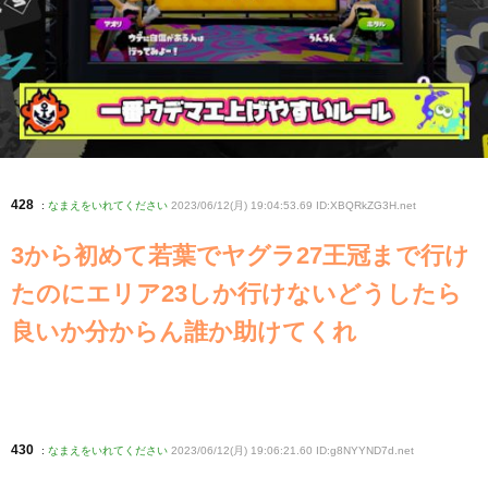
428
:
なまえをいれてください
2023/06/12(月) 19:04:53.69 ID:XBQRkZG3H
.net
3から初めて若葉でヤグラ27王冠まで行け
たのにエリア23しか行けないどうしたら
良いか分からん誰か助けてくれ
430
:
なまえをいれてください
2023/06/12(月) 19:06:21.60 ID:g8NYYND7d
.net