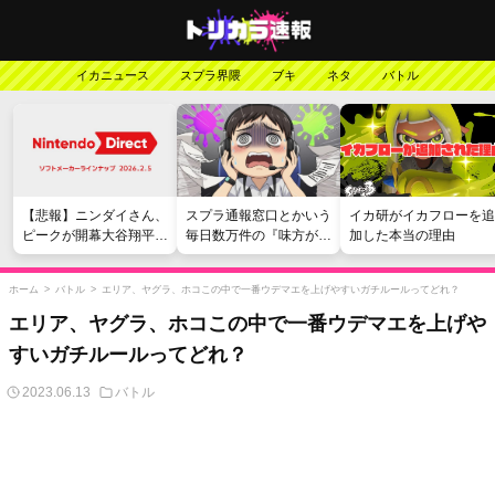
イカニュース
スプラ界隈
ブキ
ネタ
バトル
【悲報】ニンダイさん、
スプラ通報窓口とかいう
イカ研がイカフローを追
ピークが開幕大谷翔平の
毎日数万件の『味方が弱
加した本当の理由
がっかりダイレクトだっ
い』愚痴を読まされる苦
たと言われてしまう
行
ホーム
>
バトル
>
エリア、ヤグラ、ホコこの中で一番ウデマエを上げやすいガチルールってどれ？
エリア、ヤグラ、ホコこの中で一番ウデマエを上げや
すいガチルールってどれ？
2023.06.13
バトル