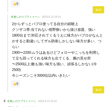
0
返信
名無しのスプラトゥーン
2023.6.13 18:14
2からずっとパブロ使ってる自分の経験上
クソザコ帯:当てれない視野狭いから抜け放題、強い
1800台まで:対応されてくるうえに味方がパブロがなんと
かすると勘違いしてザル防衛しかしない味方が多い、つ
らい
1900〜2200:ムラはあるけどフォローやこっちを利用し
て立ち回ってくれる味方も出てくる、腕の見せ所
〜2500以上:敵も強い味方も強い、頑張るしかない(今
2500)
今シーズンこそ3000位以内いきたい
0
返信
名無しのスプラトゥーン
2023.6.13 15:22