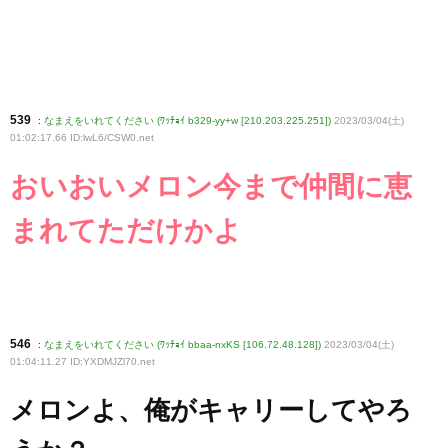
539
:
なまえをいれてください (ﾜｯﾁｮｲ b329-yy+w [210.203.225.251])
2023/03/04(土)
01:02:17.66 ID:lwL6/CSW0
.net
おいおいメロン今まで仲間に恵
まれてただけかよ
546
:
なまえをいれてください (ﾜｯﾁｮｲ bbaa-nxKS [106.72.48.128])
2023/03/04(土)
01:04:11.27 ID:YXDMJZl70
.net
メロンよ、俺がキャリーしてやろ