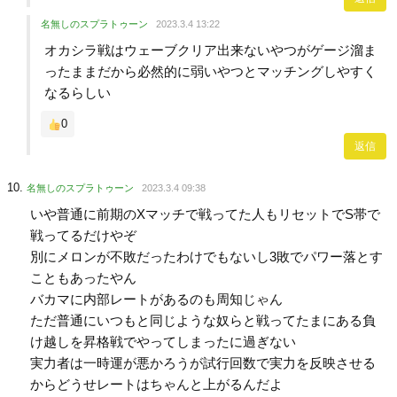
名無しのスプラトゥーン
2023.3.4 13:22
オカシラ戦はウェーブクリア出来ないやつがゲージ溜ま
ったままだから必然的に弱いやつとマッチングしやすく
なるらしい
0
返信
名無しのスプラトゥーン
2023.3.4 09:38
いや普通に前期のXマッチで戦ってた人もリセットでS帯で
戦ってるだけやぞ
別にメロンが不敗だったわけでもないし3敗でパワー落とす
こともあったやん
バカマに内部レートがあるのも周知じゃん
ただ普通にいつもと同じような奴らと戦ってたまにある負
け越しを昇格戦でやってしまったに過ぎない
実力者は一時運が悪かろうが試行回数で実力を反映させる
からどうせレートはちゃんと上がるんだよ