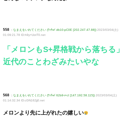
558
:
なまえをいれてください (ﾜｯﾁｮｲ db10-pC0E [202.247.47.88])
2023/03/04(土)
01:09:21.78 ID:h9y+UotT0
.net
「メロンもS+昇格戦から落ちる」
近代のことわざみたいやな
568
:
なまえをいれてください (ﾜｯﾁｮｲ 62b9-i+cI [147.192.58.115])
2023/03/04(土)
01:14:32.34 ID:cGN162jj0
.net
メロンより先に上がれたの嬉しい