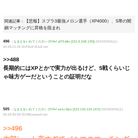
【悲報】スプラ3最強メロン選手（XP4000）、S帯の闇
関連記事：
鍋マッチングに昇格を阻まれ
496
:
なまえをいれてください (ﾜｯﾁｮｲ af70-ji8x [222.6.238.135])
2023/03/04(土)
00:39:21.26 ID:P4u4+EJu0
.net
>>488
長期的にはXPとかで実力が出るけど、5戦くらいじ
ゃ味方ゲーだということの証明だな
505
:
なまえをいれてください (ﾜｯﾁｮｲ ee1c-6jnz [223.133.133.247])
2023/03/04(土)
00:43:30.09 ID:59Evxeeu0
.net
>>496