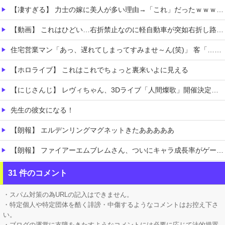
【凄すぎる】 力士の嫁に美人が多い理由→「これ」だったｗｗｗｗｗｗｗ
【動画】 これはひどい…右折禁止なのに軽自動車が突如右折し路面電車と衝突→乗ってた三人組が車を捨て逃走ｗｗｗｗｗｗ
住宅営業マン「あっ、遅れてしまってすみませ～ん(笑)」 客「…今日、契約日ですよね？」→こうなるｗｗｗ
【ホロライブ】 これはこれでちょっと裏来いよに見える
【にじさんじ】 レヴィちゃん、3Dライブ「人間燦歌」開催決定！ゲスト8名も発表『歌うまバイキングなゲストや』【8/18(火)21:00】
先生の彼女になる！
【朗報】 エルデンリングマグネットきたあああああ
【朗報】 ファイアーエムブレムさん、ついにキャラ成長率がゲーム内で見れるようになる
Switch2版『モンハンワイルズ』の動作環境が判明！
31 件のコメント
【ガークリ】 正統派だけど、デッッッカって感じの水着のマネ、ラファエ口、セッシュウへの反応！！！
・スパム対策の為URLの記入はできません。
・特定個人や特定団体を酷く誹謗・中傷するようなコメントはお控え下さ
い。
・ブログの運営に支障をきたすようなコメントには必要に応じて法的措置