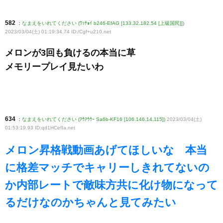
582
:
なまえをいれてください (ﾜｯﾁｮｲ b246-EfAG [133.32.182.54 [上級国民]])
2023/03/04(土) 01:19:34.74 ID:/Cgf+u210
.net
メロンが3回も負けるの本当に草
メモリープレイ見たいわ
634
:
なまえをいれてください (ｱｳｱｳｳｰ Sa6b-KF16 [106.146.14.115])
2023/03/04(土)
01:53:19.93 ID:qd1HCefIa
.net
メロン昇格戦動画あげてほしいな 本当
に格差マッチでキャリーしきれてないの
か内部レートで敵味方共に化け物になって
るだけなのかちゃんと見てみたい