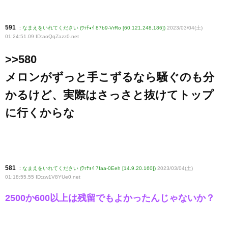
591
:
なまえをいれてください (ﾜｯﾁｮｲ 87b9-VrRo [60.121.248.186])
2023/03/04(土)
01:24:51.09 ID:aoQqZazz0
.net
>>580
メロンがずっと手こずるなら騒ぐのも分
かるけど、実際はさっさと抜けてトップ
に行くからな
581
:
なまえをいれてください (ﾜｯﾁｮｲ 7faa-0Eeh [14.9.20.160])
2023/03/04(土)
01:18:55.55 ID:zw1V8YUe0
.net
2500か600以上は残留でもよかったんじゃないか？