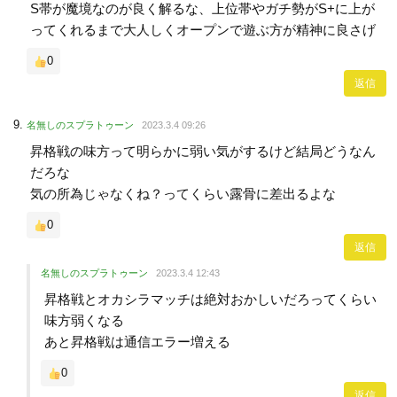
S帯が魔境なのが良く解るな、上位帯やガチ勢がS+に上が
ってくれるまで大人しくオープンで遊ぶ方が精神に良さげ
0
返信
名無しのスプラトゥーン
2023.3.4 09:26
昇格戦の味方って明らかに弱い気がするけど結局どうなん
だろな
気の所為じゃなくね？ってくらい露骨に差出るよな
0
返信
名無しのスプラトゥーン
2023.3.4 12:43
昇格戦とオカシラマッチは絶対おかしいだろってくらい
味方弱くなる
あと昇格戦は通信エラー増える
0
返信