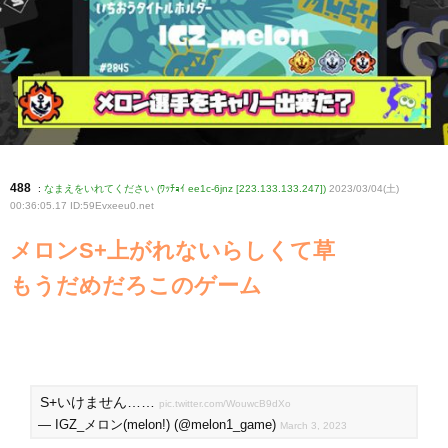
488
:
なまえをいれてください (ﾜｯﾁｮｲ ee1c-6jnz [223.133.133.247])
2023/03/04(土)
00:36:05.17 ID:59Evxeeu0
.net
メロンS+上がれないらしくて草
もうだめだろこのゲーム
S+いけません……
pic.twitter.com/WouwcB9dXo
— IGZ_メロン(melon!) (@melon1_game)
March 3, 2023