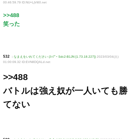
00:46:59.79 ID:NU+LjVi60
.net
>>488
笑った
532
:
なまえをいれてください (ｽｯﾌﾟｰ Sdc2-B1JN [1.73.18.227])
2023/03/04(土)
01:00:09.32 ID:EVN8DQALd
.net
>>488
バトルは強え奴が一人いても勝
てない