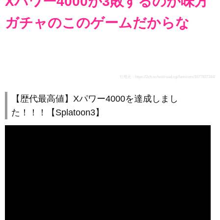
Xパワー4000が3敗するのが味方
ガチャのこのゲームだからな
引用元：
https://2ch.sc/test/read.cgi/famicom/1677837344/
【歴代最高値】Xパワー4000を達成しまし
た！！！【Splatoon3】