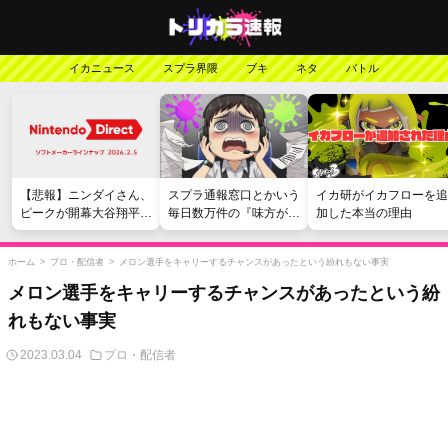
イカニュース
スプラ界隈
ブキ
ネタ
バトル
【悲報】ニンダイさん、
スプラ通報窓口とかいう
イカ研がイカフローを追
ピークが開幕大谷翔平の
毎日数万件の『味方が弱
加した本当の理由
がっかりダイレクトだっ
い』愚痴を読まされる苦
たと言われてしまう
行
ホーム
>
プロ・配信者
>
メロン選手をキャリーするチャンスがあったという紛れもない事実
メロン選手をキャリーするチャンスがあったという紛
れもない事実
2023.03.04
プロ・配信者