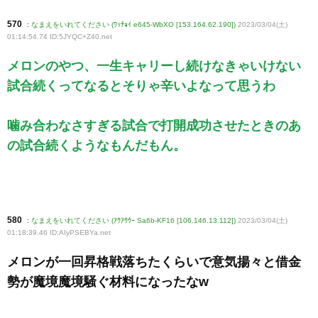
570
:
なまえをいれてください (ﾜｯﾁｮｲ e645-WbXO [153.164.62.190])
2023/03/04(土)
01:14:54.74 ID:5JYQC+Z40
.net
メロンのやつ、一生キャリーし続けなきゃいけない
試合続くってなるとそりゃ辛いよなって思うわ
噛み合わなさすぎる試合で打開成功させたときのあ
の試合続くようなもんだもん。
580
:
なまえをいれてください (ｱｳｱｳｳｰ Sa6b-KF16 [106.146.13.112])
2023/03/04(土)
01:18:39.46 ID:AIyPSEBYa
.net
メロンが一回昇格戦落ちたくらいで意気揚々と借金
勢が魔境魔境騒ぐ材料になったなw