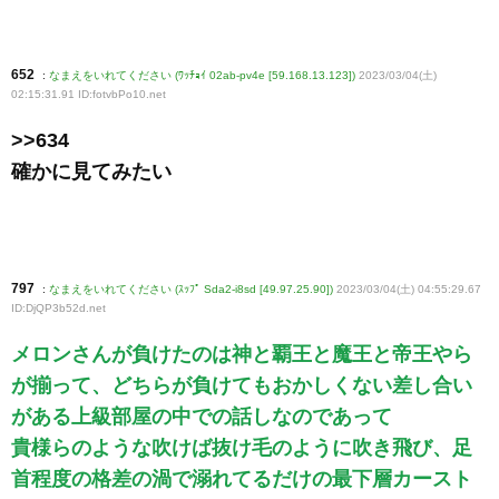
652
:
なまえをいれてください (ﾜｯﾁｮｲ 02ab-pv4e [59.168.13.123])
2023/03/04(土)
02:15:31.91 ID:fotvbPo10
.net
>>634
確かに見てみたい
797
:
なまえをいれてください (ｽｯﾌﾟ Sda2-i8sd [49.97.25.90])
2023/03/04(土) 04:55:29.67
ID:DjQP3b52d
.net
メロンさんが負けたのは神と覇王と魔王と帝王やら
が揃って、どちらが負けてもおかしくない差し合い
がある上級部屋の中での話しなのであって
貴様らのような吹けば抜け毛のように吹き飛び、足
首程度の格差の渦で溺れてるだけの最下層カースト