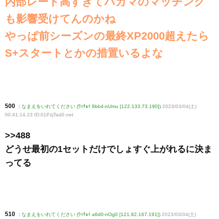
内部レート高すぎてバカマのマッチング
も影響受けてんのかね
やっぱ前シーズンの最終XP2000超えたら
S+スタートとかの措置いるよな
500
:
なまえをいれてください (ﾜｯﾁｮｲ 6bb4-nUmu [122.133.73.190])
2023/03/04(土)
00:41:14.23 ID:01PzjTad0
.net
>>488
どうせ最初の1セットだけでしょすぐ上がれるに決ま
ってる
510
:
なまえをいれてください (ﾜｯﾁｮｲ a6d0-nOg0 [121.82.167.191])
2023/03/04(土)