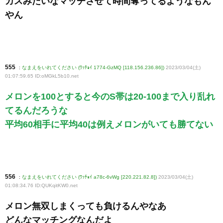
カスみたいなマッチさせて時間奪ってるようなもん
やん
555
:
なまえをいれてください (ﾜｯﾁｮｲ 1774-GzMQ [118.156.236.86])
2023/03/04(土)
01:07:59.65 ID:oMGkL5b10
.net
メロンを100とすると今のS帯は20-100まで入り乱れ
てるんだろうな
平均60相手に平均40は例えメロンがいても勝てない
556
:
なまえをいれてください (ﾜｯﾁｮｲ a78c-6vWg [220.221.82.8])
2023/03/04(土)
01:08:34.76 ID:QUKqitKW0
.net
メロン無双しまくっても負けるんやなあ
どんなマッチングなんだよ