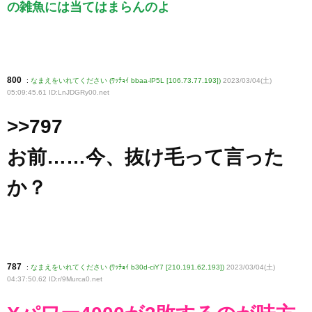
の雑魚には当てはまらんのよ
800
:
なまえをいれてください (ﾜｯﾁｮｲ bbaa-lP5L [106.73.77.193])
2023/03/04(土)
05:09:45.61 ID:LnJDGRy00
.net
>>797
お前……今、抜け毛って言った
か？
787
:
なまえをいれてください (ﾜｯﾁｮｲ b30d-ciY7 [210.191.62.193])
2023/03/04(土)
04:37:50.62 ID:r/9Murca0
.net