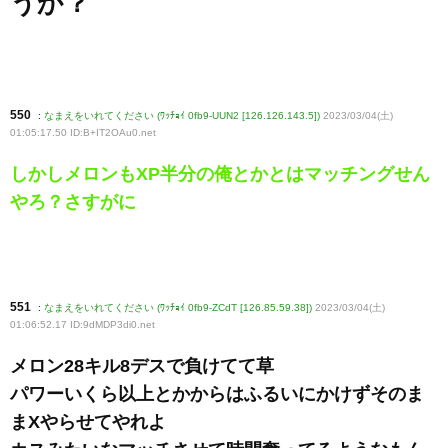
うか？
550
:
なまえをいれてください (ﾜｯﾁｮｲ 0fb9-UUN2 [126.126.143.5])
2023/03/04(土)
01:05:17.50 ID:B+IT2OAu0
.net
しかしメロンもXP半分の俺とかとはマッチングせん
やろ？さすがに
551
:
なまえをいれてください (ﾜｯﾁｮｲ 0fb9-ZCdT [126.85.59.38])
2023/03/04(土)
01:06:52.17 ID:9dMDP3di0
.net
メロン28キル8デスで負けてて草
パワーいくら以上とかからはふるいにかけずそのま
まXやらせてやれよ