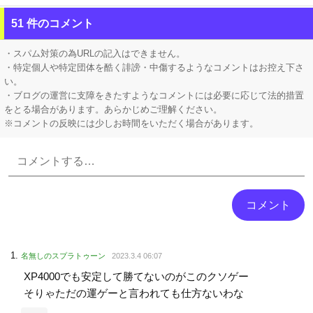
【画像】 卒業が決定しているホロライブVtuberさん、にじさんじから熱烈勧誘を受けてしまうｗｗｗｗｗｗｗ
51 件のコメント
ホロライブ「兎田ぺこら」主催者を暴露した姫森ルーナ「ホロ夏AmongUs」ぺこーら主催！ケモミミリーグに被るから炎上回避しようとした？画像あり
・スパム対策の為URLの記入はできません。
・特定個人や特定団体を酷く誹謗・中傷するようなコメントはお控え下さ
い。
・ブログの運営に支障をきたすようなコメントには必要に応じて法的措置
をとる場合があります。あらかじめご理解ください。
※コメントの反映には少しお時間をいただく場合があります。
Powered by livedoor 相互RSS
名無しのスプラトゥーン
2023.3.4 06:07
XP4000でも安定して勝てないのがこのクソゲー
そりゃただの運ゲーと言われても仕方ないわな