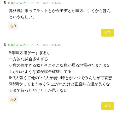
名無しのスプラトゥーン
2023.3.4 06:33
昇格戦に限ってラクトとか金モデとか味方に引くからほん
といやらしい。
0
返信
名無しのスプラトゥーン
2023.3.4 06:45
S帯味方運ゲーすぎるな
一方的な試合多すぎる
少数の強すぎる奴とそこそこな数が居る地雷やたまたまS
上がれたような奴が試合破壊してる
6~7人強くて他の1~2人が弱い時とかマジでみんなが可哀想
5時間やってようやくS+上がれたけど正直味方運が良くな
るまで待っただけとしか思えない
0
返信