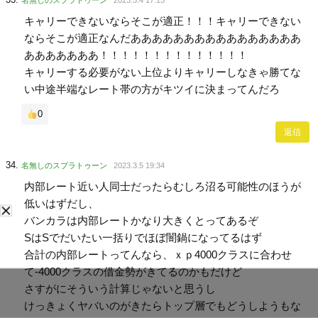
キャリーできないならそこが適正！！！キャリーできない
ならそこが適正なんだああああああああああああああああ
あああああああ！！！！！！！！！！！！！！
キャリーする必要がない上位よりキャリーしなきゃ勝てな
い中途半端なレート帯の方がキツイに決まってんだろ
0
返信
名無しのスプラトゥーン
2023.3.5 19:34
内部レート近い人同士だったらむしろ沼る可能性のほうが
低いはずだし、
バンカラは内部レートかなり大きくとってあるぞ
SはSでだいたい一括りでほぼ闇鍋になってるはず
合計の内部レートってんなら、ｘｐ4000クラスに合わせ
て-4000クラスの借金勢がきてるのかもだけど
さすがにそういう計算じゃないと思うし
けっきょくヤバいのがきたらトップ層でもどうしようもな