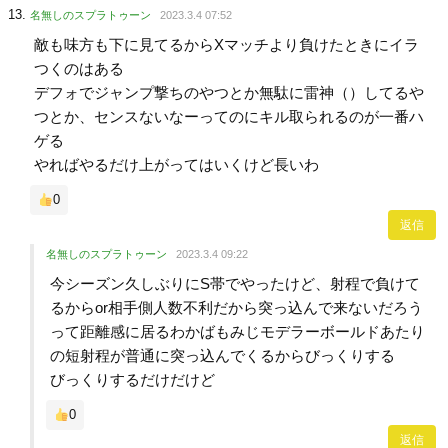
名無しのスプラトゥーン
2023.3.4 07:52
敵も味方も下に見てるからXマッチより負けたときにイラ
つくのはある
デフォでジャンプ撃ちのやつとか無駄に雷神（）してるや
つとか、センスないなーってのにキル取られるのが一番ハ
ゲる
やればやるだけ上がってはいくけど長いわ
0
返信
名無しのスプラトゥーン
2023.3.4 09:22
今シーズン久しぶりにS帯でやったけど、射程で負けて
るからor相手側人数不利だから突っ込んで来ないだろう
って距離感に居るわかばもみじモデラーボールドあたり
の短射程が普通に突っ込んでくるからびっくりする
びっくりするだけだけど
0
返信