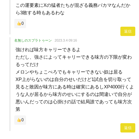
この運要素にXの猛者たちが混ざる義務バカマなんだか
ら3敗する時もあるわな
0
返信
名無しのスプラトゥーン
2023.3.4 09:16
強ければ味方キャリーできるよ
ただし、強さによってキャリーできる味方の下限が変わ
るってだけ
メロンやちょこぺろでもキャリーできない奴は居る
XP上がらないのは自分のせいだけど1試合を切り取って
見ると敗因が味方にある時は確実にあるしXP4000行くよ
うな人が居るから味方のせいにするのは間違いで自分が
悪いんだってのは心掛けの話で結局誰であっても味方次
第
0
返信