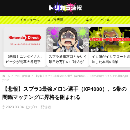
イカニュース
スプラ界隈
ブキ
ネタ
バトル
【悲報】ニンダイさん、
スプラ通報窓口とかいう
イカ研がイカフローを追
ピークが開幕大谷翔平の
毎日数万件の『味方が弱
加した本当の理由
がっかりダイレクトだっ
い』愚痴を読まされる苦
たと言われてしまう
行
ホーム
>
プロ・配信者
>
【悲報】スプラ3最強メロン選手（XP4000）、S帯の闇鍋マッチングに昇格を阻
まれる
【悲報】スプラ3最強メロン選手（XP4000）、S帯の
闇鍋マッチングに昇格を阻まれる
2023.03.04
プロ・配信者