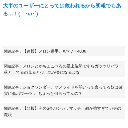
大半のユーザーにとっては救われるから朗報でもあ
る…！(｀･ω･´)ゞ
【速報】メロン選手、Xパワー4000
関連記事：
メロンとかちょこぺろの最上位勢ですらガッツリパワー
関連記事：
落としてるの見ると少し気が楽になるよな
ショクワンダー、サメライドを弱いって言ってる奴は確
関連記事：
実に低パワー帯 ← ちょっと何言ってんの？
【悲報】今のS帯バンカラマッチ、敵が強すぎてガチの
関連記事：
魔境