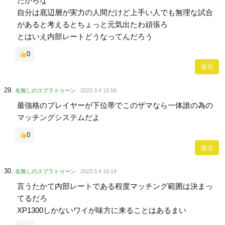
たからな
自分は底辺層が実力の人間だけど上手い人でも無理な試合
があると考えるとちょっと元気出たわ頑張ろ
とはいえ内部レートどうなってんだろう
0
返信
名無しのスプラトゥーン
2023.3.4 15:58
最強格のプレイヤーが下位帯でこのザマなら一体誰の為の
マッチングシステムだよ
0
返信
名無しのスプラトゥーン
2023.3.4 16:14
言うたかて内部レートである程度マッチング範囲は決まっ
てるだろ
XP1300しかないワイが味方に来ることはあるまい