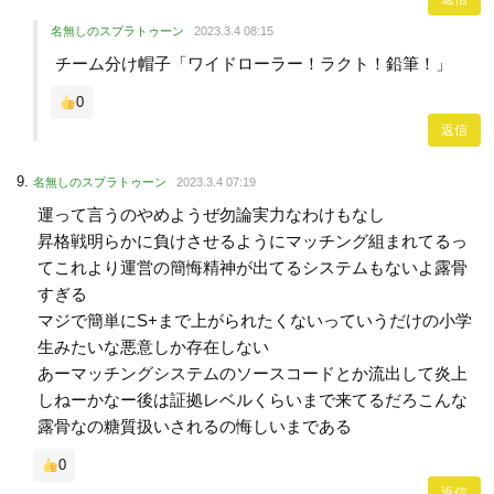
名無しのスプラトゥーン
2023.3.4 08:15
チーム分け帽子「ワイドローラー！ラクト！鉛筆！」
0
返信
名無しのスプラトゥーン
2023.3.4 07:19
運って言うのやめようぜ勿論実力なわけもなし
昇格戦明らかに負けさせるようにマッチング組まれてるっ
てこれより運営の簡悔精神が出てるシステムもないよ露骨
すぎる
マジで簡単にS+まで上がられたくないっていうだけの小学
生みたいな悪意しか存在しない
あーマッチングシステムのソースコードとか流出して炎上
しねーかなー後は証拠レベルくらいまで来てるだろこんな
露骨なの糖質扱いされるの悔しいまである
0
返信