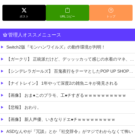
ポスト
URLコピー
トップ
管理人オススメニュース
Switch2版『モンハンワイルズ』の動作環境が判明！
【ガークリ】 正統派だけど、デッッッカって感じの水着のマネ、ラファエ口、セッシュウへの反応！！！
【シンデレラガールズ】 百鬼夜行をテーマとしたPOP UP SHOPが東京・大阪にて開催
【ナイトレイン】 1年やって深度2の雑魚ニキが発見される
【画像】 おま●このプラモ、工●チすぎるｗｗｗｗｗｗｗｗｗｗ
【悲報】 おわり。
【画像】 新人声優、いきなりドエ●チｗｗｗｗｗｗｗｗｗ
ASDなんやが『冗談』とか『社交辞令』がマジでわからなくて怖い