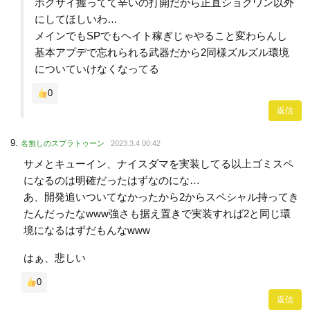
ホクサイ握ってて辛いの打開だから正直ショクワン以外
にしてほしいわ…
メインでもSPでもヘイト稼ぎじゃやること変わらんし
基本アプデで忘れられる武器だから2同様ズルズル環境
についていけなくなってる
0
返信
名無しのスプラトゥーン
2023.3.4 00:42
サメとキューイン、ナイスダマを実装してる以上ゴミスペ
になるのは明確だったはずなのにな…
あ、開発追いついてなかったから2からスペシャル持ってき
たんだったなwww強さも据え置きで実装すれば2と同じ環
境になるはずだもんなwww
はぁ、悲しい
0
返信