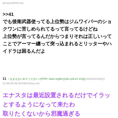
ID:htxo/ZRT0
.net
>>41
でも後衛武器使ってる上位勢はジムワイパーのショ
クワンに苦しめられてるって言ってるけどね
上位勢が言ってるんだからつまりそれは正しいって
ことでアーマー纏って突っ込まれるとリッターやハ
イドラは困るんだよ
11
:
なまえをいれてください (ｱｳｱｳｳｰ Saf1-VqRA [106.128.47.218])
2023/02/26(日)
21:00:50.56 ID:FtM+fJ3oa
.net
エナスタは最近設置されるだけでイラッ
とするようになって来たわ
取りたくないから邪魔過ぎる