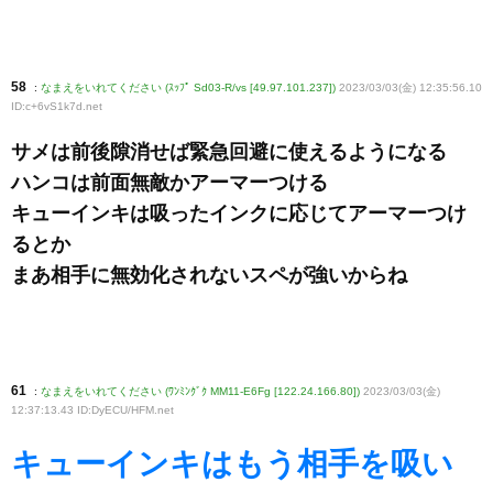
58
:
なまえをいれてください (ｽｯﾌﾟ Sd03-R/vs [49.97.101.237])
2023/03/03(金) 12:35:56.10
ID:c+6vS1k7d
.net
サメは前後隙消せば緊急回避に使えるようになる
ハンコは前面無敵かアーマーつける
キューインキは吸ったインクに応じてアーマーつけ
るとか
まあ相手に無効化されないスペが強いからね
61
:
なまえをいれてください (ﾜﾝﾐﾝｸﾞｸ MM11-E6Fg [122.24.166.80])
2023/03/03(金)
12:37:13.43 ID:DyECU/HFM
.net
キューインキはもう相手を吸い