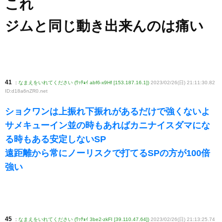
これ
ジムと同じ動き出来んのは痛い
41
:
なまえをいれてください (ﾜｯﾁｮｲ abf6-x9Hf [153.187.16.1])
2023/02/26(日) 21:11:30.82
ID:d18a6nZR0
.net
ショクワンは上振れ下振れがあるだけで強くないよ
サメキューイン並の時もあればカニナイスダマにな
る時もある安定しないSP
遠距離から常にノーリスクで打てるSPの方が100倍
強い
45
:
なまえをいれてください (ﾜｯﾁｮｲ 3be2-zkFI [39.110.47.64])
2023/02/26(日) 21:13:25.74