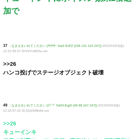
加で
37
:
なまえをいれてください (ｱｳｱｳｳｰ Saf1-EsFZ [106.131.115.247])
2023/03/03(金)
12:31:56.57 ID:5Vf+d905a
.net
>>26
ハンコ投げでステージオブジェクト破壊
49
:
なまえをいれてください (ｽﾌﾟﾌﾟ Sd03-EqjO [49.98.247.247])
2023/03/03(金)
12:33:57.02 ID:3QSSfWx6d
.net
>>26
キューインキ