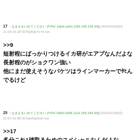
17
:
なまえをいれてください (ﾜｯﾁｮｲ 1dbd-cwOx [180.145.216.40])
2023/02/26(日)
21:03:10.28 ID:5Q4Op+o+0
.net
>>9
短射程にばっかりつけるイカ研がエアプなんだよな
長射程のがショクワン強い
他にまだ使えそうなバケツはラインマーカーでﾀﾋん
でるけど
25
:
なまえをいれてください (ﾜｯﾁｮｲ 05b0-5a5E [114.156.240.50])
2023/02/26(日)
21:07:01.88 ID:9wnIUpSm0
.net
>>17
多分これ1確取るためのスペシャルなんだよな…