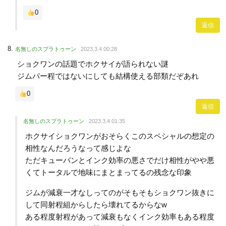
0
返信
名無しのスプラトゥーン
2023.3.4 00:28
ショクワンの話題でホクサイが語られない謎
ジムパー程ではないにしても結構使える部類だぞあれ
0
返信
名無しのスプラトゥーン
2023.3.4 01:35
ホクサイショクワンがおそらくこのスペシャルの想定の
相性なんだろうなって感じよな
ただキューバンとインク効率の悪さでだけ相性がやや悪
くてトータルで地味にまとまってるの残念な印象
ジムが減衰一才なしってのがそもそもショクワン抜きに
して同射程組からしたら壊れてるからなw
ある程度射程があって減衰もなくインク効率もある程度