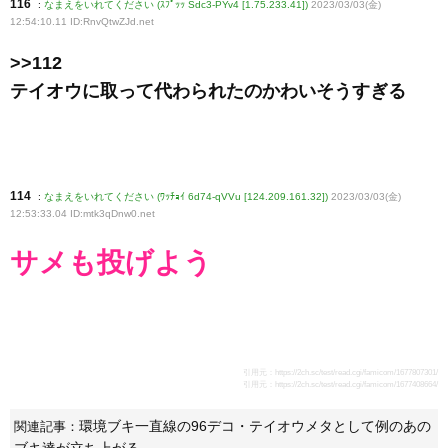
116
:
なまえをいれてください (ｽﾌﾟｯｯ Sdc3-PYv4 [1.75.233.41])
2023/03/03(金)
12:54:10.11 ID:RnvQtwZJd
.net
>>112
テイオウに取って代わられたのかわいそうすぎる
114
:
なまえをいれてください (ﾜｯﾁｮｲ 6d74-qVVu [124.209.161.32])
2023/03/03(金)
12:53:33.04 ID:mtk3qDnw0
.net
サメも投げよう
引用元：
https://2ch.sc/test/read.cgi/famicom/1677807301/
引用元：
https://2ch.sc/test/read.cgi/famicom/1677408664/
環境ブキ一直線の96デコ・テイオウメタとして例のあの
関連記事：
ブキ達が立ち上がる