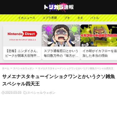
イカニュース
スプラ界隈
ブキ
ネタ
バトル
【悲報】ニンダイさん、
スプラ通報窓口とかいう
イカ研がイカフローを追
ピークが開幕大谷翔平の
毎日数万件の『味方が弱
加した本当の理由
がっかりダイレクトだっ
い』愚痴を読まされる苦
たと言われてしまう
行
ホーム
>
スペシャルウェポン
>
サメエナスタキューインショクワンとかいうクソ雑魚スペシャル四天王
サメエナスタキューインショクワンとかいうクソ雑魚
スペシャル四天王
2023.03.03
スペシャルウェポン