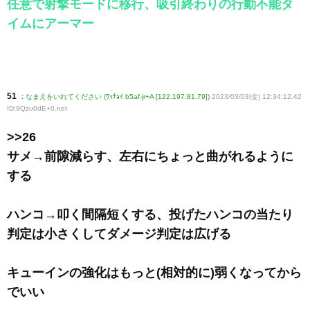
任意で射撃モードに移行、吸引終わりの行動不能タ
イムにアーマー
51
:
なまえをいれてください (ﾜｯﾁｮｲ b5af-jr+A [122.197.81.79])
2023/03/03(金) 12:34:12.42
ID:9Qzu0dE+0
.net
>>26
サメ→前隙減らす、左右にちょっと曲がれるように
する
ハンコ→叩く間隔短くする、投げたハンコの当たり
判定は小さくしてダメージ判定は広げる
キューインの強化はもっと(相対的に)弱くなってから
でいい