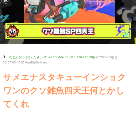
3
:
なまえをいれてください (ﾜｯﾁｮｲ 05b0-5a5E [114.156.240.50])
2023/02/26(日)
20:57:05.49 ID:9wnIUpSm0
.net
サメエナスタキューインショク
ワンのクソ雑魚四天王何とかし
てくれ