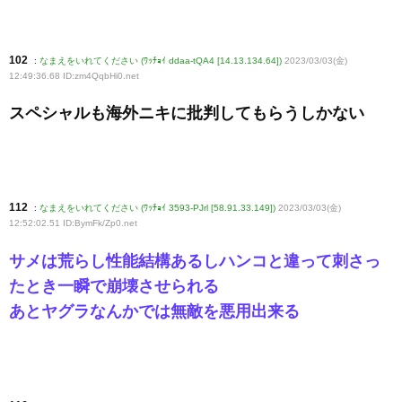
102
:
なまえをいれてください (ﾜｯﾁｮｲ ddaa-tQA4 [14.13.134.64])
2023/03/03(金)
12:49:36.68 ID:zm4QqbHi0
.net
スペシャルも海外ニキに批判してもらうしかない
112
:
なまえをいれてください (ﾜｯﾁｮｲ 3593-PJrl [58.91.33.149])
2023/03/03(金)
12:52:02.51 ID:BymFk/Zp0
.net
サメは荒らし性能結構あるしハンコと違って刺さっ
たとき一瞬で崩壊させられる
あとヤグラなんかでは無敵を悪用出来る