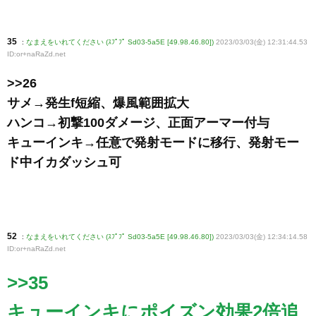
35
:
なまえをいれてください (ｽﾌﾟﾌﾟ Sd03-5a5E [49.98.46.80])
2023/03/03(金) 12:31:44.53
ID:or+naRaZd
.net
>>26
サメ→発生f短縮、爆風範囲拡大
ハンコ→初撃100ダメージ、正面アーマー付与
キューインキ→任意で発射モードに移行、発射モー
ド中イカダッシュ可
52
:
なまえをいれてください (ｽﾌﾟﾌﾟ Sd03-5a5E [49.98.46.80])
2023/03/03(金) 12:34:14.58
ID:or+naRaZd
.net
>>35
キューインキにポイズン効果2倍追