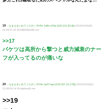
19
:
なまえをいれてください (ﾜｯﾁｮｲ 2d8c-vV5p [220.221.82.8])
2023/02/26(日)
21:04:07.43 ID:0W0GRyA80
.net
>>17
バケツは高所から撃つと威力減衰のナー
フが入ってるのが痛いな
29
:
なまえをいれてください (ﾜｯﾁｮｲ ab37-lzpt [153.207.23.178])
2023/02/26(日)
21:08:00.14 ID:vkjaheoj0
.net
>>19