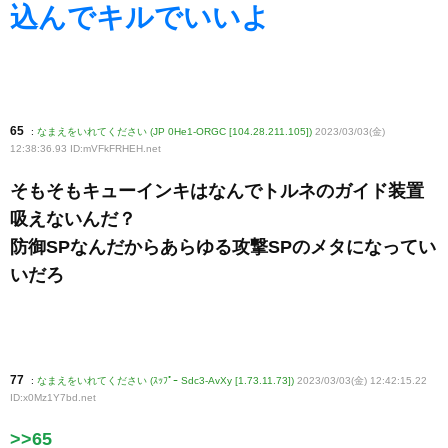
込んでキルでいいよ
65
:
なまえをいれてください (JP 0He1-ORGC [104.28.211.105])
2023/03/03(金)
12:38:36.93 ID:mVFkFRHEH
.net
そもそもキューインキはなんでトルネのガイド装置
吸えないんだ？
防御SPなんだからあらゆる攻撃SPのメタになってい
いだろ
77
:
なまえをいれてください (ｽｯﾌﾟｰ Sdc3-AvXy [1.73.11.73])
2023/03/03(金) 12:42:15.22
ID:x0Mz1Y7bd
.net
>>65