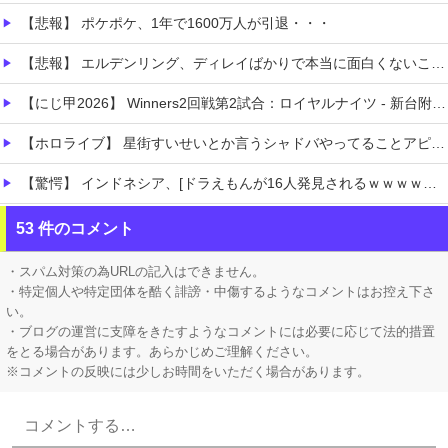
【悲報】 ポケポケ、1年で1600万人が引退・・・
【悲報】 エルデンリング、ディレイばかりで本当に面白くないこのゲーム←賛同の声が多数…
【にじ甲2026】 Winners2回戦第2試合：ロイヤルナイツ - 新台附属！ロイヤルナイツうおおおおおおお
【ホロライブ】 星街すいせいとか言うシャドバやってることアピールしてるのに公式に呼ばれない女「言うても忙しいし継続的には無理なんだろう」
【驚愕】 インドネシア、[ドラえもんが16人発見されるｗｗｗｗｗｗｗｗｗ
職場の人妻と不倫をして、ついに、、、
53 件のコメント
【腹筋崩壊】 見た瞬間吹いた画像を貼っていくスレｗｗｗｗ
・スパム対策の為URLの記入はできません。
・特定個人や特定団体を酷く誹謗・中傷するようなコメントはお控え下さ
い。
・ブログの運営に支障をきたすようなコメントには必要に応じて法的措置
をとる場合があります。あらかじめご理解ください。
※コメントの反映には少しお時間をいただく場合があります。
Powered by livedoor 相互RSS