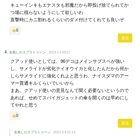
キューインキもエナスタも邪魔だから即投げ捨てられてか
つ場に残らないようにして欲しいわ
直撃時にカニ割れるくらいのダメ付けてくれても良いぞ
0
返信
名無しのスプラトゥーン
2023.3.4 00:17
クアッド使いとしては、96デコはメインサブスペが強い
し、サメライドが劣化テイオウイカと化したんだから何か
しらサメライドに強化くれよと思うわ、ナイスダマのアー
マー貫通キルくらいでいいから
まあ、クアッド使いの意見なんて聞く必要ないというので
あれば、せめてスパイガジェットの傘を開くのは早めにし
てやれと思う
0
返信
名無しのスプラトゥーン
2023.3.4 01:13