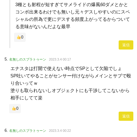
3種とも射程が短すぎてサメライドの爆風60ダメとかと
コンボ出来るわけでも無いし元々デスしやすいのにスペ
シャルの所為で更にデスする頻度上がってるからついて
る意味がないんだよな最早
0
返信
名無しのスプラトゥーン
2023.3.4 00:17
エナスタは打開で使えない時点でSPとして欠陥でしょ
SP吐いてやることがセンサー付けながらメインとサブで殴
り合いってｗ
塗りも取られないしオブジェクトにも干渉してこないから
相手にしてて楽
0
返信
名無しのスプラトゥーン
2023.3.4 00:22