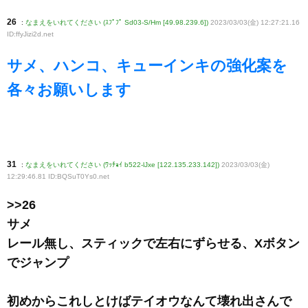
26
:
なまえをいれてください (ｽﾌﾟﾌﾟ Sd03-S/Hm [49.98.239.6])
2023/03/03(金) 12:27:21.16
ID:ffyJizi2d
.net
サメ、ハンコ、キューインキの強化案を
各々お願いします
31
:
なまえをいれてください (ﾜｯﾁｮｲ b522-lJxe [122.135.233.142])
2023/03/03(金)
12:29:46.81 ID:BQSuT0Ys0
.net
>>26
サメ
レール無し、スティックで左右にずらせる、Xボタン
でジャンプ
初めからこれしとけばテイオウなんて壊れ出さんで