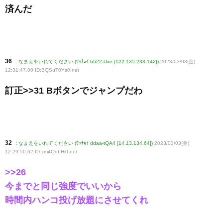
済んだ
36
:
なまえをいれてください (ﾜｯﾁｮｲ b522-lJxe [122.135.233.142])
2023/03/03(金)
12:31:47.00 ID:BQSuT0Ys0
.net
訂正>>31 Bボタンでジャンプだわ
32
:
なまえをいれてください (ﾜｯﾁｮｲ ddaa-tQA4 [14.13.134.64])
2023/03/03(金)
12:29:50.62 ID:zm4QqbHi0
.net
>>26
今までと同じ強度でいいから
時間内ハンコ投げ放題にさせてくれ