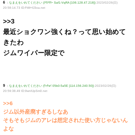
6
:
なまえをいれてください (ｱｳｱｳｳｰ Saf1-VqRA [106.128.47.218])
2023/02/26(日)
20:58:14.73 ID:FtM+fJ3oa
.net
>>3
最近ショクワン強くね？って思い始めて
きたわ
ジムワイパー限定で
9
:
なまえをいれてください (ﾜｯﾁｮｲ 05b0-5a5E [114.156.240.50])
2023/02/26(日)
20:59:38.49 ID:9wnIUpSm0
.net
>>6
ジム以外産廃すぎるしなあ
そもそもジムのアレは想定された使い方じゃないん
よな