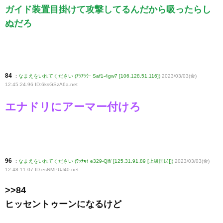
ガイド装置目掛けて攻撃してるんだから吸ったらし
ぬだろ
84
:
なまえをいれてください (ｱｳｱｳｳｰ Saf1-4gw7 [106.128.51.116])
2023/03/03(金)
12:45:24.96 ID:6ksGSzA6a
.net
エナドリにアーマー付けろ
96
:
なまえをいれてください (ﾜｯﾁｮｲ e329-Qlf/ [125.31.91.89 [上級国民]])
2023/03/03(金)
12:48:11.07 ID:esNMPUJ40
.net
>>84
ヒッセントゥーンになるけど