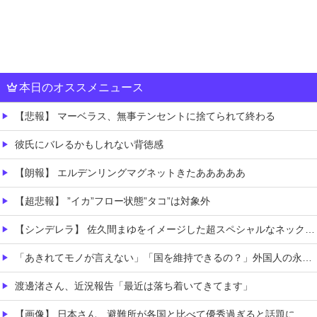
本日のオススメニュース
【悲報】 マーベラス、無事テンセントに捨てられて終わる
彼氏にバレるかもしれない背徳感
【朗報】 エルデンリングマグネットきたあああああ
【超悲報】 ”イカ”フロー状態”タコ”は対象外
【シンデレラ】 佐久間まゆをイメージした超スペシャルなネックレスが登場する件について
「あきれてモノが言えない」「国を維持できるの？」外国人の永住許可要件の厳格化で在日中国人の本音は？
渡邊渚さん、近況報告「最近は落ち着いてきてます」
【画像】 日本さん、避難所が各国と比べて優秀過ぎると話題に