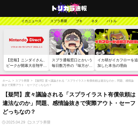
イカニュース
スプラ界隈
ブキ
ネタ
バトル
【悲報】ニンダイさん、
スプラ通報窓口とかいう
イカ研がイカフローを追
ピークが開幕大谷翔平の
毎日数万件の『味方が弱
加した本当の理由
がっかりダイレクトだっ
い』愚痴を読まされる苦
たと言われてしまう
行
ホーム
>
スプラ界隈
>
【疑問】度々議論される「スプライラスト有償依頼は違法なのか」問題、感情論
抜きで実際アウト・セーフどっちなの？
【疑問】度々議論される「スプライラスト有償依頼は
違法なのか」問題、感情論抜きで実際アウト・セーフ
どっちなの？
2025.04.29
スプラ界隈