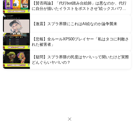
【賛否両論】「代行bot踏み台絵師」は悪なのか、代行
に自分が描いたイラストをポストさせ”絵ックスパワ
ー”を計測する風潮に問題視
【激震】スプラ界隈にこれはAI絵なのか論争襲来
【悲報】全ルールXP500プレイヤー「私はタコに利敵さ
れた被害者」
【疑問】スプラ界隈の民度はヤバいって聞いたけど実際
どんぐらいヤバいの？