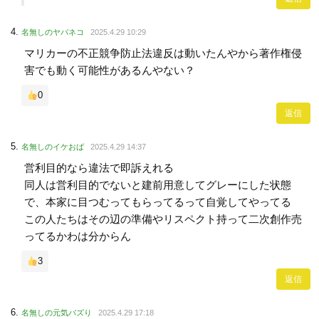
名無しのヤバネコ
2025.4.29 10:29
マリカーの不正競争防止法違反は動いたんやから著作権侵
害でも動く可能性があるんやない？
0
返信
名無しのイケおば
2025.4.29 14:37
営利目的なら違法で即訴えれる
同人は営利目的でないと建前用意してグレーにした状態
で、本家に目つむってもらってるって自覚してやってる
この人たちはその辺の準備やリスペクト持って二次創作売
ってるかわは分からん
3
返信
名無しの元気バズり
2025.4.29 17:18