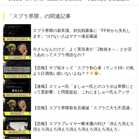
【凄すぎる】 力士の嫁に美人が多い理由→「これ」だったｗｗｗｗｗｗｗ
「スプラ界隈」の関連記事
【悲報】 コンビニのおにぎり、誰も食べなくなる…
スプラ界隈の新常識、対抗戦募集に『FF外から失礼し
ます』つけない人はマナー違反爆誕
今さらなんだけど、よく実況者が「2枚抜き～」とか言
うあれってスプラ用語なの？
【悲報】サブ垢キッズ「スプラ初心者（ランク19）の私
Powered by livedoor 相互RSS
より計測低い奴いないよね？？
」
【速報】スリュー氏「ましゅー氏とのコラボは界隈にと
って悪影響」と問題提起。これにましゅー氏もアンサー
を出しバチバチバトル開幕へ
【悲報】スプラ界隈新名言爆誕「スプラ三大七不思議」
【悲報】スプラプレイヤー断末魔の叫び「消えろ消えろ
消えろ消えろ消えろ消えろ消えろ消えろ消えろ」