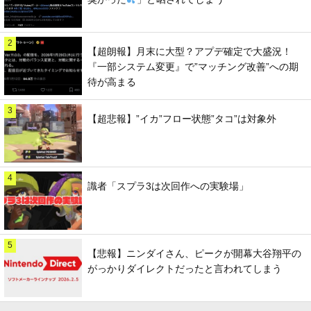
2
【超朗報】月末に大型？アプデ確定で大盛況！
『一部システム変更』で”マッチング改善”への期
待が高まる
3
【超悲報】”イカ”フロー状態”タコ”は対象外
4
識者「スプラ3は次回作への実験場」
5
【悲報】ニンダイさん、ピークが開幕大谷翔平の
がっかりダイレクトだったと言われてしまう