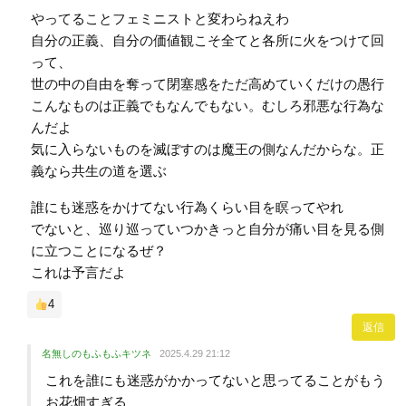
やってることフェミニストと変わらねえわ
自分の正義、自分の価値観こそ全てと各所に火をつけて回
って、
世の中の自由を奪って閉塞感をただ高めていくだけの愚行
こんなものは正義でもなんでもない。むしろ邪悪な行為な
んだよ
気に入らないものを滅ぼすのは魔王の側なんだからな。正
義なら共生の道を選ぶ
誰にも迷惑をかけてない行為くらい目を瞑ってやれ
でないと、巡り巡っていつかきっと自分が痛い目を見る側
に立つことになるぜ？
これは予言だよ
4
返信
名無しのもふもふキツネ
2025.4.29 21:12
これを誰にも迷惑がかかってないと思ってることがもう
お花畑すぎる