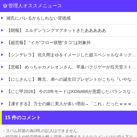
管理人オススメニュース
彼氏にバレるかもしれない背徳感
【朗報】 エルデンリングマグネットきたあああああ
【超悲報】 ”イカ”フロー状態”タコ”は対象外
【シンデレラ】 佐久間まゆをイメージした超スペシャルなネックレスが登場する件について
【悲報】 めっちゃカメレオンさん、早速パクリゲーが任天堂ストアに登場してしまう……
【にじさんじ】 舞元、弟への誕生日プレゼントがこちら『いやな兄』『ぶん殴られても文句は言えんやろこれ』
【にじ甲2026】 今の3年モードはKONAMIが意図したバランスなのか気になる
【凄すぎる】 力士の嫁に美人が多い理由→「これ」だったｗｗｗｗｗｗｗ
【悲報】 コンビニのおにぎり、誰も食べなくなる…
15 件のコメント
ボケて史上最強の作品 【画像】ボケて史上最強の作品、ついに決まるｗｗｗｗｗｗｗｗ
・スパム対策の為URLの記入はできません。
・特定個人や特定団体を酷く誹謗・中傷するようなコメントはお控え下さ