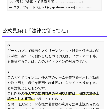
スプラ絵で金取ってる違反者
pic.twitter.com/goafzHsRFI
— スプラツイート代行bot (@splatweet_daiko)
April 26, 2025
公式見解は「法律に従ってね」
Q.
ゲームのプレイ動画やスクリーンショット以外の任天堂の知
的財産に基づいて創作したもの（例えば、ファンアート等）
を投稿することは、このガイドラインの対象ですか。
A.
このガイドラインは、任天堂のゲーム著作物を利用した動画
や静止画を、適切な動画や静止画の共有サイトへ投稿するこ
とを対象としたものです。
これ以外の
任天堂の知的財産の利用や創作は、各国の法令上
認められる範囲内
で行ってください。
なお、任天堂は、お客様の著作物の利用が法令上認められる