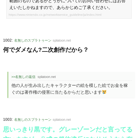
範囲のものであるかどうかについてのお問い合わせにはお答
えいたしかねますので、あらかじめご了承ください。
https://www.nintendo.co.jp/networkservice_guideline/ja/index.html
:
1002
名無しのスプラトゥーン
splatoon.net
何でダメなん?二次創作だから？
>>名無しの返信
splatoon.net
他の人が生み出したキャラクターの絵を模した絵でお金を稼
ぐのは著作権の侵害に当たるからだと思います
:
1003
名無しのスプラトゥーン
splatoon.net
思いっきり黒です。グレーゾーンだと言ってる