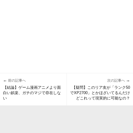
←
→
前の記事へ
次の記事へ
【結論】ゲーム漫画アニメより面
【疑問】このリア友が「ランク50
白い娯楽、ガチのマジで存在しな
でXP2700」とかほざいてるんだけ
い
どこれって現実的に可能なの？