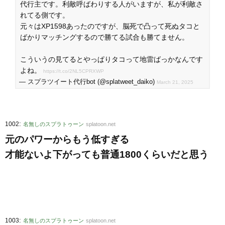
代行主です。利敵呼ばわりする人がいますが、私が利敵さ
れてる側です。
元々はXP1598あったのですが、脳死で凸って死ぬタコと
ばかりマッチングするので勝てる試合も勝てません。
こういうの見てるとやっぱりタコって地雷ばっかなんです
よね。
https://t.co/2NL5CPRXWP
— スプラツイート代行bot (@splatweet_daiko)
March 21, 2025
:
1002
名無しのスプラトゥーン
splatoon.net
元のパワーからもう低すぎる
才能ないよ下がっても普通1800くらいだと思う
:
1003
名無しのスプラトゥーン
splatoon.net