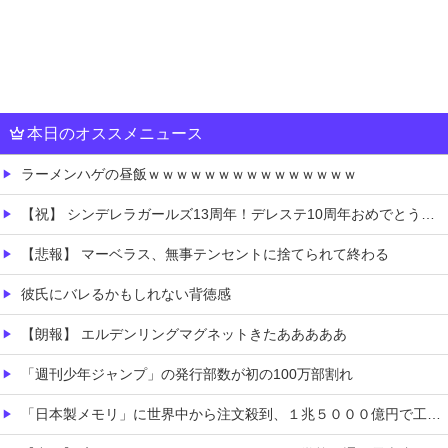
本日のオススメニュース
ラーメンハゲの昼飯ｗｗｗｗｗｗｗｗｗｗｗｗｗｗｗ
【祝】 シンデレラガールズ13周年！デレステ10周年おめでとう！ガチャ更新SSR八神マキノ・イベントSRイヴ、SR望月聖！
【悲報】 マーベラス、無事テンセントに捨てられて終わる
彼氏にバレるかもしれない背徳感
【朗報】 エルデンリングマグネットきたあああああ
「週刊少年ジャンプ」の発行部数が初の100万部割れ
「日本製メモリ」に世界中から注文殺到、１兆５０００億円で工場増築へ