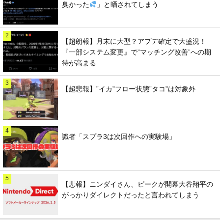
臭かった
」と晒されてしまう
2
【超朗報】月末に大型？アプデ確定で大盛況！
『一部システム変更』で”マッチング改善”への期
待が高まる
3
【超悲報】”イカ”フロー状態”タコ”は対象外
4
識者「スプラ3は次回作への実験場」
5
【悲報】ニンダイさん、ピークが開幕大谷翔平の
がっかりダイレクトだったと言われてしまう