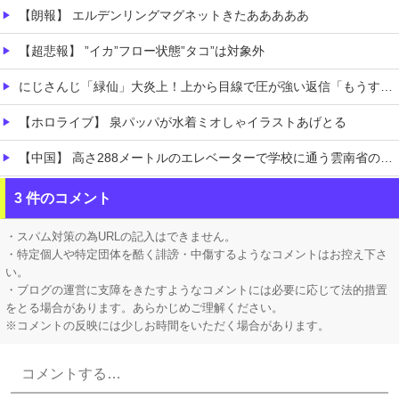
【朗報】 エルデンリングマグネットきたあああああ
【超悲報】 ”イカ”フロー状態”タコ”は対象外
にじさんじ「緑仙」大炎上！上から目線で圧が強い返信「もうすでに歌ってる」埋もれてる曲を救いたい歌ってみた企画と視聴者に対するSNS投稿が大荒れ
【ホロライブ】 泉パッパが水着ミオしゃイラストあげとる
【中国】 高さ288メートルのエレベーターで学校に通う雲南省の山地の子供たち 通学時間 3時間→30分に短縮
【画像】 日本さん、避難所が各国と比べて優秀過ぎると話題に
3 件のコメント
【凄すぎる】 力士の嫁に美人が多い理由→「これ」だったｗｗｗｗｗｗｗ
・スパム対策の為URLの記入はできません。
・特定個人や特定団体を酷く誹謗・中傷するようなコメントはお控え下さ
い。
・ブログの運営に支障をきたすようなコメントには必要に応じて法的措置
をとる場合があります。あらかじめご理解ください。
※コメントの反映には少しお時間をいただく場合があります。
Powered by livedoor 相互RSS