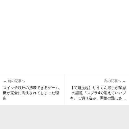
←
→
前の記事へ
次の記事へ
スイッチ以外の携帯できるゲーム
【問題提起】りうくん選手が禁忌
機が完全に淘汰されてしまった理
の話題『スプラ4で消えていいブ
由
キ』に切り込み、調整の難しさな
ど独自の視点で「傘」「ストリン
ガー」「ソイチューバー」などに
言及