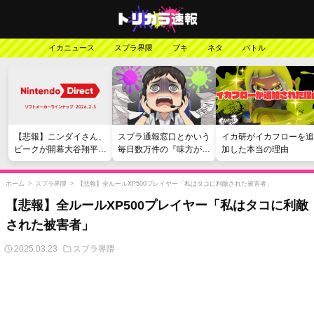
イカニュース
スプラ界隈
ブキ
ネタ
バトル
【悲報】ニンダイさん、
スプラ通報窓口とかいう
イカ研がイカフローを追
ピークが開幕大谷翔平の
毎日数万件の『味方が弱
加した本当の理由
がっかりダイレクトだっ
い』愚痴を読まされる苦
たと言われてしまう
行
ホーム
>
スプラ界隈
>
【悲報】全ルールXP500プレイヤー「私はタコに利敵された被害者」
【悲報】全ルールXP500プレイヤー「私はタコに利敵
された被害者」
2025.03.23
スプラ界隈