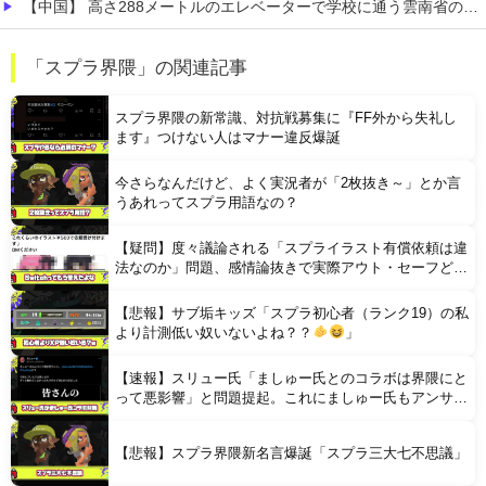
【中国】 高さ288メートルのエレベーターで学校に通う雲南省の山地の子供たち 通学時間 3時間→30分に短縮
【画像】 日本さん、避難所が各国と比べて優秀過ぎると話題に
「スプラ界隈」の関連記事
【凄すぎる】 力士の嫁に美人が多い理由→「これ」だったｗｗｗｗｗｗｗ
スプラ界隈の新常識、対抗戦募集に『FF外から失礼し
ます』つけない人はマナー違反爆誕
今さらなんだけど、よく実況者が「2枚抜き～」とか言
うあれってスプラ用語なの？
【疑問】度々議論される「スプライラスト有償依頼は違
Powered by livedoor 相互RSS
法なのか」問題、感情論抜きで実際アウト・セーフどっ
ちなの？
【悲報】サブ垢キッズ「スプラ初心者（ランク19）の私
より計測低い奴いないよね？？
」
【速報】スリュー氏「ましゅー氏とのコラボは界隈にと
って悪影響」と問題提起。これにましゅー氏もアンサー
を出しバチバチバトル開幕へ
【悲報】スプラ界隈新名言爆誕「スプラ三大七不思議」