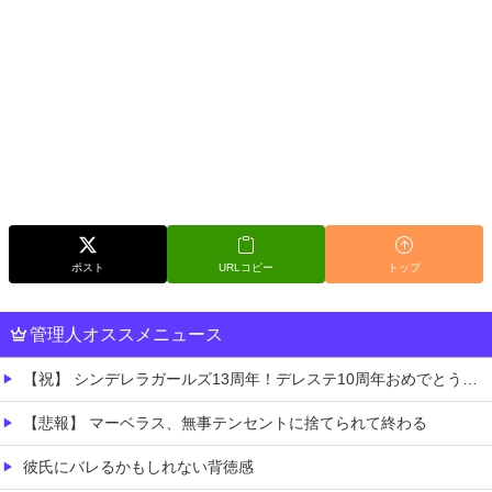
ポスト
URLコピー
トップ
管理人オススメニュース
【祝】 シンデレラガールズ13周年！デレステ10周年おめでとう！ガチャ更新SSR八神マキノ・イベントSRイヴ、SR望月聖！
【悲報】 マーベラス、無事テンセントに捨てられて終わる
彼氏にバレるかもしれない背徳感