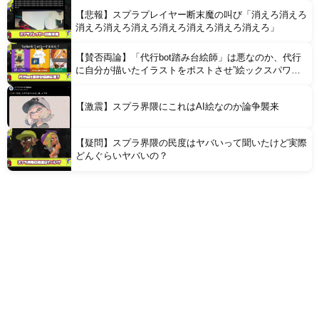
【悲報】スプラプレイヤー断末魔の叫び「消えろ消えろ
消えろ消えろ消えろ消えろ消えろ消えろ消えろ」
【賛否両論】「代行bot踏み台絵師」は悪なのか、代行
に自分が描いたイラストをポストさせ”絵ックスパワ
ー”を計測する風潮に問題視
【激震】スプラ界隈にこれはAI絵なのか論争襲来
【疑問】スプラ界隈の民度はヤバいって聞いたけど実際
どんぐらいヤバいの？