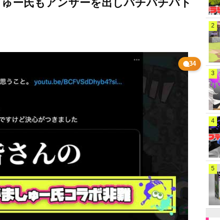
しゅー氏もアンサーを出しバチバチバト
2
34
3
4
5