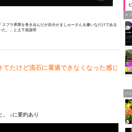
ス
「スプラ界隈を巻き込んだが自分がましゅーさんを嫌いなだけである
いた。」と土下座謝罪
きてたけど流石に看過できなくなった感じ
バ
。 ↓に要約あり