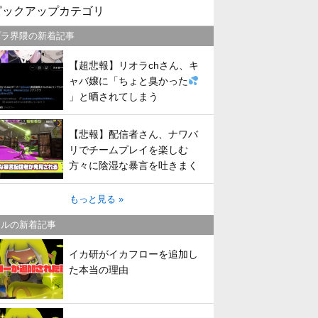
ピックアップカテゴリ
プラ界隈の新着記事
【超悲報】リオラchさん、キ
ャバ嬢に「ちょと臭かった
」と晒されてしまう
【悲報】配信者さん、ナワバ
リでチームプレイを楽しむ
方々に陰湿な暴言を吐きまく
ってしまう
もっと見る »
トルの新着記事
イカ研がイカフローを追加し
た本当の理由