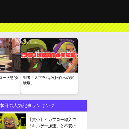
ロー状態”タ
識者「スプラ3は次回作への実
験場」
本日の人気記事ランキング
【賛否】イカフロー導入で
「キルゲー加速」と不安の