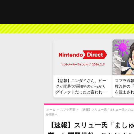
【悲報】ニンダイさん、ピー
スプラ通
クが開幕大谷翔平のがっかり
数万件の
ダイレクトだったと言われて
を読まさ
しまう
ホーム
>
スプラ界隈
>
【速報】スリュー氏「ましゅー氏とのコ
ル開幕へ
【速報】スリュー氏「まし