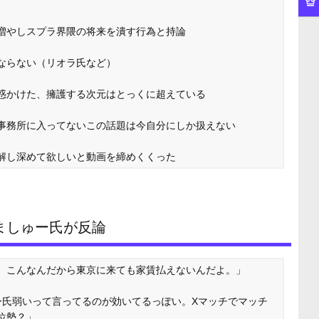
増やしスプラ界隈の将来を潰す行為と持論
ならない（リオラ氏など）
惑かけた、擁護する次元はとっくに超えている
事務所に入ってないこの話題は今自分にしか扱えない
解し深めて欲しいと動画を締めくくった
ましゅー氏が反論
。こんなんだから東京に来ても家賃払えないんだよ。」
ー氏弱いって言ってるのが効いてるっぽい。Xマッチでマッチ
位勢？」