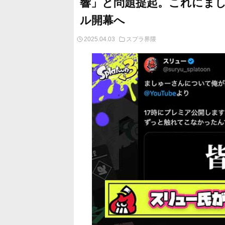
響」と問題提起。これにま
ル開幕へ
2025.04.03
スプラ界隈