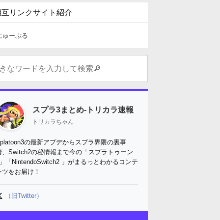
相互リンクサイト紹介
にゅーぷる
スプラ3まとめ-トリカラ速報
トリカラちゃん
Splatoon3の最新アプデからスプラ界隈の裏事
情、Switch2の秘情報まで今の「スプラトゥーン
3」「NintendoSwitch2 」がまるっとわかるコンテ
ンツをお届け！
（旧Twitter）