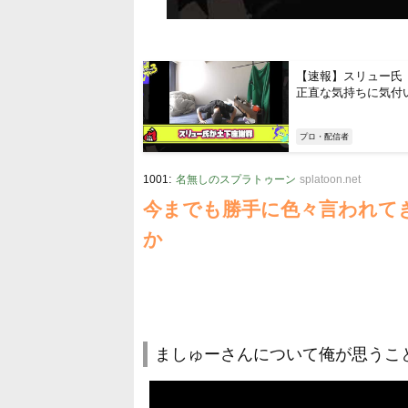
【速報】スリュー氏
正直な気持ちに気付
プロ・配信者
:
1001
名無しのスプラトゥーン
splatoon.net
今までも勝手に色々言われて
か
ましゅーさんについて俺が思うこと