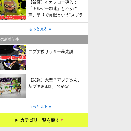
【賛否】イカフロー導入で
「キルゲー加速」と不安の
声、塗りで貢献という”スプラ
らしさ”は失われてしまうのか
もっと見る »
キの新着記事
アプデ後リッター暴走説
【悲報】大型？アプデさん、
新ブキ追加無しで確定
もっと見る »
カテゴリ一覧を開く