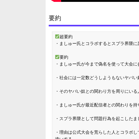
要約
超要約
・ましゅー氏とコラボするとスプラ界隈に
要約
・ましゅー氏が今まで偽名を使って大会に
・社会には一定数どうしようもないヤバい
・そのヤバい奴との関わり方を周りにいる
・ましゅー氏が最近配信者との関わりを持
・スプラ界隈として問題行為を起こしたま
・理由は公式大会を荒らした人とコラボし
違いする