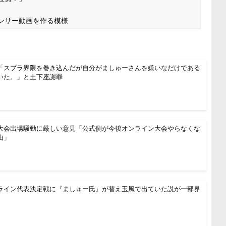
ンサー動画を作る模様
「スプラ界隈を巻き込んだが自分がましゅーさんを嫌いなだけである
いた。」と土下座謝罪
大会出場騒動に厳しい意見「公式側が今後オンライン大会やらなくな
由」
ライン代表決定戦に『ましゅー氏』が替え玉風で出ていた説が一部界