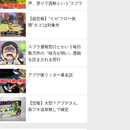
声、塗りで貢献という”スプラ
らしさ”は失われてしまうのか
【超悲報】”イカ”フロー状
態”タコ”は対象外
スプラ通報窓口とかいう毎日
数万件の『味方が弱い』愚痴
を読まされる苦行
アプデ後リッター暴走説
【悲報】大型？アプデさん、
新ブキ追加無しで確定