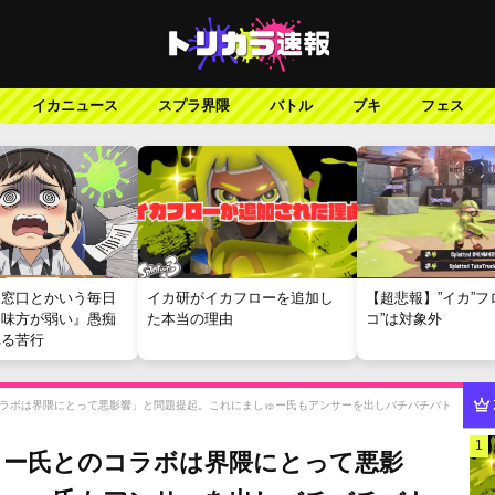
イカニュース
スプラ界隈
バトル
ブキ
フェス
報窓口とかいう毎日
イカ研がイカフローを追加し
【超悲報】”イカ”フ
『味方が弱い』愚痴
た本当の理由
コ”は対象外
れる苦行
ラボは界隈にとって悪影響」と問題提起。これにましゅー氏もアンサーを出しバチバチバト
1
ゅー氏とのコラボは界隈にとって悪影