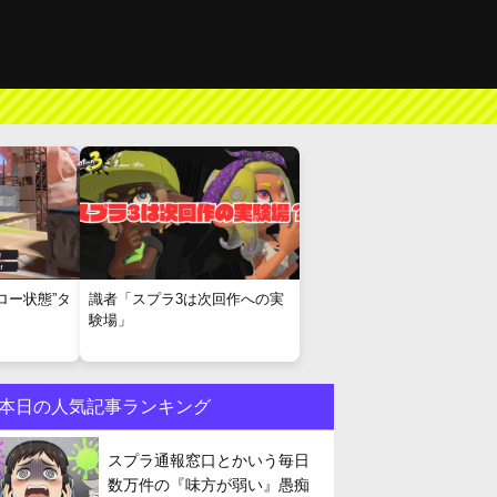
ロー状態”タ
識者「スプラ3は次回作への実
験場」
本日の人気記事ランキング
スプラ通報窓口とかいう毎日
数万件の『味方が弱い』愚痴