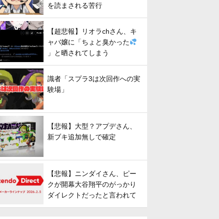
を読まされる苦行
【超悲報】リオラchさん、キ
ャバ嬢に「ちょと臭かった
」と晒されてしまう
識者「スプラ3は次回作への実
験場」
【悲報】大型？アプデさん、
新ブキ追加無しで確定
【悲報】ニンダイさん、ピー
クが開幕大谷翔平のがっかり
ダイレクトだったと言われて
しまう