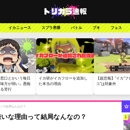
イカニュース
スプラ界隈
バトル
ブキ
フェス
報窓口とかいう毎日
イカ研がイカフローを追加し
【超悲報】”イカ”フ
『味方が弱い』愚痴
た本当の理由
コ”は対象外
れる苦行
って結局なんなの？
嫌いな理由って結局なんなの？
1