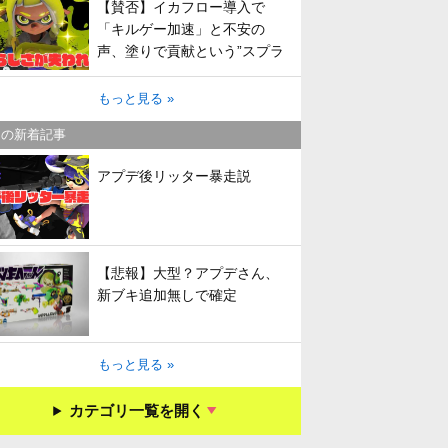
【賛否】イカフロー導入で
「キルゲー加速」と不安の
声、塗りで貢献という”スプラ
らしさ”は失われてしまうのか
もっと見る »
キの新着記事
アプデ後リッター暴走説
【悲報】大型？アプデさん、
新ブキ追加無しで確定
もっと見る »
カテゴリ一覧を開く