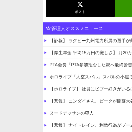
ポスト
管理人オススメニュース
【訃報】 ラグビー九州電力所属の選手が熱
【厚生年金 平均15万円の厳しさ】 月20
PTA会長「PTA参加拒否した親へ最終警
ホロライブ「大空スバル」スバルの小屋で気になる反応！みこち
【ホロライブ】 社員にビブー好きがいる
【悲報】 ニンダイさん、ピークが開幕
ヌードデッサンの犯人
【悲報】 ナイトレイン、利敵行為がブー