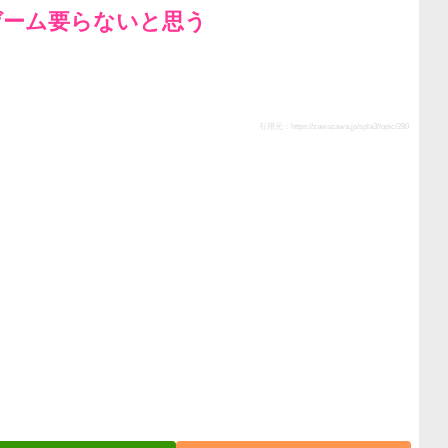
ゲーム要らないと思う
引用元：
https://zawazawa.jp/spla3/topic/280