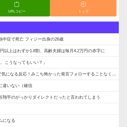
URLコピー
トップ
中症で死亡 フィジー出身の26歳
万円以上はわずか1.8割、高齢夫婦は毎月4.2万円の赤字に
告。こうなってもいい？」
怖かった発言フォローすることなく聞き流す「水宮枢」ぺこーらについては親しみ込めて語る
に違いない（確信
大谷翔平のがっかりダイレクトだったと言われてしまう
ムになる