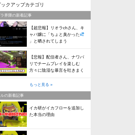
ピックアップカテゴリ
プラ界隈の新着記事
【超悲報】リオラchさん、キ
ャバ嬢に「ちょと臭かった
」と晒されてしまう
【悲報】配信者さん、ナワバ
リでチームプレイを楽しむ
方々に陰湿な暴言を吐きまく
ってしまう
もっと見る »
トルの新着記事
イカ研がイカフローを追加し
た本当の理由