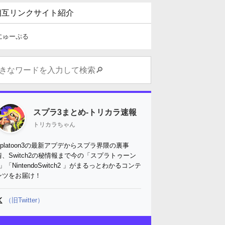
相互リンクサイト紹介
にゅーぷる
スプラ3まとめ-トリカラ速報
トリカラちゃん
Splatoon3の最新アプデからスプラ界隈の裏事
情、Switch2の秘情報まで今の「スプラトゥーン
3」「NintendoSwitch2 」がまるっとわかるコンテ
ンツをお届け！
（旧Twitter）