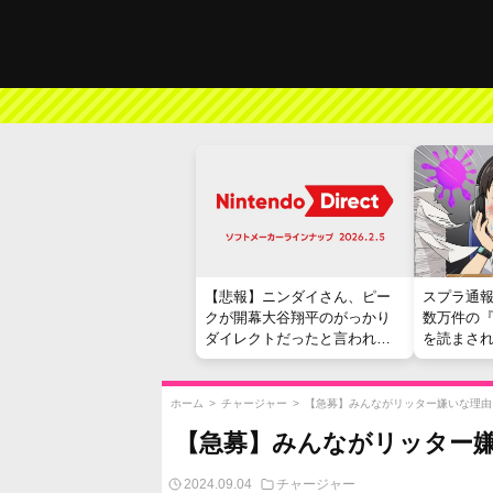
【悲報】ニンダイさん、ピー
スプラ通
クが開幕大谷翔平のがっかり
数万件の
ダイレクトだったと言われて
を読まさ
しまう
ホーム
>
チャージャー
>
【急募】みんながリッター嫌いな理由
【急募】みんながリッター
2024.09.04
チャージャー