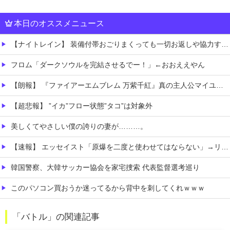
本日のオススメニュース
【ナイトレイン】 装備付帯おごりまくっても一切お返しや協力する気がないプレイヤーいるけど…
フロム「ダークソウルを完結させるでー！」←おおええやん
【朗報】 『ファイアーエムブレム 万紫千紅』真の主人公マイユニはキャラメイクが可能
【超悲報】 ”イカ”フロー状態”タコ”は対象外
美しくてやさしい僕の誇りの妻が………。
【速報】 エッセイスト「原爆を二度と使わせてはならない」→リプ「もちろん中国の核も非難する？」→即ブロック
韓国警察、大韓サッカー協会を家宅捜索 代表監督選考巡り
このパソコン買おうか迷ってるから背中を刺してくれｗｗｗ
【朗報】 マツダ、新型CX-5が売れて黒字転換！！
「バトル」の関連記事
移民ベトナム女達の宅飲み、レベチｗｗｗｗｗｗｗｗｗｗｗｗｗｗｗｗｗｗｗｗｗｗｗｗ