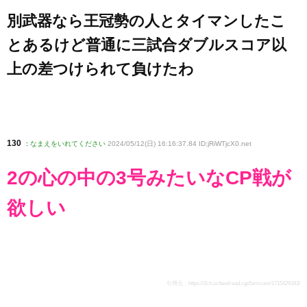
別武器なら王冠勢の人とタイマンしたこ
とあるけど普通に三試合ダブルスコア以
上の差つけられて負けたわ
130
:
なまえをいれてください
2024/05/12(日) 16:16:37.84 ID:jRiWTjcX0
.net
2の心の中の3号みたいなCP戦が
欲しい
引用元：
https://2ch.sc/test/read.cgi/famicom/1715429183/