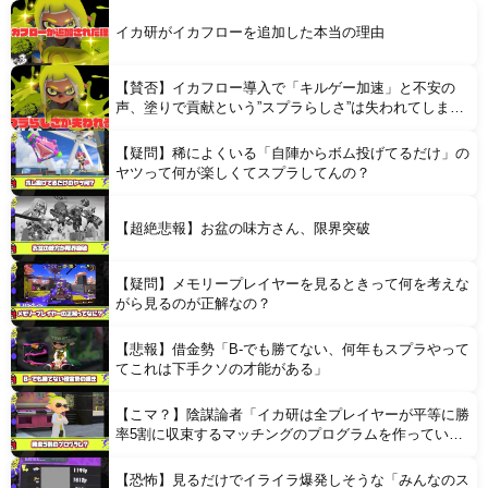
イカ研がイカフローを追加した本当の理由
【賛否】イカフロー導入で「キルゲー加速」と不安の
声、塗りで貢献という”スプラらしさ”は失われてしまう
のか
【疑問】稀によくいる「自陣からボム投げてるだけ」の
Powered by livedoor 相互RSS
ヤツって何が楽しくてスプラしてんの？
【超絶悲報】お盆の味方さん、限界突破
【疑問】メモリープレイヤーを見るときって何を考えな
がら見るのが正解なの？
【悲報】借金勢「B-でも勝てない、何年もスプラやって
てこれは下手クソの才能がある」
【こマ？】陰謀論者「イカ研は全プレイヤーが平等に勝
率5割に収束するマッチングのプログラムを作ってい
る」
【恐怖】見るだけでイライラ爆発しそうな「みんなのス