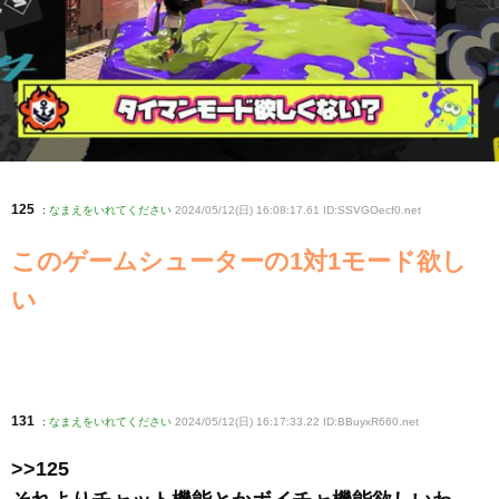
125
:
なまえをいれてください
2024/05/12(日) 16:08:17.61 ID:SSVGOecf0
.net
このゲームシューターの1対1モード欲し
い
131
:
なまえをいれてください
2024/05/12(日) 16:17:33.22 ID:BBuyxR660
.net
>>125