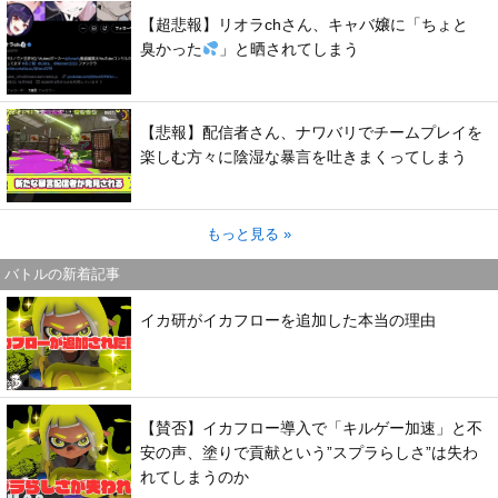
【超悲報】リオラchさん、キャバ嬢に「ちょと
臭かった
」と晒されてしまう
【悲報】配信者さん、ナワバリでチームプレイを
楽しむ方々に陰湿な暴言を吐きまくってしまう
もっと見る »
バトルの新着記事
イカ研がイカフローを追加した本当の理由
【賛否】イカフロー導入で「キルゲー加速」と不
安の声、塗りで貢献という”スプラらしさ”は失わ
れてしまうのか