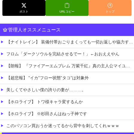
ポスト
URLコピー
トップ
管理人オススメニュース
【ナイトレイン】 装備付帯おごりまくっても一切お返しや協力する気がないプレイヤーいるけど…
フロム「ダークソウルを完結させるでー！」←おおええやん
【朗報】 『ファイアーエムブレム 万紫千紅』真の主人公マイユニはキャラメイクが可能
【超悲報】 ”イカ”フロー状態”タコ”は対象外
美しくてやさしい僕の誇りの妻が………。
【ホロライブ】 トワ様キャラ変するんか
【ホロライブ】 ※杉田さんはねっ子神です
このパソコン買おうか迷ってるから背中を刺してくれｗｗｗ