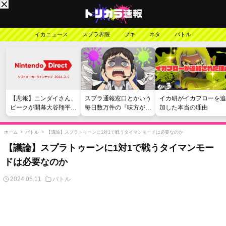
イカニュース
スプラ界隈
ブキ
ネタ
バトル
【悲報】ニンダイさん、
スプラ通報窓口とかいう
イカ研がイカフローを追
ピークが開幕大谷翔平の
毎日数万件の『味方が弱
加した本当の理由
がっかりダイレクトだっ
い』愚痴を読まされる苦
たと言われてしまう
行
ホーム
>
バトル
>
【議論】スプラトゥーンに1対1で戦うタイマンモードは必要なのか
【議論】スプラトゥーンに1対1で戦うタイマンモー
ドは必要なのか
2024.06.11
バトル