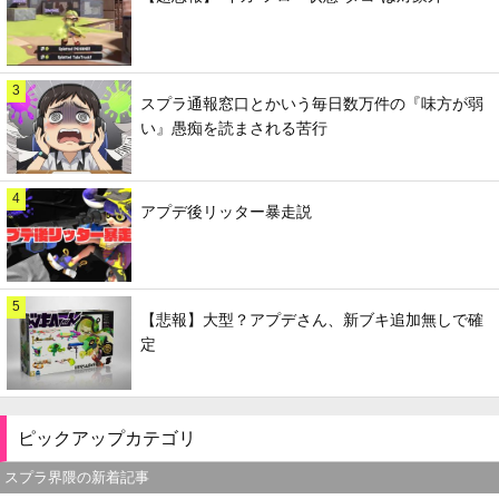
3
スプラ通報窓口とかいう毎日数万件の『味方が弱
い』愚痴を読まされる苦行
4
アプデ後リッター暴走説
5
【悲報】大型？アプデさん、新ブキ追加無しで確
定
ピックアップカテゴリ
スプラ界隈の新着記事