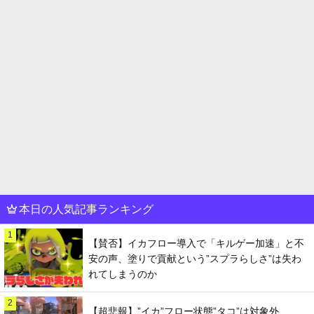
本日の人気記事ランキング
1
【賛否】イカフロー導入で「キルゲー加速」と不
安の声、塗りで貢献という”スプラらしさ”は失わ
れてしまうのか
2
【超悲報】”イカ”フロー状態”タコ”は対象外