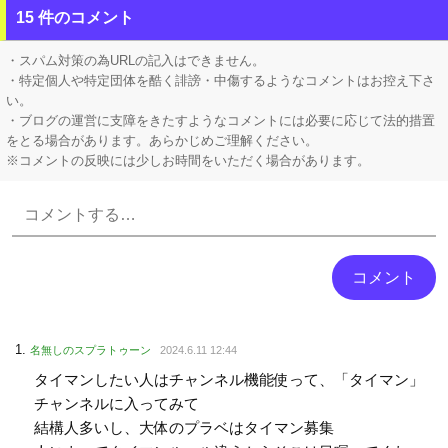
【朗報】 マツダ、新型CX-5が売れて黒字転換！！
15 件のコメント
移民ベトナム女達の宅飲み、レベチｗｗｗｗｗｗｗｗｗｗｗｗｗｗｗｗｗｗｗｗｗｗｗｗ
・スパム対策の為URLの記入はできません。
・特定個人や特定団体を酷く誹謗・中傷するようなコメントはお控え下さ
い。
・ブログの運営に支障をきたすようなコメントには必要に応じて法的措置
をとる場合があります。あらかじめご理解ください。
※コメントの反映には少しお時間をいただく場合があります。
Powered by livedoor 相互RSS
名無しのスプラトゥーン
2024.6.11 12:44
タイマンしたい人はチャンネル機能使って、「タイマン」
チャンネルに入ってみて
結構人多いし、大体のプラベはタイマン募集