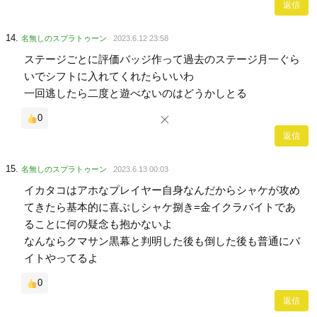
返信
名無しのスプラトゥーン
2023.6.12 23:58
ステージごとに評価バッジ作って過去のステージ月一ぐら
いでシフトに入れてくれたらいいわ
一回逃したら二度と遊べないのはどうかしとる
0
返信
名無しのスプラトゥーン
2023.6.13 00:03
イカタコはアホなプレイヤー自身なんだからシャケが攻め
てきたら基本的に喜ぶしシャケ捌き=金イクラバイトであ
ることに何の疑念も抱かないよ
なんならクマサン黒幕と判明した後も倒した後も普通にバ
イトやってるよ
0
返信