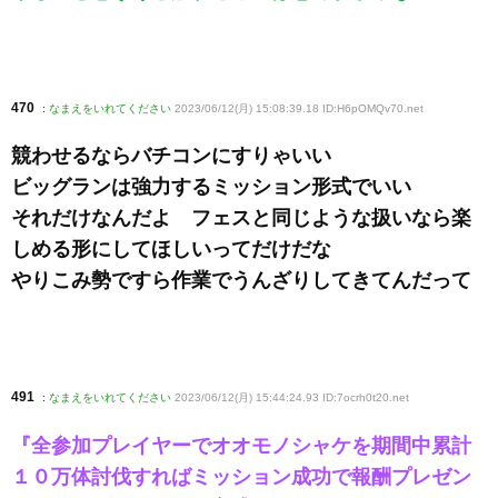
470
:
なまえをいれてください
2023/06/12(月) 15:08:39.18 ID:H6pOMQv70
.net
競わせるならバチコンにすりゃいい
ビッグランは強力するミッション形式でいい
それだけなんだよ フェスと同じような扱いなら楽
しめる形にしてほしいってだけだな
やりこみ勢ですら作業でうんざりしてきてんだって
491
:
なまえをいれてください
2023/06/12(月) 15:44:24.93 ID:7ocrh0t20
.net
『全参加プレイヤーでオオモノシャケを期間中累計
１０万体討伐すればミッション成功で報酬プレゼン