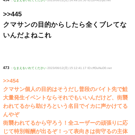
454
:
なまえをいれてください
2023/06/12(月) 14:49:26.50 ID:Zs+Rt1fyd
.net
>>445
クマサンの目的からしたら全くブレてな
いんだよねこれ
473
:
なまえをいれてください
2023/06/12(月) 15:12:41.17 ID:cffDuNuD0
.net
>>454
クマサン個人の目的はそうだし普段のバイト先で鮭
大量発生イベントならそれでもいいんだけど、街襲
われてるから助けろという名目でイカに声かけてる
んやぞ
街襲われてるから守ろう！全ユーザーの頑張りに応
じて特別報酬が出るぞ！って表向きは街守るの主体