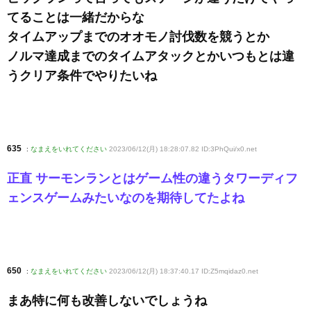
てることは一緒だからな
タイムアップまでのオオモノ討伐数を競うとか
ノルマ達成までのタイムアタックとかいつもとは違
うクリア条件でやりたいね
635
:
なまえをいれてください
2023/06/12(月) 18:28:07.82 ID:3PhQui/x0
.net
正直 サーモンランとはゲーム性の違うタワーディフ
ェンスゲームみたいなのを期待してたよね
650
:
なまえをいれてください
2023/06/12(月) 18:37:40.17 ID:Z5mqidaz0
.net
まあ特に何も改善しないでしょうね