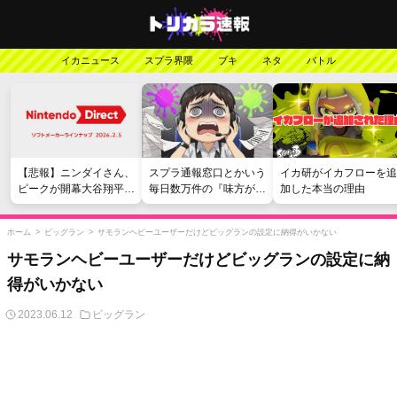
イカニュース
スプラ界隈
ブキ
ネタ
バトル
【悲報】ニンダイさん、
スプラ通報窓口とかいう
イカ研がイカフローを追
ピークが開幕大谷翔平の
毎日数万件の『味方が弱
加した本当の理由
がっかりダイレクトだっ
い』愚痴を読まされる苦
たと言われてしまう
行
ホーム
>
ビッグラン
>
サモランヘビーユーザーだけどビッグランの設定に納得がいかない
サモランヘビーユーザーだけどビッグランの設定に納
得がいかない
2023.06.12
ビッグラン