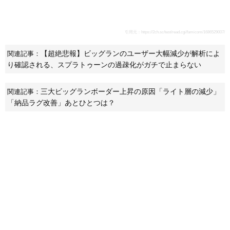
引用元：
https://2ch.sc/test/read.cgi/famicom/1686529007/
【超絶悲報】ビッグランのユーザー大幅減少が解析によ
関連記事：
り確認される、スプラトゥーンの過疎化がガチで止まらない
三大ビッグランボーダー上昇の原因「ライト層の減少」
関連記事：
「納品ラグ改善」あとひとつは？