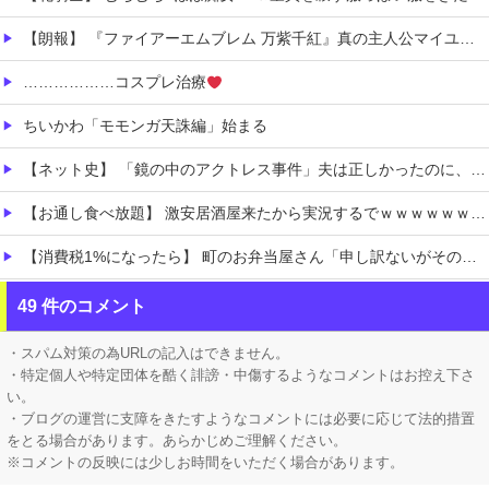
【朗報】 『ファイアーエムブレム 万紫千紅』真の主人公マイユニはキャラメイクが可能
………………コスプレ治療
ちいかわ「モモンガ天誅編」始まる
【ネット史】 「鏡の中のアクトレス事件」夫は正しかったのに、なぜ喧嘩は終わらなかったのか
【お通し食べ放題】 激安居酒屋来たから実況するでｗｗｗｗｗｗｗｗ（画像あり）
【消費税1%になったら】 町のお弁当屋さん「申し訳ないがその分商品代を値上げして店頭価格を変えない」
【ホロライブ】 トワ様キャラ変するんか
49 件のコメント
【にじさんじ】 すこや、母親に「ゴミ持ってきなさいよ！」→ おしり振りながら「いーやーヤダヤダ」した結果ガチめにしばかれる
・スパム対策の為URLの記入はできません。
・特定個人や特定団体を酷く誹謗・中傷するようなコメントはお控え下さ
い。
・ブログの運営に支障をきたすようなコメントには必要に応じて法的措置
をとる場合があります。あらかじめご理解ください。
※コメントの反映には少しお時間をいただく場合があります。