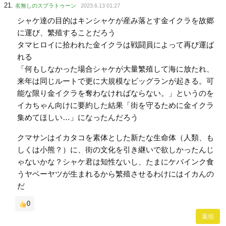
名無しのスプラトゥーン
2023.6.13 01:27
シャケ達の目的はキンシャケが産み落とす金イクラを故郷
に運び、繁殖することだろう
タマヒロイに拾われた金イクラは戦闘員によって再び運ば
れる
「何もしなかった場合シャケが大量繁殖して海に放たれ、
来年は同じルートで更に大規模なビッグランが起きる。可
能な限り金イクラを奪わなければならない。」というのを
イカちゃん向けに要約した結果「街を守るために金イクラ
集めてほしい…」になったんだろう
クマサンはイカタコを素体とした新たな生命体（人類、も
しくは小熊？）に、街の文化を引き継いで欲しかったんじ
ゃないかな？シャケ君は知性ないし、たまにケバインク食
うヤベーヤツが生まれるから繁殖させるわけにはイカんの
だ
0
返信