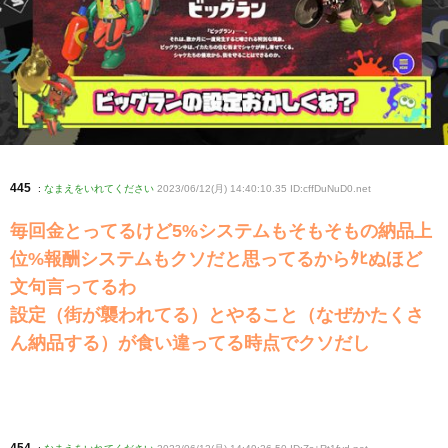
445
:
なまえをいれてください
2023/06/12(月) 14:40:10.35 ID:cffDuNuD0
.net
毎回金とってるけど5%システムもそもそもの納品上
位%報酬システムもクソだと思ってるからﾀﾋぬほど
文句言ってるわ
設定（街が襲われてる）とやること（なぜかたくさ
ん納品する）が食い違ってる時点でクソだし