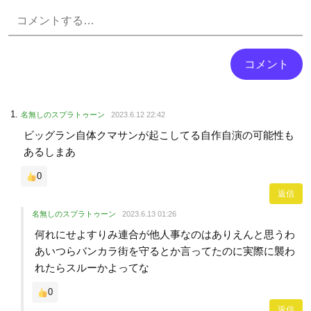
Powered by livedoor 相互RSS
名無しのスプラトゥーン
2023.6.12 22:42
ビッグラン自体クマサンが起こしてる自作自演の可能性も
あるしまあ
0
返信
名無しのスプラトゥーン
2023.6.13 01:26
何れにせよすりみ連合が他人事なのはありえんと思うわ
あいつらバンカラ街を守るとか言ってたのに実際に襲わ
れたらスルーかよってな
0
返信