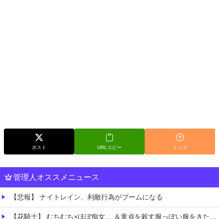
ポスト
URLコピー
トップ
管理人オススメニュース
【悲報】 ナイトレイン、利敵行為がブームになる
【花騎士】 むちむち×ほぼ痴女… ＆童貞を穀す服っぽい服をきたホウオウボクへの反応！！！