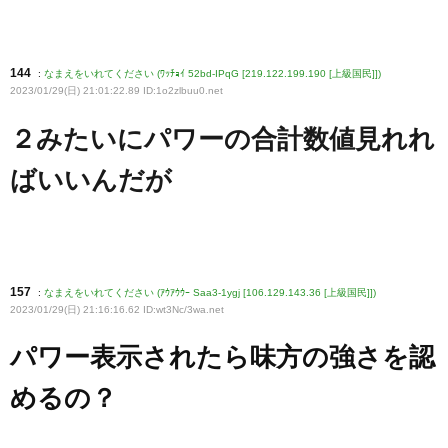
144
:
なまえをいれてください (ﾜｯﾁｮｲ 52bd-IPqG [219.122.199.190 [上級国民]])
2023/01/29(日) 21:01:22.89 ID:1o2zlbuu0
.net
２みたいにパワーの合計数値見れれ
ばいいんだが
157
:
なまえをいれてください (ｱｳｱｳｳｰ Saa3-1ygj [106.129.143.36 [上級国民]])
2023/01/29(日) 21:16:16.62 ID:wt3Nc/3wa
.net
パワー表示されたら味方の強さを認
めるの？