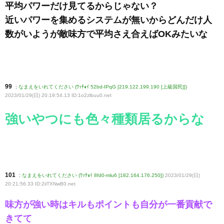
平均パワーだけ見てるからじゃない？
近いパワーを集めるシステムが無いからどんだけ人
数がいようが敵味方で平均さえ合えばOKみたいな
99
:
なまえをいれてください (ﾜｯﾁｮｲ 52bd-IPqG [219.122.199.190 [上級国民]])
2023/01/29(日) 20:19:54.13 ID:1o2zlbuu0
.net
強いやつにも色々種類居るからな
101
:
なまえをいれてください (ﾜｯﾁｮｲ 8fd0-mlu6 [182.164.176.250])
2023/01/29(日)
20:21:56.33 ID:2iiTXNwB0
.net
味方が強い時はキルもポイントも自分が一番貢献で
きてて