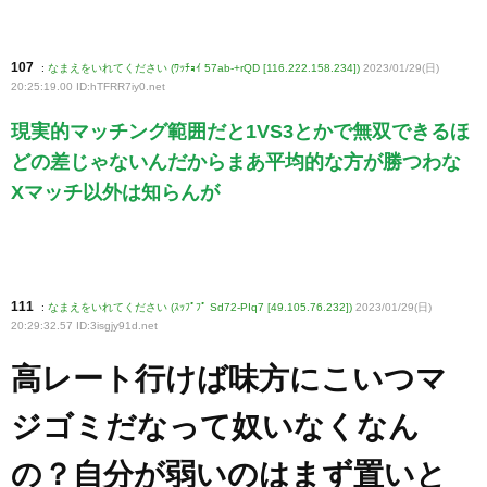
107
:
なまえをいれてください (ﾜｯﾁｮｲ 57ab-+rQD [116.222.158.234])
2023/01/29(日)
20:25:19.00 ID:hTFRR7iy0
.net
現実的マッチング範囲だと1VS3とかで無双できるほ
どの差じゃないんだからまあ平均的な方が勝つわな
Xマッチ以外は知らんが
111
:
なまえをいれてください (ｽｯﾌﾟﾌﾟ Sd72-PIq7 [49.105.76.232])
2023/01/29(日)
20:29:32.57 ID:3isgjy91d
.net
高レート行けば味方にこいつマ
ジゴミだなって奴いなくなん
の？自分が弱いのはまず置いと