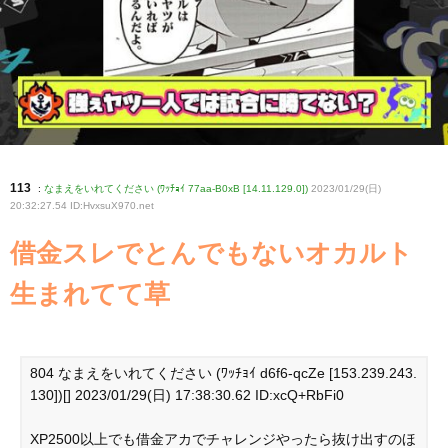
113
:
なまえをいれてください (ﾜｯﾁｮｲ 77aa-B0xB [14.11.129.0])
2023/01/29(日)
20:32:27.54 ID:HvxsuX970
.net
借金スレでとんでもないオカルト
生まれてて草
804 なまえをいれてください (ﾜｯﾁｮｲ d6f6-qcZe [153.239.243.
130])[] 2023/01/29(日) 17:38:30.62 ID:xcQ+RbFi0
XP2500以上でも借金アカでチャレンジやったら抜け出すのほ