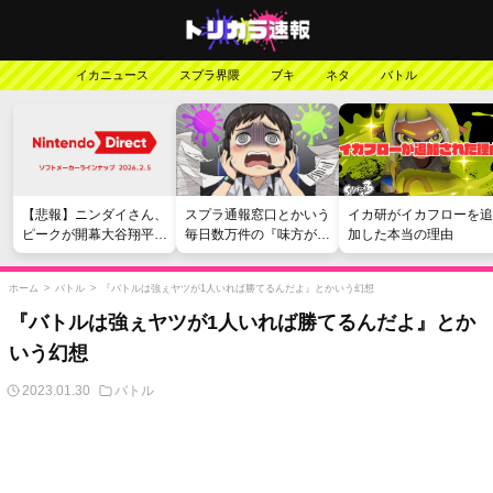
イカニュース
スプラ界隈
ブキ
ネタ
バトル
【悲報】ニンダイさん、
スプラ通報窓口とかいう
イカ研がイカフローを追
ピークが開幕大谷翔平の
毎日数万件の『味方が弱
加した本当の理由
がっかりダイレクトだっ
い』愚痴を読まされる苦
たと言われてしまう
行
ホーム
>
バトル
>
『バトルは強ぇヤツが1人いれば勝てるんだよ』とかいう幻想
『バトルは強ぇヤツが1人いれば勝てるんだよ』とか
いう幻想
2023.01.30
バトル