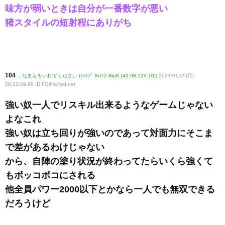
味方が弱いときは自分が一番数字が悪い
猪スタイルの短射程にありがち
104
:
なまえをいれてください (ｽｯｯﾌﾟ Sd72-BipK [49.98.129.10])
2023/01/29(日)
20:23:29.89 ID:FGlINxNyd
.net
強い奴一人でリスキル出来るようなゲームじゃない
よなこれ
強い奴は立ち回りが強いのであって対面力にそこま
で差があるわけじゃない
から、自陣の塗り状況が終わってたらいくら強くて
もボッコボコにされる
他全員パワー2000以下とかなら一人でも無双できる
だろうけど