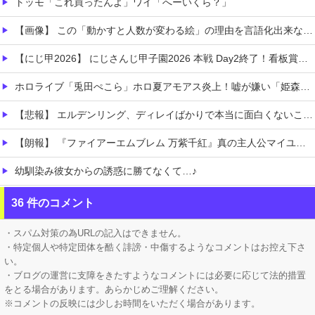
トッモ「これ買ったんよ」ワイ「へーいくら？」
【画像】 この「動かすと人数が変わる絵」の理由を言語化出来ない助けて
【にじ甲2026】 にじさんじ甲子園2026 本戦 Day2終了！看板賞うおおおおおおおおおお
ホロライブ「兎田ぺこら」ホロ夏アモアス炎上！嘘が嫌い「姫森ルーナ」筋を通す「大空スバル」ケモミミリーグにコラボ被せることへ抗議の意思表示か
【悲報】 エルデンリング、ディレイばかりで本当に面白くないこのゲーム←賛同の声が多数…
【朗報】 『ファイアーエムブレム 万紫千紅』真の主人公マイユニはキャラメイクが可能
幼馴染み彼女からの誘惑に勝てなくて…♪
【ひぐらしのなく頃に】 前原圭一の遺書、今見るとガチで意味不明すぎるｗｗｗｗｗｗｗｗｗｗｗ
36 件のコメント
イカ研がイカフローを追加した本当の理由
・スパム対策の為URLの記入はできません。
・特定個人や特定団体を酷く誹謗・中傷するようなコメントはお控え下さ
い。
・ブログの運営に支障をきたすようなコメントには必要に応じて法的措置
をとる場合があります。あらかじめご理解ください。
※コメントの反映には少しお時間をいただく場合があります。