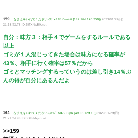
159
:
なまえをいれてください (ﾜｯﾁｮｲ 8fd0-mlu6 [182.164.176.250])
2023/01/29(日)
21:18:52.78 ID:2iiTXNwB0
.net
自分：味方３：相手４でゲームをするルールである
以上
ゴミが１人混じってきた場合は味方になる確率が
43％、相手に行く確率は57％だから
ゴミとマッチングするっていうのは差し引き14％ぶ
んの得が自分にあるんだよ
164
:
なまえをいれてください (ｽｯｯﾌﾟ Sd72-BipK [49.98.129.10])
2023/01/29(日)
21:21:24.46 ID:FGlINxNyd
.net
>>159