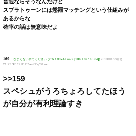
普通ならそうなんだけど
スプラトゥーンには懲罰マッチングという仕組みが
あるからな
確率の話は無意味だよ
169
:
なまえをいれてください (ﾜｯﾁｮｲ 9374-FmPe [106.176.163.64])
2023/01/29(日)
21:23:37.42 ID:D7omFDqY0
.net
>>159
スペシュがうろちょろしてたほう
が自分が有利理論すき