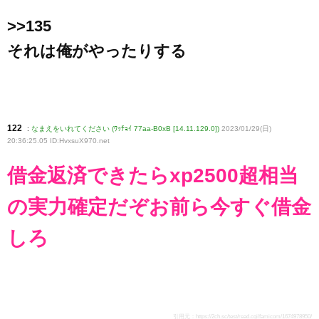
>>135
それは俺がやったりする
122
:
なまえをいれてください (ﾜｯﾁｮｲ 77aa-B0xB [14.11.129.0])
2023/01/29(日)
20:36:25.05 ID:HvxsuX970
.net
借金返済できたらxp2500超相当
の実力確定だぞお前ら今すぐ借金
しろ
引用元：
https://2ch.sc/test/read.cgi/famicom/1674978950/