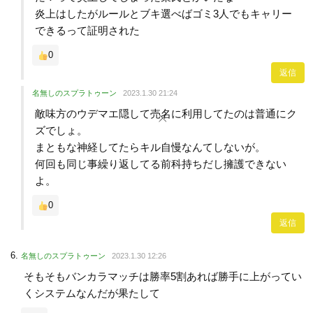
炎上はしたがルールとブキ選べばゴミ3人でもキャリー
できるって証明された
0
返信
名無しのスプラトゥーン
2023.1.30 21:24
敵味方のウデマエ隠して売名に利用してたのは普通にク
ズでしょ。
まともな神経してたらキル自慢なんてしないが。
何回も同じ事繰り返してる前科持ちだし擁護できない
よ。
0
返信
名無しのスプラトゥーン
2023.1.30 12:26
そもそもバンカラマッチは勝率5割あれば勝手に上がってい
くシステムなんだが果たして