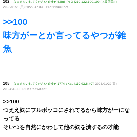
102
:
なまえをいれてください (ﾜｯﾁｮｲ 52bd-IPqG [219.122.199.190 [上級国民]])
2023/01/29(日) 20:22:47.03 ID:1o2zlbuu0
.net
>>100
味方がーとか言ってるやつが雑
魚
105
:
なまえをいれてください (ﾜｯﾁｮｲ 1774-gKau [110.92.8.40])
2023/01/29(日)
20:24:31.83 ID:FldY/pqW0
.net
>>100
つええ奴にフルボッコにされてるから味方がーにな
ってる
そいつを自然にかわして他の奴を潰するの才能