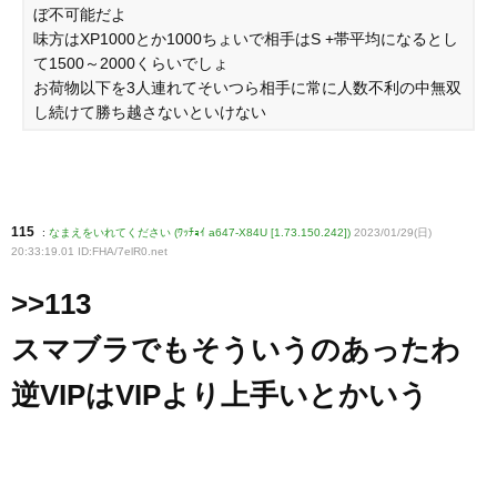
ぼ不可能だよ
味方はXP1000とか1000ちょいで相手はS +帯平均になるとし
て1500～2000くらいでしょ
お荷物以下を3人連れてそいつら相手に常に人数不利の中無双
し続けて勝ち越さないといけない
115
:
なまえをいれてください (ﾜｯﾁｮｲ a647-X84U [1.73.150.242])
2023/01/29(日)
20:33:19.01 ID:FHA/7elR0
.net
>>113
スマブラでもそういうのあったわ
逆VIPはVIPより上手いとかいう