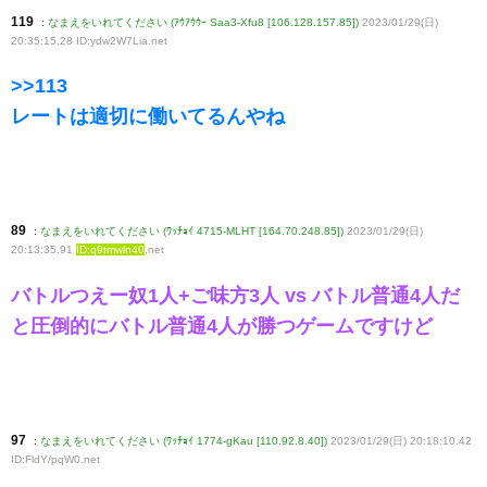
119
:
なまえをいれてください (ｱｳｱｳｳｰ Saa3-Xfu8 [106.128.157.85])
2023/01/29(日)
20:35:15.28 ID:ydw2W7Lia
.net
>>113
レートは適切に働いてるんやね
89
:
なまえをいれてください (ﾜｯﾁｮｲ 4715-MLHT [164.70.248.85])
2023/01/29(日)
20:13:35.91
ID:q9tmwln40
.net
バトルつえー奴1人+ご味方3人 vs バトル普通4人だ
と圧倒的にバトル普通4人が勝つゲームですけど
97
:
なまえをいれてください (ﾜｯﾁｮｲ 1774-gKau [110.92.8.40])
2023/01/29(日) 20:18:10.42
ID:FldY/pqW0
.net