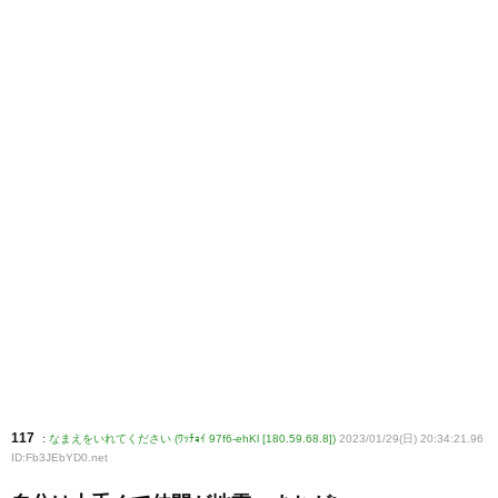
117
:
なまえをいれてください (ﾜｯﾁｮｲ 97f6-ehKl [180.59.68.8])
2023/01/29(日) 20:34:21.96
ID:Fb3JEbYD0
.net