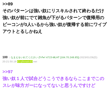
>>89
そのパターンは強い奴にリスキルされて終わるだけ
強い奴が前にでて雑魚が下がるパターンで復帰用の
ビーコンが3人いるから強い奴が復帰する前にワイプ
アウトとるしかねえ
100
:
なまえをいれてください (ﾜｯﾁｮｲ 4715-MLHT [164.70.248.85])
2023/01/29(日)
20:21:50.18
ID:q9tmwln40
.net
>>97
強い奴１人で試合どうこうできるならここまでこの
スレが味方ガーになってないと思うんですけど