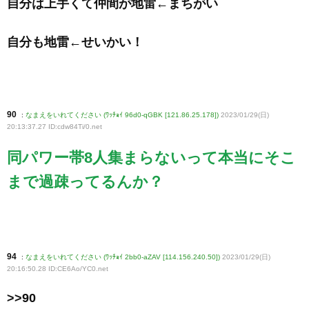
自分は上手くて仲間が地雷←まちがい
自分も地雷←せいかい！
90
:
なまえをいれてください (ﾜｯﾁｮｲ 96d0-qGBK [121.86.25.178])
2023/01/29(日)
20:13:37.27 ID:cdw84Ti/0
.net
同パワー帯8人集まらないって本当にそこ
まで過疎ってるんか？
94
:
なまえをいれてください (ﾜｯﾁｮｲ 2bb0-aZAV [114.156.240.50])
2023/01/29(日)
20:16:50.28 ID:CE6Ao/YC0
.net
>>90