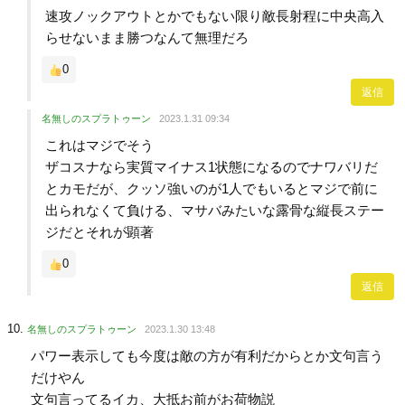
速攻ノックアウトとかでもない限り敵長射程に中央高入
らせないまま勝つなんて無理だろ
0
返信
名無しのスプラトゥーン
2023.1.31 09:34
これはマジでそう
ザコスナなら実質マイナス1状態になるのでナワバリだ
とカモだが、クッソ強いのが1人でもいるとマジで前に
出られなくて負ける、マサバみたいな露骨な縦長ステー
ジだとそれが顕著
0
返信
名無しのスプラトゥーン
2023.1.30 13:48
パワー表示しても今度は敵の方が有利だからとか文句言う
だけやん
文句言ってるイカ、大抵お前がお荷物説