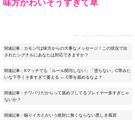
味方かわいそうすぎて草
引用元：
https://2ch.sc/test/read.cgi/famicom/1674978950/
カモン!!は味方からの大事なメッセージ！この状況で出
関連記事：
されたシグナルにあなたは対応できますか？
Xマッチでも「ルール関与しない」「塗らない」C帯みた
関連記事：
いな下手くそ多すぎて萎える ← C帯を舐めるなよ？
ナワバリだからって舐めプしてるプレイヤー多すぎじゃ
関連記事：
ないか？
煽りイカとかいう絶対に無くならない悪しき風習
関連記事：