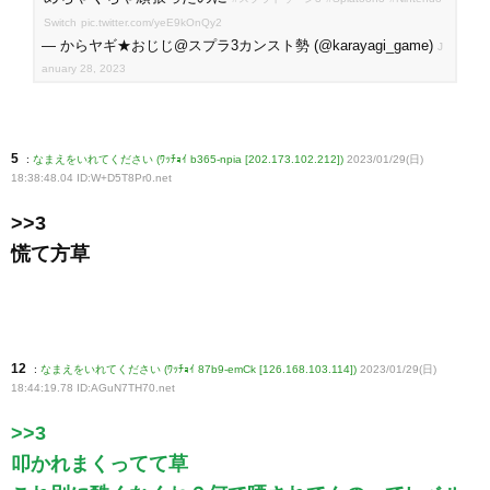
Switch
pic.twitter.com/yeE9kOnQy2
— からヤギ★おじじ@スプラ3カンスト勢 (@karayagi_game)
J
anuary 28, 2023
5
:
なまえをいれてください (ﾜｯﾁｮｲ b365-npia [202.173.102.212])
2023/01/29(日)
18:38:48.04 ID:W+D5T8Pr0
.net
>>3
慌て方草
12
:
なまえをいれてください (ﾜｯﾁｮｲ 87b9-emCk [126.168.103.114])
2023/01/29(日)
18:44:19.78 ID:AGuN7TH70
.net
>>3
叩かれまくってて草