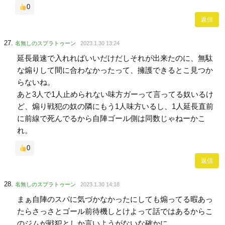
0
返信
名無しのスプラトゥーン
2023.1.30 13:24
延長最速で入れればいいだけだしそれが出来たのに、無駄
な煽りして間に合わなかったって、擁護できるとこ見つか
らないね。
あと3人で1人止められない味方ガーって言ってる奴いるけ
ど、煽り戦犯の奴の隣にもう1人味方いるし、1人延長直前
に前線で死んでるから自陣ゴール側は同数じゃねーかこ
れ。
0
返信
名無しのスプラトゥーン
2023.1.30 14:18
まぁ自陣のスパに気づかなかったにしても煽ってる暇あっ
たらさっさとゴール前待機しとけよって話ではあるからこ
のジムが戦犯としか言いようがないな確かに