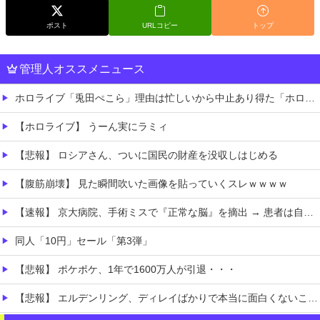
ポスト
URLコピー
トップ
管理人オススメニュース
ホロライブ「兎田ぺこら」理由は忙しいから中止あり得た「ホロ夏アモアス」野うさぎから守るために主催者記載？姫を庇う大空スバルにルーナイト感謝
【ホロライブ】 うーん実にラミィ
【悲報】 ロシアさん、ついに国民の財産を没収しはじめる
【腹筋崩壊】 見た瞬間吹いた画像を貼っていくスレｗｗｗｗ
【速報】 京大病院、手術ミスで『正常な脳』を摘出 → 患者は自発呼吸不可能な植物状態に
同人「10円」セール「第3弾」
【悲報】 ポケポケ、1年で1600万人が引退・・・
【悲報】 エルデンリング、ディレイばかりで本当に面白くないこのゲーム←賛同の声が多数…