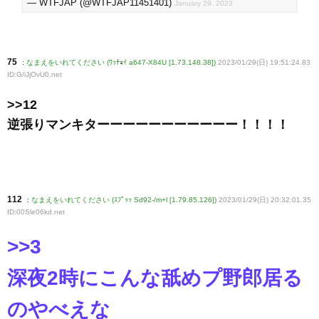
— WTFJAP (@WTFJAP11451401)
January 29, 2023
75
:
なまえをいれてください (ﾜｯﾁｮｲ a647-X84U [1.73.148.38])
2023/01/29(日) 19:51:24.83
ID:G/iJjOvU0
.net
>>12
逆張りマンキターーーーーーーーーーー！！！！
112
:
なまえをいれてください (ｽﾌﾟｯｯ Sd92-/m+l [1.79.85.126])
2023/01/29(日) 20:32:01.35
ID:00Sle06kd
.net
>>3
深夜2時にこんな舐めプ野郎居る
のやべえな