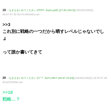
18
:
なまえをいれてください (ｱｳｱｳｱｰ Sa2e-qzDh [27.85.204.0])
2023/01/29(日)
18:47:57.30 ID:z7LX0UmOa
.net
>>3
これ別に戦略の一つだから晒すレベルじゃないでし
ょ
って誰か書いてきて
28
:
なまえをいれてください (ｽﾌﾟﾌﾟ Sd72-Z6hY [49.97.43.63])
2023/01/29(日) 18:52:57.49
ID:lz/C2XKGd
.net
>>18
戦略…？