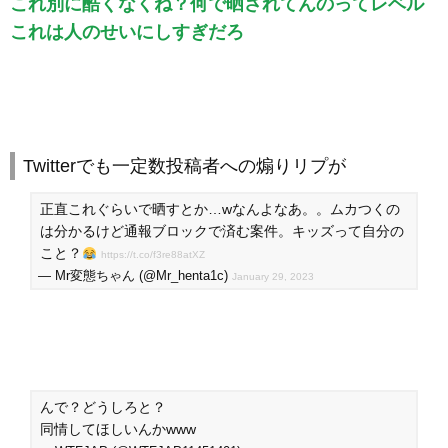
これ別に酷くなくね？何で晒されてんのってレベル
これは人のせいにしすぎだろ
Twitterでも一定数投稿者への煽りリプが
正直これぐらいで晒すとか…wなんよなあ。。ムカつくの
は分かるけど通報ブロックで済む案件。キッズって自分の
こと？
https://t.co/f3re88atXZ
— Mr変態ちゃん (@Mr_henta1c)
January 29, 2023
んで？どうしろと？
同情してほしいんかwww