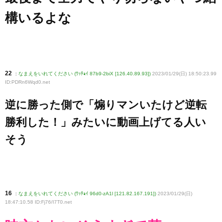
構いるよな
22
:
なまえをいれてください (ﾜｯﾁｮｲ 87b9-2biX [126.40.89.93])
2023/01/29(日) 18:50:23.99
ID:PDRn6Wqd0
.net
逆に勝った側で「煽りマンいたけど逆転
勝利した！」みたいに動画上げてる人い
そう
16
:
なまえをいれてください (ﾜｯﾁｮｲ 96d0-zA1l [121.82.167.191])
2023/01/29(日)
18:47:10.58 ID:Fj76/I7T0
.net