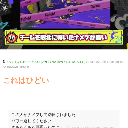
3
:
なまえをいれてください (ﾜｯﾁｮｲ 77aa-mmFo [14.12.80.64])
2023/01/29(日) 18:36:38.19
ID:omQQ2dHZ0
.net
これはひどい
この人がナメプして逆転されました
パワー返してください
めちゃくちゃ頑張ったのに
#スプラトゥーン3
#Splatoon3
#Nintendo