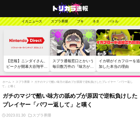
イカニュース
スプラ界隈
ブキ
ネタ
バトル
【悲報】ニンダイさん、
スプラ通報窓口とかいう
イカ研がイカフローを追
ピークが開幕大谷翔平の
毎日数万件の『味方が弱
加した本当の理由
がっかりダイレクトだっ
い』愚痴を読まされる苦
たと言われてしまう
行
ホーム
>
スプラ界隈
>
ガチのマジで酷い味方の舐めプが原因で逆転負けしたプレイヤー「パワー返し
て」と嘆く
ガチのマジで酷い味方の舐めプが原因で逆転負けした
プレイヤー「パワー返して」と嘆く
2023.01.30
スプラ界隈