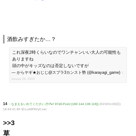
酒飲みすぎたか…？
これ深夜2時くらいなのでワンチャンいい大人の可能性も
ありますね
頭の中がキッズなのは否定しないですが
— からヤギ★おじじ@スプラ3カンスト勢 (@karayagi_game)
J
anuary 29, 2023
14
:
なまえをいれてください (ﾜｯﾁｮｲ 97d0-FnzU [180.144.138.116])
2023/01/29(日)
18:44:41.80 ID:Luk8FAVy0
.net
>>3
草