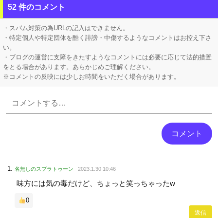
【シンデレラガールズ】 百鬼夜行をテーマとしたPOP UP SHOPが東京・大阪にて開催
52 件のコメント
任天堂ソフトのダウンロード率61.5%ｗｗｗ
・スパム対策の為URLの記入はできません。
・特定個人や特定団体を酷く誹謗・中傷するようなコメントはお控え下さ
い。
・ブログの運営に支障をきたすようなコメントには必要に応じて法的措置
をとる場合があります。あらかじめご理解ください。
※コメントの反映には少しお時間をいただく場合があります。
Powered by livedoor 相互RSS
名無しのスプラトゥーン
2023.1.30 10:46
味方には気の毒だけど、ちょっと笑っちゃったw
0
返信