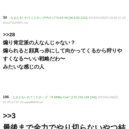
34
:
なまえをいれてください (ﾜｯﾁｮｲ c774-4X+W [36.8.92.222])
2023/01/29(日) 19:00:27.29
ID:p2TCuHAF0
.net
>>28
煽り肯定派の人なんじゃない？
煽られると顔真っ赤にして向かってくるから狩りや
すくなる〜いい戦略だわ〜
みたいな感じの人
106
:
なまえをいれてください (ﾌﾞｰｲﾓ MM9e-Cok7 [133.159.149.194])
2023/01/29(日)
20:25:13.57 ID:xyjvqBkKM
.net
>>3
最後まで全力でやり切らないやつ結