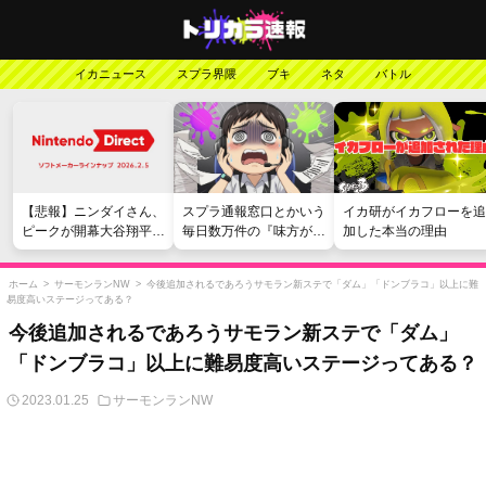
イカニュース
スプラ界隈
ブキ
ネタ
バトル
【悲報】ニンダイさん、
スプラ通報窓口とかいう
イカ研がイカフローを追
ピークが開幕大谷翔平の
毎日数万件の『味方が弱
加した本当の理由
がっかりダイレクトだっ
い』愚痴を読まされる苦
たと言われてしまう
行
ホーム
>
サーモンランNW
>
今後追加されるであろうサモラン新ステで「ダム」「ドンブラコ」以上に難
易度高いステージってある？
今後追加されるであろうサモラン新ステで「ダム」
「ドンブラコ」以上に難易度高いステージってある？
2023.01.25
サーモンランNW