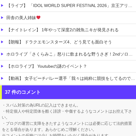
【ライブ】 「IDOL WORLD SUPER FESTIVAL 2026」京王アリーナTOKYO開催決定
田舎の美人姉妹
【ナイトレイン】 1年やって深度2の雑魚ニキが発見される
【朗報】 ドラクエモンスターズ4、どう見ても面白そう
ホロライブ「さくらみこ」怒りに飲まれるな野うさぎ！2ndソロライブで犯行予告「咲き乱れみこち」一線を越えた発言に一部35Pが酷いこと言うなと怒る
【ホロライブ】 Youtubeの謎のイベント？
【動画】 女子ビーチバレー選手「我々は純粋に競技をしてるので性的な目で見ないでください！！」
【炎上】 居酒屋『6人で4939円』の会計に賛否→なんG民の投票結果が笑えるｗｗｗ
37 件のコメント
【有能】 政府「トラックはサービスエリア利用有料化すればサボらず走るし流問題解決じゃね？」
・スパム対策の為URLの記入はできません。
・特定個人や特定団体を酷く誹謗・中傷するようなコメントはお控え下さ
い。
・ブログの運営に支障をきたすようなコメントには必要に応じて法的措置
をとる場合があります。あらかじめご理解ください。
※コメントの反映には少しお時間をいただく場合があります。