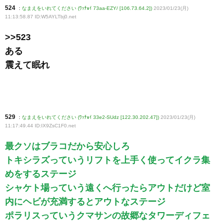
524
:
なまえをいれてください (ﾜｯﾁｮｲ 73aa-EZY/ [106.73.64.2])
2023/01/23(月)
11:13:58.87 ID:W5AYLTbj0
.net
>>523
ある
震えて眠れ
529
:
なまえをいれてください (ﾜｯﾁｮｲ 33e2-SUdz [122.30.202.47])
2023/01/23(月)
11:17:49.44 ID:IX9ZsC1F0
.net
最クソはブラコだから安心しろ
トキシラズっていうリフトを上手く使ってイクラ集
めをするステージ
シャケト場っていう遠くへ行ったらアウトだけど室
内にヘビが充満するとアウトなステージ
ポラリスっていうクマサンの故郷なタワーディフェ