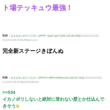
ト場テッキュウ最強！
534
:
なまえをいれてください (ｱｳｱｳｳｰ Saa7-rguT [106.133.33.206])
2023/01/23(月)
11:23:13.06 ID:Ssx5Hqj+a
.net
完全新ステージきぼんぬ
536
:
なまえをいれてください (ﾃﾃﾝﾃﾝﾃﾝ MM7f-D3KW [133.106.32.132])
2023/01/23(月)
11:24:07.93 ID:Ng1yfYGnM
.net
>>534
イカノボリしないと絶対に登れない壁とか仕込んで
きそう