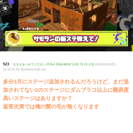
523
:
なまえをいれてください (ﾜｯﾁｮｲ 03b9-MOIC [126.79.15.17])
2023/01/23(月)
11:12:51.91 ID:kxHmx+IQ0
.net
多分3月にステージ追加されるんだろうけど、まだ追
加されてない2のステージにダムブラコ以上に難易度
高いステージはありますか？
返答次第では俺の髪の毛が無くなります