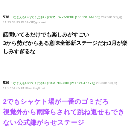
538
:
なまえをいれてください (ｱｳｱｳｳｰ Saa7-XFBH [106.131.144.53])
2023/01/23(月)
11:25:38.95 ID:07a3fQgza
.net
話聞いてるだけでも楽しみがすごい
3から勢だからある意味全部新ステージだわ3月が楽
しみすぎるな
539
:
なまえをいれてください (ﾜｯﾁｮｲ 7fd2-88l+ [211.124.47.171])
2023/01/23(月)
11:27:51.65 ID:R6svBbej0
.net
2でもシャケト場が一番のゴミだろ
視覚外から雨降らされて跳ね返せもでき
ない公式嫌がらせステージ