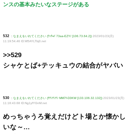
ンスの基本みたいなステージがある
532
:
なまえをいれてください (ﾜｯﾁｮｲ 73aa-EZY/ [106.73.64.2])
2023/01/23(月)
11:19:54.46 ID:W5AYLTbj0
.net
>>529
シャケとば+テッキュウの結合がヤバい
530
:
なまえをいれてください (ﾃﾃﾝﾃﾝﾃﾝ MM7f-D3KW [133.106.32.132])
2023/01/23(月)
11:18:43.68 ID:Ng1yfYGnM
.net
めっちゃうろ覚えだけどト場とか懐かし
いな～…