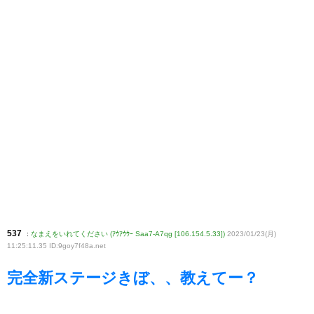
537
:
なまえをいれてください (ｱｳｱｳｳｰ Saa7-A7qg [106.154.5.33])
2023/01/23(月)
11:25:11.35 ID:9goy7f48a
.net
完全新ステージきぼ、、教えてー？