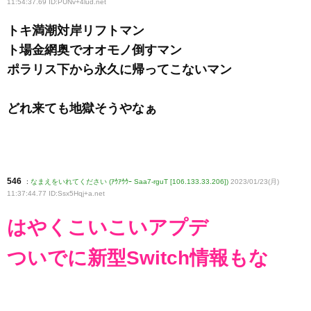
11:54:37.69 ID:PUNv+4lud
.net
トキ満潮対岸リフトマン
ト場金網奥でオオモノ倒すマン
ポラリス下から永久に帰ってこないマン
どれ来ても地獄そうやなぁ
546
:
なまえをいれてください (ｱｳｱｳｳｰ Saa7-rguT [106.133.33.206])
2023/01/23(月)
11:37:44.77 ID:Ssx5Hqj+a
.net
はやくこいこいアプデ
ついでに新型Switch情報もな