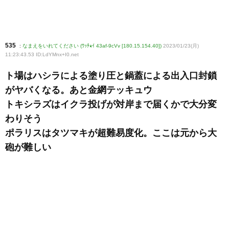
535
:
なまえをいれてください (ﾜｯﾁｮｲ 43af-9cVv [180.15.154.40])
2023/01/23(月)
11:23:43.53 ID:LdYMnx+I0
.net
ト場はハシラによる塗り圧と鍋蓋による出入口封鎖
がヤバくなる。あと金網テッキュウ
トキシラズはイクラ投げが対岸まで届くかで大分変
わりそう
ポラリスはタツマキが超難易度化。ここは元から大
砲が難しい