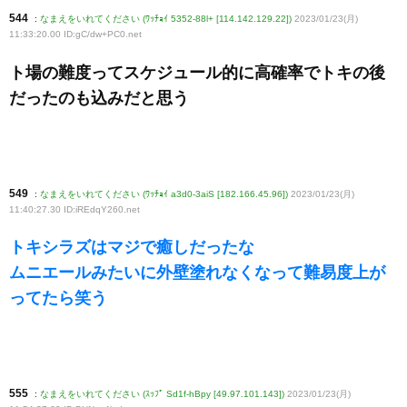
544
:
なまえをいれてください (ﾜｯﾁｮｲ 5352-88l+ [114.142.129.22])
2023/01/23(月)
11:33:20.00 ID:gC/dw+PC0
.net
ト場の難度ってスケジュール的に高確率でトキの後
だったのも込みだと思う
549
:
なまえをいれてください (ﾜｯﾁｮｲ a3d0-3aiS [182.166.45.96])
2023/01/23(月)
11:40:27.30 ID:iREdqY260
.net
トキシラズはマジで癒しだったな
ムニエールみたいに外壁塗れなくなって難易度上が
ってたら笑う
555
:
なまえをいれてください (ｽｯﾌﾟ Sd1f-hBpy [49.97.101.143])
2023/01/23(月)