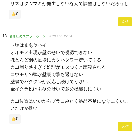
リスはタツマキが発生しないなんて調整はしないだろうし
0
返信
名無しのスプラトゥーン
2023.1.25 22:04
ト場はまあヤバイ
オオモノ出現が壁のせいで視認できない
ほとんど網の足場にカタパタワー沸いてくる
カゴ周り狭すぎて処理がモタつくと圧殺される
コウモリの弾が壁裏で撃ち返せない
壁裏でバクダンが反応し続けてうざい
金イクラ投げも壁のせいで多分機能しにくい
カゴ位置はいいからブラコみたく納品不足になりにくいこ
とだけが救い
0
返信