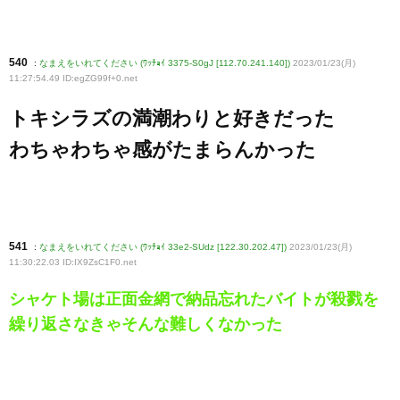
540
:
なまえをいれてください (ﾜｯﾁｮｲ 3375-S0gJ [112.70.241.140])
2023/01/23(月)
11:27:54.49 ID:egZG99f+0
.net
トキシラズの満潮わりと好きだった
わちゃわちゃ感がたまらんかった
541
:
なまえをいれてください (ﾜｯﾁｮｲ 33e2-SUdz [122.30.202.47])
2023/01/23(月)
11:30:22.03 ID:IX9ZsC1F0
.net
シャケト場は正面金網で納品忘れたバイトが殺戮を
繰り返さなきゃそんな難しくなかった