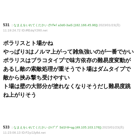
531
:
なまえをいれてください (ﾜｯﾁｮｲ a3d0-3aiS [182.166.45.96])
2023/01/23(月)
11:19:24.72 ID:iREdqY260
.net
ポラリスとト場かね
やっぱり3はノルマ上がって雑魚強いのが一番でかい
ポラリスはブラコタイプで味方依存の難易度変動が
あるし敵の索敵処理が重そうでト場はダムタイプで
敵から挟み撃ち受けやすい
ト場は壁の大部分が塗れなくなりそうだし難易度跳
ね上がりそう
533
:
なまえをいれてください (ｽｯﾌﾟﾌﾟ Sd1f-9+qg [49.105.103.176])
2023/01/23(月)
11:23:06.13 ID:F2y/JJy8d
.net