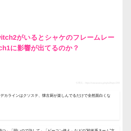
itch2がいるとシャケのフレームレー
tch1に影響が出てるのか？
引用元：
https://zawazawa.jp/spla3/topic/244
「デカラインはクソステ、懐古厨が楽しんでるだけで全然面白くな
持つ」「弱いので許して」「ビーコン使え」などの”戦術系ネーム”文