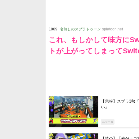
:
1009
名無しのスプラトゥーン
splatoon.net
これ、もしかして味方にSw
トが上がってしまってSwi
【悲報】スプラ3勢
い」
ステージ
【賛否】「俺がホコ