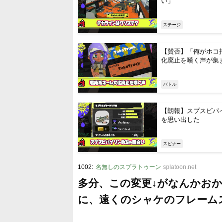
い」
ステージ
【賛否】「俺がホコ
化廃止を嘆く声が集
バトル
【朗報】スプスピパ
を思い出した
スピナー
:
1002
名無しのスプラトゥーン
splatoon.net
多分、この変更↓がなんかおか
に、遠くのシャケのフレーム