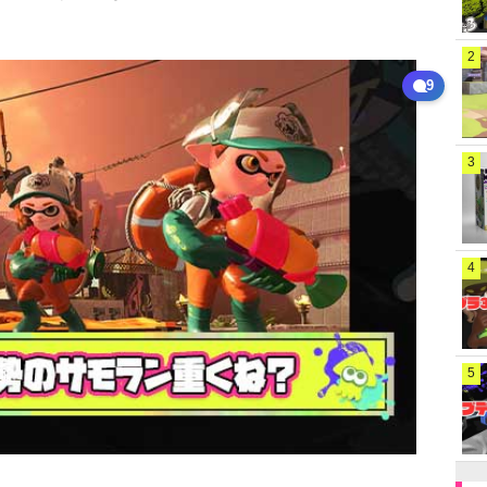
2
9
3
4
5