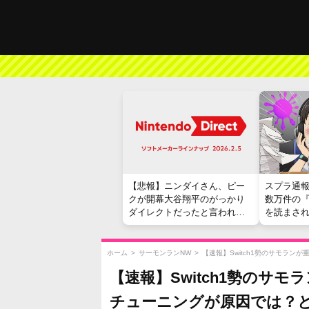
【悲報】ニンダイさん、ピー
スプラ通
クが開幕大谷翔平のがっかり
数万件の
ダイレクトだったと言われて
を読まさ
しまう
ホーム
>
サーモンランNW
>
【速報】Switch1勢のサモラン
【速報】Switch1勢のサモ
チューニングが原因では？