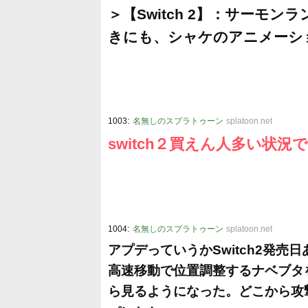
＞【Switch 2】：サーモ
きにも、シャケのアニメーシ
:
1003
名無しのスプラトゥーン
splatoon.net
switch２買えん人多い状
:
1004
名無しのスプラトゥーン
splatoon.net
アプデっていうかSwitch2発
高速移動で位置調整するナベブタ
ら見るようになった。どこから攻