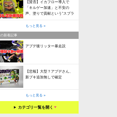
【賛否】イカフロー導入で
「キルゲー加速」と不安の
声、塗りで貢献という”スプラ
らしさ”は失われてしまうのか
もっと見る »
キの新着記事
アプデ後リッター暴走説
【悲報】大型？アプデさん、
新ブキ追加無しで確定
もっと見る »
カテゴリ一覧を開く