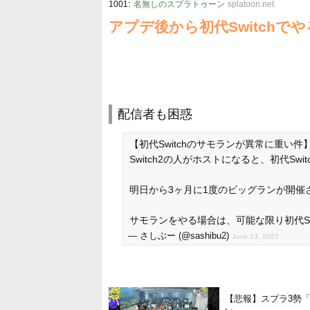
:
1001
名無しのスプラトゥーン
splatoon.net
アプデ後から初代Switch
配信者も困惑
【初代Switchのサモランが異常に重い件
Switch2の人がホストになると、初代Sw
明日から3ヶ月に1度のビッグランが開催さ
サモランをやる場合は、可能な限り初代Sw
— さしぶー (@sashibu2)
June 13, 2025
【悲報】スプラ3勢