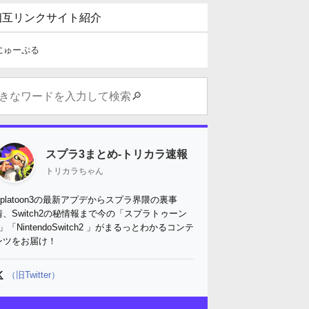
相互リンクサイト紹介
にゅーぷる
スプラ3まとめ-トリカラ速報
トリカラちゃん
Splatoon3の最新アプデからスプラ界隈の裏事
情、Switch2の秘情報まで今の「スプラトゥーン
3」「NintendoSwitch2 」がまるっとわかるコンテ
ンツをお届け！
（旧Twitter）