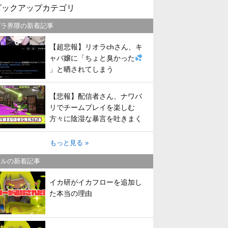
ピックアップカテゴリ
プラ界隈の新着記事
【超悲報】リオラchさん、キ
ャバ嬢に「ちょと臭かった
」と晒されてしまう
【悲報】配信者さん、ナワバ
リでチームプレイを楽しむ
方々に陰湿な暴言を吐きまく
ってしまう
もっと見る »
トルの新着記事
イカ研がイカフローを追加し
た本当の理由