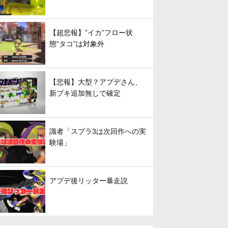
【超悲報】”イカ”フロー状
態”タコ”は対象外
【悲報】大型？アプデさん、
新ブキ追加無しで確定
識者「スプラ3は次回作への実
験場」
アプデ後リッター暴走説