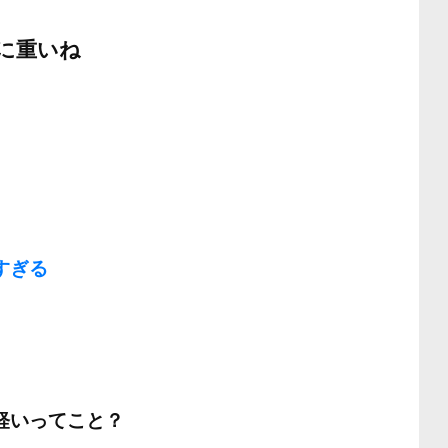
に重いね
すぎる
は軽いってこと？