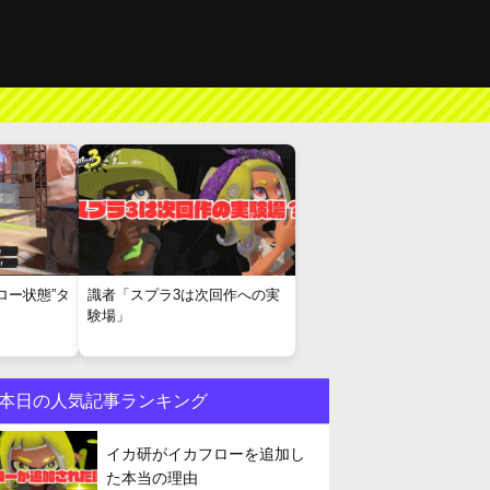
ロー状態”タ
識者「スプラ3は次回作への実
験場」
本日の人気記事ランキング
イカ研がイカフローを追加し
た本当の理由