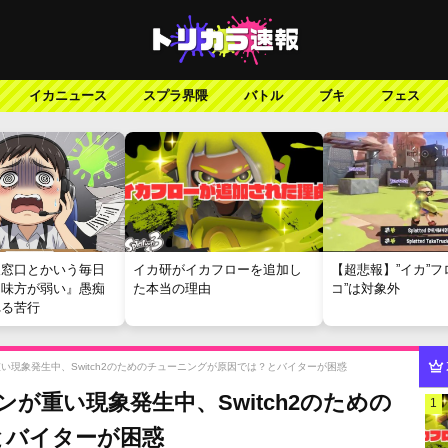
イカニュース
スプラ界隈
バトル
ブキ
フェス
報窓口とかいう毎日
イカ研がイカフローを追加し
【超悲報】”イカ”フ
『味方が弱い』愚痴
た本当の理由
コ”は対象外
れる苦行
が重い現象発生中、Switch2のためのチューニングが原因では？とバイターが困惑
ランが重い現象発生中、Switch2のための
1
とバイターが困惑