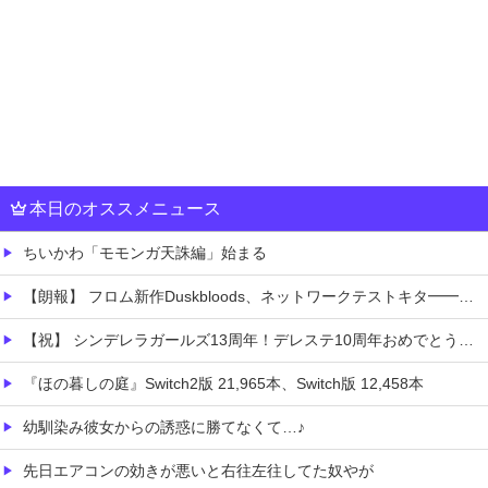
本日のオススメニュース
ちいかわ「モモンガ天誅編」始まる
【朗報】 フロム新作Duskbloods、ネットワークテストキタ━━━━(゜∀゜)━━━━!!
【祝】 シンデレラガールズ13周年！デレステ10周年おめでとう！ガチャ更新SSR八神マキノ・イベントSRイヴ、SR望月聖！
『ほの暮しの庭』Switch2版 21,965本、Switch版 12,458本
幼馴染み彼女からの誘惑に勝てなくて…♪
先日エアコンの効きが悪いと右往左往してた奴やが