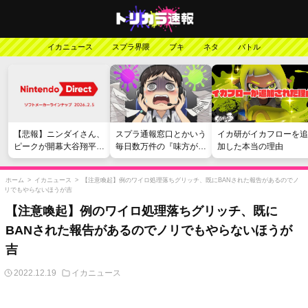
イカニュース
スプラ界隈
ブキ
ネタ
バトル
【悲報】ニンダイさん、
スプラ通報窓口とかいう
イカ研がイカフローを追
ピークが開幕大谷翔平の
毎日数万件の『味方が弱
加した本当の理由
がっかりダイレクトだっ
い』愚痴を読まされる苦
たと言われてしまう
行
ホーム
>
イカニュース
>
【注意喚起】例のワイロ処理落ちグリッチ、既にBANされた報告があるのでノ
リでもやらないほうが吉
【注意喚起】例のワイロ処理落ちグリッチ、既に
BANされた報告があるのでノリでもやらないほうが
吉
2022.12.19
イカニュース