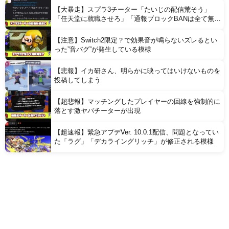
【大暴走】スプラ3チーター「たいじの配信荒そう」
「任天堂に就職させろ」「通報ブロックBANは全て無意
味」と行動がどんどん過激に
【注意】Switch2限定？で効果音が鳴らないズレるとい
った”音バグ”が発生している模様
【悲報】イカ研さん、明らかに映ってはいけないものを
投稿してしまう
【超悲報】マッチングしたプレイヤーの回線を強制的に
落とす激ヤバチーターが出現
【超速報】緊急アプデVer. 10.0.1配信、問題となってい
た「ラグ」「デカライングリッチ」が修正される模様