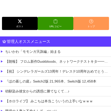
ポスト
URLコピー
トップ
管理人オススメニュース
ちいかわ「モモンガ天誅編」始まる
【朗報】 フロム新作Duskbloods、ネットワークテストキタ━━━━(゜∀゜)━━━━!!
【祝】 シンデレラガールズ13周年！デレステ10周年おめでとう！ガチャ更新SSR八神マキノ・イベントSRイヴ、SR望月聖！
『ほの暮しの庭』Switch2版 21,965本、Switch版 12,458本
幼馴染み彼女からの誘惑に勝てなくて…♪
【ホロライブ】 みこちは本当こういうの上手いなｗｗｗ
職場の人妻と不倫をして、ついに、、、