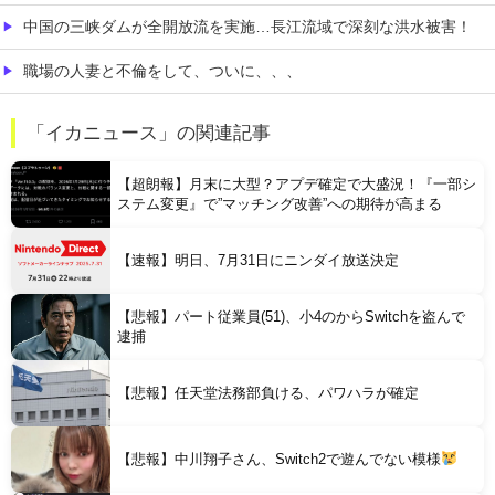
中国の三峡ダムが全開放流を実施…長江流域で深刻な洪水被害！
職場の人妻と不倫をして、ついに、、、
家系ラーメンって何を楽しむの？
「イカニュース」の関連記事
【発見】 発達っぽい奴の共通点って『立場を理解できない』だよな
【超朗報】月末に大型？アプデ確定で大盛況！『一部シ
ステム変更』で”マッチング改善”への期待が高まる
【速報】明日、7月31日にニンダイ放送決定
【悲報】パート従業員(51)、小4のからSwitchを盗んで
Powered by livedoor 相互RSS
逮捕
【悲報】任天堂法務部負ける、パワハラが確定
【悲報】中川翔子さん、Switch2で遊んでない模様