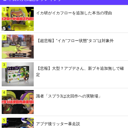
1
イカ研がイカフローを追加した本当の理由
2
【超悲報】”イカ”フロー状態”タコ”は対象外
3
【悲報】大型？アプデさん、新ブキ追加無しで確
定
4
識者「スプラ3は次回作への実験場」
5
アプデ後リッター暴走説