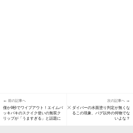
←
→
前の記事へ
次の記事へ
僅か9秒でワイプアウト！エイムバ
ダイバーの水面塗り判定が無くな
ッキバキのスクイク使いの無双ク
るこの現象、バグ以外の何物でな
リップが「うますぎる」と話題に
いよな？