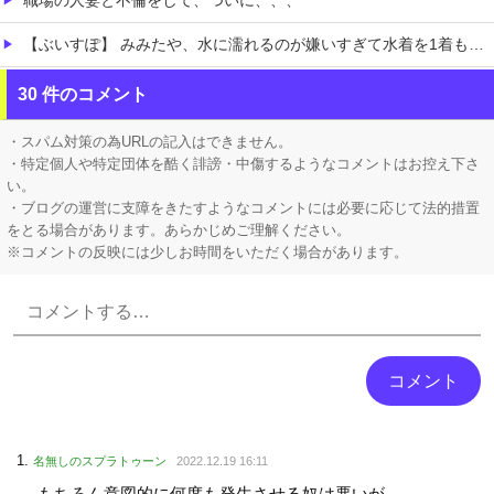
【ぶいすぽ】 みみたや、水に濡れるのが嫌いすぎて水着を1着も持っていない→スク水を着せられそうになるｗ
家系ラーメンって何を楽しむの？
30 件のコメント
【発見】 発達っぽい奴の共通点って『立場を理解できない』だよな
・スパム対策の為URLの記入はできません。
・特定個人や特定団体を酷く誹謗・中傷するようなコメントはお控え下さ
い。
・ブログの運営に支障をきたすようなコメントには必要に応じて法的措置
をとる場合があります。あらかじめご理解ください。
※コメントの反映には少しお時間をいただく場合があります。
Powered by livedoor 相互RSS
名無しのスプラトゥーン
2022.12.19 16:11
もちろん意図的に何度も発生させる奴は悪いが