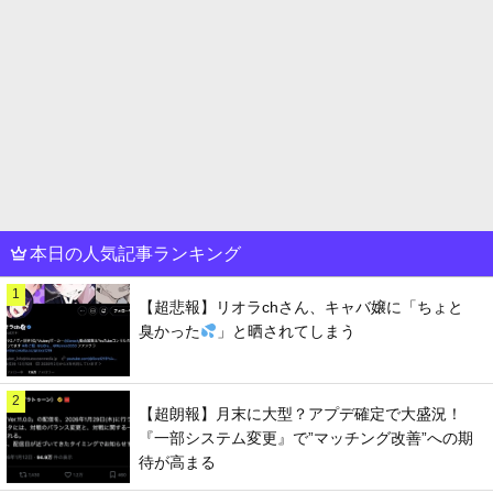
本日の人気記事ランキング
1
【超悲報】リオラchさん、キャバ嬢に「ちょと
臭かった
」と晒されてしまう
2
【超朗報】月末に大型？アプデ確定で大盛況！
『一部システム変更』で”マッチング改善”への期
待が高まる