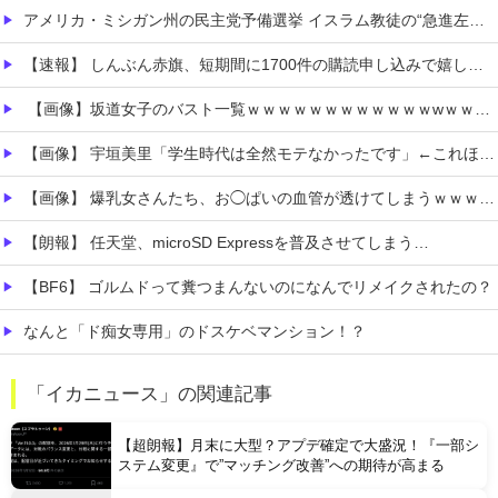
アメリカ・ミシガン州の民主党予備選挙 イスラム教徒の“急進左派”候補が勝利確実に⋯トランプ氏は批判
【速報】 しんぶん赤旗、短期間に1700件の購読申し込みで嬉し泣き→「うそでーす」虚偽申し込みと判明→ 共産党が刑事告訴「厳重な処罰を求める」
【画像】坂道女子のバスト一覧ｗｗｗｗｗｗｗｗｗｗｗｗwｗｗｗｗ
【画像】 宇垣美里「学生時代は全然モテなかったです」←これほんまかぁ？w w w w w w w w
【画像】 爆乳女さんたち、お◯ぱいの血管が透けてしまうｗｗｗwｗｗｗｗｗｗｗｗ
【朗報】 任天堂、microSD Expressを普及させてしまう…
【BF6】 ゴルムドって糞つまんないのになんでリメイクされたの？
なんと「ド痴女専用」のドスケベマンション！？
フロム「ナイトレインチーム解散してターニッシュエディション完成させました」←これｗｗｗｗ
「イカニュース」の関連記事
なんで出さないのか不思議なドラクエのスピンオフってなんかある？
【超朗報】月末に大型？アプデ確定で大盛況！『一部シ
ステム変更』で”マッチング改善”への期待が高まる