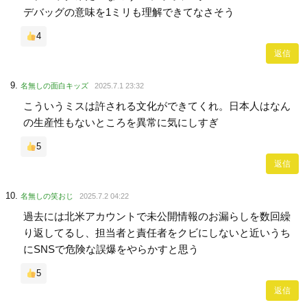
デバッグの意味を1ミリも理解できてなさそう
4
返信
名無しの面白キッズ
2025.7.1 23:32
こういうミスは許される文化ができてくれ。日本人はなん
の生産性もないところを異常に気にしすぎ
5
返信
名無しの笑おじ
2025.7.2 04:22
過去には北米アカウントで未公開情報のお漏らしを数回繰
り返してるし、担当者と責任者をクビにしないと近いうち
にSNSで危険な誤爆をやらかすと思う
5
返信