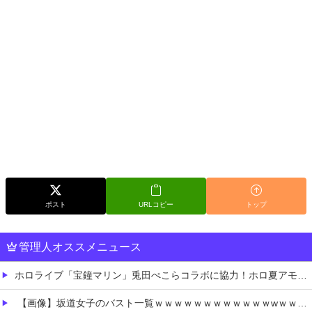
ポスト
URLコピー
トップ
管理人オススメニュース
ホロライブ「宝鐘マリン」兎田ぺこらコラボに協力！ホロ夏アモアスにレイドして野うさぎ喜ぶ！1時間で切り上げた飲酒配信の気になる続きは「メン限」
【画像】坂道女子のバスト一覧ｗｗｗｗｗｗｗｗｗｗｗｗwｗｗｗｗ