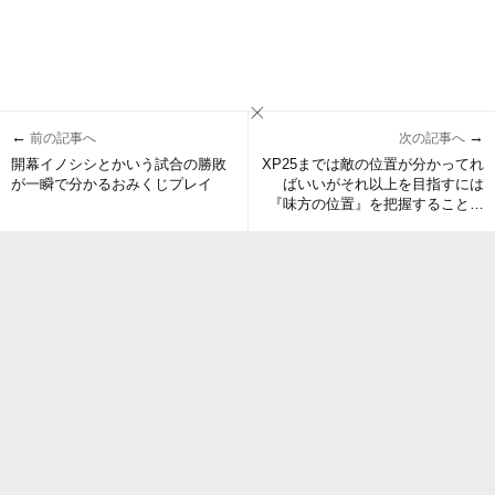
←
→
前の記事へ
次の記事へ
開幕イノシシとかいう試合の勝敗
XP25までは敵の位置が分かってれ
が一瞬で分かるおみくじプレイ
ばいいがそれ以上を目指すには
『味方の位置』を把握することが
とても重要