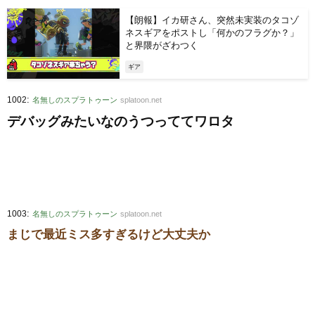
【朗報】イカ研さん、突然未実装のタコゾ
ネスギアをポストし「何かのフラグか？」
と界隈がざわつく
ギア
:
1002
名無しのスプラトゥーン
splatoon.net
デバッグみたいなのうつっててワロタ
:
1003
名無しのスプラトゥーン
splatoon.net
まじで最近ミス多すぎるけど大丈夫か