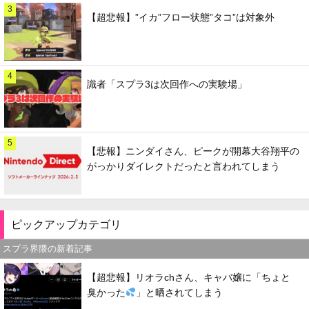
3
【超悲報】”イカ”フロー状態”タコ”は対象外
4
識者「スプラ3は次回作への実験場」
5
【悲報】ニンダイさん、ピークが開幕大谷翔平の
がっかりダイレクトだったと言われてしまう
ピックアップカテゴリ
スプラ界隈の新着記事
【超悲報】リオラchさん、キャバ嬢に「ちょと
臭かった
」と晒されてしまう