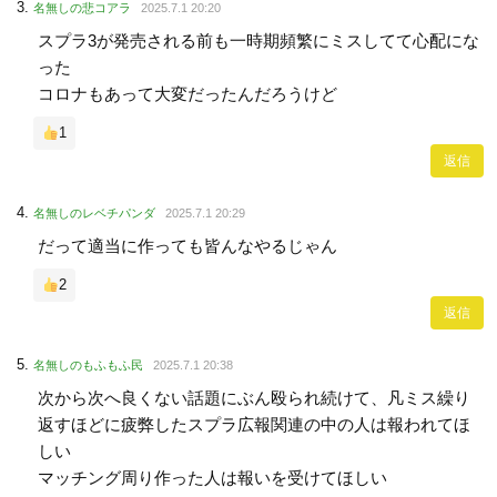
名無しの悲コアラ
2025.7.1 20:20
スプラ3が発売される前も一時期頻繁にミスしてて心配にな
った
コロナもあって大変だったんだろうけど
1
返信
名無しのレベチパンダ
2025.7.1 20:29
だって適当に作っても皆んなやるじゃん
2
返信
名無しのもふもふ民
2025.7.1 20:38
次から次へ良くない話題にぶん殴られ続けて、凡ミス繰り
返すほどに疲弊したスプラ広報関連の中の人は報われてほ
しい
マッチング周り作った人は報いを受けてほしい