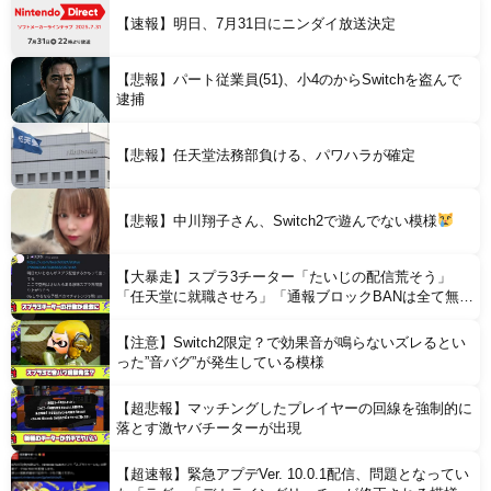
【速報】明日、7月31日にニンダイ放送決定
【悲報】パート従業員(51)、小4のからSwitchを盗んで
Powered by livedoor 相互RSS
逮捕
【悲報】任天堂法務部負ける、パワハラが確定
【悲報】中川翔子さん、Switch2で遊んでない模様
【大暴走】スプラ3チーター「たいじの配信荒そう」
「任天堂に就職させろ」「通報ブロックBANは全て無意
味」と行動がどんどん過激に
【注意】Switch2限定？で効果音が鳴らないズレるとい
った”音バグ”が発生している模様
【超悲報】マッチングしたプレイヤーの回線を強制的に
落とす激ヤバチーターが出現
【超速報】緊急アプデVer. 10.0.1配信、問題となってい