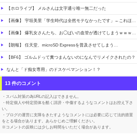
【ホロライブ】 メルさんは文字通り唯一無二だった
【画像】 宇垣美里「学生時代は全然モテなかったです」←これほんまかぁ？w w w w w w w w
【画像】 爆乳女さんたち、お◯ぱいの血管が透けてしまうｗｗｗwｗｗｗｗｗｗｗｗ
【朗報】 任天堂、microSD Expressを普及させてしまう…
【BF6】 ゴルムドって糞つまんないのになんでリメイクされたの？
なんと「ド痴女専用」のドスケベマンション！？
フロム「ナイトレインチーム解散してターニッシュエディション完成させました」←これｗｗｗｗ
13 件のコメント
なんで出さないのか不思議なドラクエのスピンオフってなんかある？
・スパム対策の為URLの記入はできません。
・特定個人や特定団体を酷く誹謗・中傷するようなコメントはお控え下さ
い。
・ブログの運営に支障をきたすようなコメントには必要に応じて法的措置
をとる場合があります。あらかじめご理解ください。
※コメントの反映には少しお時間をいただく場合があります。