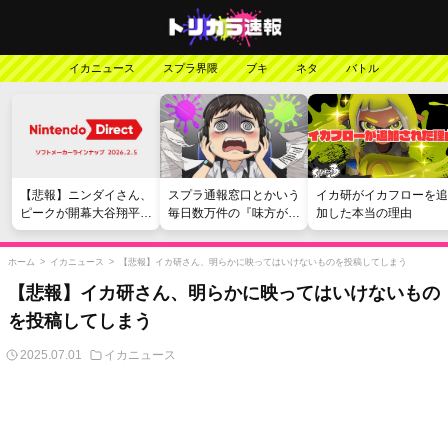
イカニュース
スプラ界隈
ブキ
ネタ
バトル
【悲報】ニンダイさん、
スプラ通報窓口とかいう
イカ研がイカフローを追
ピークが開幕大谷翔平の
毎日数万件の『味方が弱
加した本当の理由
がっかりダイレクトだっ
い』愚痴を読まされる苦
たと言われてしまう
行
ホーム
>
イカニュース
>
【悲報】イカ研さん、明らかに映ってはいけないものを投稿してしまう
【悲報】イカ研さん、明らかに映ってはいけないもの
を投稿してしまう
2025.07.01
イカニュース