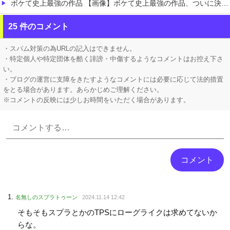
ボケて史上最強の作品 【画像】ボケて史上最強の作品、ついに決まるｗｗｗｗｗｗｗｗ
【にじさんじ】 舞元、弟への誕生日プレゼントがこちら『いやな兄』『ぶん殴られても文句は言えんやろこれ』
25 件のコメント
【にじ甲2026】 今の3年モードはKONAMIが意図したバランスなのか気になる
・スパム対策の為URLの記入はできません。
・特定個人や特定団体を酷く誹謗・中傷するようなコメントはお控え下さ
い。
・ブログの運営に支障をきたすようなコメントには必要に応じて法的措置
をとる場合があります。あらかじめご理解ください。
※コメントの反映には少しお時間をいただく場合があります。
Powered by livedoor 相互RSS
名無しのスプラトゥーン
2024.11.14 12:42
そもそもスプラとかのTPSにローグライクは求めてないか
らな。