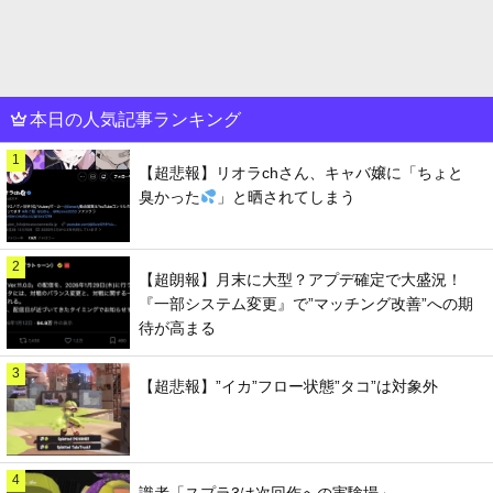
本日の人気記事ランキング
1
【超悲報】リオラchさん、キャバ嬢に「ちょと
臭かった
」と晒されてしまう
2
【超朗報】月末に大型？アプデ確定で大盛況！
『一部システム変更』で”マッチング改善”への期
待が高まる
3
【超悲報】”イカ”フロー状態”タコ”は対象外
4
識者「スプラ3は次回作への実験場」