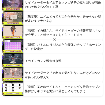
サイドオーダータイムアタックガチ勢の立ち回りが想像
のハチ倍ぐらい速くて草
【黒幕説】ユメエビってどこから来たかも分からない謎
が多いキャラだよな
【悲報】イカ研さん、サイドオーダーの情報更新も「な
ぜ今更？」と総ツッコミをくらってしまう
【朗報】バトルに持ち込めたら最強のチップ「ホーミン
グ」に決定か
イカイノカノン戦大好き部
サイドオーダークリア出来る気がしないんだけどコツと
かあったら教えて
【悲報】某攻略サイトさん、ホーミングを最強チップと
格付けしキッズを泥沼に落とし込んでしまう