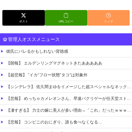
ポスト
URLコピー
トップ
管理人オススメニュース
彼氏にバレるかもしれない背徳感
【朗報】 エルデンリングマグネットきたあああああ
【超悲報】 ”イカ”フロー状態”タコ”は対象外
【シンデレラ】 佐久間まゆをイメージした超スペシャルなネックレスが登場する件について
【悲報】 めっちゃカメレオンさん、早速パクリゲーが任天堂ストアに登場してしまう……
【凄すぎる】 力士の嫁に美人が多い理由→「これ」だったｗｗｗｗｗｗｗ
【悲報】 コンビニのおにぎり、誰も食べなくなる…