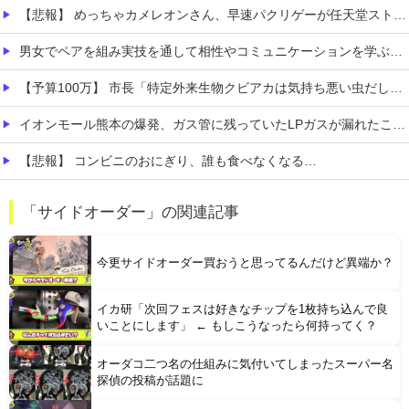
【悲報】 めっちゃカメレオンさん、早速パクリゲーが任天堂ストアに登場してしまう……
男女でペアを組み実技を通して相性やコミュニケーションを学ぶ性教育実習
【予算100万】 市長「特定外来生物クビアカは気持ち悪い虫だしそんな需要ないと思う」1匹300円相当の報奨金→初日に42万取られ焦り
イオンモール熊本の爆発、ガス管に残っていたLPガスが漏れたことが原因か 経産省が全国の大規模施設でガス供給設備の点検要請
【悲報】 コンビニのおにぎり、誰も食べなくなる…
ボケて史上最強の作品 【画像】ボケて史上最強の作品、ついに決まるｗｗｗｗｗｗｗｗ
「サイドオーダー」の関連記事
敵「扇風機を当てて寝るとヤバいぞ！」 ワイ「大丈夫やろｗｗｗ」扇風機ポチー
今更サイドオーダー買おうと思ってるんだけど異端か？
イカ研「次回フェスは好きなチップを1枚持ち込んで良
いことにします」 ← もしこうなったら何持ってく？
オーダコ二つ名の仕組みに気付いてしまったスーパー名
Powered by livedoor 相互RSS
探偵の投稿が話題に