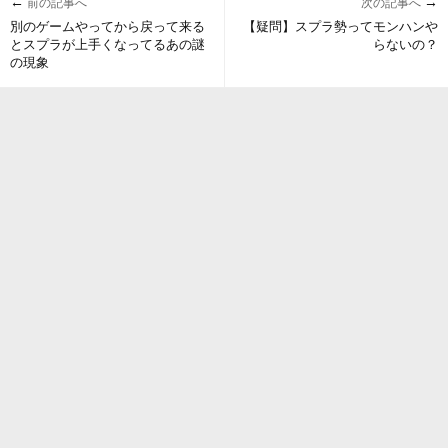
←
→
前の記事へ
次の記事へ
別のゲームやってから戻って来る
【疑問】スプラ勢ってモンハンや
とスプラが上手くなってるあの謎
らないの？
の現象