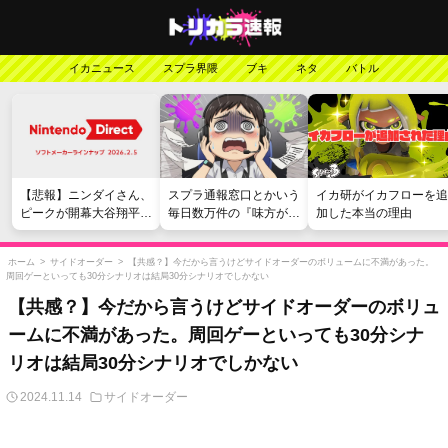
イカニュース
スプラ界隈
ブキ
ネタ
バトル
【悲報】ニンダイさん、
スプラ通報窓口とかいう
イカ研がイカフローを追
ピークが開幕大谷翔平の
毎日数万件の『味方が弱
加した本当の理由
がっかりダイレクトだっ
い』愚痴を読まされる苦
たと言われてしまう
行
ホーム
>
サイドオーダー
>
【共感？】今だから言うけどサイドオーダーのボリュームに不満があった。
周回ゲーといっても30分シナリオは結局30分シナリオでしかない
【共感？】今だから言うけどサイドオーダーのボリュ
ームに不満があった。周回ゲーといっても30分シナ
リオは結局30分シナリオでしかない
2024.11.14
サイドオーダー