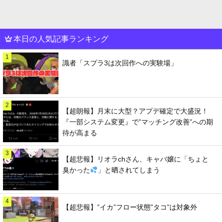
本日の人気記事ランキング
1
識者「スプラ3は次回作への実験場」
2
【超朗報】月末に大型？アプデ確定で大盛況！
『一部システム変更』で”マッチング改善”への期
待が高まる
3
【超悲報】リオラchさん、キャバ嬢に「ちょと
臭かった
」と晒されてしまう
4
【超悲報】”イカ”フロー状態”タコ”は対象外