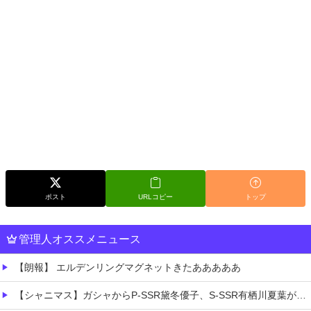
ポスト
URLコピー
トップ
管理人オススメニュース
【朗報】 エルデンリングマグネットきたあああああ
【シャニマス】ガシャからP-SSR黛冬優子、S-SSR有栖川夏葉が登場！イベントS-SR福丸小糸！