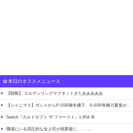
本日のオススメニュース
【朗報】 エルデンリングマグネットきたあああああ
【シャニマス】ガシャからP-SSR黛冬優子、S-SSR有栖川夏葉が登場！イベントS-SR福丸小糸！
Switch『カルドセプト ザ ファースト』1,858 本
職場にいる高圧的な女上司が残業後に………。