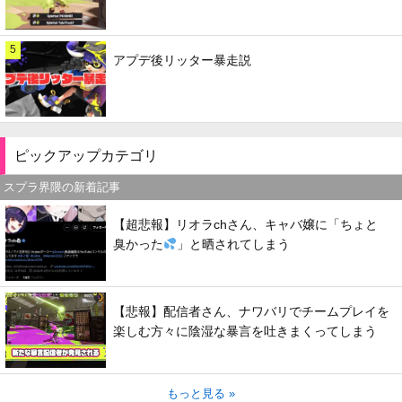
5
アプデ後リッター暴走説
ピックアップカテゴリ
スプラ界隈の新着記事
【超悲報】リオラchさん、キャバ嬢に「ちょと
臭かった
」と晒されてしまう
【悲報】配信者さん、ナワバリでチームプレイを
楽しむ方々に陰湿な暴言を吐きまくってしまう
もっと見る »