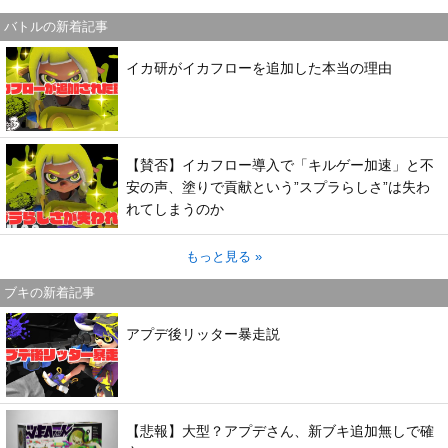
バトルの新着記事
イカ研がイカフローを追加した本当の理由
【賛否】イカフロー導入で「キルゲー加速」と不
安の声、塗りで貢献という”スプラらしさ”は失わ
れてしまうのか
もっと見る »
ブキの新着記事
アプデ後リッター暴走説
【悲報】大型？アプデさん、新ブキ追加無しで確