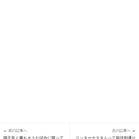
←
→
前の記事へ
次の記事へ
調子良く勝ちそうな試合に限って
リッターカスタムって前評判通り