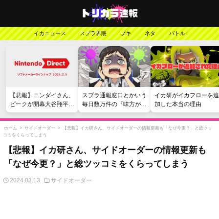
イカニュース
スプラ界隈
ブキ
ネタ
バトル
【悲報】ニンダイさん、
スプラ通報窓口とかいう
イカ研がイカフローを追
ピークが開幕大谷翔平の
毎日数万件の『味方が弱
加した本当の理由
がっかりダイレクトだっ
い』愚痴を読まされる苦
たと言われてしまう
行
ホーム
>
サイドオーダー
>
【悲報】イカ研さん、サイドオーダーの情報更新も「なぜ今更？」と総ツッ
コミをくらってしまう
【悲報】イカ研さん、サイドオーダーの情報更新も
「なぜ今更？」と総ツッコミをくらってしまう
2024.03.13
サイドオーダー