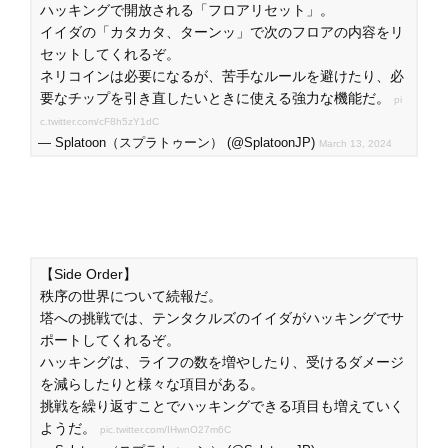
ハッキングで開放される「フロアリセット」。
イイダの「カタカタ、ターンッ」で次のフロアの内容をリ
セットしてくれるぞ。
ネリコインは必要になるが、苦手なルールを避けたり、必
要なチップを引き直したいときに使える強力な機能だ。
pi
c.twitter.com/cF8h5zY1dC
— Splatoon（スプラトゥーン） (@SplatoonJP)
March 13, 2024
【Side Order】
秩序の世界について続報だ。
塔への挑戦では、テンタクルズのイイダがハッキングでサ
ポートしてくれるぞ。
ハッキングは、ライフの数を増やしたり、受けるダメージ
を減らしたりと様々な項目がある。
挑戦を繰り返すことでハッキングできる項目も増えていく
ようだ。
pic.twitter.com/IHwnO27m6C