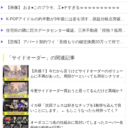
【画像】 おま●このプラモ、工●チすぎるｗｗｗｗｗｗｗｗｗｗ
K-POPアイドルの約半数が3年後には姿を消す…損益分岐点突破は4％未満
住宅街の隣に巨大データセンター爆誕。三井不動産「排熱？低周波音？データはまだ出せません」住民ブチギレ
【悲報】 アパート契約ワイ「見積もりの鍵交換費20万って何ですか？」不動産屋「鍵を新しい物に交換したのです」
【九州名物】 鶏刺し食べた医師、全身麻痺へ…「死んだほうが良い」
「サイドオーダー」の関連記事
【画像】 これ同じ色らしいぞｗｗｗｗｗｗｗｗｗｗ
【共感？】今だから言うけどサイドオーダーのボリュー
ムに不満があった。周回ゲーといっても30分シナリオは
結局30分シナリオでしかない
今更サイドオーダー買おうと思ってるんだけど異端か？
イカ研「次回フェスは好きなチップを1枚持ち込んで良
Powered by livedoor 相互RSS
いことにします」 ← もしこうなったら何持ってく？
オーダコ二つ名の仕組みに気付いてしまったスーパー名
探偵の投稿が話題に