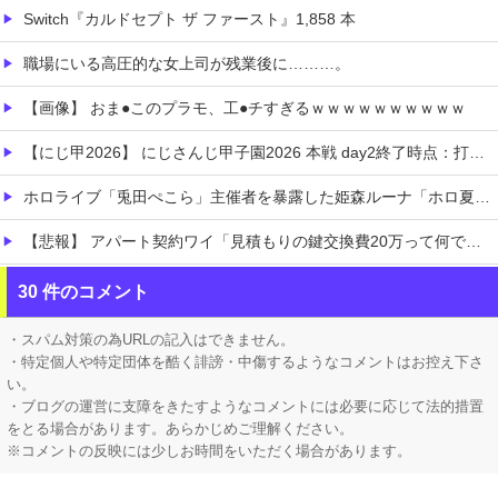
Switch『カルドセプト ザ ファースト』1,858 本
職場にいる高圧的な女上司が残業後に………。
【画像】 おま●このプラモ、工●チすぎるｗｗｗｗｗｗｗｗｗｗ
【にじ甲2026】 にじさんじ甲子園2026 本戦 day2終了時点：打率ランキング
ホロライブ「兎田ぺこら」主催者を暴露した姫森ルーナ「ホロ夏AmongUs」ぺこーら主催！ケモミミリーグに被るから炎上回避しようとした？画像あり
【悲報】 アパート契約ワイ「見積もりの鍵交換費20万って何ですか？」不動産屋「鍵を新しい物に交換したのです」
【九州名物】 鶏刺し食べた医師、全身麻痺へ…「死んだほうが良い」
30 件のコメント
【画像】 これ同じ色らしいぞｗｗｗｗｗｗｗｗｗｗ
・スパム対策の為URLの記入はできません。
・特定個人や特定団体を酷く誹謗・中傷するようなコメントはお控え下さ
い。
・ブログの運営に支障をきたすようなコメントには必要に応じて法的措置
をとる場合があります。あらかじめご理解ください。
※コメントの反映には少しお時間をいただく場合があります。
Powered by livedoor 相互RSS