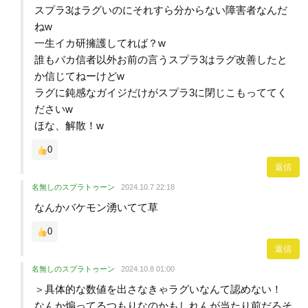
スプラ3はラグいのにそれすら分からない障害者なんだ
ねw
一生イカ研擁護してれば？w
誰もバカ信者以外お前の言うスプラ3はラグ改善したと
か信じてねーけどw
ラグに鈍感なガイジだけがスプラ3に閉じこもっててく
ださいw
ほな、解散！w
0
返信
名無しのスプラトゥーン
2024.10.7 22:18
なんかバケモン湧いてて草
0
返信
名無しのスプラトゥーン
2024.10.8 01:00
＞具体的な数値を出さなきゃラグいなんて認めない！
なんか煽ってるつもりなのかもしれんが当たり前だろそ