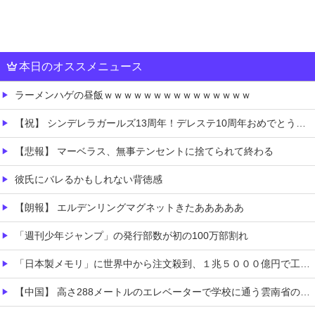
本日のオススメニュース
ラーメンハゲの昼飯ｗｗｗｗｗｗｗｗｗｗｗｗｗｗｗ
【祝】 シンデレラガールズ13周年！デレステ10周年おめでとう！ガチャ更新SSR八神マキノ・イベントSRイヴ、SR望月聖！
【悲報】 マーベラス、無事テンセントに捨てられて終わる
彼氏にバレるかもしれない背徳感
【朗報】 エルデンリングマグネットきたあああああ
「週刊少年ジャンプ」の発行部数が初の100万部割れ
「日本製メモリ」に世界中から注文殺到、１兆５０００億円で工場増築へ
【中国】 高さ288メートルのエレベーターで学校に通う雲南省の山地の子供たち 通学時間 3時間→30分に短縮