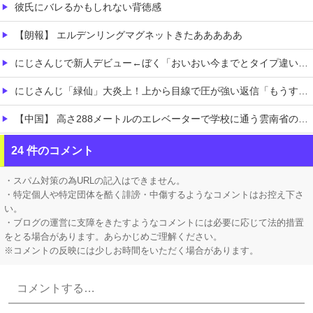
彼氏にバレるかもしれない背徳感
【朗報】 エルデンリングマグネットきたあああああ
にじさんじで新人デビュー←ぼく「おいおい今までとタイプ違いそうだけど大丈夫なん・・・」←これ
にじさんじ「緑仙」大炎上！上から目線で圧が強い返信「もうすでに歌ってる」埋もれてる曲を救いたい歌ってみた企画と視聴者に対するSNS投稿が大荒れ
【中国】 高さ288メートルのエレベーターで学校に通う雲南省の山地の子供たち 通学時間 3時間→30分に短縮
【画像】 日本さん、避難所が各国と比べて優秀過ぎると話題に
24 件のコメント
【凄すぎる】 力士の嫁に美人が多い理由→「これ」だったｗｗｗｗｗｗｗ
・スパム対策の為URLの記入はできません。
・特定個人や特定団体を酷く誹謗・中傷するようなコメントはお控え下さ
い。
・ブログの運営に支障をきたすようなコメントには必要に応じて法的措置
をとる場合があります。あらかじめご理解ください。
※コメントの反映には少しお時間をいただく場合があります。
Powered by livedoor 相互RSS