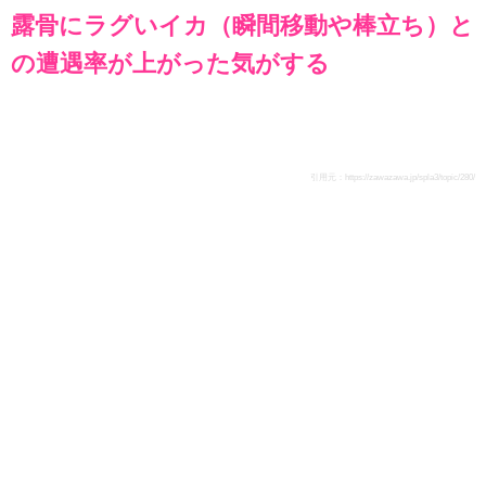
露骨にラグいイカ（瞬間移動や棒立ち）と
の遭遇率が上がった気がする
引用元：
https://zawazawa.jp/spla3/topic/280/