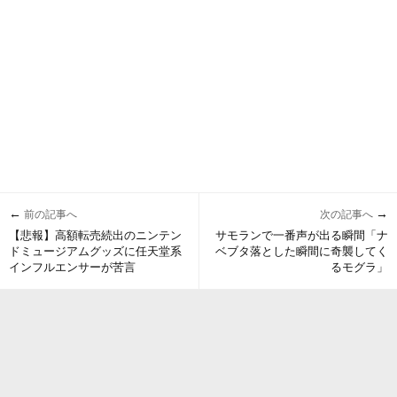
←
→
前の記事へ
次の記事へ
【悲報】高額転売続出のニンテン
サモランで一番声が出る瞬間「ナ
ドミュージアムグッズに任天堂系
ベブタ落とした瞬間に奇襲してく
インフルエンサーが苦言
るモグラ」