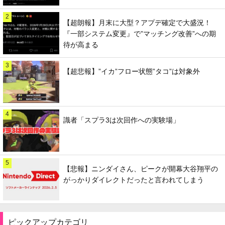
2
【超朗報】月末に大型？アプデ確定で大盛況！
『一部システム変更』で”マッチング改善”への期
待が高まる
3
【超悲報】”イカ”フロー状態”タコ”は対象外
4
識者「スプラ3は次回作への実験場」
5
【悲報】ニンダイさん、ピークが開幕大谷翔平の
がっかりダイレクトだったと言われてしまう
ピックアップカテゴリ