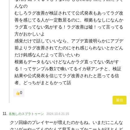
んなの
むしろラグ改善が検証されてて公式発表もあってラグ改
善を感じてる人が一定数居るのに、根拠もなしになんか
ラグ直ってない気がする！ラグ改善は嘘！って言ってる
方がおかしいよ
感覚だけで話していいなら、アプデ直後明らかにアプデ
前よりラグ改善されてたのにそれ感じられないとかどん
だけ鈍感なんだよって言いたいわ
根拠もデータもないけどなんかラグ直ってない気がす
る！ってサンプル数1で喚いてるイカ研アンチと、検証
結果や公式発表を信じてラグ改善されたと思ってる信
者、どっちがまともかって話
0
返信
名無しのスプラトゥーン
2024.10.6 21:15
クソ回線のプレイヤーが増えたのかもね。いまだにこんな
クソゲーやってんのなんて貧乏キッズかニートがほとんど