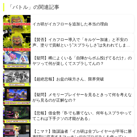
【画像】 日本さん、避難所が各国と比べて優秀過ぎると話題に
「バトル」の関連記事
【凄すぎる】 力士の嫁に美人が多い理由→「これ」だったｗｗｗｗｗｗｗ
イカ研がイカフローを追加した本当の理由
【賛否】イカフロー導入で「キルゲー加速」と不安の
声、塗りで貢献という”スプラらしさ”は失われてしまう
のか
【疑問】稀によくいる「自陣からボム投げてるだけ」の
Powered by livedoor 相互RSS
ヤツって何が楽しくてスプラしてんの？
【超絶悲報】お盆の味方さん、限界突破
【疑問】メモリープレイヤーを見るときって何を考えな
がら見るのが正解なの？
【悲報】借金勢「B-でも勝てない、何年もスプラやって
てこれは下手クソの才能がある」
【こマ？】陰謀論者「イカ研は全プレイヤーが平等に勝
率5割に収束するマッチングのプログラムを作ってい