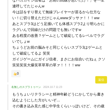
なバカガイジ信者は「お前の回線が悪いだけ！」を一生
連呼してたじゃんw
今は話をすり替えて無線プレイヤーが居るから仕方な
い！に切り替えただけじゃんwwwダッサァ！！！ww
あとスプラ3はどう足掻いても体感スプラ2より明らかに
ラグいんで回線だけの問題でも無いですw
ある程度の改善？ゲームとして破綻してるレベルでラグ
いでしょw
ちょうどお前の脳みそと同じくらいスプラ3はゲームと
して破綻してるよ 笑笑
ガイジゲームにガイジ信者、まさにお似合いだねぇ クソ
笑笑笑笑大爆笑草草草の草ァ！！！！ww
0
返信
名無しのスプラトゥーン
2024.10.7 11:23
もうちょいリテラシーと精神年齢どうにかしてから書き
込むようにした方がいいぞ…
その書き込み見た感じ中学生くらいっぽいけど、その歳