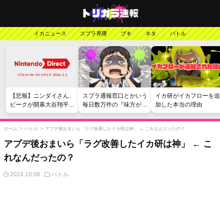
イカニュース
スプラ界隈
ブキ
ネタ
バトル
【悲報】ニンダイさん、
スプラ通報窓口とかいう
イカ研がイカフローを追
ピークが開幕大谷翔平の
毎日数万件の『味方が弱
加した本当の理由
がっかりダイレクトだっ
い』愚痴を読まされる苦
たと言われてしまう
行
ホーム
>
バトル
>
アプデ後おまいら「ラグ改善したイカ研は神」 ← これなんだったの？
アプデ後おまいら「ラグ改善したイカ研は神」 ← こ
れなんだったの？
2024.10.06
バトル