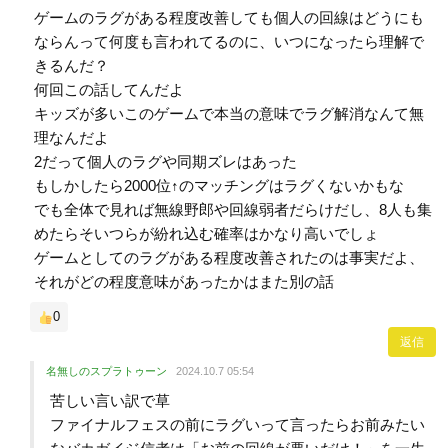
ゲームのラグがある程度改善しても個人の回線はどうにも
ならんって何度も言われてるのに、いつになったら理解で
きるんだ？
何回この話してんだよ
キッズが多いこのゲームで本当の意味でラグ解消なんて無
理なんだよ
2だって個人のラグや同期ズレはあった
もしかしたら2000位↑のマッチングはラグくないかもな
でも全体で見れば無線野郎や回線弱者だらけだし、8人も集
めたらそいつらが紛れ込む確率はかなり高いでしょ
ゲームとしてのラグがある程度改善されたのは事実だよ、
それがどの程度意味があったかはまた別の話
0
返信
名無しのスプラトゥーン
2024.10.7 05:54
苦しい言い訳で草
ファイナルフェスの前にラグいって言ったらお前みたい