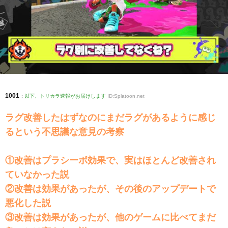
1001
:
以下、トリカラ速報がお届けします
ID:Splatoon.net
ラグ改善したはずなのにまだラグがあるように感じ
るという不思議な意見の考察
①改善はプラシーボ効果で、実はほとんど改善され
ていなかった説
②改善は効果があったが、その後のアップデートで
悪化した説
③改善は効果があったが、他のゲームに比べてまだ