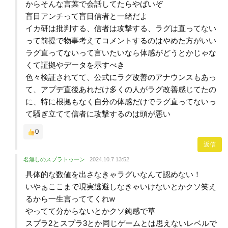
からそんな言葉で会話してたらやばいぞ
盲目アンチって盲目信者と一緒だよ
イカ研は批判する、信者は攻撃する、ラグは直ってない
って前提で物事考えてコメントするのはやめた方がいい
ラグ直ってないって言いたいなら体感がどうとかじゃな
くて証拠やデータを示すべき
色々検証されてて、公式にラグ改善のアナウンスもあっ
て、アプデ直後あれだけ多くの人がラグ改善感じてたの
に、特に根拠もなく自分の体感だけでラグ直ってないっ
て騒ぎ立てて信者に攻撃するのは頭が悪い
0
返信
名無しのスプラトゥーン
2024.10.7 13:52
具体的な数値を出さなきゃラグいなんて認めない！
いやぁここまで現実逃避しなきゃいけないとかクソ笑え
るから一生言っててくれw
やってて分からないとかクソ鈍感で草
スプラ2とスプラ3とか同じゲームとは思えないレベルで