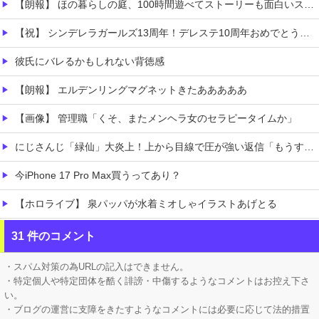
【朗報】 ほの暮らしの庭、100時間遊べてストーリーも面白いスタバレの上位互換だとまじで好評
【祝】 シンデレラガールズ13周年！デレステ10周年おめでとう！ガチャ更新SSR八神マキノ・イベントSRイヴ、SR望月聖！
彼氏にバレるかもしれない背徳感
【朗報】 エルデンリングマグネットきたあああああ
【画像】 管理職「くそ、またメンヘラ女のセラピータイムか」
にじさんじ「緑仙」大炎上！上から目線で圧が強い返信「もうすでに歌ってる」埋もれてる曲を救いたい歌ってみた企画と視聴者に対するSNS投稿が大荒れ
今iPhone 17 Pro Max買うってあり？
【ホロライブ】 泉パッパが水着ミオしゃイラストあげとる
【画像】 「ビールと水を交互に飲まないと倒れるグラス」発売
31 件のコメント
【悲報】 昭和、やばすぎる 昔は良かったって何だよ
・スパム対策の為URLの記入はできません。
・特定個人や特定団体を酷く誹謗・中傷するようなコメントはお控え下さ
い。
・ブログの運営に支障をきたすようなコメントには必要に応じて法的措置