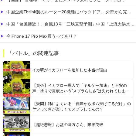
中国企業Zbtlink製のルーター20機種にバックドア… 外部から完全制御のおそれ
中国「台風接近！」台風13号「三峡直撃予測」中国「上流大洪水！（三峡上流」中国都市「8/5の映像（動画」三峡ダム「緊急放流（決壊危機」中国「下流大水害（震え声」→
今iPhone 17 Pro Max買うってあり？
【画像】 「ビールと水を交互に飲まないと倒れるグラス」発売
「バトル」の関連記事
【悲報】 昭和、やばすぎる 昔は良かったって何だよ
イカ研がイカフローを追加した本当の理由
【賛否】イカフロー導入で「キルゲー加速」と不安の
声、塗りで貢献という”スプラらしさ”は失われてしまう
のか
【疑問】稀によくいる「自陣からボム投げてるだけ」の
Powered by livedoor 相互RSS
ヤツって何が楽しくてスプラしてんの？
【超絶悲報】お盆の味方さん、限界突破