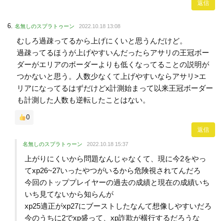
返信
名無しのスプラトゥーン
2022.10.18 13:08
むしろ過疎ってるから上げにくいと思うんだけど。
過疎ってるほうが上げやすいんだったらアサリの王冠ボー
ダーがエリアのボーダーよりも低くなってることの説明が
つかないと思う。人数少なくて上げやすいならアサリ>エ
リアになってるはずだけどx計測始まって以来王冠ボーダー
も計測した人数も逆転したことはない。
0
返信
名無しのスプラトゥーン
2022.10.18 15:37
上がりにくいから問題なんじゃなくて、現に今2をやっ
てxp26~27いったやつがいるから危険視されてんだろ
今回のトッププレイヤーの過去の成績と現在の成績いち
いち見てないから知らんが
xp25適正がxp27にブーストしたなんて想像しやすいだろ
今のうちに2でxp盛って、xp詐欺が横行するだろうな