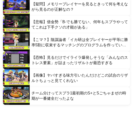
【疑問】メモリープレイヤーを見るときって何を考えな
がら見るのが正解なの？
【悲報】借金勢「B-でも勝てない、何年もスプラやって
てこれは下手クソの才能がある」
【こマ？】陰謀論者「イカ研は全プレイヤーが平等に勝
率5割に収束するマッチングのプログラムを作ってい
る」
【恐怖】見るだけでイライラ爆発しそうな「みんなのス
トレス要素」が詰まったリザルトが最恐すぎる
【画像】ヤバすぎる味方引いたんだけどこの試合のリザ
ルトちょっと見てくれない
チーム分けってスプラ1最初期のS+とSごちゃまぜの時
期が一番健全だったよな