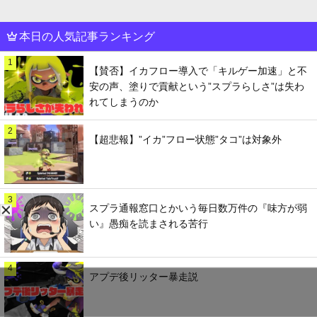
本日の人気記事ランキング
1
【賛否】イカフロー導入で「キルゲー加速」と不
安の声、塗りで貢献という”スプラらしさ”は失わ
れてしまうのか
2
【超悲報】”イカ”フロー状態”タコ”は対象外
3
スプラ通報窓口とかいう毎日数万件の『味方が弱
い』愚痴を読まされる苦行
4
アプデ後リッター暴走説