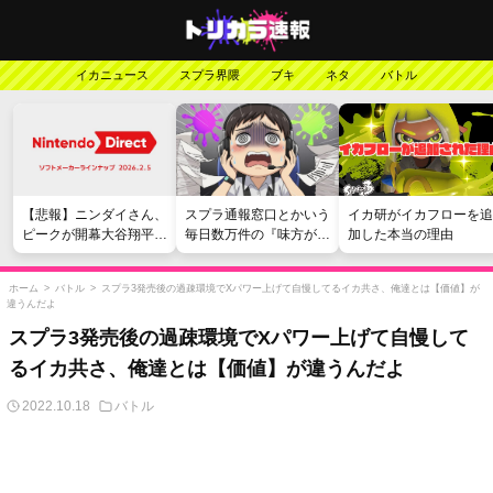
イカニュース
スプラ界隈
ブキ
ネタ
バトル
【悲報】ニンダイさん、
スプラ通報窓口とかいう
イカ研がイカフローを追
ピークが開幕大谷翔平の
毎日数万件の『味方が弱
加した本当の理由
がっかりダイレクトだっ
い』愚痴を読まされる苦
たと言われてしまう
行
ホーム
>
バトル
>
スプラ3発売後の過疎環境でXパワー上げて自慢してるイカ共さ、俺達とは【価値】が
違うんだよ
スプラ3発売後の過疎環境でXパワー上げて自慢して
るイカ共さ、俺達とは【価値】が違うんだよ
2022.10.18
バトル