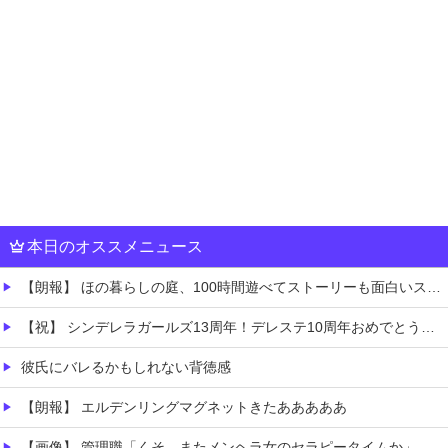
本日のオススメニュース
【朗報】 ほの暮らしの庭、100時間遊べてストーリーも面白いスタバレの上位互換だとまじで好評
【祝】 シンデレラガールズ13周年！デレステ10周年おめでとう！ガチャ更新SSR八神マキノ・イベントSRイヴ、SR望月聖！
彼氏にバレるかもしれない背徳感
【朗報】 エルデンリングマグネットきたあああああ
【画像】 管理職「くそ、またメンヘラ女のセラピータイムか」