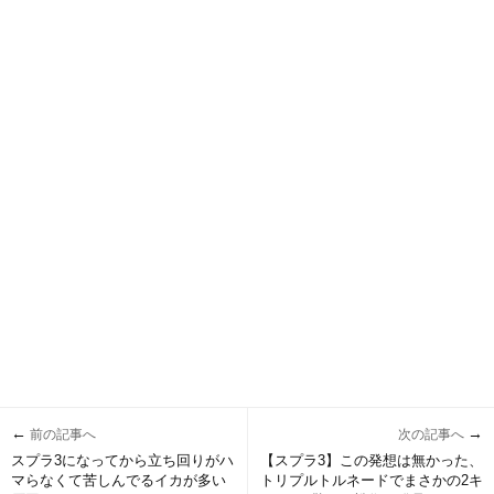
←
→
前の記事へ
次の記事へ
スプラ3になってから立ち回りがハ
【スプラ3】この発想は無かった、
マらなくて苦しんでるイカが多い
トリプルトルネードでまさかの2キ