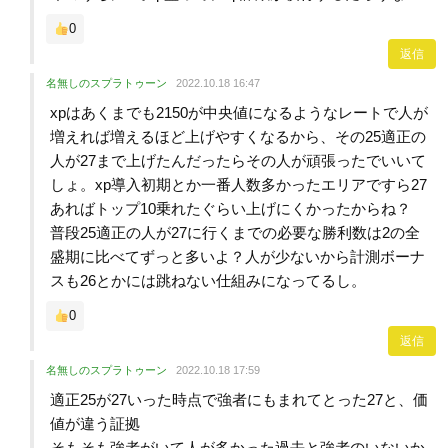
0
返信
名無しのスプラトゥーン
2022.10.18 16:47
xpはあくまでも2150が中央値になるようなレートで人が
増えれば増えるほど上げやすくなるから、その25適正の
人が27まで上げたんだったらその人が頑張ったでいいて
しょ。xp導入初期とか一番人数多かったエリアですら27
あればトップ10乗れたぐらい上げにくかったからね？
普段25適正の人が27に行くまでの必要な勝利数は2の全
盛期に比べてずっと多いよ？人が少ないから計測ボーナ
スも26とかには跳ねない仕組みになってるし。
0
返信
名無しのスプラトゥーン
2022.10.18 17:59
適正25が27いった時点で強者にもまれてとった27と、価
値が違う証拠
そもそも強者がいて人が多かった過去と強者のいないか