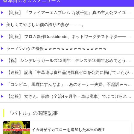
本日のオススメニュース
【朗報】 『ファイアーエムブレム 万紫千紅』真の主人公マイユニはキャラメイクが可能
美しくてやさしい僕の誇りの妻が………。
【朗報】 フロム新作Duskbloods、ネットワークテストキタ━━━━(゜∀゜)━━━━!!
ラーメンハゲの昼飯ｗｗｗｗｗｗｗｗｗｗｗｗｗｗｗ
【祝】 シンデレラガールズ13周年！デレステ10周年おめでとう！ガチャ更新SSR八神マキノ・イベントSRイヴ、SR望月聖！
【速報】 記者「中革連は食料品消費税ゼロを公約に掲げていたが？」→階猛氏「そ、それは財源確保という条件付き」
「コンビニ、馬鹿にすんなよ」→あのオーナー夫婦、不起訴ｗｗｗｗｗｗｗｗｗ
【悲報】 女さん、事故（全治4ヶ月半・車は廃車）でぶつけられた相手と付き合ってしまうｗｗｗｗｗｗｗｗ
【食料品消費税減税】 政府が基本方針決定 来年4月から2年間1％に8月5日
「バトル」の関連記事
【悲報】 おわり。
イカ研がイカフローを追加した本当の理由