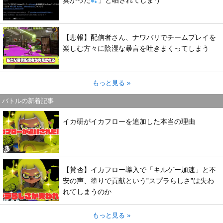
【悲報】配信者さん、ナワバリでチームプレイを
楽しむ方々に陰湿な暴言を吐きまくってしまう
もっと見る »
バトルの新着記事
イカ研がイカフローを追加した本当の理由
【賛否】イカフロー導入で「キルゲー加速」と不
安の声、塗りで貢献という”スプラらしさ”は失わ
れてしまうのか
もっと見る »