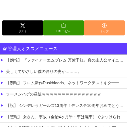
ポスト
URLコピー
トップ
管理人オススメニュース
【朗報】 『ファイアーエムブレム 万紫千紅』真の主人公マイユニはキャラメイクが可能
美しくてやさしい僕の誇りの妻が………。
【朗報】 フロム新作Duskbloods、ネットワークテストキタ━━━━(゜∀゜)━━━━!!
ラーメンハゲの昼飯ｗｗｗｗｗｗｗｗｗｗｗｗｗｗｗ
【祝】 シンデレラガールズ13周年！デレステ10周年おめでとう！ガチャ更新SSR八神マキノ・イベントSRイヴ、SR望月聖！
【悲報】 女さん、事故（全治4ヶ月半・車は廃車）でぶつけられた相手と付き合ってしまうｗｗｗｗｗｗｗｗ