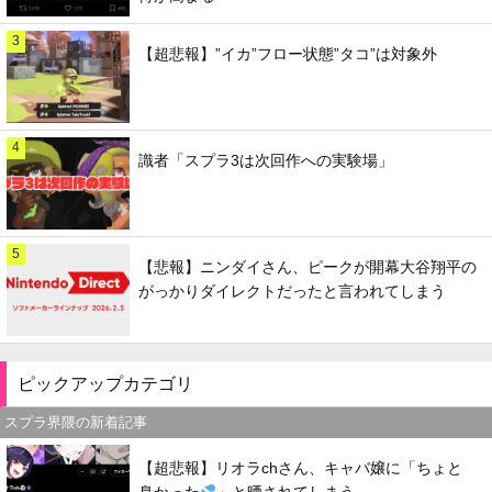
3
【超悲報】”イカ”フロー状態”タコ”は対象外
4
識者「スプラ3は次回作への実験場」
5
【悲報】ニンダイさん、ピークが開幕大谷翔平の
がっかりダイレクトだったと言われてしまう
ピックアップカテゴリ
スプラ界隈の新着記事
【超悲報】リオラchさん、キャバ嬢に「ちょと
臭かった
」と晒されてしまう