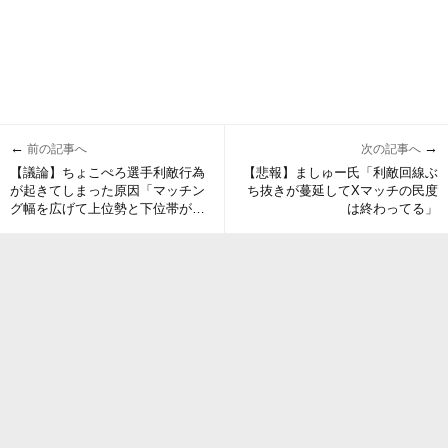
←
→
前の記事へ
次の記事へ
【議論】ちょこぺろ選手利敵行為
【悲報】ましゅー氏「利敵回線ぶ
が起きてしまった原因「マッチン
ち抜きが蔓延してXマッチの民度
グ幅を広げて上位勢と下位帯が戦
は終わってる」
える仕組みしてしまったから」説