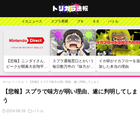
イカニュース
スプラ界隈
ブキ
ネタ
バトル
【悲報】ニンダイさん、
スプラ通報窓口とかいう
イカ研がイカフローを追
ピークが開幕大谷翔平の
毎日数万件の『味方が弱
加した本当の理由
がっかりダイレクトだっ
い』愚痴を読まされる苦
たと言われてしまう
行
ホーム
>
バトル
>
【悲報】スプラで味方が弱い理由、遂に判明してしまう
【悲報】スプラで味方が弱い理由、遂に判明してしま
う
2024.08.26
バトル