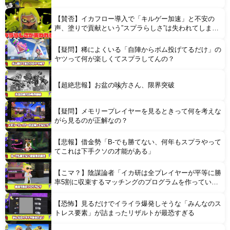
【賛否】イカフロー導入で「キルゲー加速」と不安の
声、塗りで貢献という”スプラらしさ”は失われてしまう
のか
【疑問】稀によくいる「自陣からボム投げてるだけ」の
Powered by livedoor 相互RSS
ヤツって何が楽しくてスプラしてんの？
【超絶悲報】お盆の味方さん、限界突破
【疑問】メモリープレイヤーを見るときって何を考えな
がら見るのが正解なの？
【悲報】借金勢「B-でも勝てない、何年もスプラやって
てこれは下手クソの才能がある」
【こマ？】陰謀論者「イカ研は全プレイヤーが平等に勝
率5割に収束するマッチングのプログラムを作ってい
る」
【恐怖】見るだけでイライラ爆発しそうな「みんなのス
トレス要素」が詰まったリザルトが最恐すぎる