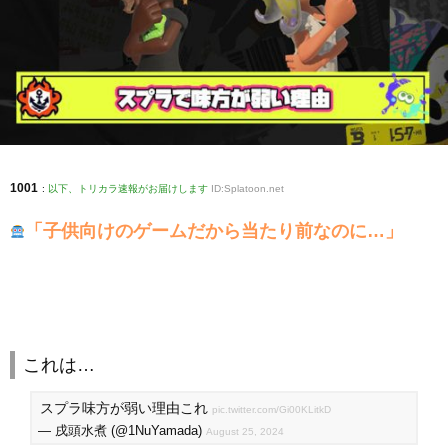
1001
:
以下、トリカラ速報がお届けします
ID:Splatoon.net
「子供向けのゲームだから当たり前なのに…」
これは…
スプラ味方が弱い理由これ
pic.twitter.com/Gi00KLitkD
— 戌頭水煮 (@1NuYamada)
August 25, 2024