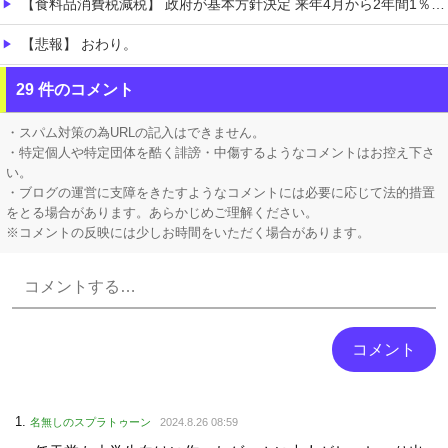
【食料品消費税減税】 政府が基本方針決定 来年4月から2年間1％に8月5日
【悲報】 おわり。
【ホロライブ】 ※杉田さんはねっ子神です
29 件のコメント
【VTuber】 千羽師匠、Grokに自分の気持ち悪いツイート聞くやつやってるのかなって思ったら相手鴨神やんけ
・スパム対策の為URLの記入はできません。
・特定個人や特定団体を酷く誹謗・中傷するようなコメントはお控え下さ
い。
・ブログの運営に支障をきたすようなコメントには必要に応じて法的措置
をとる場合があります。あらかじめご理解ください。
※コメントの反映には少しお時間をいただく場合があります。
Powered by livedoor 相互RSS
名無しのスプラトゥーン
2024.8.26 08:59