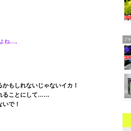
ブ
よね…。
るかもしれないじゃないイカ！
れることにして……
ないで！