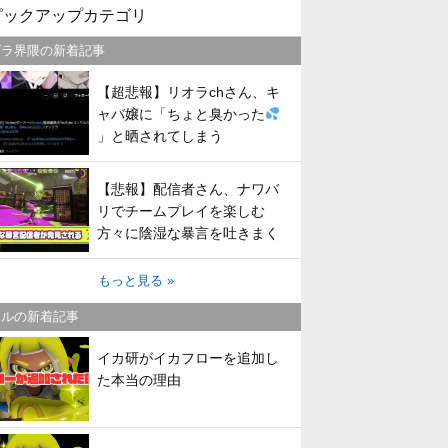
ピックアップカテゴリ
プラ界隈の新着記事
【超悲報】リオラchさん、キ
ャバ嬢に「ちょと臭かった
」と晒されてしまう
【悲報】配信者さん、ナワバ
リでチームプレイを楽しむ
方々に陰湿な暴言を吐きまく
ってしまう
もっと見る »
トルの新着記事
イカ研がイカフローを追加し
た本当の理由