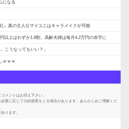
ムになる
千紅』真の主人公マイユニはキャラメイクが可能
万円以上はわずか1.8割、高齢夫婦は毎月4.2万円の赤字に
告。こうなってもいい？」
しｗｗｗ
に違いない（確信
いかわ」にどハマり「今では毎晩1時間くらい見ながら入眠しています」
なコメントはお控え下さい。
は必要に応じて法的措置をとる場合があります。あらかじめご理解くだ
があります。