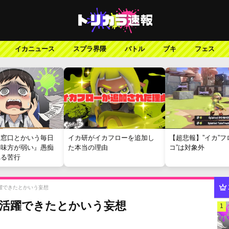
イカニュース
スプラ界隈
バトル
ブキ
フェス
報窓口とかいう毎日
イカ研がイカフローを追加し
【超悲報】”イカ”フ
『味方が弱い』愚痴
た本当の理由
コ”は対象外
れる苦行
躍できたとかいう妄想
は活躍できたとかいう妄想
1