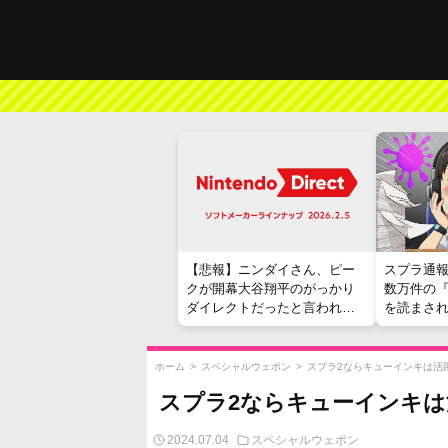
【悲報】ニンダイさん、ピー
スプラ通
クが開幕大谷翔平のがっかり
数万件の
ダイレクトだったと言われて
を読まさ
しまう
ホーム
>
スペシャルウェポン
>
スプラ2ならキューインキは活
スプラ2ならキューインキ
2024.07.04
スペシャルウェポン