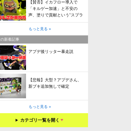
【賛否】イカフロー導入で
「キルゲー加速」と不安の
声、塗りで貢献という”スプラ
らしさ”は失われてしまうのか
もっと見る »
キの新着記事
アプデ後リッター暴走説
【悲報】大型？アプデさん、
新ブキ追加無しで確定
もっと見る »
カテゴリ一覧を開く