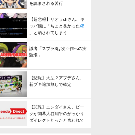
を読まされる苦行
【超悲報】リオラchさん、キ
ャバ嬢に「ちょと臭かった
」と晒されてしまう
識者「スプラ3は次回作への実
験場」
【悲報】大型？アプデさん、
新ブキ追加無しで確定
【悲報】ニンダイさん、ピー
クが開幕大谷翔平のがっかり
ダイレクトだったと言われて
しまう