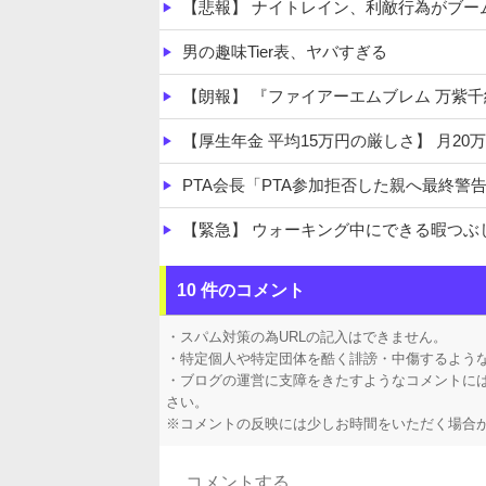
【悲報】 ナイトレイン、利敵行為がブー
男の趣味Tier表、ヤバすぎる
【朗報】 『ファイアーエムブレム 万紫
【厚生年金 平均15万円の厳しさ】 月20
PTA会長「PTA参加拒否した親へ最終警
【緊急】 ウォーキング中にできる暇つぶ
【ホロライブ】 社員にビブー好きがいる
10 件のコメント
【ホロライブ】 アキロゼ、映画をきっかけに「ち
・スパム対策の為URLの記入はできません。
・特定個人や特定団体を酷く誹謗・中傷するよう
・ブログの運営に支障をきたすようなコメントに
さい。
※コメントの反映には少しお時間をいただく場合
Powered by livedoor 相互RSS