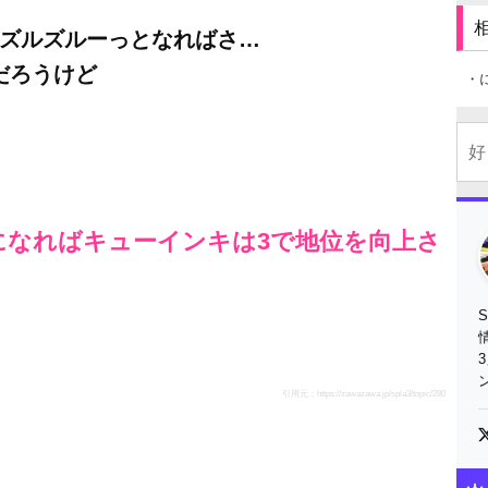
にズルズルーっとなればさ…
だろうけど
・
になればキューインキは3で地位を向上さ
引用元：
https://zawazawa.jp/spla3/topic/280