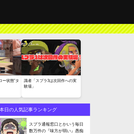
ロー状態”タ
識者「スプラ3は次回作への実
験場」
本日の人気記事ランキング
スプラ通報窓口とかいう毎日
数万件の『味方が弱い』愚痴