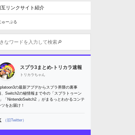
相互リンクサイト紹介
にゅーぷる
スプラ3まとめ-トリカラ速報
トリカラちゃん
Splatoon3の最新アプデからスプラ界隈の裏事
情、Switch2の秘情報まで今の「スプラトゥーン
3」「NintendoSwitch2 」がまるっとわかるコンテ
ンツをお届け！
（旧Twitter）