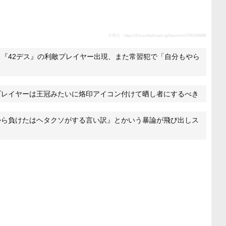
引用元：
https://2ch.sc/test/read.cgi/famicom/1706194888/
『42デス』の利敵プレイヤー出現、また常習犯で「自分もやら
プレイヤーは王冠みたいに烙印アイコン付けて晒し者にするべき
から負けたはヘタクソがする言い訳』とかいう暴論が飛び出しス