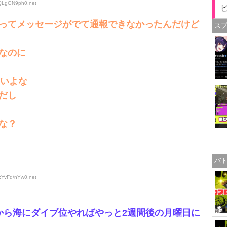
:QLgGN9ph0
.net
ってメッセージがでて通報できなかったんだけど
ス
なのに
ないよな
だし
な？
バ
D:YvFq/nYw0
.net
から海にダイブ位やればやっと2週間後の月曜日に