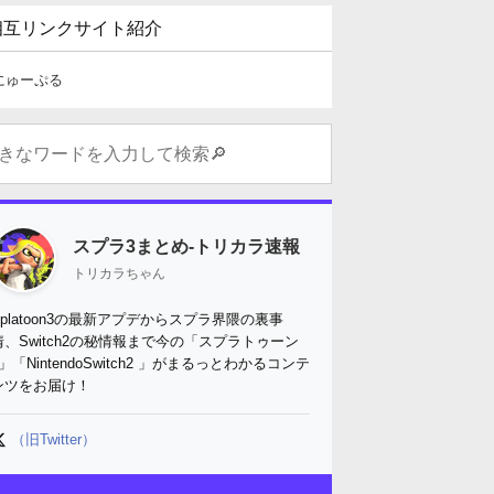
相互リンクサイト紹介
にゅーぷる
スプラ3まとめ-トリカラ速報
トリカラちゃん
Splatoon3の最新アプデからスプラ界隈の裏事
情、Switch2の秘情報まで今の「スプラトゥーン
3」「NintendoSwitch2 」がまるっとわかるコンテ
ンツをお届け！
（旧Twitter）