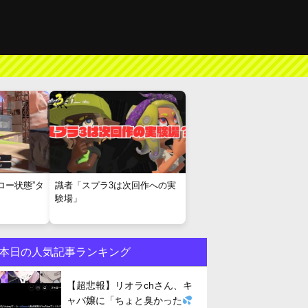
ロー状態”タ
識者「スプラ3は次回作への実
験場」
本日の人気記事ランキング
【超悲報】リオラchさん、キ
ャバ嬢に「ちょと臭かった