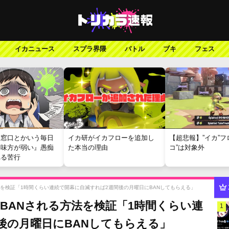
イカニュース
スプラ界隈
バトル
ブキ
フェス
報窓口とかいう毎日
イカ研がイカフローを追加し
【超悲報】”イカ”フ
『味方が弱い』愚痴
た本当の理由
コ”は対象外
れる苦行
法を検証「1時間くらい連続で開幕に自滅すれば2週間後の月曜日にBANしてもらえる」
BANされる方法を検証「1時間くらい連
1
後の月曜日にBANしてもらえる」