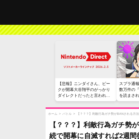
【悲報】ニンダイさん、ピー
スプラ通
クが開幕大谷翔平のがっかり
数万件の
ダイレクトだったと言われて
を読まさ
しまう
ホーム
>
バトル
>
【？？？】利敵行為ガチ勢がBANされる方
【？？？】利敵行為ガチ勢が
続で開幕に自滅すれば2週間