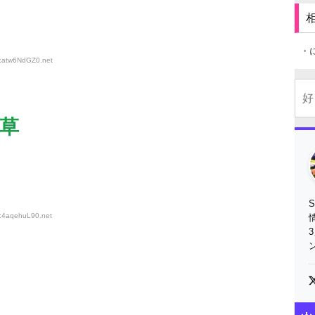
・
D:atw6NdGZ0
.net
草
D:4aqehuL90
.net