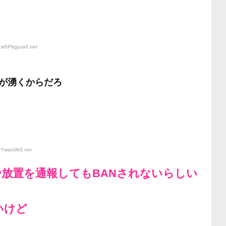
D:w5Pbgyza0
.net
が湧くからだろ
oYwaxlJb0
.net
放置を通報してもBANされないらしい
いけど