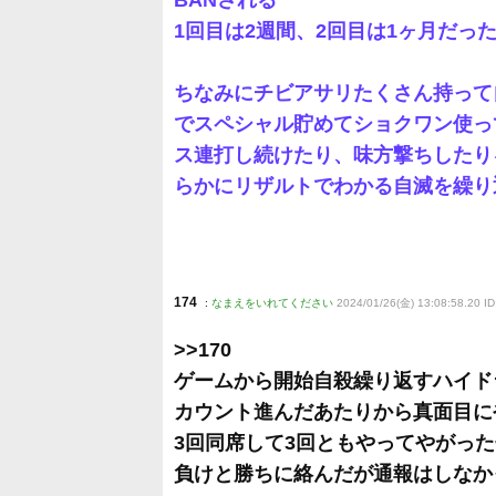
BANされる
1回目は2週間、2回目は1ヶ月だっ
ちなみにチビアサリたくさん持って
でスペシャル貯めてショクワン使っ
ス連打し続けたり、味方撃ちしたり
らかにリザルトでわかる自滅を繰り
174
:
なまえをいれてください
2024/01/26(金) 13:08:58.20 I
>>170
ゲームから開始自殺繰り返すハイド
カウント進んだあたりから真面目に
3回同席して3回ともやってやがっ
負けと勝ちに絡んだが通報はしなか