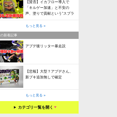
【賛否】イカフロー導入で
「キルゲー加速」と不安の
声、塗りで貢献という”スプラ
らしさ”は失われてしまうのか
もっと見る »
キの新着記事
アプデ後リッター暴走説
【悲報】大型？アプデさん、
新ブキ追加無しで確定
もっと見る »
カテゴリ一覧を開く