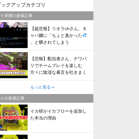
ピックアップカテゴリ
プラ界隈の新着記事
【超悲報】リオラchさん、キ
ャバ嬢に「ちょと臭かった
」と晒されてしまう
【悲報】配信者さん、ナワバ
リでチームプレイを楽しむ
方々に陰湿な暴言を吐きまく
ってしまう
もっと見る »
トルの新着記事
イカ研がイカフローを追加し
た本当の理由