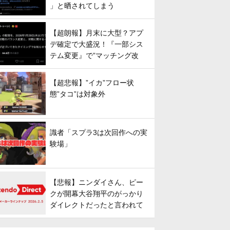
」と晒されてしまう
【超朗報】月末に大型？アプ
デ確定で大盛況！『一部シス
テム変更』で”マッチング改
善”への期待が高まる
【超悲報】”イカ”フロー状
態”タコ”は対象外
識者「スプラ3は次回作への実
験場」
【悲報】ニンダイさん、ピー
クが開幕大谷翔平のがっかり
ダイレクトだったと言われて
しまう