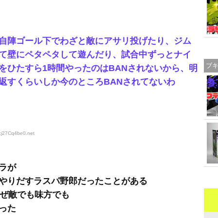
た
自陣ゴール下でわざと敵にアサリ投げたり、ジム
て壁にペタペタして遊んだり、試合中ずっとナイ
ブ
をひたすら1時間やったのはBANされないから、明
返すくらいしか今のところBANされてないわ
D:j27Cq4be0
.net
ラが
やりだすラスパ野郎だったことがある
たぜ敵でも味方でも
った