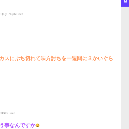
ID:QLgGN9ph0
.net
カスにぶち切れて味方討ちを一週間に３かいぐら
l3SIiv0
.net
う事なんですか