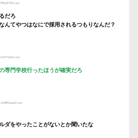
9PBytPZI0
.net
るだろ
なんてやつはなにで採用されるつもりなんだ？
rhUVYkAt0
.net
の専門学校行ったほうが確実だろ
D:JxW6Apia0
.net
ルダをやったことがないとか聞いたな