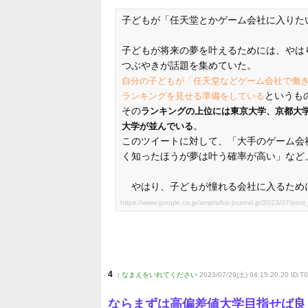
子どもが「任天堂とかゲーム会社に入りた
子どもが将来の夢を叶えるためには、やはり高
つぶやきが話題を集めていた。
自分の子どもが「任天堂などゲーム会社で働
というも
ランキングを見せる準備をしている
その
ランキングの上位には東京大学、京都大
。
大学が並んでいる
このツイートに対して、「大手のゲーム会
く知ったほうが夢は叶う確率が高い」など
やはり、子どもが憧れる会社に入るため
https://www.google.co.jp/amp/s/biz-journal.jp/2023/07/po
4
:
なまえをいれてください
2023/07/29(土) 04:15:20.20 ID:
ならまずは高偏差値大学目指せば良