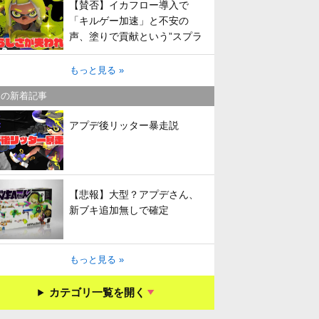
【賛否】イカフロー導入で
「キルゲー加速」と不安の
声、塗りで貢献という”スプラ
らしさ”は失われてしまうのか
もっと見る »
キの新着記事
アプデ後リッター暴走説
【悲報】大型？アプデさん、
新ブキ追加無しで確定
もっと見る »
カテゴリ一覧を開く