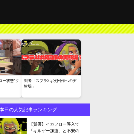
ロー状態”タ
識者「スプラ3は次回作への実
験場」
本日の人気記事ランキング
【賛否】イカフロー導入で
「キルゲー加速」と不安の