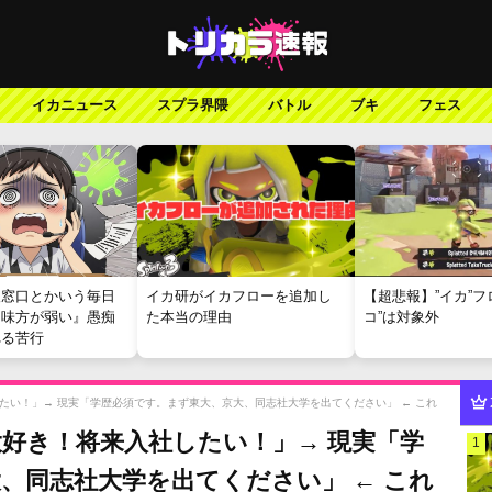
イカニュース
スプラ界隈
バトル
ブキ
フェス
報窓口とかいう毎日
イカ研がイカフローを追加し
【超悲報】”イカ”フ
『味方が弱い』愚痴
た本当の理由
コ”は対象外
れる苦行
たい！」→ 現実「学歴必須です。まず東大、京大、同志社大学を出てください」 ← これ
好き！将来入社したい！」→ 現実「学
1
、同志社大学を出てください」 ← これ