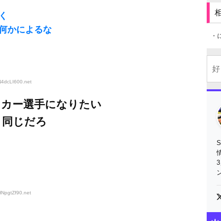
く
何かによるな
・
N4dcLI600
.net
ッカー選手になりたい
と同じだろ
HNpgtZf90
.net