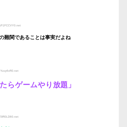
:AP1FCCVY0
.net
の難関であることは事実だよね
7Yuvy6vR0
.net
ったらゲームやり放題」
a5lR0LD60
.net