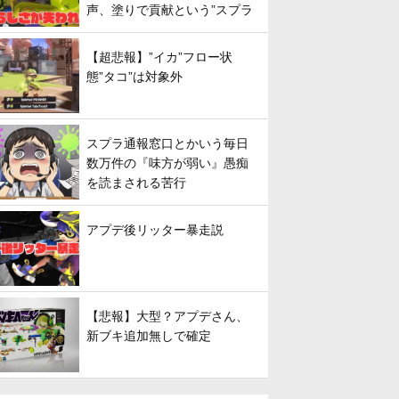
声、塗りで貢献という”スプラ
らしさ”は失われてしまうのか
【超悲報】”イカ”フロー状
態”タコ”は対象外
スプラ通報窓口とかいう毎日
数万件の『味方が弱い』愚痴
を読まされる苦行
アプデ後リッター暴走説
【悲報】大型？アプデさん、
新ブキ追加無しで確定