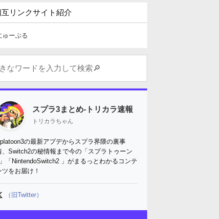
相互リンクサイト紹介
にゅーぷる
スプラ3まとめ-トリカラ速報
トリカラちゃん
Splatoon3の最新アプデからスプラ界隈の裏事
情、Switch2の秘情報まで今の「スプラトゥーン
3」「NintendoSwitch2 」がまるっとわかるコンテ
ンツをお届け！
（旧Twitter）