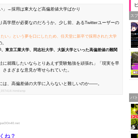
い」→採用は東大など高偏差値大学ばかり
ス
学歴が必要なのだろうか。少し前、あるTwitterユーザーの
きたい」という夢を口にしたため、任天堂に新卒で採用された大学
の。
学、東京工業大学、同志社大学、大阪大学といった高偏差値の難関
社に就職したいならとりあえず受験勉強を頑張れ」「現実を早
、さまざまな意見が寄せられていた。
には、高偏差値の大学に入らないと難しいのか――。
st_357416.html/amp
バ
T0paOOn40
.net
くね？