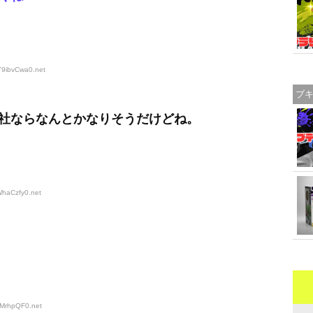
Y9ibvCwa0
.net
ブ
社ならなんとかなりそうだけどね。
WhaCzfy0
.net
JMrhpQF0
.net