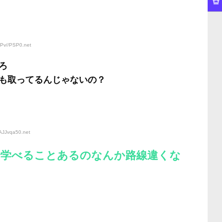
yPv//PSP0
.net
ろ
も取ってるんじゃないの？
iAJJvqa50
.net
で学べることあるのなんか路線違くな