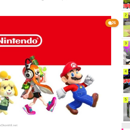
2
26
3
4
5
juOkomh9
.net