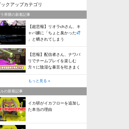
ピックアップカテゴリ
プラ界隈の新着記事
【超悲報】リオラchさん、キ
ャバ嬢に「ちょと臭かった
」と晒されてしまう
【悲報】配信者さん、ナワバ
リでチームプレイを楽しむ
方々に陰湿な暴言を吐きまく
ってしまう
もっと見る »
トルの新着記事
イカ研がイカフローを追加し
た本当の理由