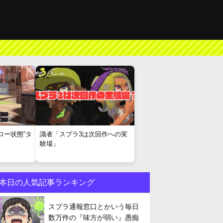
ロー状態”タ
識者「スプラ3は次回作への実
験場」
本日の人気記事ランキング
スプラ通報窓口とかいう毎日
数万件の『味方が弱い』愚痴