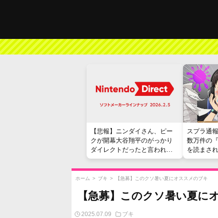
【悲報】ニンダイさん、ピー
スプラ通
クが開幕大谷翔平のがっかり
数万件の
ダイレクトだったと言われて
を読まさ
しまう
ホーム
>
ブキ
>
【急募】このクソ暑い夏にオススメのブキ
【急募】このクソ暑い夏に
2025.07.09
ブキ