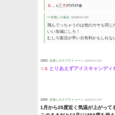
… ε三
ｶｻｶｻｶｻ傘
>>名無しの返信
splatoon.net
飛んでっちゃうのは他のカサも同じ
いい加減にしろ！
むしろ復活が早い分有利かもしれな
:
1003
名無しのスプラトゥーン
splatoon.net
とりあえずアイスキャンディ
:
1004
名無しのスプラトゥーン
splatoon.net
1月から25度近く気温が上がって