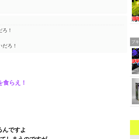
だろ！
ブ
いだろ！
を食らえ！
るんですよ