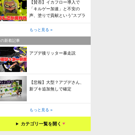
【賛否】イカフロー導入で
「キルゲー加速」と不安の
声、塗りで貢献という”スプラ
らしさ”は失われてしまうのか
もっと見る »
キの新着記事
アプデ後リッター暴走説
【悲報】大型？アプデさん、
新ブキ追加無しで確定
もっと見る »
カテゴリ一覧を開く