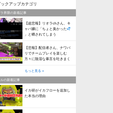
ピックアップカテゴリ
プラ界隈の新着記事
【超悲報】リオラchさん、キ
ャバ嬢に「ちょと臭かった
」と晒されてしまう
【悲報】配信者さん、ナワバ
リでチームプレイを楽しむ
方々に陰湿な暴言を吐きまく
ってしまう
もっと見る »
トルの新着記事
イカ研がイカフローを追加し
た本当の理由