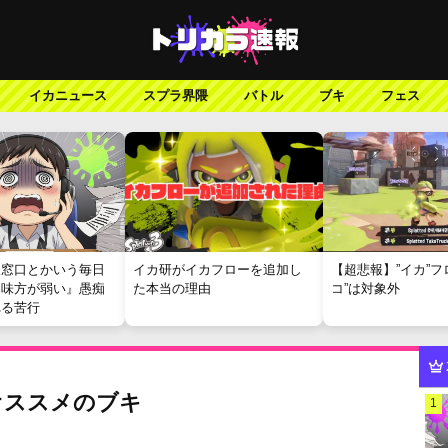
イカニュース
スプラ界隈
バトル
ブキ
フェス
報窓口とかいう毎日
イカ研がイカフローを追加し
【超悲報】”イカ”フ
『味方が弱い』愚痴
た本当の理由
コ”は対象外
れる苦行
オススメのブキ
1