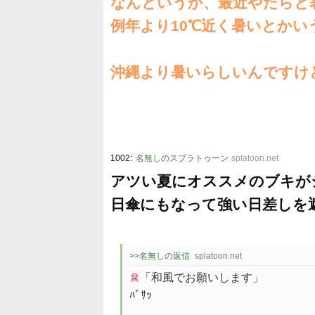
なんというか、最近やたらと
例年より10℃近く暑いとか
沖縄より暑いらしいんですけど
:
1002
名無しのスプラトゥーン
splatoon.net
アツい夏にオススメのブキが
日傘にもなって強い日差しを
>>名無しの返信
splatoon.net
「和風でお願いします」
ﾊﾞｻｯ