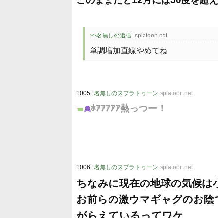
このままだと12月には50度を超
>>名無しの返信
splatoon.net
単調増加直線やめてね
:
1005
名無しのスプラトゥーン
splatoon.net
ﾎｱｱｱｱｱ熱っつー！
:
1006
名無しのスプラトゥーン
splatoon.net
ちなみに現在の地球の気候は小
お前らの激ウマギャグのお陰
がらえているってワケ