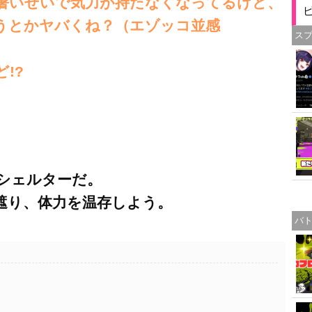
暑いせいで気力が持たなくなってるけど、
いうとかヤバくね？（エゾッコ並感
ス
!?
シェルターだ。
遮り、体力を温存しよう。
バ