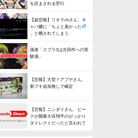
を読まされる苦行
【超悲報】リオラchさん、キ
ャバ嬢に「ちょと臭かった
」と晒されてしまう
識者「スプラ3は次回作への実
験場」
【悲報】大型？アプデさん、
新ブキ追加無しで確定
【悲報】ニンダイさん、ピー
クが開幕大谷翔平のがっかり
ダイレクトだったと言われて
しまう