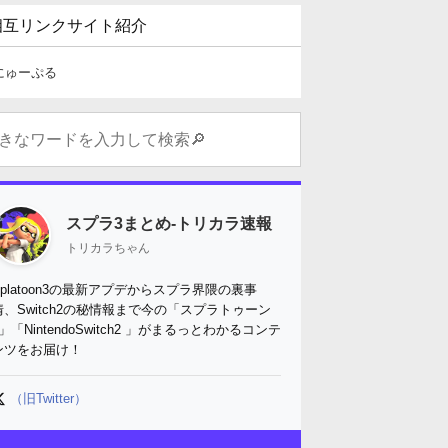
相互リンクサイト紹介
にゅーぷる
スプラ3まとめ-トリカラ速報
トリカラちゃん
Splatoon3の最新アプデからスプラ界隈の裏事
情、Switch2の秘情報まで今の「スプラトゥーン
3」「NintendoSwitch2 」がまるっとわかるコンテ
ンツをお届け！
（旧Twitter）