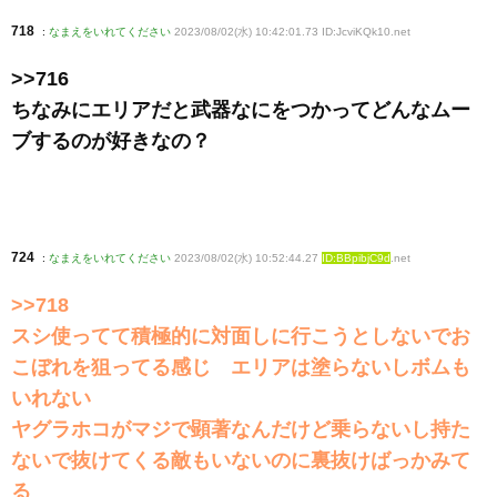
718
:
なまえをいれてください
2023/08/02(水) 10:42:01.73 ID:JcviKQk10
.net
>>716
ちなみにエリアだと武器なにをつかってどんなムー
ブするのが好きなの？
724
:
なまえをいれてください
2023/08/02(水) 10:52:44.27
ID:BBpibjC9d
.net
>>718
スシ使ってて積極的に対面しに行こうとしないでお
こぼれを狙ってる感じ エリアは塗らないしボムも
いれない
ヤグラホコがマジで顕著なんだけど乗らないし持た
ないで抜けてくる敵もいないのに裏抜けばっかみて
る