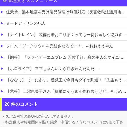
管理人オススメニュース
任天堂、熊本地震を受け製品修理は無償対応（災害救助法適用地域）
ヌードデッサンの犯人
【ナイトレイン】 装備付帯おごりまくっても一切お返しや協力する気がないプレイヤーいるけど…
フロム「ダークソウルを完結させるでー！」←おおええやん
【朗報】 『ファイアーエムブレム 万紫千紅』真の主人公マイユニはキャラメイクが可能
【ホロライブ】 フブちゃんいくら注ぎ込んだんだ…
【ななし】 じーにあす、遊戯王で今月もダイヤ到達！『先生もう笑うしかなくなっとりますやん』『とんでもないバケモンを産み出してしまった』
【悲報】 上沼恵美子さん「簡単にそうめん作れ言うけど、そうめん作りて地獄なんよ」
職場の人妻と不倫をして、ついに、、、
20 件のコメント
このパソコン買おうか迷ってるから背中を刺してくれｗｗｗ
・スパム対策の為URLの記入はできません。
・特定個人や特定団体を酷く誹謗・中傷するようなコメントはお控え下さ