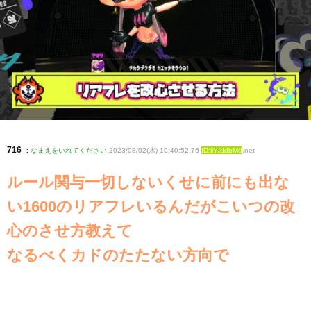
716
:
なまえをいれてください
2023/08/02(水) 10:40:52.76
ID:iiY/ddbMd
.net
ルール関与一切しないくせに前にも出な
い1600のリアフレいるんだがこいつの改
心のさせ方教えて
なるべくカドのたたない方向で