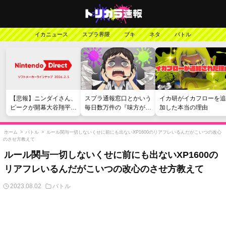
イカニュース
スプラ界隈
ブキ
ネタ
バトル
【悲報】ニンダイさん、
スプラ通報窓口とかいう
イカ研がイカフローを追
ピークが開幕大谷翔平の
毎日数万件の『味方が弱
加した本当の理由
がっかりダイレクトだっ
い』愚痴を読まされる苦
たと言われてしまう
行
ホーム
>
バトル
>
ルール関与一切しないくせに前にも出ないXP1600のリアフレいるんだがこいつの改心
のさせ方教えて
ルール関与一切しないくせに前にも出ないXP1600の
リアフレいるんだがこいつの改心のさせ方教えて
2023.08.02
バトル