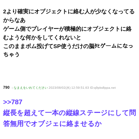
2より確実にオブジェクトに絡む人が少なくなってる
からなあ
ゲーム側でプレイヤーが積極的にオブジェクトに絡
むような何かをしてくれないと
このままボム投げてSP使うだけの脳ﾀﾋゲームになっ
ちゃう
790
:
なまえをいれてください
2023/08/02(水) 12:59:51.63 ID:q9pks8ppa
.net
>>787
縦長を超えて一本の縦線ステージにして問
答無用でオブジェに絡ませるか