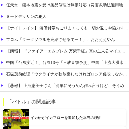
任天堂、熊本地震を受け製品修理は無償対応（災害救助法適用地域）
ヌードデッサンの犯人
【ナイトレイン】 装備付帯おごりまくっても一切お返しや協力する気がないプレイヤーいるけど…
フロム「ダークソウルを完結させるでー！」←おおええやん
【朗報】 『ファイアーエムブレム 万紫千紅』真の主人公マイユニはキャラメイクが可能
中国「台風接近！」台風13号「三峡直撃予測」中国「上流大洪水！（三峡上流」中国都市「8/5の映像（動画」三峡ダム「緊急放流（決壊危機」中国「下流大水害（震え声」→
石破茂前総理「ウクライナが核放棄しなければロシア侵攻しなかった」！
【悲報】 上沼恵美子さん「簡単にそうめん作れ言うけど、そうめん作りて地獄なんよ」
職場の人妻と不倫をして、ついに、、、
「バトル」の関連記事
このパソコン買おうか迷ってるから背中を刺してくれｗｗｗ
イカ研がイカフローを追加した本当の理由