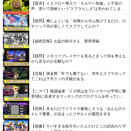
【賛否】イカフロー導入で「キルゲー加速」と不安の
声、塗りで貢献という”スプラらしさ”は失われてしまう
のか
【疑問】稀によくいる「自陣からボム投げてるだけ」の
Powered by livedoor 相互RSS
ヤツって何が楽しくてスプラしてんの？
【超絶悲報】お盆の味方さん、限界突破
【疑問】メモリープレイヤーを見るときって何を考えな
がら見るのが正解なの？
【悲報】借金勢「B-でも勝てない、何年もスプラやって
てこれは下手クソの才能がある」
【こマ？】陰謀論者「イカ研は全プレイヤーが平等に勝
率5割に収束するマッチングのプログラムを作ってい
る」
【恐怖】見るだけでイライラ爆発しそうな「みんなのス
トレス要素」が詰まったリザルトが最恐すぎる
【画像】ヤバすぎる味方引いたんだけどこの試合のリザ