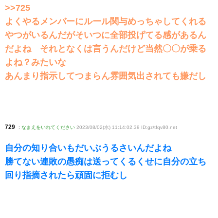
>>725
よくやるメンバーにルール関与めっちゃしてくれる
やつがいるんだがそいつに全部投げてる感があるん
だよね それとなくは言うんだけど当然〇〇が乗る
よね？みたいな
あんまり指示してつまらん雰囲気出されても嫌だし
729
:
なまえをいれてください
2023/08/02(水) 11:14:02.39 ID:gz/tfqv80
.net
自分の知り合いもだいぶうるさいんだよね
勝てない連敗の愚痴は送ってくるくせに自分の立ち
回り指摘されたら頑固に拒むし