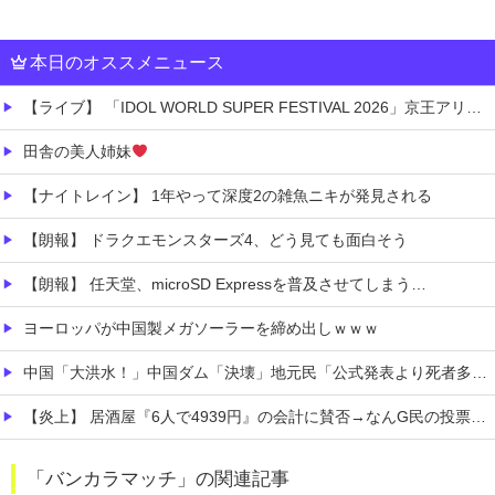
本日のオススメニュース
【ライブ】 「IDOL WORLD SUPER FESTIVAL 2026」京王アリーナTOKYO開催決定
田舎の美人姉妹
【ナイトレイン】 1年やって深度2の雑魚ニキが発見される
【朗報】 ドラクエモンスターズ4、どう見ても面白そう
【朗報】 任天堂、microSD Expressを普及させてしまう…
ヨーロッパが中国製メガソーラーを締め出しｗｗｗ
中国「大洪水！」中国ダム「決壊」地元民「公式発表より死者多い！」中国政府「住民拘束！（安否不明」中国当局「救助隊動画も削除」台風13号「三峡ダム接近中」→
【炎上】 居酒屋『6人で4939円』の会計に賛否→なんG民の投票結果が笑えるｗｗｗ
【有能】 政府「トラックはサービスエリア利用有料化すればサボらず走るし流問題解決じゃね？」
「バンカラマッチ」の関連記事