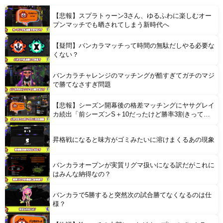
連れて行かれた
【悲報】スプラトゥーン3さん、ゆるふわに楽しむオー
プンマッチでも晒されてしまう新時代へ
【疑問】バンカラマッチって時間の無駄だしやる必要な
くない？
バンカラチャレンジのマッチングが酷すぎてガチのマジ
Powered by livedoor 相互RSS
で勝てなさすぎ問題
【悲報】シーズン開幕後の格差マッチングにヤサグレイ
カ続出「前シーズンS＋10だったけど勝率3割きって借
金生活始まった」
昇格戦になると味方がゴミみたいに溶けまくるあの現象
バンカラオープンが実質リグマ扱いになる訳だがこれに
はみんな納得なの？
バンカラで5勝すると突然次の試合勝てなくなるのは仕
様？