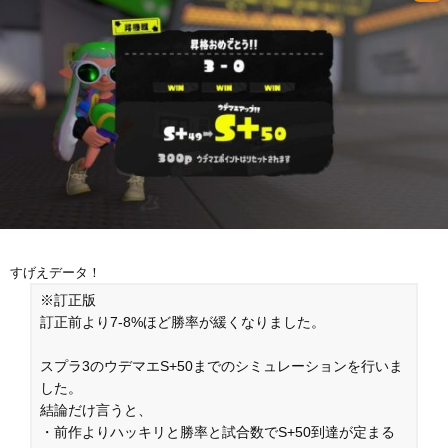
すげえデータ！
※訂正版
訂正前より7-8%ほど勝率が緩くなりました。
スプラ3のウデマエS+50までのシミュレーションを行いま
した。
結論だけ言うと、
・前作よりハッキリと勝率と試合数でS+50到達が定まる