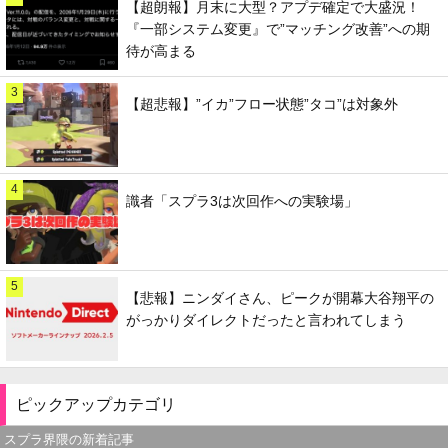
【超朗報】月末に大型？アプデ確定で大盛況！
『一部システム変更』で”マッチング改善”への期
待が高まる
3
【超悲報】”イカ”フロー状態”タコ”は対象外
4
識者「スプラ3は次回作への実験場」
5
【悲報】ニンダイさん、ピークが開幕大谷翔平の
がっかりダイレクトだったと言われてしまう
ピックアップカテゴリ
スプラ界隈の新着記事