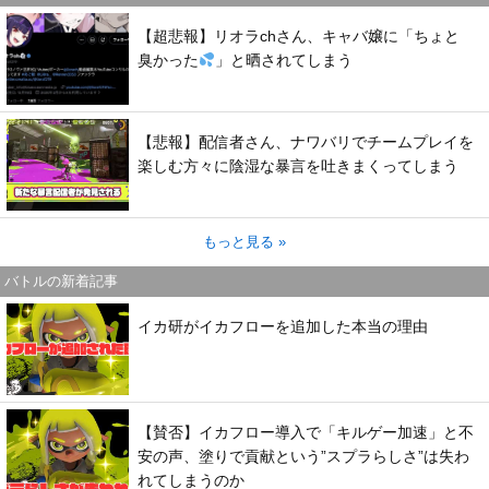
【超悲報】リオラchさん、キャバ嬢に「ちょと
臭かった
」と晒されてしまう
【悲報】配信者さん、ナワバリでチームプレイを
楽しむ方々に陰湿な暴言を吐きまくってしまう
もっと見る »
バトルの新着記事
イカ研がイカフローを追加した本当の理由
【賛否】イカフロー導入で「キルゲー加速」と不
安の声、塗りで貢献という”スプラらしさ”は失わ
れてしまうのか