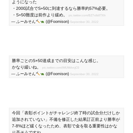
ようになった
・2000試合でS+50に到達するなら勝率約57%必要。
・S+50難度は前作より緩め。
pic.twitter.com/BZ7xIb8TXh
— ふーみそん
(@Foomison)
September 30, 2022
勝率ごとのS+50達成までの目安はこんな感じ。
かなり緩いね。
pic.twitter.com/IMUWdvcjC0
— ふーみそん
(@Foomison)
September 30, 2022
今回「表彰ポイントがチャレンジ終了時の試合分だけしか
追加されていない」不備を修正した結果訂正前より勝率が
7-8%ほど緩くなったため、表彰で金を取る重要性はかな
り高そうですね。