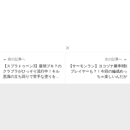
←
→
前の記事へ
次の記事へ
【スプラトゥーン3】最弱ブキ？の
【サーモンラン】ヨコヅナ勝率8割
クラブラがひっそり流行中！キル
プレイヤーも？！今回の編成めっ
意識の立ち回りで苦手な塗りを補
ちゃ楽しいんだが
いつつステージを駆け回れ！