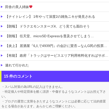
田舎の美人姉妹
【ナイトレイン】 1年やって深度2の雑魚ニキが発見される
【朗報】 ドラクエモンスターズ4、どう見ても面白そう
【朗報】 任天堂、microSD Expressを普及させてしまう…
【炎上】 居酒屋『6人で4939円』の会計に賛否→なんG民の投票結果が笑えるｗｗｗ
【有能】 政府「トラックはサービスエリア利用有料化すればサボらず走るし流問題解決じゃね？」
連れて行かれた
【ホロライブ】 Youtubeの謎のイベント？
15 件のコメント
【にじさんじ】 夜見さん、自分を再現したコスプレに興奮【コスサミ2026】
・スパム対策の為URLの記入はできません。
・特定個人や特定団体を酷く誹謗・中傷するようなコメントはお控え下さ
い。
・ブログの運営に支障をきたすようなコメントには必要に応じて法的措置
をとる場合があります。あらかじめご理解ください。