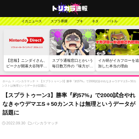
イカニュース
スプラ界隈
ブキ
ネタ
バトル
【悲報】ニンダイさん、
スプラ通報窓口とかいう
イカ研がイカフローを追
ピークが開幕大谷翔平の
毎日数万件の『味方が弱
加した本当の理由
がっかりダイレクトだっ
い』愚痴を読まされる苦
たと言われてしまう
行
ホーム
>
バンカラマッチ
>
【スプラトゥーン3】勝率『約57%』で2000試合やれなきゃウデマエS＋50カ
ンストは無理というデータが話題に
【スプラトゥーン3】勝率『約57%』で2000試合やれ
なきゃウデマエS＋50カンストは無理というデータが
話題に
2022.09.30
バンカラマッチ