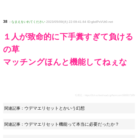
38
:
なまえをいれてください
2023/05/09(火) 22:09:41.64 ID:gbdPxVUt0
.net
１人が致命的に下手糞すぎて負ける
の草
マッチングほんと機能してねぇな
引用元：
https://2ch.sc/test/read.cgi/famicom/1683617185/
ウデマエリセットとかいう幻想
関連記事：
ウデマエリセット機能って本当に必要だったか？
関連記事：