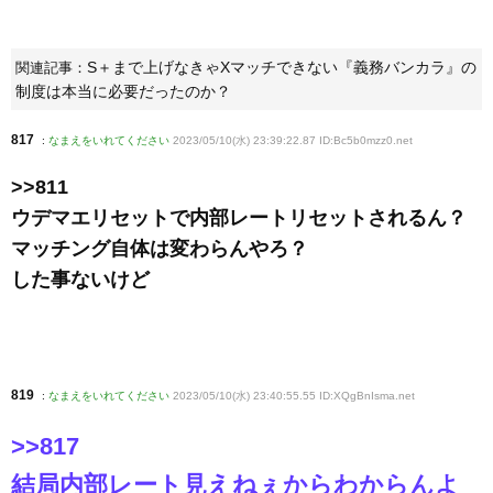
S＋まで上げなきゃXマッチできない『義務バンカラ』の
関連記事：
制度は本当に必要だったのか？
817
:
なまえをいれてください
2023/05/10(水) 23:39:22.87 ID:Bc5b0mzz0
.net
>>811
ウデマエリセットで内部レートリセットされるん？
マッチング自体は変わらんやろ？
した事ないけど
819
:
なまえをいれてください
2023/05/10(水) 23:40:55.55 ID:XQgBnIsma
.net
>>817
結局内部レート見えねぇからわからんよ