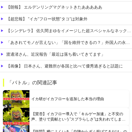
【朗報】 エルデンリングマグネットきたあああああ
【超悲報】 ”イカ”フロー状態”タコ”は対象外
【シンデレラ】 佐久間まゆをイメージした超スペシャルなネックレスが登場する件について
「あきれてモノが言えない」「国を維持できるの？」外国人の永住許可要件の厳格化で在日中国人の本音は？
渡邊渚さん、近況報告「最近は落ち着いてきてます」
【画像】 日本さん、避難所が各国と比べて優秀過ぎると話題に
【凄すぎる】 力士の嫁に美人が多い理由→「これ」だったｗｗｗｗｗｗｗ
「バトル」の関連記事
【悲報】 コンビニのおにぎり、誰も食べなくなる…
イカ研がイカフローを追加した本当の理由
【賛否】イカフロー導入で「キルゲー加速」と不安の
声、塗りで貢献という”スプラらしさ”は失われてしまう
のか
【疑問】稀によくいる「自陣からボム投げてるだけ」の