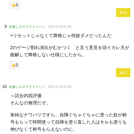
0
返信
名無しのスプラトゥーン
2023.5.14 07:30
>リセットじゃなくて降格じゃ何故ダメだったんだ
2のゲージ割れ演出がむかつく と言う意見を頭イカレ犬が
曲解して降格しない仕様にしたから。
0
返信
名無しのスプラトゥーン
2023.5.14 07:35
＞試合内容評価
そんなの無理だぞ。
単純なナワバリですら、自陣ぐちゃぐちゃに塗った奴が称
号もらって時間使って自陣を塗り直した人はキルも塗りも
伸びなくて称号もらえないのに。