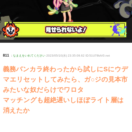
811
:
なまえをいれてください
2023/05/10(水) 23:35:09.62 ID:51U78kA/0
.net
義務バンカラ終わったから試しにSにウデ
マエリセットしてみたら、ガ○ジの見本市
みたいな奴だらけでワロタ
マッチングも超絶遅いしほぼライト層は
消えたか