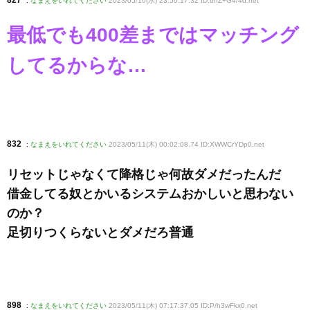
827
:
なまえをいれてください
2023/05/10(水) 23:50:17.32 ID:bnZ+G4/4d
.net
最低でも400差まではマッチング
してるからな…
832
:
なまえをいれてください
2023/05/11(木) 00:02:08.74 ID:XWWCrYDp0
.net
リセットじゃなくて降格じゃ何故ダメだったんだ
借金してる奴とかいるシステムおかしいと思わない
のか？
足切りつくらないとダメだろ普通
898
:
なまえをいれてください
2023/05/11(木) 07:17:37.05 ID:P/h3wFkx0
.net