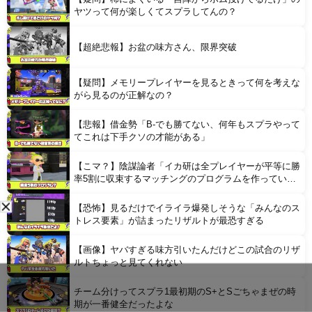
Powered by livedoor 相互RSS
ヤツって何が楽しくてスプラしてんの？
【超絶悲報】お盆の味方さん、限界突破
【疑問】メモリープレイヤーを見るときって何を考えな
がら見るのが正解なの？
【悲報】借金勢「B-でも勝てない、何年もスプラやって
てこれは下手クソの才能がある」
【こマ？】陰謀論者「イカ研は全プレイヤーが平等に勝
率5割に収束するマッチングのプログラムを作ってい
る」
【恐怖】見るだけでイライラ爆発しそうな「みんなのス
トレス要素」が詰まったリザルトが最恐すぎる
【画像】ヤバすぎる味方引いたんだけどこの試合のリザ
ルトちょっと見てくれない
チーム分けってスプラ1最初期のS+とSごちゃまぜの時
期が一番健全だったよな