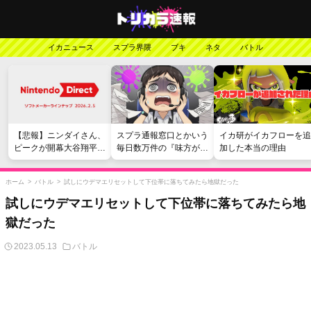
イカニュース
スプラ界隈
ブキ
ネタ
バトル
【悲報】ニンダイさん、
スプラ通報窓口とかいう
イカ研がイカフローを追
ピークが開幕大谷翔平の
毎日数万件の『味方が弱
加した本当の理由
がっかりダイレクトだっ
い』愚痴を読まされる苦
たと言われてしまう
行
ホーム
>
バトル
>
試しにウデマエリセットして下位帯に落ちてみたら地獄だった
試しにウデマエリセットして下位帯に落ちてみたら地
獄だった
2023.05.13
バトル