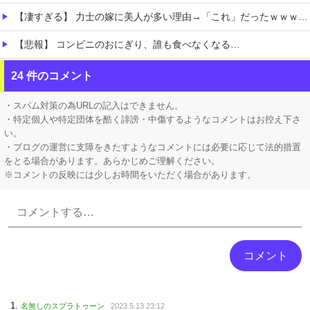
【凄すぎる】 力士の嫁に美人が多い理由→「これ」だったｗｗｗｗｗｗｗ
【悲報】 コンビニのおにぎり、誰も食べなくなる…
【ホロライブ】 泉パッパが水着ミオしゃイラストあげとる
24 件のコメント
【にじさんじ】 舞元、弟への誕生日プレゼントがこちら『いやな兄』『ぶん殴られても文句は言えんやろこれ』
・スパム対策の為URLの記入はできません。
・特定個人や特定団体を酷く誹謗・中傷するようなコメントはお控え下さ
い。
・ブログの運営に支障をきたすようなコメントには必要に応じて法的措置
をとる場合があります。あらかじめご理解ください。
※コメントの反映には少しお時間をいただく場合があります。
Powered by livedoor 相互RSS
名無しのスプラトゥーン
2023.5.13 23:12