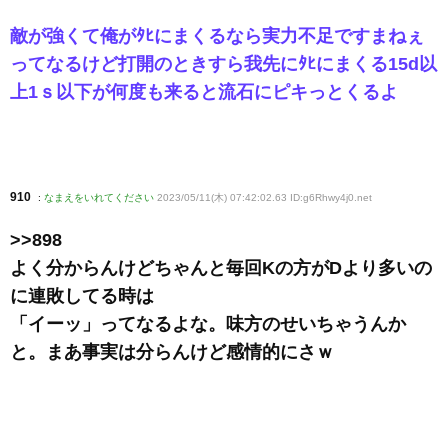
敵が強くて俺がﾀﾋにまくるなら実力不足ですまねぇ
ってなるけど打開のときすら我先にﾀﾋにまくる15d以
上1ｓ以下が何度も来ると流石にピキっとくるよ
910
:
なまえをいれてください
2023/05/11(木) 07:42:02.63 ID:g6Rhwy4j0
.net
>>898
よく分からんけどちゃんと毎回Kの方がDより多いの
に連敗してる時は
「イーッ」ってなるよな。味方のせいちゃうんか
と。まあ事実は分らんけど感情的にさｗ