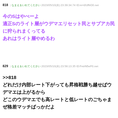
818
:
なまえをいれてください
2023/05/10(水) 23:39:34.74 ID:m+t0URrO0
.net
今のSはやべーよ
適正Sのライト層がウデマエリセット民とサブアカ民
に狩られまくってる
あれはライト層やめるわ
829
:
なまえをいれてください
2023/05/10(水) 23:58:13.35 ID:Fm/rN5eP0
.net
>>818
どれだけ内部レート下がっても昇格戦勝ち越せばウ
デマエは上がるから
どこのウデマエでも高レートと低レートのごちゃま
ぜ格差マッチばっかだよ