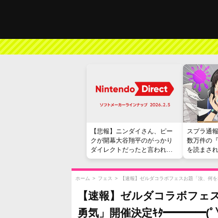
【悲報】ニンダイさん、ピー
スプラ通
クが開幕大谷翔平のがっかり
数万件の
ダイレクトだったと言われて
を読まさ
しまう
ホーム
>
フェス
>
【速報】ゼルダコラボフェスお題「汝、何を求める？
【速報】ゼルダコラボフェスお
勇気」開催決定ｷﾀ━━━━(ﾟ∀