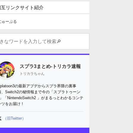
相互リンクサイト紹介
にゅーぷる
スプラ3まとめ-トリカラ速報
トリカラちゃん
Splatoon3の最新アプデからスプラ界隈の裏事
情、Switch2の秘情報まで今の「スプラトゥーン
3」「NintendoSwitch2 」がまるっとわかるコンテ
ンツをお届け！
（旧Twitter）