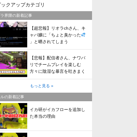
ピックアップカテゴリ
プラ界隈の新着記事
【超悲報】リオラchさん、キ
ャバ嬢に「ちょと臭かった
」と晒されてしまう
【悲報】配信者さん、ナワバ
リでチームプレイを楽しむ
方々に陰湿な暴言を吐きまく
ってしまう
もっと見る »
トルの新着記事
イカ研がイカフローを追加し
た本当の理由