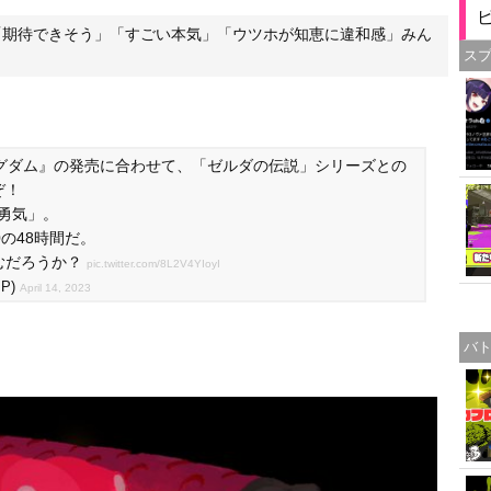
「期待できそう」「すごい本気」「ウツホが知恵に違和感」みん
ス
キングダム』の発売に合わせて、「ゼルダの伝説」シリーズとの
ぞ！
 勇気」。
00の48時間だ。
むだろうか？
pic.twitter.com/8L2V4YIoyI
JP)
April 14, 2023
バ