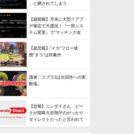
」と晒されてしまう
【超朗報】月末に大型？アプ
デ確定で大盛況！『一部シス
テム変更』で”マッチング改
善”への期待が高まる
【超悲報】”イカ”フロー状
態”タコ”は対象外
識者「スプラ3は次回作への実
験場」
【悲報】ニンダイさん、ピー
クが開幕大谷翔平のがっかり
ダイレクトだったと言われて
しまう