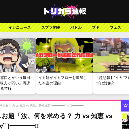
イカニュース
スプラ界隈
バトル
ブキ
フェス
報窓口とかいう毎日
イカ研がイカフローを追加し
【超悲報】”イカ”フ
『味方が弱い』愚痴
た本当の理由
コ”は対象外
れる苦行
 力 vs 知恵 vs 勇気」開催決定ｷﾀ━━━━(ﾟ∀ﾟ)━━━━!!
題「汝、何を求める？ 力 vs 知恵 vs
1
ﾟ)━━━━!!