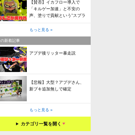
【賛否】イカフロー導入で
「キルゲー加速」と不安の
声、塗りで貢献という”スプラ
らしさ”は失われてしまうのか
もっと見る »
キの新着記事
アプデ後リッター暴走説
【悲報】大型？アプデさん、
新ブキ追加無しで確定
もっと見る »
カテゴリ一覧を開く