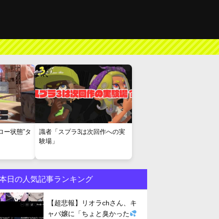
ロー状態”タ
識者「スプラ3は次回作への実
験場」
本日の人気記事ランキング
【超悲報】リオラchさん、キ
ャバ嬢に「ちょと臭かった