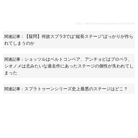
引用元：
https://2ch.sc/test/read.cgi/famicom/1677157116/
【疑問】何故スプラ3では”縦長ステージ”ばっかりが作ら
関連記事：
れてしまうのか
ショッツルはベルトコンベア、アンチョビはプロペラ、
関連記事：
シオノメは北みたいな過去作にあったステージの個性が失われてし
まった
スプラトゥーンシリーズ史上最悪のステージはどこ？
関連記事：