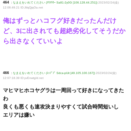
464
:
なまえをいれてください (ｱｳｱｳｳｰ Sa81-2y0G [106.128.44.251])
2023/02/24(金)
12:06:49.21 ID:JtlqQjqOa
.net
俺はずっとハコフグ好きだったんだけ
ど、3に出されても超絶劣化してそうだか
ら出さなくていいよ
466
:
なまえをいれてください (ｽｯﾌﾟﾌﾟ Sdca-pUit [49.105.100.167])
2023/02/24(金)
12:07:18.39 ID:yvEnwtgId
.net
マヒマヒホコヤグラは一周回って好きになってきた
わ
良くも悪くも速攻決まりやすくて試合時間短いし
エリアは嫌い