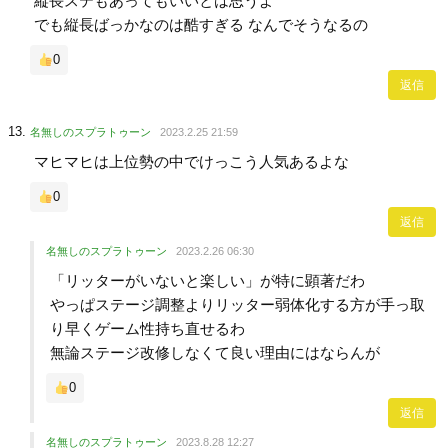
縦長ステもあってもいいとは思うよ
でも縦長ばっかなのは酷すぎる なんでそうなるの
0
返信
名無しのスプラトゥーン
2023.2.25 21:59
マヒマヒは上位勢の中でけっこう人気あるよな
0
返信
名無しのスプラトゥーン
2023.2.26 06:30
「リッターがいないと楽しい」が特に顕著だわ
やっぱステージ調整よりリッター弱体化する方が手っ取
り早くゲーム性持ち直せるわ
無論ステージ改修しなくて良い理由にはならんが
0
返信
名無しのスプラトゥーン
2023.8.28 12:27