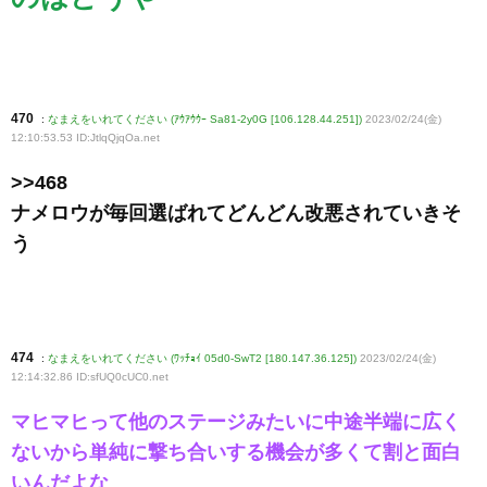
470
:
なまえをいれてください (ｱｳｱｳｳｰ Sa81-2y0G [106.128.44.251])
2023/02/24(金)
12:10:53.53 ID:JtlqQjqOa
.net
>>468
ナメロウが毎回選ばれてどんどん改悪されていきそ
う
474
:
なまえをいれてください (ﾜｯﾁｮｲ 05d0-SwT2 [180.147.36.125])
2023/02/24(金)
12:14:32.86 ID:sfUQ0cUC0
.net
マヒマヒって他のステージみたいに中途半端に広く
ないから単純に撃ち合いする機会が多くて割と面白
いんだよな