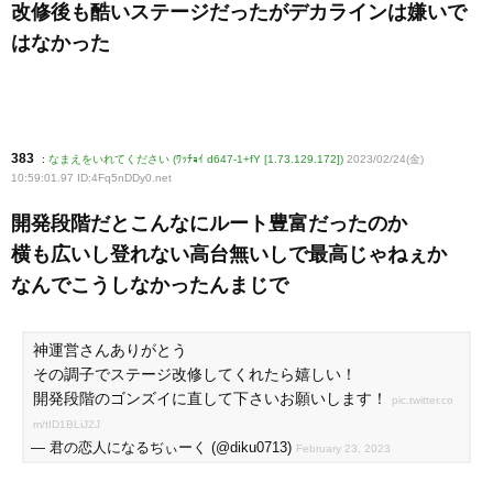
改修後も酷いステージだったがデカラインは嫌いで
はなかった
383
:
なまえをいれてください (ﾜｯﾁｮｲ d647-1+fY [1.73.129.172])
2023/02/24(金)
10:59:01.97 ID:4Fq5nDDy0
.net
開発段階だとこんなにルート豊富だったのか
横も広いし登れない高台無いしで最高じゃねぇか
なんでこうしなかったんまじで
神運営さんありがとう
その調子でステージ改修してくれたら嬉しい！
開発段階のゴンズイに直して下さいお願いします！
pic.twitter.co
m/tID1BLiJ2J
— 君の恋人になるぢぃーく (@diku0713)
February 23, 2023