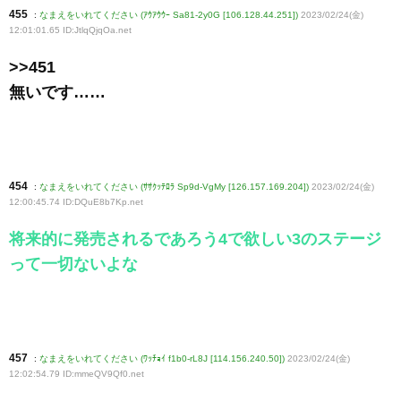
455
:
なまえをいれてください (ｱｳｱｳｳｰ Sa81-2y0G [106.128.44.251])
2023/02/24(金)
12:01:01.65 ID:JtlqQjqOa
.net
>>451
無いです……
454
:
なまえをいれてください (ｻｻｸｯﾃﾛﾗ Sp9d-VgMy [126.157.169.204])
2023/02/24(金)
12:00:45.74 ID:DQuE8b7Kp
.net
将来的に発売されるであろう4で欲しい3のステージ
って一切ないよな
457
:
なまえをいれてください (ﾜｯﾁｮｲ f1b0-rL8J [114.156.240.50])
2023/02/24(金)
12:02:54.79 ID:mmeQV9Qf0
.net