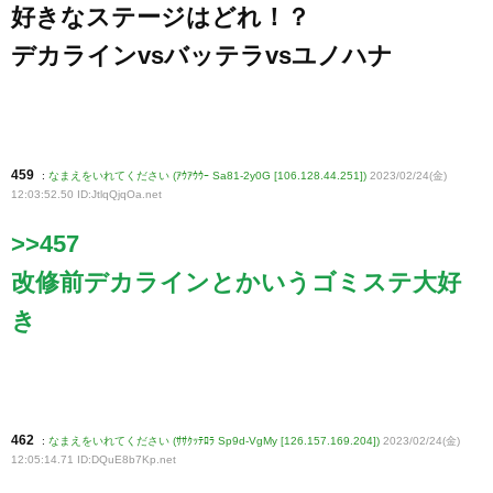
好きなステージはどれ！？
デカラインvsバッテラvsユノハナ
459
:
なまえをいれてください (ｱｳｱｳｳｰ Sa81-2y0G [106.128.44.251])
2023/02/24(金)
12:03:52.50 ID:JtlqQjqOa
.net
>>457
改修前デカラインとかいうゴミステ大好
き
462
:
なまえをいれてください (ｻｻｸｯﾃﾛﾗ Sp9d-VgMy [126.157.169.204])
2023/02/24(金)
12:05:14.71 ID:DQuE8b7Kp
.net