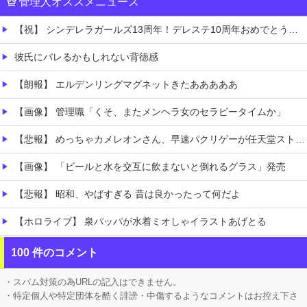
管理人オススメニュース
【祝】 シンデレラガールズ13周年！デレステ10周年おめでとう！ガチャ更新SSR八神マキノ・イベントSRイヴ、SR望月聖！
彼氏にバレるかもしれない背徳感
【朗報】 エルデンリングマグネットきたあああああ
【画像】 管理職「くそ、またメンヘラ女のセラピータイムか」
【悲報】 めっちゃカメレオンさん、早速パクリゲーが任天堂ストアに登場してしまう……
【画像】 「ビールと水を交互に飲まないと倒れるグラス」発売
【悲報】 昭和、やばすぎる 昔は良かったって何だよ
【ホロライブ】 泉パッパが水着ミオしゃイラストあげとる
【画像】 「マスク美人さん、また我々を欺く」←海外でも流行りだした結果がこちらw w w w w w w
100 件のコメント
【にじさんじ】 五木、すべてをメモ帳で管理する長尾に表計算ソフトを布教へ『企画趣旨でもう草生える』【8/6(木)20:00】
・スパム対策の為URLの記入はできません。
・特定個人や特定団体を酷く誹謗・中傷するようなコメントはお控え下さ