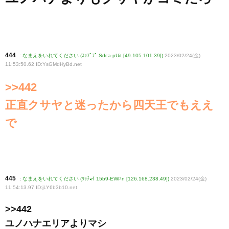
444
:
なまえをいれてください (ｽｯﾌﾟﾌﾟ Sdca-pUit [49.105.101.39])
2023/02/24(金)
11:53:50.62 ID:YsGMdHyBd
.net
>>442
正直クサヤと迷ったから四天王でもええ
で
445
:
なまえをいれてください (ﾜｯﾁｮｲ 15b9-EWPn [126.168.238.49])
2023/02/24(金)
11:54:13.97 ID:jLY6b3b10
.net
>>442
ユノハナエリアよりマシ