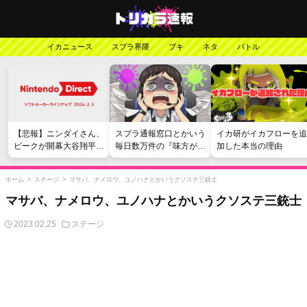
イカニュース
スプラ界隈
ブキ
ネタ
バトル
【悲報】ニンダイさん、
スプラ通報窓口とかいう
イカ研がイカフローを追
ピークが開幕大谷翔平の
毎日数万件の『味方が弱
加した本当の理由
がっかりダイレクトだっ
い』愚痴を読まされる苦
たと言われてしまう
行
ホーム
>
ステージ
>
マサバ、ナメロウ、ユノハナとかいうクソステ三銃士
マサバ、ナメロウ、ユノハナとかいうクソステ三銃士
2023.02.25
ステージ