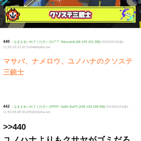
440
:
なまえをいれてください (ｽｯﾌﾟﾌﾟ Sdca-pUit [49.105.101.39])
2023/02/24(金)
11:50:33.23 ID:YsGMdHyBd
.net
マサバ、ナメロウ、ユノハナのクソステ
三銃士
442
:
なまえをいれてください (ｱｳｱｳｳｰ Sa81-SwT2 [106.133.168.99])
2023/02/24(金)
11:53:09.88 ID:sPDZA4QAa
.net
>>440
ユノハナよりもクサヤがゴミだろ