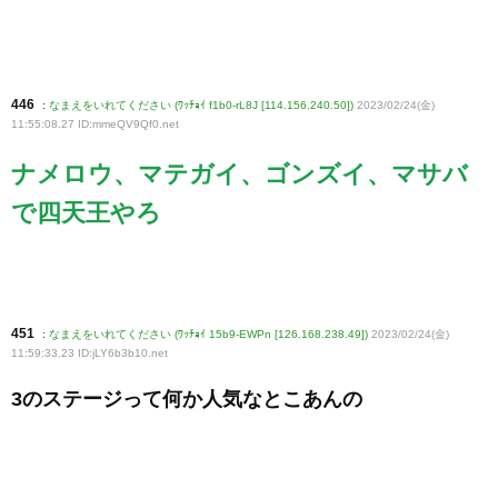
446
:
なまえをいれてください (ﾜｯﾁｮｲ f1b0-rL8J [114.156.240.50])
2023/02/24(金)
11:55:08.27 ID:mmeQV9Qf0
.net
ナメロウ、マテガイ、ゴンズイ、マサバ
で四天王やろ
451
:
なまえをいれてください (ﾜｯﾁｮｲ 15b9-EWPn [126.168.238.49])
2023/02/24(金)
11:59:33.23 ID:jLY6b3b10
.net
3のステージって何か人気なとこあんの