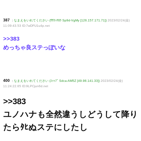
387
:
なまえをいれてください (ｻｻｸｯﾃﾛﾗ Sp9d-VgMy [126.157.171.71])
2023/02/24(金)
11:09:43.53 ID:7wDFU1u4p
.net
>>383
めっちゃ良ステっぽいな
400
:
なまえをいれてください (ｽｯｯﾌﾟ Sdca-AM5Z [49.98.141.33])
2023/02/24(金)
11:24:22.65 ID:9LPCjun6d
.net
>>383
ユノハナも全然違うしどうして降り
たらﾀﾋぬステにしたし