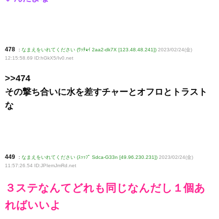
478
:
なまえをいれてください (ﾜｯﾁｮｲ 2aa2-dk7X [123.48.48.241])
2023/02/24(金)
12:15:58.69 ID:hGkX5/Iv0
.net
>>474
その撃ち合いに水を差すチャーとオフロとトラスト
な
449
:
なまえをいれてください (ｽｯｯﾌﾟ Sdca-G33n [49.96.230.231])
2023/02/24(金)
11:57:26.54 ID:JPIemJmRd
.net
３ステなんてどれも同じなんだし１個あ
ればいいよ