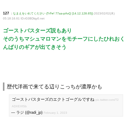
127
:
なまえをいれてください (ﾜｯﾁｮｲ 77aa-pAxQ [14.12.128.65])
2023/02/02(木)
05:18:16.61 ID:rG3BDlqy0
.net
ゴーストバスターズ説もあり
そのうちマシュマロマンをモチーフにしたひれおく
んばりのギアが出てきそう
歴代洋画で来てる辺りこっちが濃厚かも
ゴーストバスターズのエクトゴーグルですね
pic.twitter.com/T2
ADXEXfSb
— ラジ (@radi_jp)
February 1, 2023