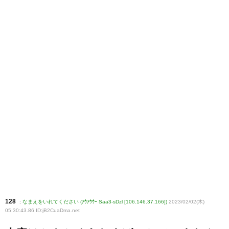
128
:
なまえをいれてください (ｱｳｱｳｳｰ Saa3-sDzl [106.146.37.166])
2023/02/02(木)
05:30:43.86 ID:jB2CuaDma
.net