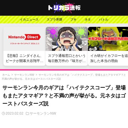
イカニュース
スプラ界隈
ブキ
ネタ
バトル
【悲報】ニンダイさん、
スプラ通報窓口とかいう
イカ研がイカフローを追
ピークが開幕大谷翔平の
毎日数万件の『味方が弱
加した本当の理由
がっかりダイレクトだっ
い』愚痴を読まされる苦
たと言われてしまう
行
ホーム
>
サーモンランNW
>
サーモンラン今月のギアは「ハイテクスコープ」登場もまたアタマギア？と
不満の声が挙がる。元ネタはゴーストバスターズ説
サーモンラン今月のギアは「ハイテクスコープ」登場
もまたアタマギア？と不満の声が挙がる。元ネタはゴ
ーストバスターズ説
2023.02.02
サーモンランNW