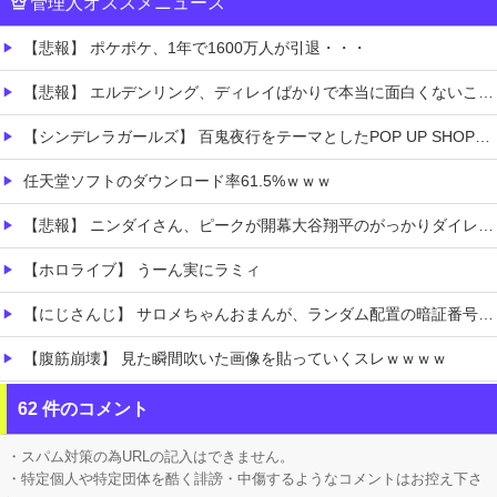
管理人オススメニュース
【悲報】 ポケポケ、1年で1600万人が引退・・・
【悲報】 エルデンリング、ディレイばかりで本当に面白くないこのゲーム←賛同の声が多数…
【シンデレラガールズ】 百鬼夜行をテーマとしたPOP UP SHOPが東京・大阪にて開催
任天堂ソフトのダウンロード率61.5%ｗｗｗ
【悲報】 ニンダイさん、ピークが開幕大谷翔平のがっかりダイレクトだったと言われてしまう
【ホロライブ】 うーん実にラミィ
【にじさんじ】 サロメちゃんおまんが、ランダム配置の暗証番号入力に敗北「3回失敗しましたわ」
【腹筋崩壊】 見た瞬間吹いた画像を貼っていくスレｗｗｗｗ
【速報】 京大病院、手術ミスで『正常な脳』を摘出 → 患者は自発呼吸不可能な植物状態に
62 件のコメント
【画像】 キス釣りするんや
・スパム対策の為URLの記入はできません。
・特定個人や特定団体を酷く誹謗・中傷するようなコメントはお控え下さ