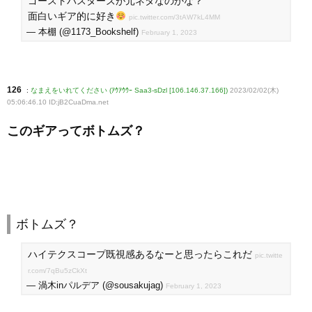
ゴーストバスターズが元ネタなのかな？
面白いギア的に好き
pic.twitter.com/3tAW7kL4MM
— 本棚 (@1173_Bookshelf)
February 1, 2023
126
:
なまえをいれてください (ｱｳｱｳｳｰ Saa3-sDzl [106.146.37.166])
2023/02/02(木)
05:06:46.10 ID:jB2CuaDma
.net
このギアってボトムズ？
ボトムズ？
ハイテクスコープ既視感あるなーと思ったらこれだ
pic.twitte
r.com/7qBu5zCkXt
— 渦木inパルデア (@sousakujag)
February 1, 2023