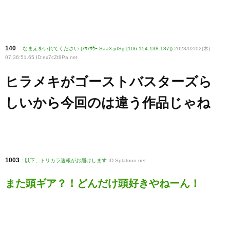
140
:
なまえをいれてください (ｱｳｱｳｳｰ Saa3-pfSg [106.154.138.187])
2023/02/02(木)
07:36:51.65 ID:ex7cZt8Pa
.net
ヒラメキがゴーストバスターズら
しいから今回のは違う作品じゃね
1003
:
以下、トリカラ速報がお届けします
ID:Splatoon.net
また頭ギア？！どんだけ頭好きやねーん！