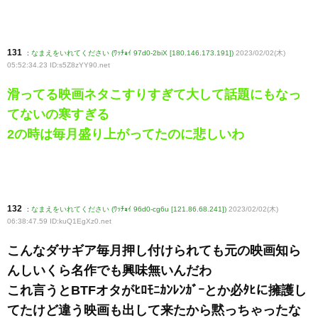
131
:
なまえをいれてください (ﾜｯﾁｮｲ 97d0-2biX [180.146.173.191])
2023/02/02(木)
05:52:34.23 ID:s5Z8zYY90
.net
滑ってる映画ネタこすりすぎて大して話題にもなっ
てないの寒すぎる
2の時は毎月盛り上がってたのに悲しいわ
132
:
なまえをいれてください (ﾜｯﾁｮｲ 96d0-cg6u [121.86.68.241])
2023/02/02(木)
06:38:47.59 ID:kuQ1EgXz0
.net
こんなダサギア毎月押し付けられても元の映画知ら
んしいくら名作でも興味無いんだわ
これ言うとBTFオタがﾋﾛﾓﾆｶﾝﾚﾝｶﾞｰとか必ﾀﾋに擁護し
てたけど違う映画も出して来たから黙っちゃったな