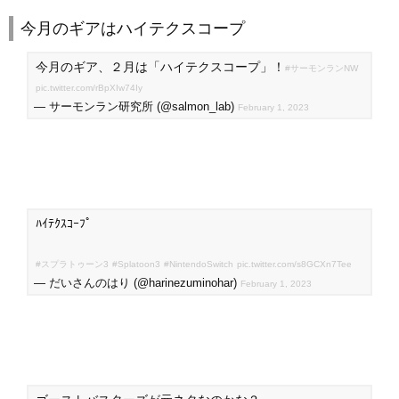
今月のギアはハイテクスコープ
今月のギア、２月は「ハイテクスコープ」！
#サーモンランNW
pic.twitter.com/rBpXIw74Iy
— サーモンラン研究所 (@salmon_lab)
February 1, 2023
ﾊｲﾃｸｽｺｰﾌﾟ
#スプラトゥーン3
#Splatoon3
#NintendoSwitch
pic.twitter.com/s8GCXn7Tee
— だいさんのはり (@harinezuminohar)
February 1, 2023