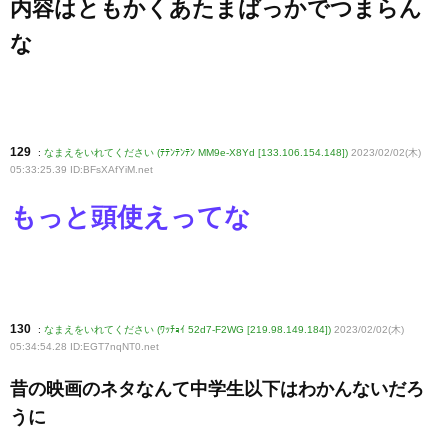
内容はともかくあたまばっかでつまらん
な
129
:
なまえをいれてください (ﾃﾃﾝﾃﾝﾃﾝ MM9e-X8Yd [133.106.154.148])
2023/02/02(木)
05:33:25.39 ID:BFsXAfYiM
.net
もっと頭使えってな
130
:
なまえをいれてください (ﾜｯﾁｮｲ 52d7-F2WG [219.98.149.184])
2023/02/02(木)
05:34:54.28 ID:EGT7nqNT0
.net
昔の映画のネタなんて中学生以下はわかんないだろ
うに