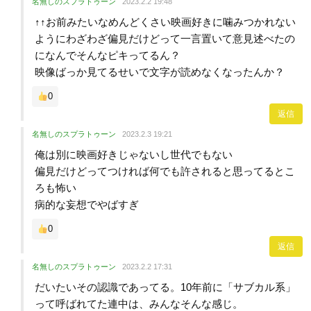
名無しのスプラトゥーン
2023.2.2 19:48
↑↑お前みたいなめんどくさい映画好きに噛みつかれない
ようにわざわざ偏見だけどって一言置いて意見述べたの
になんでそんなピキってるん？
映像ばっか見てるせいで文字が読めなくなったんか？
0
返信
名無しのスプラトゥーン
2023.2.3 19:21
俺は別に映画好きじゃないし世代でもない
偏見だけどってつければ何でも許されると思ってるとこ
ろも怖い
病的な妄想でやばすぎ
0
返信
名無しのスプラトゥーン
2023.2.2 17:31
だいたいその認識であってる。10年前に「サブカル系」
って呼ばれてた連中は、みんなそんな感じ。