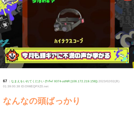
67
:
なまえをいれてください (ﾜｯﾁｮｲ 9374-zdNR [106.172.219.158])
2023/02/02(木)
01:39:00.38 ID:OIWEQPXZ0
.net
なんなの頭ばっかり