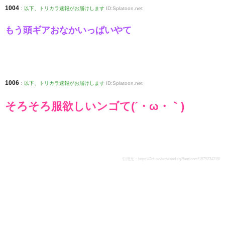
1004
:
以下、トリカラ速報がお届けします
ID:Splatoon.net
もう頭ギアおなかいっぱいやて
1006
:
以下、トリカラ速報がお届けします
ID:Splatoon.net
そろそろ服欲しいンゴて(´・ω・｀)
引用元：
https://2ch.sc/test/read.cgi/famicom/1675234210/