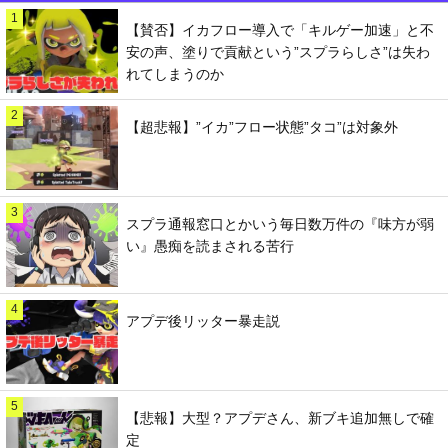
1
【賛否】イカフロー導入で「キルゲー加速」と不
安の声、塗りで貢献という”スプラらしさ”は失わ
れてしまうのか
2
【超悲報】”イカ”フロー状態”タコ”は対象外
3
スプラ通報窓口とかいう毎日数万件の『味方が弱
い』愚痴を読まされる苦行
4
アプデ後リッター暴走説
5
【悲報】大型？アプデさん、新ブキ追加無しで確
定