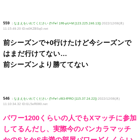
559
:
なまえをいれてください (ﾜｯﾁｮｲ 1ff6-pU+M [123.225.246.13])
2022/12/08(木)
11:15:49.20 ID:rs0KZBSq0
.net
前シーズンで+0行けたけど今シーズンで
はまだ行けてない…
前シーズンより勝ててない
546
:
なまえをいれてください (ﾜｯﾁｮｲ cf83-fPRO [115.37.24.22])
2022/12/08(木)
11:10:34.32 ID:l1L5eR080
.net
パワー1200くらいの人でもXマッチに参加
してるんだし、実際今のバンカラマッチ
かのSとかS未満の部屋パワーどんくらい