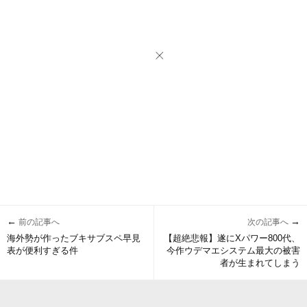
←
→
前の記事へ
次の記事へ
海外勢が作ったブキサブスペ早見
【超絶悲報】遂にXパワー800代、
表が便利すぎる件
今作ウデマエシステム最大の被害
者が生まれてしまう