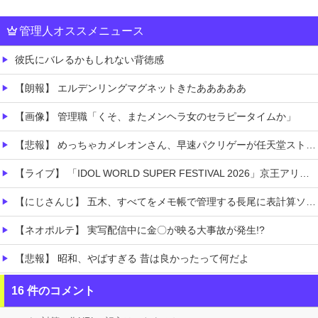
管理人オススメニュース
彼氏にバレるかもしれない背徳感
【朗報】 エルデンリングマグネットきたあああああ
【画像】 管理職「くそ、またメンヘラ女のセラピータイムか」
【悲報】 めっちゃカメレオンさん、早速パクリゲーが任天堂ストアに登場してしまう……
【ライブ】 「IDOL WORLD SUPER FESTIVAL 2026」京王アリーナTOKYO開催決定
【にじさんじ】 五木、すべてをメモ帳で管理する長尾に表計算ソフトを布教へ『企画趣旨でもう草生える』【8/6(木)20:00】
【ネオポルテ】 実写配信中に金〇が映る大事故が発生!?
【悲報】 昭和、やばすぎる 昔は良かったって何だよ
【画像】 「マスク美人さん、また我々を欺く」←海外でも流行りだした結果がこちらw w w w w w w
16 件のコメント
【動画】 クソガキロケット、怖すぎる…これよく轢かずに止まれたな