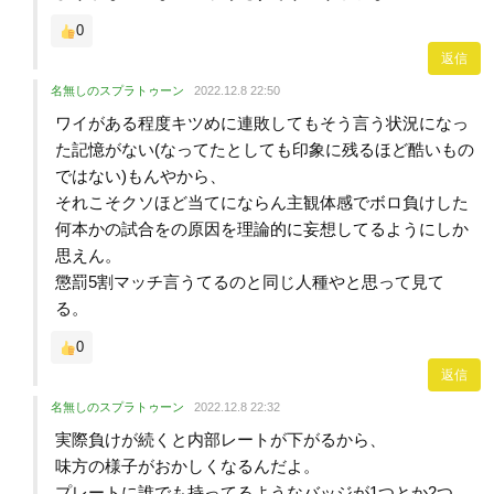
0
返信
名無しのスプラトゥーン
2022.12.8 22:50
ワイがある程度キツめに連敗してもそう言う状況になっ
た記憶がない(なってたとしても印象に残るほど酷いもの
ではない)もんやから、
それこそクソほど当てにならん主観体感でボロ負けした
何本かの試合をの原因を理論的に妄想してるようにしか
思えん。
懲罰5割マッチ言うてるのと同じ人種やと思って見て
る。
0
返信
名無しのスプラトゥーン
2022.12.8 22:32
実際負けが続くと内部レートが下がるから、
味方の様子がおかしくなるんだよ。
プレートに誰でも持ってるようなバッジが1つとか2つ。