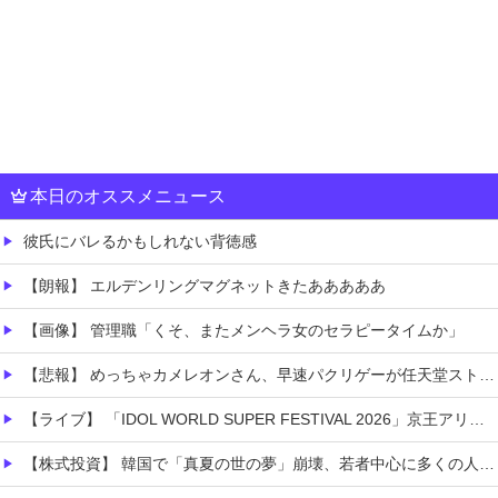
本日のオススメニュース
彼氏にバレるかもしれない背徳感
【朗報】 エルデンリングマグネットきたあああああ
【画像】 管理職「くそ、またメンヘラ女のセラピータイムか」
【悲報】 めっちゃカメレオンさん、早速パクリゲーが任天堂ストアに登場してしまう……
【ライブ】 「IDOL WORLD SUPER FESTIVAL 2026」京王アリーナTOKYO開催決定
【株式投資】 韓国で「真夏の世の夢」崩壊、若者中心に多くの人が「人生オワタ」―中国メディア