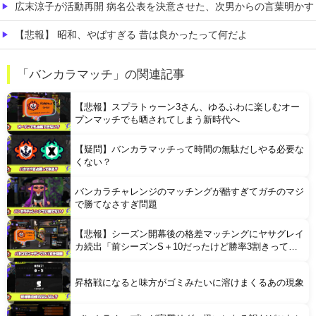
広末涼子が活動再開 病名公表を決意させた、次男からの言葉明かす
【悲報】 昭和、やばすぎる 昔は良かったって何だよ
【画像】 「マスク美人さん、また我々を欺く」←海外でも流行りだした結果がこちらw w w w w w w
「バンカラマッチ」の関連記事
【動画】 クソガキロケット、怖すぎる…これよく轢かずに止まれたな
【悲報】スプラトゥーン3さん、ゆるふわに楽しむオー
プンマッチでも晒されてしまう新時代へ
【疑問】バンカラマッチって時間の無駄だしやる必要な
くない？
バンカラチャレンジのマッチングが酷すぎてガチのマジ
Powered by livedoor 相互RSS
で勝てなさすぎ問題
【悲報】シーズン開幕後の格差マッチングにヤサグレイ
カ続出「前シーズンS＋10だったけど勝率3割きって借
金生活始まった」
昇格戦になると味方がゴミみたいに溶けまくるあの現象