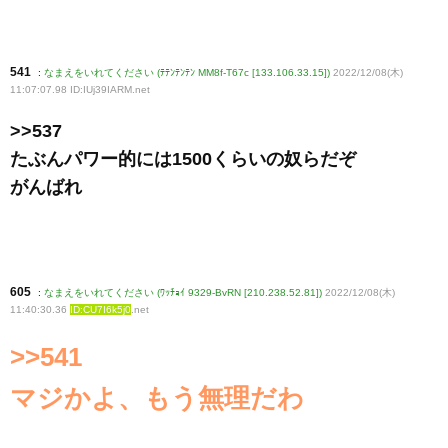
541
:
なまえをいれてください (ﾃﾃﾝﾃﾝﾃﾝ MM8f-T67c [133.106.33.15])
2022/12/08(木)
11:07:07.98 ID:IUj39IARM
.net
>>537
たぶんパワー的には1500くらいの奴らだぞ
がんばれ
605
:
なまえをいれてください (ﾜｯﾁｮｲ 9329-BvRN [210.238.52.81])
2022/12/08(木)
11:40:30.36
ID:CU7I6k5j0
.net
>>541
マジかよ、もう無理だわ