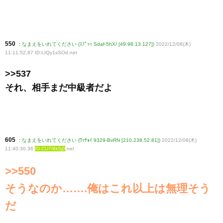
550
:
なまえをいれてください (ｽﾌﾟｯｯ Sdaf-5hX/ [49.98.13.127])
2022/12/08(木)
11:11:52.87 ID:LIQy1sSOd
.net
>>537
それ、相手まだ中級者だよ
605
:
なまえをいれてください (ﾜｯﾁｮｲ 9329-BvRN [210.238.52.81])
2022/12/08(木)
11:40:30.36
ID:CU7I6k5j0
.net
>>550
そうなのか…….俺はこれ以上は無理そう
だ