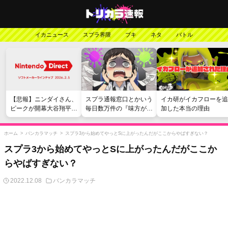
イカニュース
スプラ界隈
ブキ
ネタ
バトル
【悲報】ニンダイさん、
スプラ通報窓口とかいう
イカ研がイカフローを追
ピークが開幕大谷翔平の
毎日数万件の『味方が弱
加した本当の理由
がっかりダイレクトだっ
い』愚痴を読まされる苦
たと言われてしまう
行
ホーム
>
バンカラマッチ
>
スプラ3から始めてやっとSに上がったんだがここからやばすぎない？
スプラ3から始めてやっとSに上がったんだがここか
らやばすぎない？
2022.12.08
バンカラマッチ