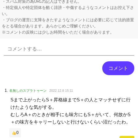
・スパム対策の為URLの記入はできません。
・特定個人や特定団体を酷く誹謗・中傷するようなコメントはお控え下さ
い。
・ブログの運営に支障をきたすようなコメントには必要に応じて法的措置
をとる場合があります。あらかじめご理解ください。
※コメントの反映には少しお時間をいただく場合があります。
Powered by livedoor 相互RSS
名無しのスプラトゥーン
2022.12.8 15:11
Sまで上がったらS＋昇格線までS＋の人とマッチせずに行
けたような気がする。
むしろA＋のときが相手にも味方にもS＋がいて、何故かS
＋の味方をキャリーしないと行けないくらい沼だったわ。
0