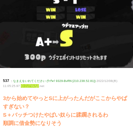
537
:
なまえをいれてください (ﾜｯﾁｮｲ 9329-BvRN [210.238.52.81])
2022/12/08(木)
11:05:25.97
ID:CU7I6k5j0
.net
3から始めてやっとSに上がったんだがここからやば
すぎない？
S＋バッチつけたやばい奴らに蹂躙されるわ
順調に借金勢になりそう