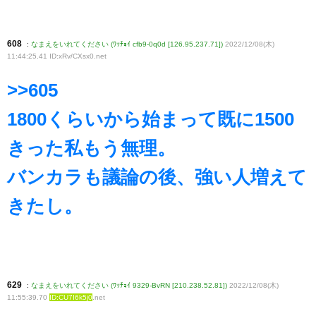
608
:
なまえをいれてください (ﾜｯﾁｮｲ cfb9-0q0d [126.95.237.71])
2022/12/08(木)
11:44:25.41 ID:xRv/CXsx0
.net
>>605
1800くらいから始まって既に1500
きった私もう無理。
バンカラも議論の後、強い人増えて
きたし。
629
:
なまえをいれてください (ﾜｯﾁｮｲ 9329-BvRN [210.238.52.81])
2022/12/08(木)
11:55:39.70
ID:CU7I6k5j0
.net