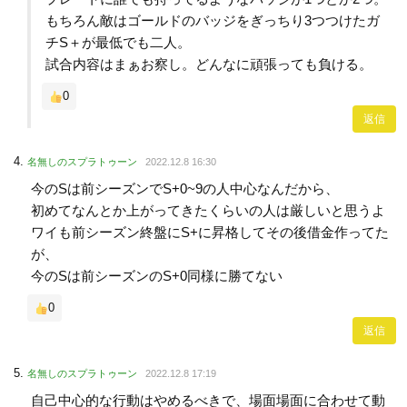
もちろん敵はゴールドのバッジをぎっちり3つつけたガ
チS＋が最低でも二人。
試合内容はまぁお察し。どんなに頑張っても負ける。
0
返信
名無しのスプラトゥーン
2022.12.8 16:30
今のSは前シーズンでS+0~9の人中心なんだから、
初めてなんとか上がってきたくらいの人は厳しいと思うよ
ワイも前シーズン終盤にS+に昇格してその後借金作ってた
が、
今のSは前シーズンのS+0同様に勝てない
0
返信
名無しのスプラトゥーン
2022.12.8 17:19
自己中心的な行動はやめるべきで、場面場面に合わせて動