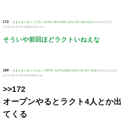
172
:
なまえをいれてください (ﾜｯﾁｮｲ 3674-H0Ic [121.107.139.42])
2022/11/12(土)
11:00:12.05 ID:7q6KlvHC0
.net
そういや前回ほどラクトいねえな
189
:
なまえをいれてください (ｱｳｱｳｳｰ Sa79-QG99 [106.130.227.193])
2022/11/12(土)
11:03:30.74 ID:OvwirNZBa
.net
>>172
オープンやるとラクト4人とか出
てくる