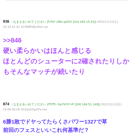
936
:
なまえをいれてください (ﾜｯﾁｮｲ c98c-qOXV [114.183.15.41])
2022/11/12(土)
10:16:51.91 ID:RWPkBzOb0
.net
>>846
硬い柔らかいはほんと感じる
ほとんどのシューターに2確されたりしか
もそんなマッチが続いたり
874
:
なまえをいれてください (ｱｳｱｳｳｰ Sa79-5Y+P [106.146.51.140])
2022/11/12(土)
10:06:04.06 ID:kQs25gGFa
.net
6勝1敗でドヤってたらくさパワー1327で草
前回のフェスといいこれ何基準だ？