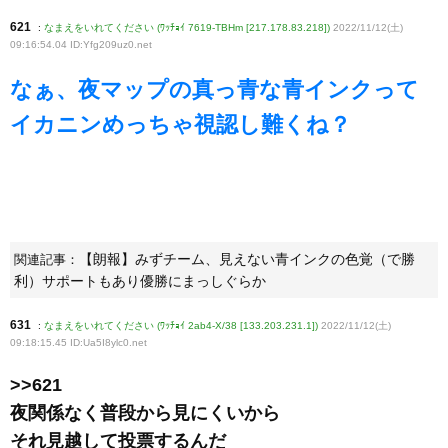
621
:
なまえをいれてください (ﾜｯﾁｮｲ 7619-TBHm [217.178.83.218])
2022/11/12(土)
09:16:54.04 ID:Yfg209uz0
.net
なぁ、夜マップの真っ青な青インクって
イカニンめっちゃ視認し難くね？
【朗報】みずチーム、見えない青インクの色覚（で勝
関連記事：
利）サポートもあり優勝にまっしぐらか
631
:
なまえをいれてください (ﾜｯﾁｮｲ 2ab4-X/38 [133.203.231.1])
2022/11/12(土)
09:18:15.45 ID:Ua5I8ylc0
.net
>>621
夜関係なく普段から見にくいから
それ見越して投票するんだ