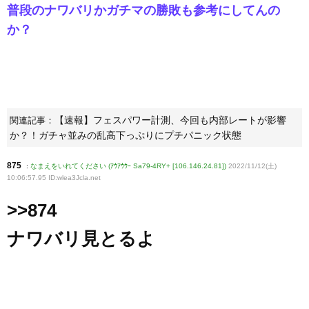
普段のナワバリかガチマの勝敗も参考にしてんの
か？
【速報】フェスパワー計測、今回も内部レートが影響
関連記事：
か？！ガチャ並みの乱高下っぷりにプチパニック状態
875
:
なまえをいれてください (ｱｳｱｳｳｰ Sa79-4RY+ [106.146.24.81])
2022/11/12(土)
10:06:57.95 ID:wlea3Jcla
.net
>>874
ナワバリ見とるよ