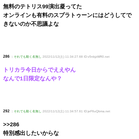
無料のテトリス99演出凝ってた
オンラインも有料のスプラトゥーンにはどうしてで
きないのか不思議よな
286
:
それでも動く名無し
2022/11/12(土) 11:34:27.68 ID:v5nbjzWR0
.net
トリカラ今日からでええやん
なんで1日限定なんや？
292
:
それでも動く名無し
2022/11/12(土) 11:34:57.61 ID:jeF6uQbma
.net
>>286
特別感出したいからな