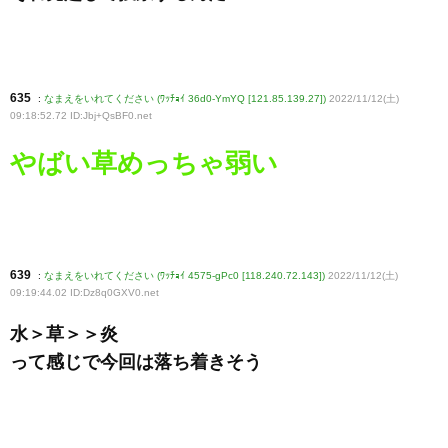
635
:
なまえをいれてください (ﾜｯﾁｮｲ 36d0-YmYQ [121.85.139.27])
2022/11/12(土)
09:18:52.72 ID:Jbj+QsBF0
.net
やばい草めっちゃ弱い
639
:
なまえをいれてください (ﾜｯﾁｮｲ 4575-gPc0 [118.240.72.143])
2022/11/12(土)
09:19:44.02 ID:Dz8q0GXV0
.net
水＞草＞＞炎
って感じで今回は落ち着きそう