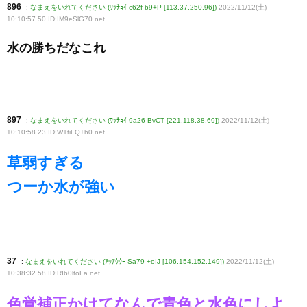
896
:
なまえをいれてください (ﾜｯﾁｮｲ c62f-b9+P [113.37.250.96])
2022/11/12(土)
10:10:57.50 ID:IM9eSlG70
.net
水の勝ちだなこれ
897
:
なまえをいれてください (ﾜｯﾁｮｲ 9a26-BvCT [221.118.38.69])
2022/11/12(土)
10:10:58.23 ID:WTtiFQ+h0
.net
草弱すぎる
つーか水が強い
37
:
なまえをいれてください (ｱｳｱｳｳｰ Sa79-+oIJ [106.154.152.149])
2022/11/12(土)
10:38:32.58 ID:RIb0ltoFa
.net
色覚補正かけてなんで青色と水色にしよ