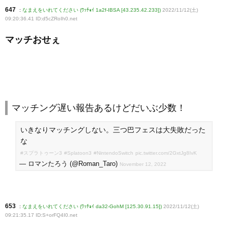
647
:
なまえをいれてください (ﾜｯﾁｮｲ 1a2f-IBSA [43.235.42.233])
2022/11/12(土)
09:20:36.41 ID:d5cZRoIh0
.net
マッチおせぇ
マッチング遅い報告あるけどだいぶ少数！
いきなりマッチングしない。三つ巴フェスは大失敗だった
な
#スプラトゥーン3
#Splatoon3
#NintendoSwitch
pic.twitter.com/2GxtJg8IvK
— ロマンたろう (@Roman_Taro)
November 12, 2022
653
:
なまえをいれてください (ﾜｯﾁｮｲ da32-GohM [125.30.91.15])
2022/11/12(土)
09:21:35.17 ID:S+orFQ4I0
.net