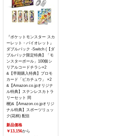
『ポケットモンスター スカ
ーレット・バイオレット』
ダブルパック -Switch (【ダ
ブルパック限定特典】「モ
ンスターボール」100個シ
リアルコードチラシ×2
&【早期購入特典】プロモ
カード「ピカチュウ」 ×2
&【Amazon.co.jpオリジナ
ル特典】ステンレスカトラ
リーセット 同
梱)&【Amazon.co.jpオリジ
ナル特典】スポーツリュッ
ク(花柄) 配信
新品価格
￥13,156
から