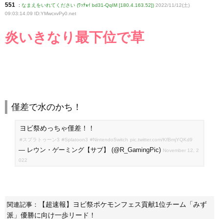
551
:
なまえをいれてください (ﾜｯﾁｮｲ bd31-QqIM [180.4.163.52])
2022/11/12(土)
09:03:14.09 ID:YMwcxvPy0
.net
炎いきなり最下位で草
僅差で水のかち！
ヨビ祭めっちゃ僅差！！
#スプラトゥーン3
#Splatoon3
#NintendoSwitch
pic.twitter.com/KfBmjYQKd9
— レウン・ゲーミング【サブ】 (@R_GamingPic)
November 12, 2
022
【超速報】ヨビ祭ポケモンフェス貢献1位チーム「みず
関連記事：
派」優勝に向け一歩リード！