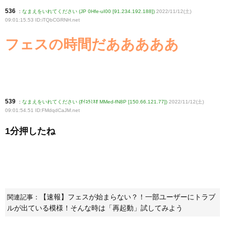
536
:
なまえをいれてください (JP 0Hfe-uI00 [91.234.192.188])
2022/11/12(土)
09:01:15.53 ID:iTQbCGRNH
.net
フェスの時間だあああああ
539
:
なまえをいれてください (ｵｲｺﾗﾐﾈｵ MMed-fN8P [150.66.121.77])
2022/11/12(土)
09:01:54.51 ID:FMdqdCaJM
.net
1分押したね
【速報】フェスが始まらない？！一部ユーザーにトラブ
関連記事：
ルが出ている模様！そんな時は「再起動」試してみよう