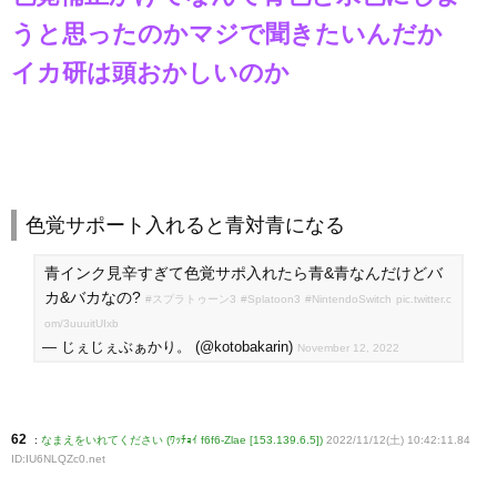
うと思ったのかマジで聞きたいんだか
イカ研は頭おかしいのか
色覚サポート入れると青対青になる
青インク見辛すぎて色覚サポ入れたら青&青なんだけどバ
カ&バカなの?
#スプラトゥーン3
#Splatoon3
#NintendoSwitch
pic.twitter.c
om/3uuuitUIxb
— じぇじぇぶぁかり。 (@kotobakarin)
November 12, 2022
62
:
なまえをいれてください (ﾜｯﾁｮｲ f6f6-Zlae [153.139.6.5])
2022/11/12(土) 10:42:11.84
ID:IU6NLQZc0
.net