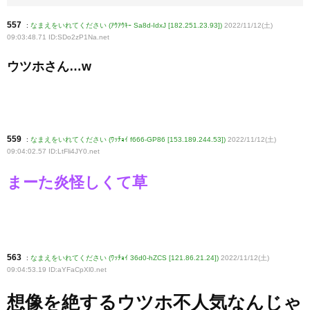
557
:
なまえをいれてください (ｱｳｱｳｷｰ Sa8d-IdxJ [182.251.23.93])
2022/11/12(土)
09:03:48.71 ID:SDo2zP1Na
.net
ウツホさん…w
559
:
なまえをいれてください (ﾜｯﾁｮｲ f666-GP86 [153.189.244.53])
2022/11/12(土)
09:04:02.57 ID:LtFli4JY0
.net
まーた炎怪しくて草
563
:
なまえをいれてください (ﾜｯﾁｮｲ 36d0-hZCS [121.86.21.24])
2022/11/12(土)
09:04:53.19 ID:aYFaCpXl0
.net
想像を絶するウツホ不人気なんじゃ