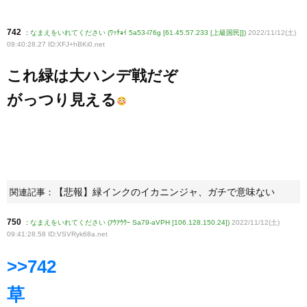
742
:
なまえをいれてください (ﾜｯﾁｮｲ 5a53-l76g [61.45.57.233 [上級国民]])
2022/11/12(土)
09:40:28.27 ID:XFJ+hBKi0
.net
これ緑は大ハンデ戦だぞ
がっつり見える
【悲報】緑インクのイカニンジャ、ガチで意味ない
関連記事：
750
:
なまえをいれてください (ｱｳｱｳｳｰ Sa79-aVPH [106.128.150.24])
2022/11/12(土)
09:41:28.58 ID:VSVRyk68a
.net
>>742
草