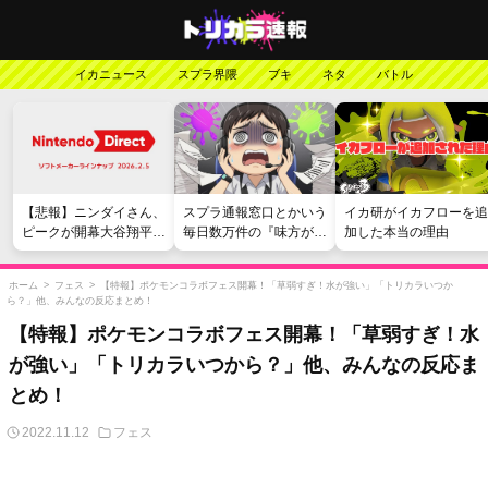
イカニュース
スプラ界隈
ブキ
ネタ
バトル
【悲報】ニンダイさん、
スプラ通報窓口とかいう
イカ研がイカフローを追
ピークが開幕大谷翔平の
毎日数万件の『味方が弱
加した本当の理由
がっかりダイレクトだっ
い』愚痴を読まされる苦
たと言われてしまう
行
ホーム
>
フェス
>
【特報】ポケモンコラボフェス開幕！「草弱すぎ！水が強い」「トリカラいつか
ら？」他、みんなの反応まとめ！
【特報】ポケモンコラボフェス開幕！「草弱すぎ！水
が強い」「トリカラいつから？」他、みんなの反応ま
とめ！
2022.11.12
フェス