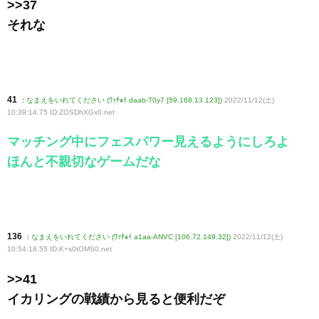
>>37
それな
41
:
なまえをいれてください (ﾜｯﾁｮｲ daab-T0y7 [59.168.13.123])
2022/11/12(土)
10:39:14.75 ID:ZOSDhXGx0
.net
マッチング中にフェスパワー見えるようにしろよ
ほんと不親切なゲームだな
136
:
なまえをいれてください (ﾜｯﾁｮｲ a1aa-ANVC [106.72.149.32])
2022/11/12(土)
10:54:18.55 ID:K+s0tOMS0
.net
>>41
イカリングの戦績から見ると便利だぞ