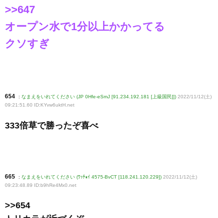
>>647
オープン水で1分以上かかってる
クソすぎ
654
:
なまえをいれてください (JP 0Hfe-eSmJ [91.234.192.181 [上級国民]])
2022/11/12(土)
09:21:51.60 ID:KYvw6uktH
.net
333倍草で勝ったぞ喜べ
665
:
なまえをいれてください (ﾜｯﾁｮｲ 4575-BvCT [118.241.120.229])
2022/11/12(土)
09:23:48.89 ID:b9hRe4Mx0
.net
>>654