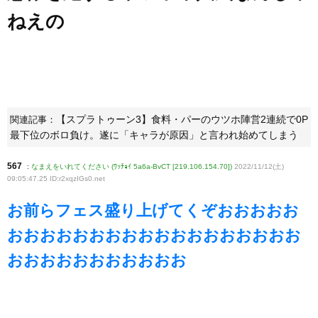
ねえの
【スプラトゥーン3】食料・パーのウツホ陣営2連続で0P
関連記事：
最下位のボロ負け。遂に「キャラが原因」と言われ始めてしまう
567
:
なまえをいれてください (ﾜｯﾁｮｲ 5a6a-BvCT [219.106.154.70])
2022/11/12(土)
09:05:47.25 ID:r2xqzIGs0
.net
お前らフェス盛り上げてくぞおおおおお
おおおおおおおおおおおおおおおおおお
おおおおおおおおおおお