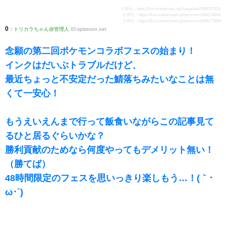
引用元：
https://2ch.sc/test/read.cgi/livegalileo/1668217321/
引用元：
https://2ch.sc/test/read.cgi/famicom/1668215849/
引用元：
https://2ch.sc/test/read.cgi/famicom/1668177859/
0
:
トリカラちゃん@管理人
ID:splatoon.net
念願の第二回ポケモンコラボフェスの始まり！
インクはだいぶトラブルだけど、
最近ちょっと不安定だった鯖落ちみたいなことは無
くて一安心！
もうえいえんまで行って飯食いながらこの記事見て
るひと居るぐらいかな？
勝利貢献のためなら何度やってもデメリット無い！
（勝てば）
48時間限定のフェスを思いっきり楽しもう…！(｀･
ω･´)ゞ